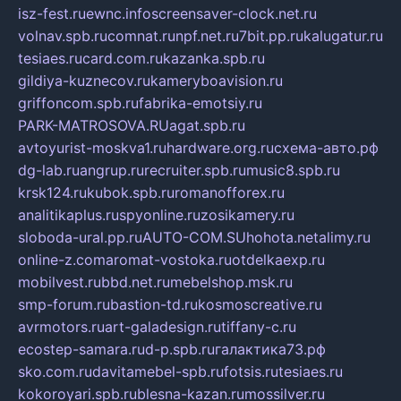
isz-fest.ru
ewnc.info
screensaver-clock.net.ru
volnav.spb.ru
comnat.ru
npf.net.ru
7bit.pp.ru
kalugatur.ru
tesiaes.ru
card.com.ru
kazanka.spb.ru
gildiya-kuznecov.ru
kameryboavision.ru
griffoncom.spb.ru
fabrika-emotsiy.ru
PARK-MATROSOVA.RU
agat.spb.ru
avtoyurist-moskva1.ru
hardware.org.ru
схема-авто.рф
dg-lab.ru
angrup.ru
recruiter.spb.ru
music8.spb.ru
krsk124.ru
kubok.spb.ru
romanofforex.ru
analitikaplus.ru
spyonline.ru
zosikamery.ru
sloboda-ural.pp.ru
AUTO-COM.SU
hohota.net
alimy.ru
online-z.com
aromat-vostoka.ru
otdelkaexp.ru
mobilvest.ru
bbd.net.ru
mebelshop.msk.ru
smp-forum.ru
bastion-td.ru
kosmoscreative.ru
avrmotors.ru
art-galadesign.ru
tiffany-c.ru
ecostep-samara.ru
d-p.spb.ru
галактика73.рф
sko.com.ru
davitamebel-spb.ru
fotsis.ru
tesiaes.ru
kokoroyari.spb.ru
blesna-kazan.ru
mossilver.ru