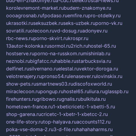
bud-em-znakomye.ru
a-cdc.ru
elektrostal-news.ru
korolevremont-market.ru
budem-znakomye.ru
oooagrosnab.ru
fpodaso.ru
emfire.ru
pro-otdelky.ru
ukrasotki.ru
seksuzbek.ru
seks-uzbek.ru
porno-vk.ru
sovratili.ru
olecoon.ru
vd-dosug.ru
adonyev.ru
rbc-news.ru
porno-skvirt.ru
krospr.ru
13autor-kolonka.ru
sormol.ru
2rich.ru
hostel-65.ru
hostserve.ru
porno-na-russkom.ru
mishinlab.ru
neznobi.ru
bigfatcc.ru
habble.ru
starbucksvia.ru
delfinet.ru
silvernano.ru
elestal.ru
vektor-doroga.ru
velotrenajery.ru
pronso54.ru
lenasever.ru
lovinskix.ru
show-pets.ru
smartnews03.ru
discofoxworld.ru
miraclecoon.ru
pongup.ru
hostel65.ru
liura.ru
glasspb.ru
firehunters.ru
gribowo.ru
gnalis.ru
bulkitula.ru
hometown-france.ru
1-xbeticricetc-1-xbetti-5.ru
shop-garena.ru
cricetc-1-xbetr-1-xbetcc-2.ru
one-life-story.ru
top-halyava.ru
accounts112.ru
poka-vse-doma-2.ru
3-d-file.ru
hahahaharms.ru