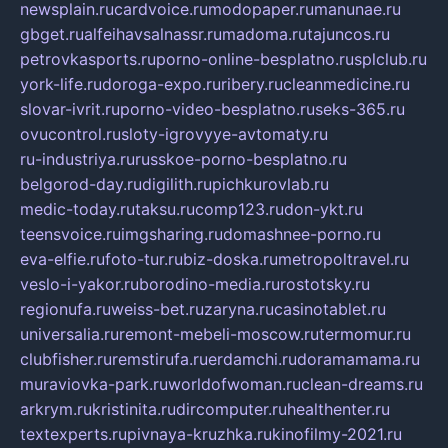
newsplain.ru
cardvoice.ru
modopaper.ru
manunae.ru
gbget.ru
alfeihavsalnassr.ru
madoma.ru
tajuncos.ru
petrovkasports.ru
porno-online-besplatno.ru
splclub.ru
york-life.ru
doroga-expo.ru
ribery.ru
cleanmedicine.ru
slovar-ivrit.ru
porno-video-besplatno.ru
seks-365.ru
ovucontrol.ru
sloty-igrovyye-avtomaty.ru
ru-industriya.ru
russkoe-porno-besplatno.ru
belgorod-day.ru
digilith.ru
pichkurovlab.ru
medic-today.ru
taksu.ru
comp123.ru
don-ykt.ru
teensvoice.ru
imgsharing.ru
domashnee-porno.ru
eva-elfie.ru
foto-tur.ru
biz-doska.ru
metropoltravel.ru
veslo-i-yakor.ru
borodino-media.ru
rostotsky.ru
regionufa.ru
weiss-bet.ru
zaryna.ru
casinotablet.ru
universalia.ru
remont-mebeli-moscow.ru
termomur.ru
clubfisher.ru
remstirufa.ru
erdamchi.ru
doramamama.ru
muraviovka-park.ru
worldofwoman.ru
clean-dreams.ru
arkrym.ru
kristinita.ru
dircomputer.ru
healthenter.ru
textexperts.ru
pivnaya-kruzhka.ru
kinofilmy-2021.ru