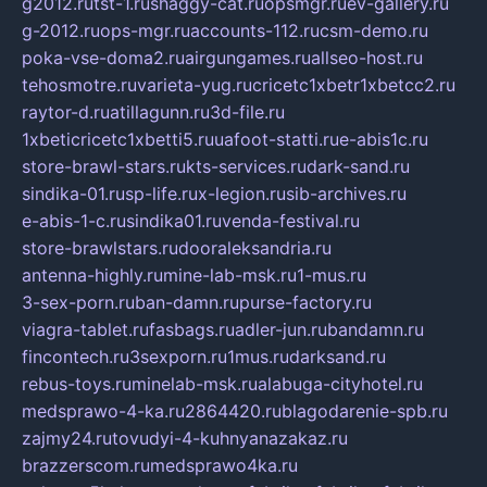
g2012.ru
tst-1.ru
shaggy-cat.ru
opsmgr.ru
ev-gallery.ru
g-2012.ru
ops-mgr.ru
accounts-112.ru
csm-demo.ru
poka-vse-doma2.ru
airgungames.ru
allseo-host.ru
tehosmotre.ru
varieta-yug.ru
cricetc1xbetr1xbetcc2.ru
raytor-d.ru
atillagunn.ru
3d-file.ru
1xbeticricetc1xbetti5.ru
uafoot-statti.ru
e-abis1c.ru
store-brawl-stars.ru
kts-services.ru
dark-sand.ru
sindika-01.ru
sp-life.ru
x-legion.ru
sib-archives.ru
e-abis-1-c.ru
sindika01.ru
venda-festival.ru
store-brawlstars.ru
dooraleksandria.ru
antenna-highly.ru
mine-lab-msk.ru
1-mus.ru
3-sex-porn.ru
ban-damn.ru
purse-factory.ru
viagra-tablet.ru
fasbags.ru
adler-jun.ru
bandamn.ru
fincontech.ru
3sexporn.ru
1mus.ru
darksand.ru
rebus-toys.ru
minelab-msk.ru
alabuga-cityhotel.ru
medsprawo-4-ka.ru
2864420.ru
blagodarenie-spb.ru
zajmy24.ru
tovudyi-4-kuhnyanazakaz.ru
brazzerscom.ru
medsprawo4ka.ru