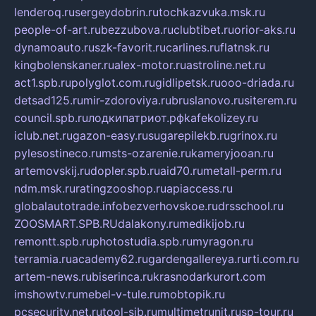
lenderoq.ru
sergeydobrin.ru
tochkazvuka.msk.ru
people-of-art.ru
bezzubova.ru
clubtibet.ru
orior-aks.ru
dynamoauto.ru
szk-favorit.ru
carlines.ru
flatnsk.ru
kingbolenskaner.ru
alex-motor.ru
astroline.net.ru
act1.spb.ru
polyglot.com.ru
gidlipetsk.ru
ooo-driada.ru
detsad125.ru
mir-zdoroviya.ru
bruslanovo.ru
siterem.ru
council.spb.ru
лодкипатриот.рф
kafekolizey.ru
iclub.net.ru
gazon-easy.ru
sugarepilekb.ru
grinox.ru
pylesostineco.ru
msts-ozarenie.ru
kameryjooan.ru
artemovskij.ru
dopler.spb.ru
aid70.ru
metall-perm.ru
ndm.msk.ru
ratingzooshop.ru
apiaccess.ru
globalautotrade.info
bezverhovskoe.ru
drsschool.ru
ZOOSMART.SPB.RU
dalakony.ru
medikijob.ru
remontt.spb.ru
photostudia.spb.ru
myragon.ru
terramia.ru
academy62.ru
gardengallereya.ru
rti.com.ru
artem-news.ru
biserinca.ru
krasnodarkurort.com
imshowtv.ru
mebel-v-tule.ru
mobtopik.ru
pcsecurity.net.ru
tool-sib.ru
multimetrunit.ru
sp-tour.ru