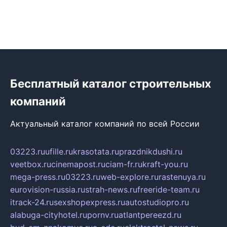
Бесплатный каталог строительных
компаний
Актуальный каталог компаний по всей России
03223.ru
ufille.ru
krasotata.ru
prazdnikdushi.ru
veetbox.ru
cinemapost.ru
ciam-fr.ru
kraft-you.ru
mega-press.ru
03223.ru
web-explore.ru
rastenuya.ru
eurovision-russia.ru
strah-news.ru
freeride-team.ru
itrack-24.ru
sexshopexpress.ru
autostudiopro.ru
alabuga-cityhotel.ru
pornv.ru
atlantpereezd.ru