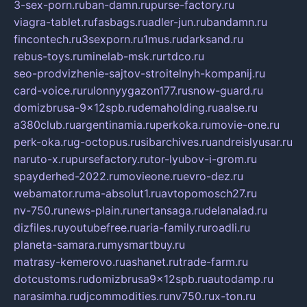
3-sex-porn.ru
ban-damn.ru
purse-factory.ru
viagra-tablet.ru
fasbags.ru
adler-jun.ru
bandamn.ru
fincontech.ru
3sexporn.ru
1mus.ru
darksand.ru
rebus-toys.ru
minelab-msk.ru
rtdco.ru
seo-prodvizhenie-sajtov-stroitelnyh-kompanij.ru
card-voice.ru
rulonnyygazon177.ru
snow-guard.ru
domizbrusa-9x12spb.ru
demaholding.ru
aalse.ru
a380club.ru
argentinamia.ru
perkoka.ru
movie-one.ru
perk-oka.ru
g-octopus.ru
sibarchives.ru
andreislyusar.ru
naruto-x.ru
pursefactory.ru
tor-lyubov-i-grom.ru
spayderhed-2022.ru
movieone.ru
evro-dez.ru
webamator.ru
ma-absolut1.ru
avtopomosch27.ru
nv-750.ru
news-plain.ru
nertansaga.ru
delanalad.ru
dizfiles.ru
youtubefree.ru
aria-family.ru
roadli.ru
planeta-samara.ru
mysmartbuy.ru
matrasy-kemerovo.ru
ashanet.ru
trade-farm.ru
dotcustoms.ru
domizbrusa9x12spb.ru
autodamp.ru
narasimha.ru
djcommodities.ru
nv750.ru
x-ton.ru