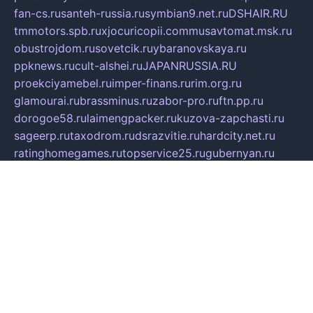
fan-cs.ru
santeh-russia.ru
symbian9.net.ru
DSHAIR.RU
tmmotors.spb.ru
xjocuricopii.com
musavtomat.msk.ru
obustrojdom.ru
sovetcik.ru
ybaranovskaya.ru
ppknews.ru
cult-alshei.ru
JAPANRUSSIA.RU
proekciyamebel.ru
imper-finans.ru
rim.org.ru
glamourai.ru
brassminus.ru
zabor-pro.ru
ftn.pp.ru
dorogoe58.ru
laimengpacker.ru
kuzova-zapchasti.ru
sageerp.ru
taxodrom.ru
dsrazvitie.ru
hardcity.net.ru
ratinghomegames.ru
topservice25.ru
gubernyan.ru
gtglasslined.ru
ii4.ru
tssport.spb.ru
andorra24.com
blackwallstreet.ru
oboimos.ru
optim-doors.com.ru
ikuch.ru
nycr.org.ru
npa21.ru
vremya-ch.spb.ru
desert000.ru
ivtorgi.ru
ifiori.ru
catalog-statei.ru
dcv.org.ru
spetsmaster174.ru
ipkameryhiseeu.ru
dum26.ru
ruspol.spb.ru
fr-opendp.ru
kam-solnyshko.ru
cheyenne-arapaho.ru
sevzapmetal.spb.ru
ted-lapidus.spb.ru
parasite-eliminator.ru
sigma-complete.ru
modernworld.ru
dama-moda.ru