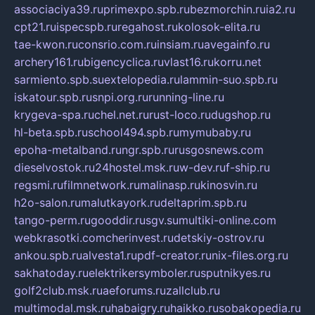
associaciya39.ru
primexpo.spb.ru
bezmorchin.ru
ia2.ru
cpt21.ru
ispecspb.ru
regahost.ru
kolosok-elita.ru
tae-kwon.ru
consrio.com.ru
insiam.ru
avegainfo.ru
archery161.ru
bigencyclica.ru
vlast16.ru
korru.net
sarmiento.spb.su
extelopedia.ru
lammin-suo.spb.ru
iskatour.spb.ru
snpi.org.ru
running-line.ru
krygeva-spa.ru
chel.net.ru
rust-loco.ru
dugshop.ru
hl-beta.spb.ru
school494.spb.ru
mymubaby.ru
epoha-metalband.ru
ngr.spb.ru
rusgosnews.com
dieselvostok.ru
24hostel.msk.ru
w-dev.ru
f-ship.ru
regsmi.ru
filmnetwork.ru
malinasp.ru
kinosvin.ru
h2o-salon.ru
malutkayork.ru
deltaprim.spb.ru
tango-perm.ru
gooddir.ru
sgv.su
multiki-online.com
webkrasotki.com
cherinvest.ru
detskiy-ostrov.ru
ankou.spb.ru
alvesta1.ru
pdf-creator.ru
nix-files.org.ru
sakhatoday.ru
elektrikersymboler.ru
sputnikyes.ru
golf2club.msk.ru
aeforums.ru
zallclub.ru
multimodal.msk.ru
habaigry.ru
haikko.ru
sobakopedia.ru