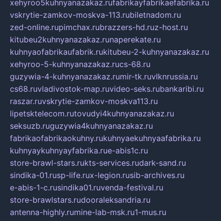
xehyroo5kuhnyanazakaz.ru
fabrikayfabrikaefabrika.ru
vskrytie-zamkov-moskva-113.ru
biletnadom.ru
zed-online.ru
pimchax.ru
brazzers-hd.ru
z-host.ru
kitubeu2kuhnyanazakaz.ru
naperekate.ru
kuhnyaofabrikaufabrik.ru
kitubeu-2-kuhnyanazakaz.ru
xehyroo-5-kuhnyanazakaz.ru
cs-68.ru
guzywia-4-kuhnyanazakaz.ru
mir-tk.ru
vlknrussia.ru
cs68.ru
vladivostok-map.ru
video-seks.ru
bankaribi.ru
raszar.ru
vskrytie-zamkov-moskva113.ru
lipetsktelecom.ru
tovudyi4kuhnyanazakaz.ru
seksuzb.ru
guzywia4kuhnyanazakaz.ru
fabrikaofabrikaokuhny.ru
kuhnyaekuhnyaafabrika.ru
kuhnyaykuhnyayfabrika.ru
e-abis1c.ru
store-brawl-stars.ru
kts-services.ru
dark-sand.ru
sindika-01.ru
sp-life.ru
x-legion.ru
sib-archives.ru
e-abis-1-c.ru
sindika01.ru
venda-festival.ru
store-brawlstars.ru
dooraleksandria.ru
antenna-highly.ru
mine-lab-msk.ru
1-mus.ru