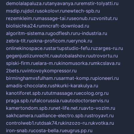
demolalapaluza.ru
tanyavanya.ru
remstir-tolyatti.ru
msdip.ru
jdol.ru
sokolovr.ru
newtech-spb.ru
rezemkleim.ru
massage-tai.ru
seonub.ru
zvonitut.ru
biolisichka24.ru
mncraft-download.ru
algoritm-sistema.ru
godflesh.ru
ru-industria.ru
zebra-tlt.ru
okna-proficom.ru
erynok.ru
onlinekinospace.ru
startupstudio-fefu.ru
zarges-ru.ru
gegenjustizunrecht.ru
autobalashov.ru
utrovortu.ru
spiski-firm.ru
elara-m.ru
kinomusorka.ru
mkcslava.ru
2bets.ru
vintovoykompressor.ru
birminghamvsfulham.ru
sarmat-komp.ru
pioneeri.ru
amadis-chocolate.ru
shkurki-karakulya.ru
kanotiforet.spb.ru
tutmassage.ru
ecolog.org.ru
praga.spb.ru
falcorussia.ru
autodoctorservis.ru
kamertondom.spb.ru
net-life.net.ru
avto-vozim.ru
sakhcamera.ru
alliance-electro.spb.ru
stroyavt.ru
controlweb1.ru
tdsak74.ru
kinzozo-ru.ru
kvotka.ru
iron-snab.ru
costa-bella.ru
eugrus.pp.ru