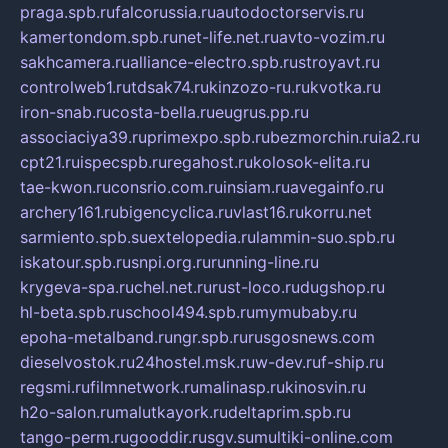
praga.spb.ru
falcorussia.ru
autodoctorservis.ru
kamertondom.spb.ru
net-life.net.ru
avto-vozim.ru
sakhcamera.ru
alliance-electro.spb.ru
stroyavt.ru
controlweb1.ru
tdsak74.ru
kinzozo-ru.ru
kvotka.ru
iron-snab.ru
costa-bella.ru
eugrus.pp.ru
associaciya39.ru
primexpo.spb.ru
bezmorchin.ru
ia2.ru
cpt21.ru
ispecspb.ru
regahost.ru
kolosok-elita.ru
tae-kwon.ru
consrio.com.ru
insiam.ru
avegainfo.ru
archery161.ru
bigencyclica.ru
vlast16.ru
korru.net
sarmiento.spb.su
extelopedia.ru
lammin-suo.spb.ru
iskatour.spb.ru
snpi.org.ru
running-line.ru
krygeva-spa.ru
chel.net.ru
rust-loco.ru
dugshop.ru
hl-beta.spb.ru
school494.spb.ru
mymubaby.ru
epoha-metalband.ru
ngr.spb.ru
rusgosnews.com
dieselvostok.ru
24hostel.msk.ru
w-dev.ru
f-ship.ru
regsmi.ru
filmnetwork.ru
malinasp.ru
kinosvin.ru
h2o-salon.ru
malutkayork.ru
deltaprim.spb.ru
tango-perm.ru
gooddir.ru
sgv.su
multiki-online.com