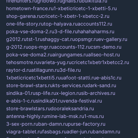
firehunters.ru
gribowo.ru
gnalis.ru
bulkitula.ru
hometown-france.ru
1-xbeticricetc-1-xbetti-5.ru
shop-garena.ru
cricetc-1-xbetr-1-xbetcc-2.ru
one-life-story.ru
top-halyava.ru
accounts112.ru
poka-vse-doma-2.ru
3-d-file.ru
hahahaharms.ru
g2012.ru
tst-1.ru
shaggy-cat.ru
opsmgr.ru
ev-gallery.ru
g-2012.ru
ops-mgr.ru
accounts-112.ru
csm-demo.ru
poka-vse-doma2.ru
airgungames.ru
allseo-host.ru
tehosmotre.ru
varieta-yug.ru
cricetc1xbetr1xbetcc2.ru
raytor-d.ru
atillagunn.ru
3d-file.ru
1xbeticricetc1xbetti5.ru
uafoot-statti.ru
e-abis1c.ru
store-brawl-stars.ru
kts-services.ru
dark-sand.ru
sindika-01.ru
sp-life.ru
x-legion.ru
sib-archives.ru
e-abis-1-c.ru
sindika01.ru
venda-festival.ru
store-brawlstars.ru
dooraleksandria.ru
antenna-highly.ru
mine-lab-msk.ru
1-mus.ru
3-sex-porn.ru
ban-damn.ru
purse-factory.ru
viagra-tablet.ru
fasbags.ru
adler-jun.ru
bandamn.ru