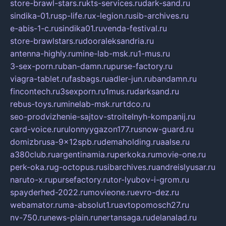
store-brawl-stars.ru
kts-services.ru
dark-sand.ru
sindika-01.ru
sp-life.ru
x-legion.ru
sib-archives.ru
e-abis-1-c.ru
sindika01.ru
venda-festival.ru
store-brawlstars.ru
dooraleksandria.ru
antenna-highly.ru
mine-lab-msk.ru
1-mus.ru
3-sex-porn.ru
ban-damn.ru
purse-factory.ru
viagra-tablet.ru
fasbags.ru
adler-jun.ru
bandamn.ru
fincontech.ru
3sexporn.ru
1mus.ru
darksand.ru
rebus-toys.ru
minelab-msk.ru
rtdco.ru
seo-prodvizhenie-sajtov-stroitelnyh-kompanij.ru
card-voice.ru
rulonnyygazon177.ru
snow-guard.ru
domizbrusa-9x12spb.ru
demaholding.ru
aalse.ru
a380club.ru
argentinamia.ru
perkoka.ru
movie-one.ru
perk-oka.ru
g-octopus.ru
sibarchives.ru
andreislyusar.ru
naruto-x.ru
pursefactory.ru
tor-lyubov-i-grom.ru
spayderhed-2022.ru
movieone.ru
evro-dez.ru
webamator.ru
ma-absolut1.ru
avtopomosch27.ru
nv-750.ru
news-plain.ru
nertansaga.ru
delanalad.ru