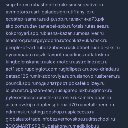
smp-forum.ru
bastion-td.ru
kosmoscreative.ru
avrmotors.ru
art-galadesign.ru
tiffany-c.ru
ecostep-samara.ru
d-p.spb.ru
галактика73.рф
sko.com.ru
davitamebel-spb.ru
fotsis.ru
tesiaes.ru
kokoroyari.spb.ru
blesna-kazan.ru
mossilver.ru
lenderoq.ru
sergeydobrin.ru
tochkazvuka.msk.ru
people-of-art.ru
bezzubova.ru
clubtibet.ru
orior-aks.ru
dynamoauto.ru
szk-favorit.ru
carlines.ru
flatnsk.ru
kingbolenskaner.ru
alex-motor.ru
astroline.net.ru
act1.spb.ru
polyglot.com.ru
gidlipetsk.ru
ooo-driada.ru
detsad125.ru
mir-zdoroviya.ru
bruslanovo.ru
siterem.ru
council.spb.ru
лодкипатриот.рф
kafekolizey.ru
iclub.net.ru
gazon-easy.ru
sugarepilekb.ru
grinox.ru
pylesostineco.ru
msts-ozarenie.ru
kameryjooan.ru
artemovskij.ru
dopler.spb.ru
aid70.ru
metall-perm.ru
ndm.msk.ru
ratingzooshop.ru
apiaccess.ru
globalautotrade.info
bezverhovskoe.ru
drsschool.ru
ZOOSMART.SPB.RU
dalakony.ru
medikijob.ru