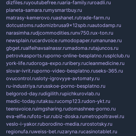
dizfiles.ru
youtubefree.ru
aria-family.ru
roadli.ru
planeta-samara.ru
mysmartbuy.ru
matrasy-kemerovo.ru
ashanet.ru
trade-farm.ru
dotcustoms.ru
domizbrusa9x12spb.ru
autodamp.ru
narasimha.ru
djcommodities.ru
nv750.ru
x-ton.ru
newsplain.ru
cardvoice.ru
modopaper.ru
manunae.ru
gbget.ru
alfeihavsalnassr.ru
madoma.ru
tajuncos.ru
petrovkasports.ru
porno-online-besplatno.ru
splclub.ru
york-life.ru
doroga-expo.ru
ribery.ru
cleanmedicine.ru
slovar-ivrit.ru
porno-video-besplatno.ru
seks-365.ru
ovucontrol.ru
sloty-igrovyye-avtomaty.ru
ru-industriya.ru
russkoe-porno-besplatno.ru
belgorod-day.ru
digilith.ru
pichkurovlab.ru
medic-today.ru
taksu.ru
comp123.ru
don-ykt.ru
teensvoice.ru
imgsharing.ru
domashnee-porno.ru
eva-elfie.ru
foto-tur.ru
biz-doska.ru
metropoltravel.ru
veslo-i-yakor.ru
borodino-media.ru
rostotsky.ru
regionufa.ru
weiss-bet.ru
zaryna.ru
casinotablet.ru