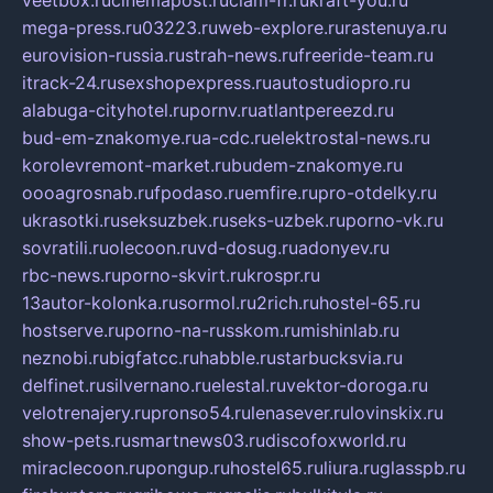
veetbox.ru
cinemapost.ru
ciam-fr.ru
kraft-you.ru
mega-press.ru
03223.ru
web-explore.ru
rastenuya.ru
eurovision-russia.ru
strah-news.ru
freeride-team.ru
itrack-24.ru
sexshopexpress.ru
autostudiopro.ru
alabuga-cityhotel.ru
pornv.ru
atlantpereezd.ru
bud-em-znakomye.ru
a-cdc.ru
elektrostal-news.ru
korolevremont-market.ru
budem-znakomye.ru
oooagrosnab.ru
fpodaso.ru
emfire.ru
pro-otdelky.ru
ukrasotki.ru
seksuzbek.ru
seks-uzbek.ru
porno-vk.ru
sovratili.ru
olecoon.ru
vd-dosug.ru
adonyev.ru
rbc-news.ru
porno-skvirt.ru
krospr.ru
13autor-kolonka.ru
sormol.ru
2rich.ru
hostel-65.ru
hostserve.ru
porno-na-russkom.ru
mishinlab.ru
neznobi.ru
bigfatcc.ru
habble.ru
starbucksvia.ru
delfinet.ru
silvernano.ru
elestal.ru
vektor-doroga.ru
velotrenajery.ru
pronso54.ru
lenasever.ru
lovinskix.ru
show-pets.ru
smartnews03.ru
discofoxworld.ru
miraclecoon.ru
pongup.ru
hostel65.ru
liura.ru
glasspb.ru