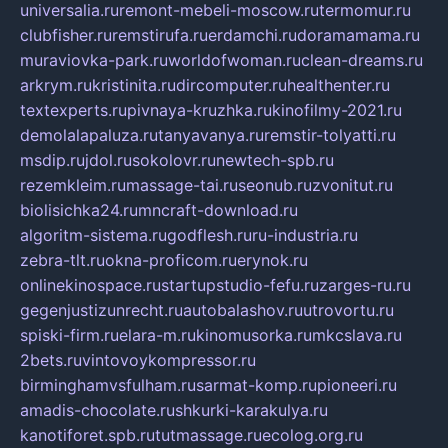
universalia.ru
remont-mebeli-moscow.ru
termomur.ru
clubfisher.ru
remstirufa.ru
erdamchi.ru
doramamama.ru
muraviovka-park.ru
worldofwoman.ru
clean-dreams.ru
arkrym.ru
kristinita.ru
dircomputer.ru
healthenter.ru
textexperts.ru
pivnaya-kruzhka.ru
kinofilmy-2021.ru
demolalapaluza.ru
tanyavanya.ru
remstir-tolyatti.ru
msdip.ru
jdol.ru
sokolovr.ru
newtech-spb.ru
rezemkleim.ru
massage-tai.ru
seonub.ru
zvonitut.ru
biolisichka24.ru
mncraft-download.ru
algoritm-sistema.ru
godflesh.ru
ru-industria.ru
zebra-tlt.ru
okna-proficom.ru
erynok.ru
onlinekinospace.ru
startupstudio-fefu.ru
zarges-ru.ru
gegenjustizunrecht.ru
autobalashov.ru
utrovortu.ru
spiski-firm.ru
elara-m.ru
kinomusorka.ru
mkcslava.ru
2bets.ru
vintovoykompressor.ru
birminghamvsfulham.ru
sarmat-komp.ru
pioneeri.ru
amadis-chocolate.ru
shkurki-karakulya.ru
kanotiforet.spb.ru
tutmassage.ru
ecolog.org.ru