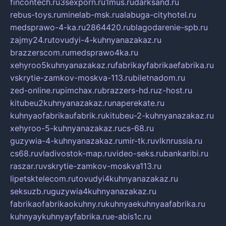
fincontech.ru
3sexporn.ru
1mus.ru
darksand.ru
rebus-toys.ru
minelab-msk.ru
alabuga-cityhotel.ru
medsprawo-4-ka.ru
2864420.ru
blagodarenie-spb.ru
zajmy24.ru
tovudyi-4-kuhnyanazakaz.ru
brazzerscom.ru
medsprawo4ka.ru
xehyroo5kuhnyanazakaz.ru
fabrikayfabrikaefabrika.ru
vskrytie-zamkov-moskva-113.ru
biletnadom.ru
zed-online.ru
pimchax.ru
brazzers-hd.ru
z-host.ru
kitubeu2kuhnyanazakaz.ru
naperekate.ru
kuhnyaofabrikaufabrik.ru
kitubeu-2-kuhnyanazakaz.ru
xehyroo-5-kuhnyanazakaz.ru
cs-68.ru
guzywia-4-kuhnyanazakaz.ru
mir-tk.ru
vlknrussia.ru
cs68.ru
vladivostok-map.ru
video-seks.ru
bankaribi.ru
raszar.ru
vskrytie-zamkov-moskva113.ru
lipetsktelecom.ru
tovudyi4kuhnyanazakaz.ru
seksuzb.ru
guzywia4kuhnyanazakaz.ru
fabrikaofabrikaokuhny.ru
kuhnyaekuhnyaafabrika.ru
kuhnyaykuhnyayfabrika.ru
e-abis1c.ru