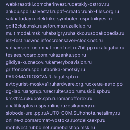
webkrasotki.com
cherinvest.ru
detskiy-ostrov.ru
ankou.spb.ru
alvesta1.ru
pdf-creator.ru
nix-files.org.ru
sakhatoday.ru
elektrikersymboler.ru
sputnikyes.ru
golf2club.msk.ru
aeforums.ru
zallclub.ru
multimodal.msk.ru
habaigry.ru
haikko.ru
sobakopedia.ru
isz-fest.ru
ewnc.info
screensaver-clock.net.ru
volnav.spb.ru
comnat.ru
npf.net.ru
7bit.pp.ru
kalugatur.ru
tesiaes.ru
card.com.ru
kazanka.spb.ru
gildiya-kuznecov.ru
kameryboavision.ru
griffoncom.spb.ru
fabrika-emotsiy.ru
PARK-MATROSOVA.RU
agat.spb.ru
avtoyurist-moskva1.ru
hardware.org.ru
схема-авто.рф
dg-lab.ru
angrup.ru
recruiter.spb.ru
music8.spb.ru
krsk124.ru
kubok.spb.ru
romanofforex.ru
analitikaplus.ru
spyonline.ru
zosikamery.ru
sloboda-ural.pp.ru
AUTO-COM.SU
hohota.net
alimy.ru
online-z.com
aromat-vostoka.ru
otdelkaexp.ru
mobilvest.ru
bbd.net.ru
mebelshop.msk.ru