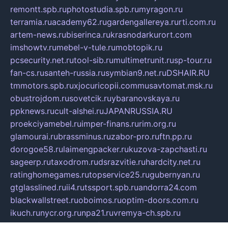
remontt.spb.ru
photostudia.spb.ru
myragon.ru
terramia.ru
academy62.ru
gardengallereya.ru
rti.com.ru
artem-news.ru
biserinca.ru
krasnodarkurort.com
imshowtv.ru
mebel-v-tule.ru
mobtopik.ru
pcsecurity.net.ru
tool-sib.ru
multimetrunit.ru
sp-tour.ru
fan-cs.ru
santeh-russia.ru
symbian9.net.ru
DSHAIR.RU
tmmotors.spb.ru
xjocuricopii.com
musavtomat.msk.ru
obustrojdom.ru
sovetcik.ru
ybaranovskaya.ru
ppknews.ru
cult-alshei.ru
JAPANRUSSIA.RU
proekciyamebel.ru
imper-finans.ru
rim.org.ru
glamourai.ru
brassminus.ru
zabor-pro.ru
ftn.pp.ru
dorogoe58.ru
laimengpacker.ru
kuzova-zapchasti.ru
sageerp.ru
taxodrom.ru
dsrazvitie.ru
hardcity.net.ru
ratinghomegames.ru
topservice25.ru
gubernyan.ru
gtglasslined.ru
ii4.ru
tssport.spb.ru
andorra24.com
blackwallstreet.ru
oboimos.ru
optim-doors.com.ru
ikuch.ru
nycr.org.ru
npa21.ru
vremya-ch.spb.ru
desert000.ru
ivtorgi.ru
ifiori.ru
catalog-statei.ru