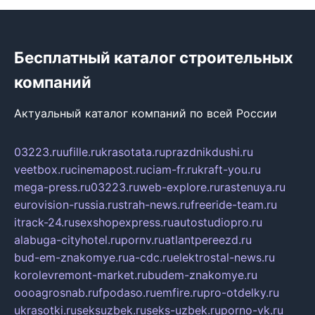
Бесплатный каталог строительных
компаний
Актуальный каталог компаний по всей России
03223.ru
ufille.ru
krasotata.ru
prazdnikdushi.ru
veetbox.ru
cinemapost.ru
ciam-fr.ru
kraft-you.ru
mega-press.ru
03223.ru
web-explore.ru
rastenuya.ru
eurovision-russia.ru
strah-news.ru
freeride-team.ru
itrack-24.ru
sexshopexpress.ru
autostudiopro.ru
alabuga-cityhotel.ru
pornv.ru
atlantpereezd.ru
bud-em-znakomye.ru
a-cdc.ru
elektrostal-news.ru
korolevremont-market.ru
budem-znakomye.ru
oooagrosnab.ru
fpodaso.ru
emfire.ru
pro-otdelky.ru
ukrasotki.ru
seksuzbek.ru
seks-uzbek.ru
porno-vk.ru