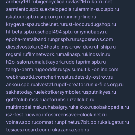
archery161.ru
bigencyclica.ru
vlast16.ru
korru.net
sarmiento.spb.su
extelopedia.ru
lammin-suo.spb.ru
iskatour.spb.ru
snpi.org.ru
running-line.ru
krygeva-spa.ru
chel.net.ru
rust-loco.ru
dugshop.ru
hl-beta.spb.ru
school494.spb.ru
mymubaby.ru
epoha-metalband.ru
ngr.spb.ru
rusgosnews.com
dieselvostok.ru
24hostel.msk.ru
w-dev.ru
f-ship.ru
regsmi.ru
filmnetwork.ru
malinasp.ru
kinosvin.ru
h2o-salon.ru
malutkayork.ru
deltaprim.spb.ru
tango-perm.ru
gooddir.ru
sgv.su
multiki-online.com
webkrasotki.com
cherinvest.ru
detskiy-ostrov.ru
ankou.spb.ru
alvesta1.ru
pdf-creator.ru
nix-files.org.ru
sakhatoday.ru
elektrikersymboler.ru
sputnikyes.ru
golf2club.msk.ru
aeforums.ru
zallclub.ru
multimodal.msk.ru
habaigry.ru
haikko.ru
sobakopedia.ru
isz-fest.ru
ewnc.info
screensaver-clock.net.ru
volnav.spb.ru
comnat.ru
npf.net.ru
7bit.pp.ru
kalugatur.ru
tesiaes.ru
card.com.ru
kazanka.spb.ru