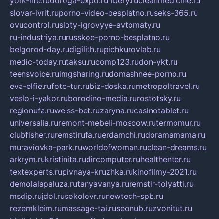
york-life.ru
doroga-expo.ru
ribery.ru
cleanmedicine.ru
slovar-ivrit.ru
porno-video-besplatno.ru
seks-365.ru
ovucontrol.ru
sloty-igrovyye-avtomaty.ru
ru-industriya.ru
russkoe-porno-besplatno.ru
belgorod-day.ru
digilith.ru
pichkurovlab.ru
medic-today.ru
taksu.ru
comp123.ru
don-ykt.ru
teensvoice.ru
imgsharing.ru
domashnee-porno.ru
eva-elfie.ru
foto-tur.ru
biz-doska.ru
metropoltravel.ru
veslo-i-yakor.ru
borodino-media.ru
rostotsky.ru
regionufa.ru
weiss-bet.ru
zaryna.ru
casinotablet.ru
universalia.ru
remont-mebeli-moscow.ru
termomur.ru
clubfisher.ru
remstirufa.ru
erdamchi.ru
doramamama.ru
muraviovka-park.ru
worldofwoman.ru
clean-dreams.ru
arkrym.ru
kristinita.ru
dircomputer.ru
healthenter.ru
textexperts.ru
pivnaya-kruzhka.ru
kinofilmy-2021.ru
demolalapaluza.ru
tanyavanya.ru
remstir-tolyatti.ru
msdip.ru
jdol.ru
sokolovr.ru
newtech-spb.ru
rezemkleim.ru
massage-tai.ru
seonub.ru
zvonitut.ru