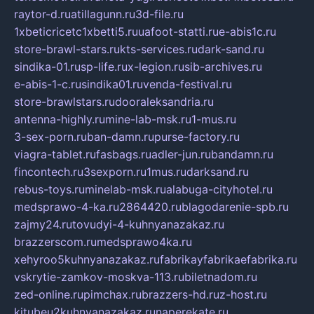
raytor-d.ru
atillagunn.ru
3d-file.ru
1xbeticricetc1xbetti5.ru
uafoot-statti.ru
e-abis1c.ru
store-brawl-stars.ru
kts-services.ru
dark-sand.ru
sindika-01.ru
sp-life.ru
x-legion.ru
sib-archives.ru
e-abis-1-c.ru
sindika01.ru
venda-festival.ru
store-brawlstars.ru
dooraleksandria.ru
antenna-highly.ru
mine-lab-msk.ru
1-mus.ru
3-sex-porn.ru
ban-damn.ru
purse-factory.ru
viagra-tablet.ru
fasbags.ru
adler-jun.ru
bandamn.ru
fincontech.ru
3sexporn.ru
1mus.ru
darksand.ru
rebus-toys.ru
minelab-msk.ru
alabuga-cityhotel.ru
medsprawo-4-ka.ru
2864420.ru
blagodarenie-spb.ru
zajmy24.ru
tovudyi-4-kuhnyanazakaz.ru
brazzerscom.ru
medsprawo4ka.ru
xehyroo5kuhnyanazakaz.ru
fabrikayfabrikaefabrika.ru
vskrytie-zamkov-moskva-113.ru
biletnadom.ru
zed-online.ru
pimchax.ru
brazzers-hd.ru
z-host.ru
kitubeu2kuhnyanazakaz.ru
naperekate.ru