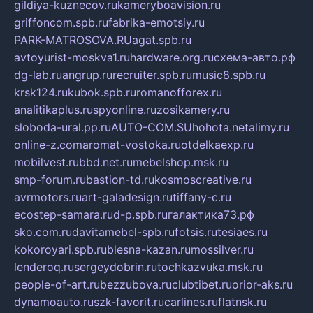
gildiya-kuznecov.ru
kameryboavision.ru
griffoncom.spb.ru
fabrika-emotsiy.ru
PARK-MATROSOVA.RU
agat.spb.ru
avtoyurist-moskva1.ru
hardware.org.ru
схема-авто.рф
dg-lab.ru
angrup.ru
recruiter.spb.ru
music8.spb.ru
krsk124.ru
kubok.spb.ru
romanofforex.ru
analitikaplus.ru
spyonline.ru
zosikamery.ru
sloboda-ural.pp.ru
AUTO-COM.SU
hohota.net
alimy.ru
online-z.com
aromat-vostoka.ru
otdelkaexp.ru
mobilvest.ru
bbd.net.ru
mebelshop.msk.ru
smp-forum.ru
bastion-td.ru
kosmoscreative.ru
avrmotors.ru
art-galadesign.ru
tiffany-c.ru
ecostep-samara.ru
d-p.spb.ru
галактика73.рф
sko.com.ru
davitamebel-spb.ru
fotsis.ru
tesiaes.ru
kokoroyari.spb.ru
blesna-kazan.ru
mossilver.ru
lenderoq.ru
sergeydobrin.ru
tochkazvuka.msk.ru
people-of-art.ru
bezzubova.ru
clubtibet.ru
orior-aks.ru
dynamoauto.ru
szk-favorit.ru
carlines.ru
flatnsk.ru