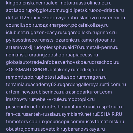
kingbolenskaner.ru
alex-motor.ru
astroline.net.ru
act1.spb.ru
polyglot.com.ru
gidlipetsk.ru
ooo-driada.ru
detsad125.ru
mir-zdoroviya.ru
bruslanovo.ru
siterem.ru
council.spb.ru
лодкипатриот.рф
kafekolizey.ru
iclub.net.ru
gazon-easy.ru
sugarepilekb.ru
grinox.ru
pylesostineco.ru
msts-ozarenie.ru
kameryjooan.ru
artemovskij.ru
dopler.spb.ru
aid70.ru
metall-perm.ru
ndm.msk.ru
ratingzooshop.ru
apiaccess.ru
globalautotrade.info
bezverhovskoe.ru
drsschool.ru
ZOOSMART.SPB.RU
dalakony.ru
medikijob.ru
remontt.spb.ru
photostudia.spb.ru
myragon.ru
terramia.ru
academy62.ru
gardengallereya.ru
rti.com.ru
artem-news.ru
biserinca.ru
krasnodarkurort.com
imshowtv.ru
mebel-v-tule.ru
mobtopik.ru
pcsecurity.net.ru
tool-sib.ru
multimetrunit.ru
sp-tour.ru
fan-cs.ru
santeh-russia.ru
symbian9.net.ru
DSHAIR.RU
tmmotors.spb.ru
xjocuricopii.com
musavtomat.msk.ru
obustrojdom.ru
sovetcik.ru
ybaranovskaya.ru