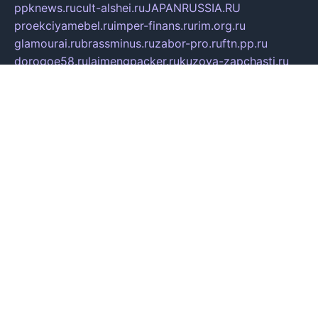
ppknews.ru
cult-alshei.ru
JAPANRUSSIA.RU
proekciyamebel.ru
imper-finans.ru
rim.org.ru
glamourai.ru
brassminus.ru
zabor-pro.ru
ftn.pp.ru
dorogoe58.ru
laimengpacker.ru
kuzova-zapchasti.ru
sageerp.ru
taxodrom.ru
dsrazvitie.ru
hardcity.net.ru
ratinghomegames.ru
topservice25.ru
gubernyan.ru
gtglasslined.ru
ii4.ru
tssport.spb.ru
andorra24.com
blackwallstreet.ru
oboimos.ru
optim-doors.com.ru
ikuch.ru
nycr.org.ru
npa21.ru
vremya-ch.spb.ru
desert000.ru
ivtorgi.ru
ifiori.ru
catalog-statei.ru
dcv.org.ru
spetsmaster174.ru
ipkameryhiseeu.ru
dum26.ru
ruspol.spb.ru
fr-opendp.ru
kam-solnyshko.ru
cheyenne-arapaho.ru
sevzapmetal.spb.ru
ted-lapidus.spb.ru
parasite-eliminator.ru
sigma-complete.ru
modernworld.ru
dama-moda.ru
eholot-group.ru
sk-nvkz.ru
DRONGOLD.RU
democratia2.ru
i-farmer.ru
mass-sport.org
jablonex.spb.ru
bookmess.ru
linkword.ru