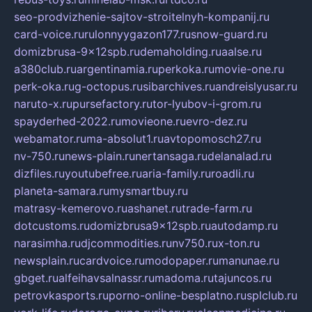
seo-prodvizhenie-sajtov-stroitelnyh-kompanij.ru
card-voice.ru
rulonnyygazon177.ru
snow-guard.ru
domizbrusa-9x12spb.ru
demaholding.ru
aalse.ru
a380club.ru
argentinamia.ru
perkoka.ru
movie-one.ru
perk-oka.ru
g-octopus.ru
sibarchives.ru
andreislyusar.ru
naruto-x.ru
pursefactory.ru
tor-lyubov-i-grom.ru
spayderhed-2022.ru
movieone.ru
evro-dez.ru
webamator.ru
ma-absolut1.ru
avtopomosch27.ru
nv-750.ru
news-plain.ru
nertansaga.ru
delanalad.ru
dizfiles.ru
youtubefree.ru
aria-family.ru
roadli.ru
planeta-samara.ru
mysmartbuy.ru
matrasy-kemerovo.ru
ashanet.ru
trade-farm.ru
dotcustoms.ru
domizbrusa9x12spb.ru
autodamp.ru
narasimha.ru
djcommodities.ru
nv750.ru
x-ton.ru
newsplain.ru
cardvoice.ru
modopaper.ru
manunae.ru
gbget.ru
alfeihavsalnassr.ru
madoma.ru
tajuncos.ru
petrovkasports.ru
porno-online-besplatno.ru
splclub.ru