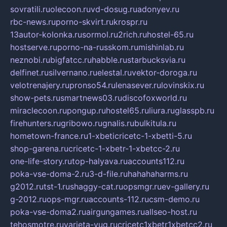
sovratili.ru
olecoon.ru
vd-dosug.ru
adonyev.ru
rbc-news.ru
porno-skvirt.ru
krospr.ru
13autor-kolonka.ru
sormol.ru
2rich.ru
hostel-65.ru
hostserve.ru
porno-na-russkom.ru
mishinlab.ru
neznobi.ru
bigfatcc.ru
habble.ru
starbucksvia.ru
delfinet.ru
silvernano.ru
elestal.ru
vektor-doroga.ru
velotrenajery.ru
pronso54.ru
lenasever.ru
lovinskix.ru
show-pets.ru
smartnews03.ru
discofoxworld.ru
miraclecoon.ru
pongup.ru
hostel65.ru
liura.ru
glasspb.ru
firehunters.ru
gribowo.ru
gnalis.ru
bulkitula.ru
hometown-france.ru
1-xbeticricetc-1-xbetti-5.ru
shop-garena.ru
cricetc-1-xbetr-1-xbetcc-2.ru
one-life-story.ru
top-halyava.ru
accounts112.ru
poka-vse-doma-2.ru
3-d-file.ru
hahahaharms.ru
g2012.ru
tst-1.ru
shaggy-cat.ru
opsmgr.ru
ev-gallery.ru
g-2012.ru
ops-mgr.ru
accounts-112.ru
csm-demo.ru
poka-vse-doma2.ru
airgungames.ru
allseo-host.ru
tehosmotre.ru
varieta-yug.ru
cricetc1xbetr1xbetcc2.ru