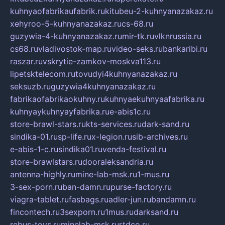
kuhnyaofabrikaufabrik.ru
kitubeu-2-kuhnyanazakaz.ru
xehyroo-5-kuhnyanazakaz.ru
cs-68.ru
guzywia-4-kuhnyanazakaz.ru
mir-tk.ru
vlknrussia.ru
cs68.ru
vladivostok-map.ru
video-seks.ru
bankaribi.ru
raszar.ru
vskrytie-zamkov-moskva113.ru
lipetsktelecom.ru
tovudyi4kuhnyanazakaz.ru
seksuzb.ru
guzywia4kuhnyanazakaz.ru
fabrikaofabrikaokuhny.ru
kuhnyaekuhnyaafabrika.ru
kuhnyaykuhnyayfabrika.ru
e-abis1c.ru
store-brawl-stars.ru
kts-services.ru
dark-sand.ru
sindika-01.ru
sp-life.ru
x-legion.ru
sib-archives.ru
e-abis-1-c.ru
sindika01.ru
venda-festival.ru
store-brawlstars.ru
dooraleksandria.ru
antenna-highly.ru
mine-lab-msk.ru
1-mus.ru
3-sex-porn.ru
ban-damn.ru
purse-factory.ru
viagra-tablet.ru
fasbags.ru
adler-jun.ru
bandamn.ru
fincontech.ru
3sexporn.ru
1mus.ru
darksand.ru
rebus-toys.ru
minelab-msk.ru
rtdco.ru