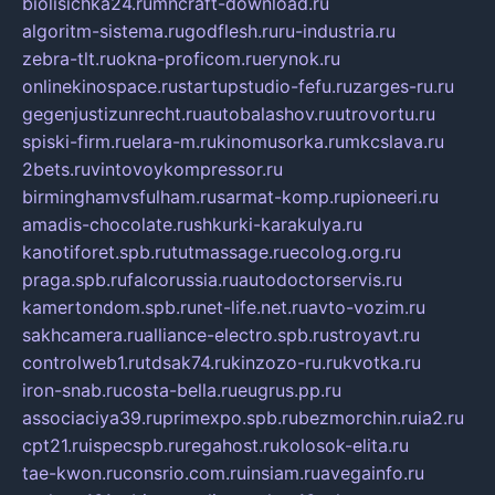
biolisichka24.ru
mncraft-download.ru
algoritm-sistema.ru
godflesh.ru
ru-industria.ru
zebra-tlt.ru
okna-proficom.ru
erynok.ru
onlinekinospace.ru
startupstudio-fefu.ru
zarges-ru.ru
gegenjustizunrecht.ru
autobalashov.ru
utrovortu.ru
spiski-firm.ru
elara-m.ru
kinomusorka.ru
mkcslava.ru
2bets.ru
vintovoykompressor.ru
birminghamvsfulham.ru
sarmat-komp.ru
pioneeri.ru
amadis-chocolate.ru
shkurki-karakulya.ru
kanotiforet.spb.ru
tutmassage.ru
ecolog.org.ru
praga.spb.ru
falcorussia.ru
autodoctorservis.ru
kamertondom.spb.ru
net-life.net.ru
avto-vozim.ru
sakhcamera.ru
alliance-electro.spb.ru
stroyavt.ru
controlweb1.ru
tdsak74.ru
kinzozo-ru.ru
kvotka.ru
iron-snab.ru
costa-bella.ru
eugrus.pp.ru
associaciya39.ru
primexpo.spb.ru
bezmorchin.ru
ia2.ru
cpt21.ru
ispecspb.ru
regahost.ru
kolosok-elita.ru
tae-kwon.ru
consrio.com.ru
insiam.ru
avegainfo.ru