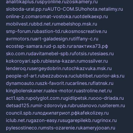
analitikaplus.ru
spyonline.ru
zosikamery.ru
sloboda-ural.pp.ru
AUTO-COM.SU
hohota.net
alimy.ru
online-z.com
aromat-vostoka.ru
otdelkaexp.ru
mobilvest.ru
bbd.net.ru
mebelshop.msk.ru
smp-forum.ru
bastion-td.ru
kosmoscreative.ru
avrmotors.ru
art-galadesign.ru
tiffany-c.ru
ecostep-samara.ru
d-p.spb.ru
галактика73.рф
sko.com.ru
davitamebel-spb.ru
fotsis.ru
tesiaes.ru
kokoroyari.spb.ru
blesna-kazan.ru
mossilver.ru
lenderoq.ru
sergeydobrin.ru
tochkazvuka.msk.ru
people-of-art.ru
bezzubova.ru
clubtibet.ru
orior-aks.ru
dynamoauto.ru
szk-favorit.ru
carlines.ru
flatnsk.ru
kingbolenskaner.ru
alex-motor.ru
astroline.net.ru
act1.spb.ru
polyglot.com.ru
gidlipetsk.ru
ooo-driada.ru
detsad125.ru
mir-zdoroviya.ru
bruslanovo.ru
siterem.ru
council.spb.ru
лодкипатриот.рф
kafekolizey.ru
iclub.net.ru
gazon-easy.ru
sugarepilekb.ru
grinox.ru
pylesostineco.ru
msts-ozarenie.ru
kameryjooan.ru