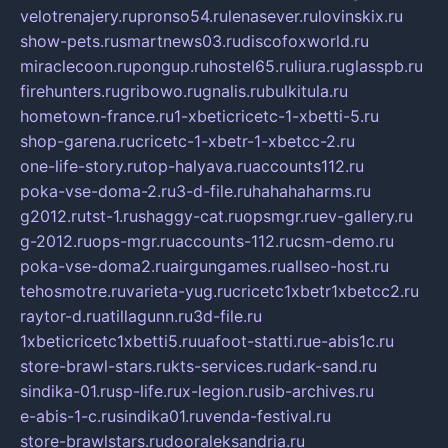
velotrenajery.ru
pronso54.ru
lenasever.ru
lovinskix.ru
show-pets.ru
smartnews03.ru
discofoxworld.ru
miraclecoon.ru
pongup.ru
hostel65.ru
liura.ru
glasspb.ru
firehunters.ru
gribowo.ru
gnalis.ru
bulkitula.ru
hometown-france.ru
1-xbeticricetc-1-xbetti-5.ru
shop-garena.ru
cricetc-1-xbetr-1-xbetcc-2.ru
one-life-story.ru
top-halyava.ru
accounts112.ru
poka-vse-doma-2.ru
3-d-file.ru
hahahaharms.ru
g2012.ru
tst-1.ru
shaggy-cat.ru
opsmgr.ru
ev-gallery.ru
g-2012.ru
ops-mgr.ru
accounts-112.ru
csm-demo.ru
poka-vse-doma2.ru
airgungames.ru
allseo-host.ru
tehosmotre.ru
varieta-yug.ru
cricetc1xbetr1xbetcc2.ru
raytor-d.ru
atillagunn.ru
3d-file.ru
1xbeticricetc1xbetti5.ru
uafoot-statti.ru
e-abis1c.ru
store-brawl-stars.ru
kts-services.ru
dark-sand.ru
sindika-01.ru
sp-life.ru
x-legion.ru
sib-archives.ru
e-abis-1-c.ru
sindika01.ru
venda-festival.ru
store-brawlstars.ru
dooraleksandria.ru