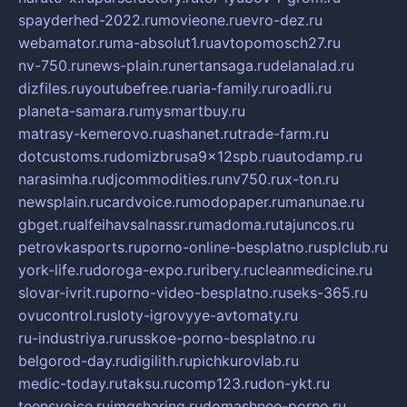
spayderhed-2022.ru
movieone.ru
evro-dez.ru
webamator.ru
ma-absolut1.ru
avtopomosch27.ru
nv-750.ru
news-plain.ru
nertansaga.ru
delanalad.ru
dizfiles.ru
youtubefree.ru
aria-family.ru
roadli.ru
planeta-samara.ru
mysmartbuy.ru
matrasy-kemerovo.ru
ashanet.ru
trade-farm.ru
dotcustoms.ru
domizbrusa9x12spb.ru
autodamp.ru
narasimha.ru
djcommodities.ru
nv750.ru
x-ton.ru
newsplain.ru
cardvoice.ru
modopaper.ru
manunae.ru
gbget.ru
alfeihavsalnassr.ru
madoma.ru
tajuncos.ru
petrovkasports.ru
porno-online-besplatno.ru
splclub.ru
york-life.ru
doroga-expo.ru
ribery.ru
cleanmedicine.ru
slovar-ivrit.ru
porno-video-besplatno.ru
seks-365.ru
ovucontrol.ru
sloty-igrovyye-avtomaty.ru
ru-industriya.ru
russkoe-porno-besplatno.ru
belgorod-day.ru
digilith.ru
pichkurovlab.ru
medic-today.ru
taksu.ru
comp123.ru
don-ykt.ru
teensvoice.ru
imgsharing.ru
domashnee-porno.ru