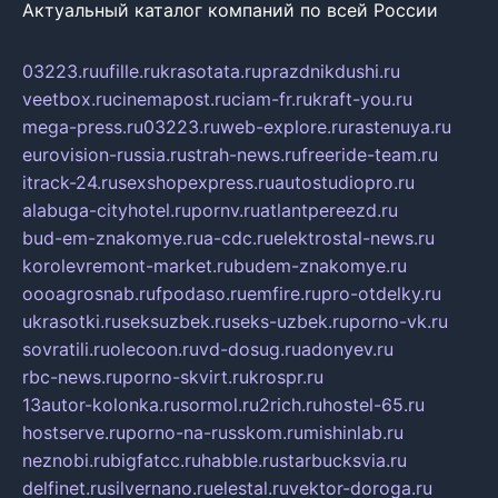
Актуальный каталог компаний по всей России
03223.ru
ufille.ru
krasotata.ru
prazdnikdushi.ru
veetbox.ru
cinemapost.ru
ciam-fr.ru
kraft-you.ru
mega-press.ru
03223.ru
web-explore.ru
rastenuya.ru
eurovision-russia.ru
strah-news.ru
freeride-team.ru
itrack-24.ru
sexshopexpress.ru
autostudiopro.ru
alabuga-cityhotel.ru
pornv.ru
atlantpereezd.ru
bud-em-znakomye.ru
a-cdc.ru
elektrostal-news.ru
korolevremont-market.ru
budem-znakomye.ru
oooagrosnab.ru
fpodaso.ru
emfire.ru
pro-otdelky.ru
ukrasotki.ru
seksuzbek.ru
seks-uzbek.ru
porno-vk.ru
sovratili.ru
olecoon.ru
vd-dosug.ru
adonyev.ru
rbc-news.ru
porno-skvirt.ru
krospr.ru
13autor-kolonka.ru
sormol.ru
2rich.ru
hostel-65.ru
hostserve.ru
porno-na-russkom.ru
mishinlab.ru
neznobi.ru
bigfatcc.ru
habble.ru
starbucksvia.ru
delfinet.ru
silvernano.ru
elestal.ru
vektor-doroga.ru