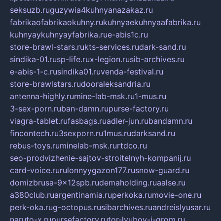
seksuzb.ru
guzywia4kuhnyanazakaz.ru
fabrikaofabrikaokuhny.ru
kuhnyaekuhnyaafabrika.ru
kuhnyaykuhnyayfabrika.ru
e-abis1c.ru
store-brawl-stars.ru
kts-services.ru
dark-sand.ru
sindika-01.ru
sp-life.ru
x-legion.ru
sib-archives.ru
e-abis-1-c.ru
sindika01.ru
venda-festival.ru
store-brawlstars.ru
dooraleksandria.ru
antenna-highly.ru
mine-lab-msk.ru
1-mus.ru
3-sex-porn.ru
ban-damn.ru
purse-factory.ru
viagra-tablet.ru
fasbags.ru
adler-jun.ru
bandamn.ru
fincontech.ru
3sexporn.ru
1mus.ru
darksand.ru
rebus-toys.ru
minelab-msk.ru
rtdco.ru
seo-prodvizhenie-sajtov-stroitelnyh-kompanij.ru
card-voice.ru
rulonnyygazon177.ru
snow-guard.ru
domizbrusa-9x12spb.ru
demaholding.ru
aalse.ru
a380club.ru
argentinamia.ru
perkoka.ru
movie-one.ru
perk-oka.ru
g-octopus.ru
sibarchives.ru
andreislyusar.ru
naruto-x.ru
pursefactory.ru
tor-lyubov-i-grom.ru