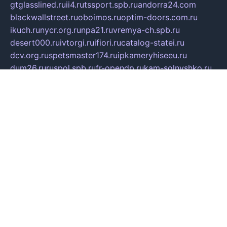
gtglasslined.ru
ii4.ru
tssport.spb.ru
andorra24.com
blackwallstreet.ru
oboimos.ru
optim-doors.com.ru
ikuch.ru
nycr.org.ru
npa21.ru
vremya-ch.spb.ru
desert000.ru
ivtorgi.ru
ifiori.ru
catalog-statei.ru
dcv.org.ru
spetsmaster174.ru
ipkameryhiseeu.ru
dum26.ru
ruspol.spb.ru
fr-opendp.ru
kam-solnyshko.ru
cheyenne-arapaho.ru
sevzapmetal.spb.ru
ted-lapidus.spb.ru
parasite-eliminator.ru
sigma-complete.ru
modernworld.ru
dama-moda.ru
eholot-group.ru
sk-nvkz.ru
DRONGOLD.RU
democratia2.ru
i-farmer.ru
mass-sport.org
jablonex.spb.ru
bookmess.ru
linkword.ru
refineua.com.ru
cs-spec.net.ru
altay-mebel.ru
DNK-THEATRE.RU
mechaniks.spb.ru
ipcamtechage.ru
skosta.ru
a-sun.ru
stroy-ldsp.ru
snowlands.org.ru
childrensshoes.ru
mrlizzy.ru
mebelsofiakrd.ru
bulizhenko.ru
rumantick.net.ru
mtszerno.ru
daily-fishing.ru
glushiteli-v-spb.ru
megasat.org.ru