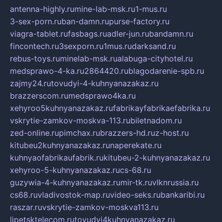
antenna-highly.ru
mine-lab-msk.ru
1-mus.ru
3-sex-porn.ru
ban-damn.ru
purse-factory.ru
viagra-tablet.ru
fasbags.ru
adler-jun.ru
bandamn.ru
fincontech.ru
3sexporn.ru
1mus.ru
darksand.ru
rebus-toys.ru
minelab-msk.ru
alabuga-cityhotel.ru
medsprawo-4-ka.ru
2864420.ru
blagodarenie-spb.ru
zajmy24.ru
tovudyi-4-kuhnyanazakaz.ru
brazzerscom.ru
medsprawo4ka.ru
xehyroo5kuhnyanazakaz.ru
fabrikayfabrikaefabrika.ru
vskrytie-zamkov-moskva-113.ru
biletnadom.ru
zed-online.ru
pimchax.ru
brazzers-hd.ru
z-host.ru
kitubeu2kuhnyanazakaz.ru
naperekate.ru
kuhnyaofabrikaufabrik.ru
kitubeu-2-kuhnyanazakaz.ru
xehyroo-5-kuhnyanazakaz.ru
cs-68.ru
guzywia-4-kuhnyanazakaz.ru
mir-tk.ru
vlknrussia.ru
cs68.ru
vladivostok-map.ru
video-seks.ru
bankaribi.ru
raszar.ru
vskrytie-zamkov-moskva113.ru
lipetsktelecom.ru
tovudyi4kuhnyanazakaz.ru