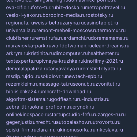
eva-elfie.ru
foto-tur.ru
biz-doska.ru
metropoltravel.ru
veslo-i-yakor.ru
borodino-media.ru
rostotsky.ru
regionufa.ru
weiss-bet.ru
zaryna.ru
casinotablet.ru
universalia.ru
remont-mebeli-moscow.ru
termomur.ru
clubfisher.ru
remstirufa.ru
erdamchi.ru
doramamama.ru
muraviovka-park.ru
worldofwoman.ru
clean-dreams.ru
arkrym.ru
kristinita.ru
dircomputer.ru
healthenter.ru
textexperts.ru
pivnaya-kruzhka.ru
kinofilmy-2021.ru
demolalapaluza.ru
tanyavanya.ru
remstir-tolyatti.ru
msdip.ru
jdol.ru
sokolovr.ru
newtech-spb.ru
rezemkleim.ru
massage-tai.ru
seonub.ru
zvonitut.ru
biolisichka24.ru
mncraft-download.ru
algoritm-sistema.ru
godflesh.ru
ru-industria.ru
zebra-tlt.ru
okna-proficom.ru
erynok.ru
onlinekinospace.ru
startupstudio-fefu.ru
zarges-ru.ru
gegenjustizunrecht.ru
autobalashov.ru
utrovortu.ru
spiski-firm.ru
elara-m.ru
kinomusorka.ru
mkcslava.ru