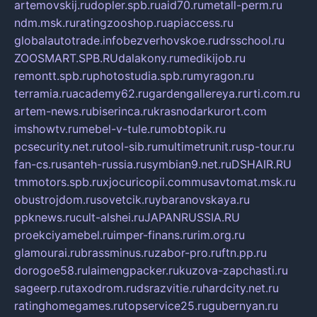
artemovskij.ru
dopler.spb.ru
aid70.ru
metall-perm.ru
ndm.msk.ru
ratingzooshop.ru
apiaccess.ru
globalautotrade.info
bezverhovskoe.ru
drsschool.ru
ZOOSMART.SPB.RU
dalakony.ru
medikijob.ru
remontt.spb.ru
photostudia.spb.ru
myragon.ru
terramia.ru
academy62.ru
gardengallereya.ru
rti.com.ru
artem-news.ru
biserinca.ru
krasnodarkurort.com
imshowtv.ru
mebel-v-tule.ru
mobtopik.ru
pcsecurity.net.ru
tool-sib.ru
multimetrunit.ru
sp-tour.ru
fan-cs.ru
santeh-russia.ru
symbian9.net.ru
DSHAIR.RU
tmmotors.spb.ru
xjocuricopii.com
musavtomat.msk.ru
obustrojdom.ru
sovetcik.ru
ybaranovskaya.ru
ppknews.ru
cult-alshei.ru
JAPANRUSSIA.RU
proekciyamebel.ru
imper-finans.ru
rim.org.ru
glamourai.ru
brassminus.ru
zabor-pro.ru
ftn.pp.ru
dorogoe58.ru
laimengpacker.ru
kuzova-zapchasti.ru
sageerp.ru
taxodrom.ru
dsrazvitie.ru
hardcity.net.ru
ratinghomegames.ru
topservice25.ru
gubernyan.ru