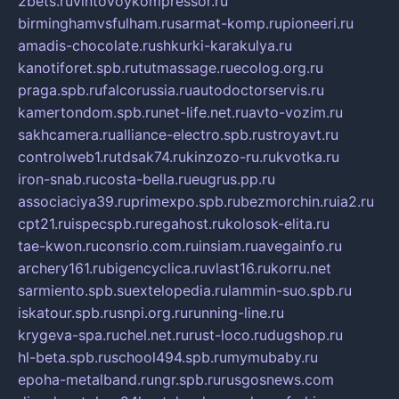
2bets.ru
vintovoykompressor.ru
birminghamvsfulham.ru
sarmat-komp.ru
pioneeri.ru
amadis-chocolate.ru
shkurki-karakulya.ru
kanotiforet.spb.ru
tutmassage.ru
ecolog.org.ru
praga.spb.ru
falcorussia.ru
autodoctorservis.ru
kamertondom.spb.ru
net-life.net.ru
avto-vozim.ru
sakhcamera.ru
alliance-electro.spb.ru
stroyavt.ru
controlweb1.ru
tdsak74.ru
kinzozo-ru.ru
kvotka.ru
iron-snab.ru
costa-bella.ru
eugrus.pp.ru
associaciya39.ru
primexpo.spb.ru
bezmorchin.ru
ia2.ru
cpt21.ru
ispecspb.ru
regahost.ru
kolosok-elita.ru
tae-kwon.ru
consrio.com.ru
insiam.ru
avegainfo.ru
archery161.ru
bigencyclica.ru
vlast16.ru
korru.net
sarmiento.spb.su
extelopedia.ru
lammin-suo.spb.ru
iskatour.spb.ru
snpi.org.ru
running-line.ru
krygeva-spa.ru
chel.net.ru
rust-loco.ru
dugshop.ru
hl-beta.spb.ru
school494.spb.ru
mymubaby.ru
epoha-metalband.ru
ngr.spb.ru
rusgosnews.com