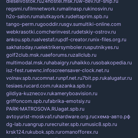
dieselvostok.ru
24hostel.msk.ru
w-dev.ru
f-ship.ru
regsmi.ru
filmnetwork.ru
malinasp.ru
kinosvin.ru
h2o-salon.ru
malutkayork.ru
deltaprim.spb.ru
tango-perm.ru
gooddir.ru
sgv.su
multiki-online.com
webkrasotki.com
cherinvest.ru
detskiy-ostrov.ru
ankou.spb.ru
alvesta1.ru
pdf-creator.ru
nix-files.org.ru
sakhatoday.ru
elektrikersymboler.ru
sputnikyes.ru
golf2club.msk.ru
aeforums.ru
zallclub.ru
multimodal.msk.ru
habaigry.ru
haikko.ru
sobakopedia.ru
isz-fest.ru
ewnc.info
screensaver-clock.net.ru
volnav.spb.ru
comnat.ru
npf.net.ru
7bit.pp.ru
kalugatur.ru
tesiaes.ru
card.com.ru
kazanka.spb.ru
gildiya-kuznecov.ru
kameryboavision.ru
griffoncom.spb.ru
fabrika-emotsiy.ru
PARK-MATROSOVA.RU
agat.spb.ru
avtoyurist-moskva1.ru
hardware.org.ru
схема-авто.рф
dg-lab.ru
angrup.ru
recruiter.spb.ru
music8.spb.ru
krsk124.ru
kubok.spb.ru
romanofforex.ru