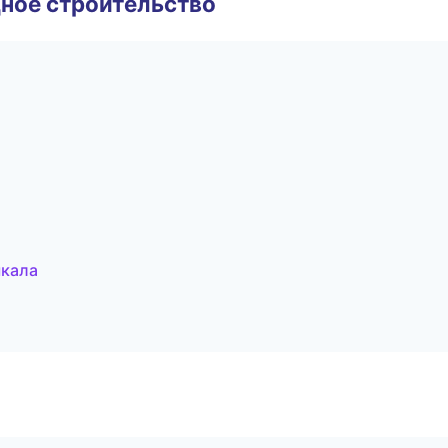
ное строительство
чкала