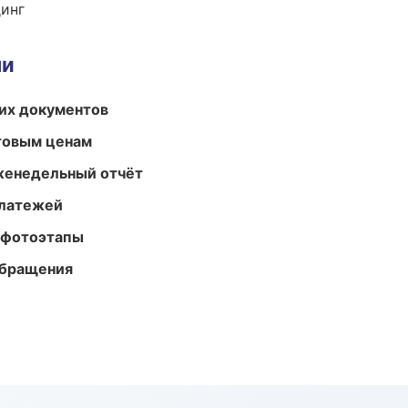
динг
ми
их документов
птовым ценам
женедельный отчёт
платежей
 фотоэтапы
обращения