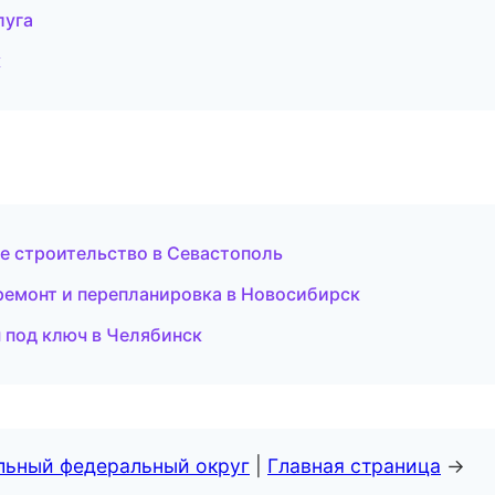
луга
к
е строительство в Севастополь
емонт и перепланировка в Новосибирск
 под ключ в Челябинск
альный федеральный округ
|
Главная страница
→