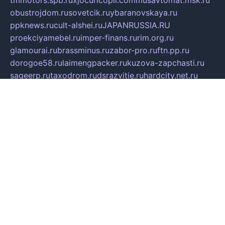
tmmotors.spb.ru
xjocuricopii.com
musavtomat.msk.ru
obustrojdom.ru
sovetcik.ru
ybaranovskaya.ru
ppknews.ru
cult-alshei.ru
JAPANRUSSIA.RU
proekciyamebel.ru
imper-finans.ru
rim.org.ru
glamourai.ru
brassminus.ru
zabor-pro.ru
ftn.pp.ru
dorogoe58.ru
laimengpacker.ru
kuzova-zapchasti.ru
sageerp.ru
taxodrom.ru
dsrazvitie.ru
hardcity.net.ru
ratinghomegames.ru
topservice25.ru
gubernyan.ru
gtglasslined.ru
ii4.ru
tssport.spb.ru
andorra24.com
blackwallstreet.ru
oboimos.ru
optim-doors.com.ru
ikuch.ru
nycr.org.ru
npa21.ru
vremya-ch.spb.ru
desert000.ru
ivtorgi.ru
ifiori.ru
catalog-statei.ru
dcv.org.ru
spetsmaster174.ru
ipkameryhiseeu.ru
dum26.ru
ruspol.spb.ru
fr-opendp.ru
kam-solnyshko.ru
cheyenne-arapaho.ru
sevzapmetal.spb.ru
ted-lapidus.spb.ru
parasite-eliminator.ru
sigma-complete.ru
modernworld.ru
dama-moda.ru
eholot-group.ru
sk-nvkz.ru
DRONGOLD.RU