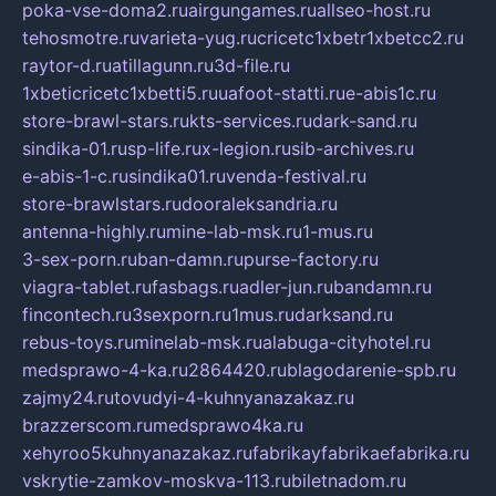
poka-vse-doma2.ru
airgungames.ru
allseo-host.ru
tehosmotre.ru
varieta-yug.ru
cricetc1xbetr1xbetcc2.ru
raytor-d.ru
atillagunn.ru
3d-file.ru
1xbeticricetc1xbetti5.ru
uafoot-statti.ru
e-abis1c.ru
store-brawl-stars.ru
kts-services.ru
dark-sand.ru
sindika-01.ru
sp-life.ru
x-legion.ru
sib-archives.ru
e-abis-1-c.ru
sindika01.ru
venda-festival.ru
store-brawlstars.ru
dooraleksandria.ru
antenna-highly.ru
mine-lab-msk.ru
1-mus.ru
3-sex-porn.ru
ban-damn.ru
purse-factory.ru
viagra-tablet.ru
fasbags.ru
adler-jun.ru
bandamn.ru
fincontech.ru
3sexporn.ru
1mus.ru
darksand.ru
rebus-toys.ru
minelab-msk.ru
alabuga-cityhotel.ru
medsprawo-4-ka.ru
2864420.ru
blagodarenie-spb.ru
zajmy24.ru
tovudyi-4-kuhnyanazakaz.ru
brazzerscom.ru
medsprawo4ka.ru
xehyroo5kuhnyanazakaz.ru
fabrikayfabrikaefabrika.ru
vskrytie-zamkov-moskva-113.ru
biletnadom.ru