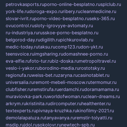
petrovkasports.ru
porno-online-besplatno.ru
splclub.ru
york-life.ru
doroga-expo.ru
ribery.ru
cleanmedicine.ru
slovar-ivrit.ru
porno-video-besplatno.ru
seks-365.ru
ovucontrol.ru
sloty-igrovyye-avtomaty.ru
ru-industriya.ru
russkoe-porno-besplatno.ru
belgorod-day.ru
digilith.ru
pichkurovlab.ru
medic-today.ru
taksu.ru
comp123.ru
don-ykt.ru
teensvoice.ru
imgsharing.ru
domashnee-porno.ru
eva-elfie.ru
foto-tur.ru
biz-doska.ru
metropoltravel.ru
veslo-i-yakor.ru
borodino-media.ru
rostotsky.ru
regionufa.ru
weiss-bet.ru
zaryna.ru
casinotablet.ru
universalia.ru
remont-mebeli-moscow.ru
termomur.ru
clubfisher.ru
remstirufa.ru
erdamchi.ru
doramamama.ru
muraviovka-park.ru
worldofwoman.ru
clean-dreams.ru
arkrym.ru
kristinita.ru
dircomputer.ru
healthenter.ru
textexperts.ru
pivnaya-kruzhka.ru
kinofilmy-2021.ru
demolalapaluza.ru
tanyavanya.ru
remstir-tolyatti.ru
msdip.ru
jdol.ru
sokolovr.ru
newtech-spb.ru