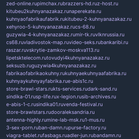
zed-online.ru
pimchax.ru
brazzers-hd.ru
z-host.ru
kitubeu2kuhnyanazakaz.ru
naperekate.ru
kuhnyaofabrikaufabrik.ru
kitubeu-2-kuhnyanazakaz.ru
xehyroo-5-kuhnyanazakaz.ru
cs-68.ru
guzywia-4-kuhnyanazakaz.ru
mir-tk.ru
vlknrussia.ru
cs68.ru
vladivostok-map.ru
video-seks.ru
bankaribi.ru
raszar.ru
vskrytie-zamkov-moskva113.ru
lipetsktelecom.ru
tovudyi4kuhnyanazakaz.ru
seksuzb.ru
guzywia4kuhnyanazakaz.ru
fabrikaofabrikaokuhny.ru
kuhnyaekuhnyaafabrika.ru
kuhnyaykuhnyayfabrika.ru
e-abis1c.ru
store-brawl-stars.ru
kts-services.ru
dark-sand.ru
sindika-01.ru
sp-life.ru
x-legion.ru
sib-archives.ru
e-abis-1-c.ru
sindika01.ru
venda-festival.ru
store-brawlstars.ru
dooraleksandria.ru
antenna-highly.ru
mine-lab-msk.ru
1-mus.ru
3-sex-porn.ru
ban-damn.ru
purse-factory.ru
viagra-tablet.ru
fasbags.ru
adler-jun.ru
bandamn.ru