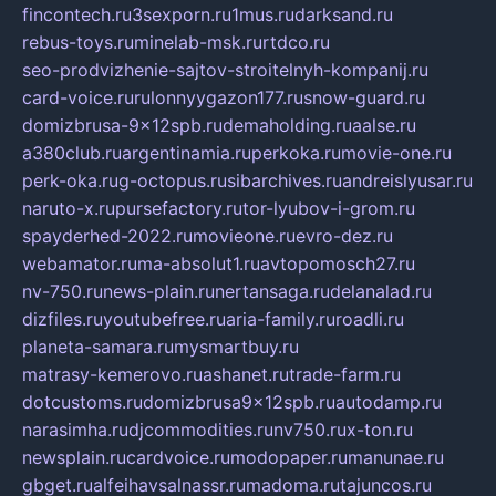
fincontech.ru
3sexporn.ru
1mus.ru
darksand.ru
rebus-toys.ru
minelab-msk.ru
rtdco.ru
seo-prodvizhenie-sajtov-stroitelnyh-kompanij.ru
card-voice.ru
rulonnyygazon177.ru
snow-guard.ru
domizbrusa-9x12spb.ru
demaholding.ru
aalse.ru
a380club.ru
argentinamia.ru
perkoka.ru
movie-one.ru
perk-oka.ru
g-octopus.ru
sibarchives.ru
andreislyusar.ru
naruto-x.ru
pursefactory.ru
tor-lyubov-i-grom.ru
spayderhed-2022.ru
movieone.ru
evro-dez.ru
webamator.ru
ma-absolut1.ru
avtopomosch27.ru
nv-750.ru
news-plain.ru
nertansaga.ru
delanalad.ru
dizfiles.ru
youtubefree.ru
aria-family.ru
roadli.ru
planeta-samara.ru
mysmartbuy.ru
matrasy-kemerovo.ru
ashanet.ru
trade-farm.ru
dotcustoms.ru
domizbrusa9x12spb.ru
autodamp.ru
narasimha.ru
djcommodities.ru
nv750.ru
x-ton.ru
newsplain.ru
cardvoice.ru
modopaper.ru
manunae.ru
gbget.ru
alfeihavsalnassr.ru
madoma.ru
tajuncos.ru