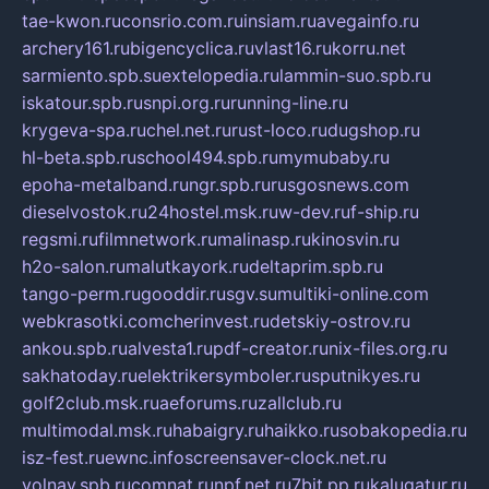
tae-kwon.ru
consrio.com.ru
insiam.ru
avegainfo.ru
archery161.ru
bigencyclica.ru
vlast16.ru
korru.net
sarmiento.spb.su
extelopedia.ru
lammin-suo.spb.ru
iskatour.spb.ru
snpi.org.ru
running-line.ru
krygeva-spa.ru
chel.net.ru
rust-loco.ru
dugshop.ru
hl-beta.spb.ru
school494.spb.ru
mymubaby.ru
epoha-metalband.ru
ngr.spb.ru
rusgosnews.com
dieselvostok.ru
24hostel.msk.ru
w-dev.ru
f-ship.ru
regsmi.ru
filmnetwork.ru
malinasp.ru
kinosvin.ru
h2o-salon.ru
malutkayork.ru
deltaprim.spb.ru
tango-perm.ru
gooddir.ru
sgv.su
multiki-online.com
webkrasotki.com
cherinvest.ru
detskiy-ostrov.ru
ankou.spb.ru
alvesta1.ru
pdf-creator.ru
nix-files.org.ru
sakhatoday.ru
elektrikersymboler.ru
sputnikyes.ru
golf2club.msk.ru
aeforums.ru
zallclub.ru
multimodal.msk.ru
habaigry.ru
haikko.ru
sobakopedia.ru
isz-fest.ru
ewnc.info
screensaver-clock.net.ru
volnav.spb.ru
comnat.ru
npf.net.ru
7bit.pp.ru
kalugatur.ru