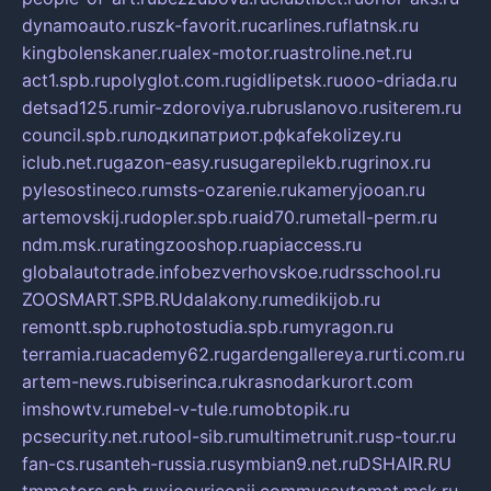
dynamoauto.ru
szk-favorit.ru
carlines.ru
flatnsk.ru
kingbolenskaner.ru
alex-motor.ru
astroline.net.ru
act1.spb.ru
polyglot.com.ru
gidlipetsk.ru
ooo-driada.ru
detsad125.ru
mir-zdoroviya.ru
bruslanovo.ru
siterem.ru
council.spb.ru
лодкипатриот.рф
kafekolizey.ru
iclub.net.ru
gazon-easy.ru
sugarepilekb.ru
grinox.ru
pylesostineco.ru
msts-ozarenie.ru
kameryjooan.ru
artemovskij.ru
dopler.spb.ru
aid70.ru
metall-perm.ru
ndm.msk.ru
ratingzooshop.ru
apiaccess.ru
globalautotrade.info
bezverhovskoe.ru
drsschool.ru
ZOOSMART.SPB.RU
dalakony.ru
medikijob.ru
remontt.spb.ru
photostudia.spb.ru
myragon.ru
terramia.ru
academy62.ru
gardengallereya.ru
rti.com.ru
artem-news.ru
biserinca.ru
krasnodarkurort.com
imshowtv.ru
mebel-v-tule.ru
mobtopik.ru
pcsecurity.net.ru
tool-sib.ru
multimetrunit.ru
sp-tour.ru
fan-cs.ru
santeh-russia.ru
symbian9.net.ru
DSHAIR.RU