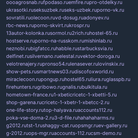
oooagrosnab.ru
fpodaso.ru
emfire.ru
pro-otdelky.ru
ukrasotki.ru
seksuzbek.ru
seks-uzbek.ru
porno-vk.ru
sovratili.ru
olecoon.ru
vd-dosug.ru
adonyev.ru
rbc-news.ru
porno-skvirt.ru
krospr.ru
13autor-kolonka.ru
sormol.ru
2rich.ru
hostel-65.ru
hostserve.ru
porno-na-russkom.ru
mishinlab.ru
neznobi.ru
bigfatcc.ru
habble.ru
starbucksvia.ru
delfinet.ru
silvernano.ru
elestal.ru
vektor-doroga.ru
velotrenajery.ru
pronso54.ru
lenasever.ru
lovinskix.ru
show-pets.ru
smartnews03.ru
discofoxworld.ru
miraclecoon.ru
pongup.ru
hostel65.ru
liura.ru
glasspb.ru
firehunters.ru
gribowo.ru
gnalis.ru
bulkitula.ru
hometown-france.ru
1-xbeticricetc-1-xbetti-5.ru
shop-garena.ru
cricetc-1-xbetr-1-xbetcc-2.ru
one-life-story.ru
top-halyava.ru
accounts112.ru
poka-vse-doma-2.ru
3-d-file.ru
hahahaharms.ru
g2012.ru
tst-1.ru
shaggy-cat.ru
opsmgr.ru
ev-gallery.ru
g-2012.ru
ops-mgr.ru
accounts-112.ru
csm-demo.ru