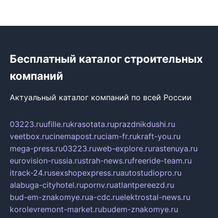
Бесплатный каталог строительных
компаний
Актуальный каталог компаний по всей России
03223.ru
ufille.ru
krasotata.ru
prazdnikdushi.ru
veetbox.ru
cinemapost.ru
ciam-fr.ru
kraft-you.ru
mega-press.ru
03223.ru
web-explore.ru
rastenuya.ru
eurovision-russia.ru
strah-news.ru
freeride-team.ru
itrack-24.ru
sexshopexpress.ru
autostudiopro.ru
alabuga-cityhotel.ru
pornv.ru
atlantpereezd.ru
bud-em-znakomye.ru
a-cdc.ru
elektrostal-news.ru
korolevremont-market.ru
budem-znakomye.ru