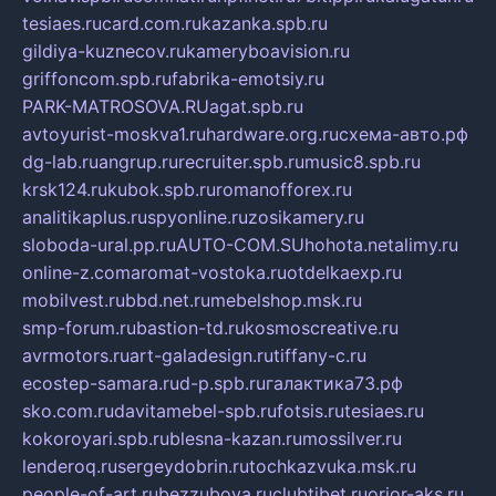
tesiaes.ru
card.com.ru
kazanka.spb.ru
gildiya-kuznecov.ru
kameryboavision.ru
griffoncom.spb.ru
fabrika-emotsiy.ru
PARK-MATROSOVA.RU
agat.spb.ru
avtoyurist-moskva1.ru
hardware.org.ru
схема-авто.рф
dg-lab.ru
angrup.ru
recruiter.spb.ru
music8.spb.ru
krsk124.ru
kubok.spb.ru
romanofforex.ru
analitikaplus.ru
spyonline.ru
zosikamery.ru
sloboda-ural.pp.ru
AUTO-COM.SU
hohota.net
alimy.ru
online-z.com
aromat-vostoka.ru
otdelkaexp.ru
mobilvest.ru
bbd.net.ru
mebelshop.msk.ru
smp-forum.ru
bastion-td.ru
kosmoscreative.ru
avrmotors.ru
art-galadesign.ru
tiffany-c.ru
ecostep-samara.ru
d-p.spb.ru
галактика73.рф
sko.com.ru
davitamebel-spb.ru
fotsis.ru
tesiaes.ru
kokoroyari.spb.ru
blesna-kazan.ru
mossilver.ru
lenderoq.ru
sergeydobrin.ru
tochkazvuka.msk.ru
people-of-art.ru
bezzubova.ru
clubtibet.ru
orior-aks.ru