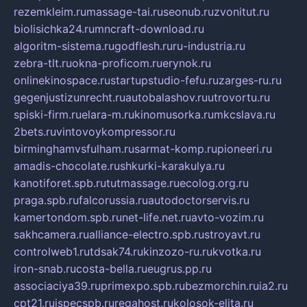
rezemkleim.ru
massage-tai.ru
seonub.ru
zvonitut.ru
biolisichka24.ru
mncraft-download.ru
algoritm-sistema.ru
godflesh.ru
ru-industria.ru
zebra-tlt.ru
okna-proficom.ru
erynok.ru
onlinekinospace.ru
startupstudio-fefu.ru
zarges-ru.ru
gegenjustizunrecht.ru
autobalashov.ru
utrovortu.ru
spiski-firm.ru
elara-m.ru
kinomusorka.ru
mkcslava.ru
2bets.ru
vintovoykompressor.ru
birminghamvsfulham.ru
sarmat-komp.ru
pioneeri.ru
amadis-chocolate.ru
shkurki-karakulya.ru
kanotiforet.spb.ru
tutmassage.ru
ecolog.org.ru
praga.spb.ru
falcorussia.ru
autodoctorservis.ru
kamertondom.spb.ru
net-life.net.ru
avto-vozim.ru
sakhcamera.ru
alliance-electro.spb.ru
stroyavt.ru
controlweb1.ru
tdsak74.ru
kinzozo-ru.ru
kvotka.ru
iron-snab.ru
costa-bella.ru
eugrus.pp.ru
associaciya39.ru
primexpo.spb.ru
bezmorchin.ru
ia2.ru
cpt21.ru
ispecspb.ru
regahost.ru
kolosok-elita.ru