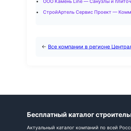
ООО Камень Line — Санузлы и плито
СтройАртель Сервис Проект — Комм
←
Все компании в регионе Центр
Бесплатный каталог строител
Актуальный каталог компаний по всей Рос