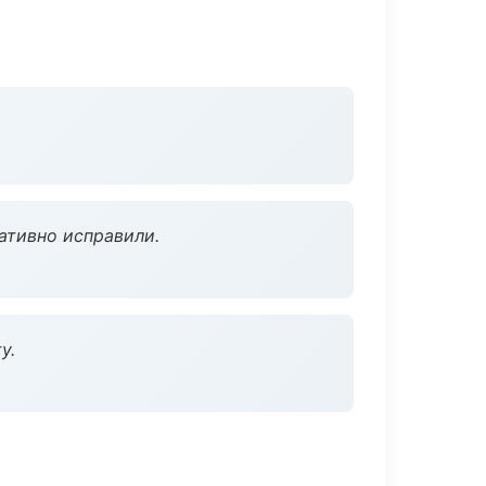
ативно исправили.
у.