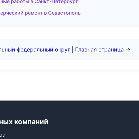
чные работы в Санкт-Петербург
ерческий ремонт в Севастополь
альный федеральный округ
|
Главная страница
→
ьных компаний
сии