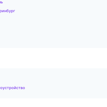
нь
ринбург
гоустройство