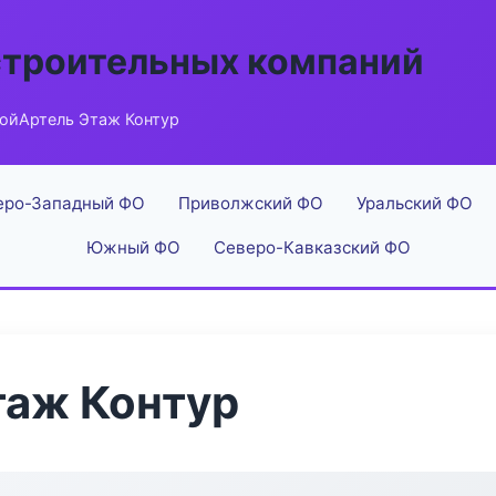
строительных компаний
ойАртель Этаж Контур
еро-Западный ФО
Приволжский ФО
Уральский ФО
Южный ФО
Северо-Кавказский ФО
таж Контур