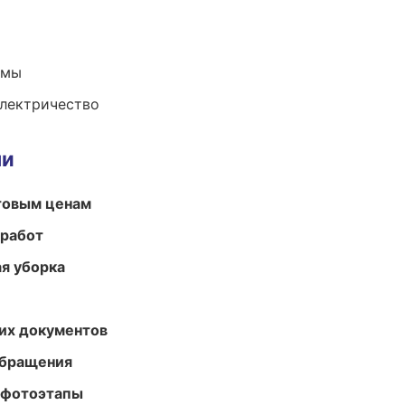
емы
электричество
ми
птовым ценам
 работ
ая уборка
их документов
обращения
 фотоэтапы