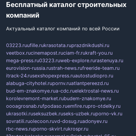
Бесплатный каталог строительных
компаний
Актуальный каталог компаний по всей России
03223.ru
ufille.ru
krasotata.ru
prazdnikdushi.ru
veetbox.ru
cinemapost.ru
ciam-fr.ru
kraft-you.ru
mega-press.ru
03223.ru
web-explore.ru
rastenuya.ru
eurovision-russia.ru
strah-news.ru
freeride-team.ru
itrack-24.ru
sexshopexpress.ru
autostudiopro.ru
alabuga-cityhotel.ru
pornv.ru
atlantpereezd.ru
bud-em-znakomye.ru
a-cdc.ru
elektrostal-news.ru
korolevremont-market.ru
budem-znakomye.ru
oooagrosnab.ru
fpodaso.ru
emfire.ru
pro-otdelky.ru
ukrasotki.ru
seksuzbek.ru
seks-uzbek.ru
porno-vk.ru
sovratili.ru
olecoon.ru
vd-dosug.ru
adonyev.ru
rbc-news.ru
porno-skvirt.ru
krospr.ru