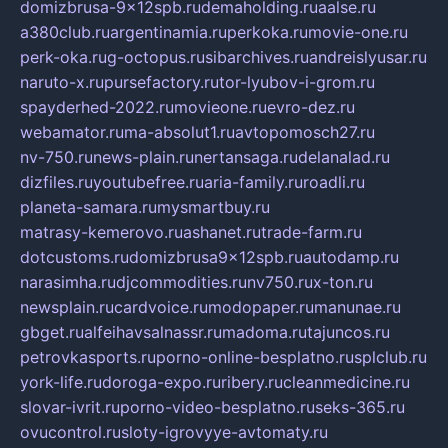
domizbrusa-9x12spb.ru
demaholding.ru
aalse.ru
a380club.ru
argentinamia.ru
perkoka.ru
movie-one.ru
perk-oka.ru
g-octopus.ru
sibarchives.ru
andreislyusar.ru
naruto-x.ru
pursefactory.ru
tor-lyubov-i-grom.ru
spayderhed-2022.ru
movieone.ru
evro-dez.ru
webamator.ru
ma-absolut1.ru
avtopomosch27.ru
nv-750.ru
news-plain.ru
nertansaga.ru
delanalad.ru
dizfiles.ru
youtubefree.ru
aria-family.ru
roadli.ru
planeta-samara.ru
mysmartbuy.ru
matrasy-kemerovo.ru
ashanet.ru
trade-farm.ru
dotcustoms.ru
domizbrusa9x12spb.ru
autodamp.ru
narasimha.ru
djcommodities.ru
nv750.ru
x-ton.ru
newsplain.ru
cardvoice.ru
modopaper.ru
manunae.ru
gbget.ru
alfeihavsalnassr.ru
madoma.ru
tajuncos.ru
petrovkasports.ru
porno-online-besplatno.ru
splclub.ru
york-life.ru
doroga-expo.ru
ribery.ru
cleanmedicine.ru
slovar-ivrit.ru
porno-video-besplatno.ru
seks-365.ru
ovucontrol.ru
sloty-igrovyye-avtomaty.ru