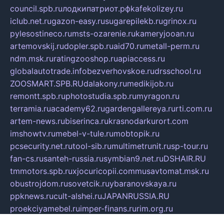
council.spb.ru
лодкипатриот.рф
kafekolizey.ru
iclub.net.ru
gazon-easy.ru
sugarepilekb.ru
grinox.ru
pylesostineco.ru
msts-ozarenie.ru
kameryjooan.ru
artemovskij.ru
dopler.spb.ru
aid70.ru
metall-perm.ru
ndm.msk.ru
ratingzooshop.ru
apiaccess.ru
globalautotrade.info
bezverhovskoe.ru
drsschool.ru
ZOOSMART.SPB.RU
dalakony.ru
medikijob.ru
remontt.spb.ru
photostudia.spb.ru
myragon.ru
terramia.ru
academy62.ru
gardengallereya.ru
rti.com.ru
artem-news.ru
biserinca.ru
krasnodarkurort.com
imshowtv.ru
mebel-v-tule.ru
mobtopik.ru
pcsecurity.net.ru
tool-sib.ru
multimetrunit.ru
sp-tour.ru
fan-cs.ru
santeh-russia.ru
symbian9.net.ru
DSHAIR.RU
tmmotors.spb.ru
xjocuricopii.com
musavtomat.msk.ru
obustrojdom.ru
sovetcik.ru
ybaranovskaya.ru
ppknews.ru
cult-alshei.ru
JAPANRUSSIA.RU
proekciyamebel.ru
imper-finans.ru
rim.org.ru
glamourai.ru
brassminus.ru
zabor-pro.ru
ftn.pp.ru