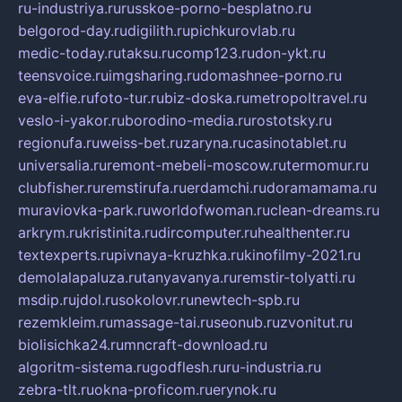
ru-industriya.ru
russkoe-porno-besplatno.ru
belgorod-day.ru
digilith.ru
pichkurovlab.ru
medic-today.ru
taksu.ru
comp123.ru
don-ykt.ru
teensvoice.ru
imgsharing.ru
domashnee-porno.ru
eva-elfie.ru
foto-tur.ru
biz-doska.ru
metropoltravel.ru
veslo-i-yakor.ru
borodino-media.ru
rostotsky.ru
regionufa.ru
weiss-bet.ru
zaryna.ru
casinotablet.ru
universalia.ru
remont-mebeli-moscow.ru
termomur.ru
clubfisher.ru
remstirufa.ru
erdamchi.ru
doramamama.ru
muraviovka-park.ru
worldofwoman.ru
clean-dreams.ru
arkrym.ru
kristinita.ru
dircomputer.ru
healthenter.ru
textexperts.ru
pivnaya-kruzhka.ru
kinofilmy-2021.ru
demolalapaluza.ru
tanyavanya.ru
remstir-tolyatti.ru
msdip.ru
jdol.ru
sokolovr.ru
newtech-spb.ru
rezemkleim.ru
massage-tai.ru
seonub.ru
zvonitut.ru
biolisichka24.ru
mncraft-download.ru
algoritm-sistema.ru
godflesh.ru
ru-industria.ru
zebra-tlt.ru
okna-proficom.ru
erynok.ru