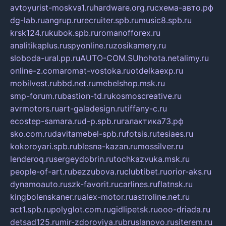
avtoyurist-moskva1.ru
hardware.org.ru
схема-авто.рф
dg-lab.ru
angrup.ru
recruiter.spb.ru
music8.spb.ru
krsk124.ru
kubok.spb.ru
romanofforex.ru
analitikaplus.ru
spyonline.ru
zosikamery.ru
sloboda-ural.pp.ru
AUTO-COM.SU
hohota.net
alimy.ru
online-z.com
aromat-vostoka.ru
otdelkaexp.ru
mobilvest.ru
bbd.net.ru
mebelshop.msk.ru
smp-forum.ru
bastion-td.ru
kosmoscreative.ru
avrmotors.ru
art-galadesign.ru
tiffany-c.ru
ecostep-samara.ru
d-p.spb.ru
галактика73.рф
sko.com.ru
davitamebel-spb.ru
fotsis.ru
tesiaes.ru
kokoroyari.spb.ru
blesna-kazan.ru
mossilver.ru
lenderoq.ru
sergeydobrin.ru
tochkazvuka.msk.ru
people-of-art.ru
bezzubova.ru
clubtibet.ru
orior-aks.ru
dynamoauto.ru
szk-favorit.ru
carlines.ru
flatnsk.ru
kingbolenskaner.ru
alex-motor.ru
astroline.net.ru
act1.spb.ru
polyglot.com.ru
gidlipetsk.ru
ooo-driada.ru
detsad125.ru
mir-zdoroviya.ru
bruslanovo.ru
siterem.ru