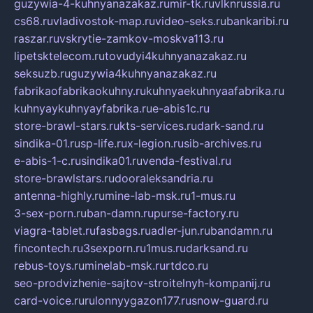
guzywia-4-kuhnyanazakaz.ru
mir-tk.ru
vlknrussia.ru
cs68.ru
vladivostok-map.ru
video-seks.ru
bankaribi.ru
raszar.ru
vskrytie-zamkov-moskva113.ru
lipetsktelecom.ru
tovudyi4kuhnyanazakaz.ru
seksuzb.ru
guzywia4kuhnyanazakaz.ru
fabrikaofabrikaokuhny.ru
kuhnyaekuhnyaafabrika.ru
kuhnyaykuhnyayfabrika.ru
e-abis1c.ru
store-brawl-stars.ru
kts-services.ru
dark-sand.ru
sindika-01.ru
sp-life.ru
x-legion.ru
sib-archives.ru
e-abis-1-c.ru
sindika01.ru
venda-festival.ru
store-brawlstars.ru
dooraleksandria.ru
antenna-highly.ru
mine-lab-msk.ru
1-mus.ru
3-sex-porn.ru
ban-damn.ru
purse-factory.ru
viagra-tablet.ru
fasbags.ru
adler-jun.ru
bandamn.ru
fincontech.ru
3sexporn.ru
1mus.ru
darksand.ru
rebus-toys.ru
minelab-msk.ru
rtdco.ru
seo-prodvizhenie-sajtov-stroitelnyh-kompanij.ru
card-voice.ru
rulonnyygazon177.ru
snow-guard.ru