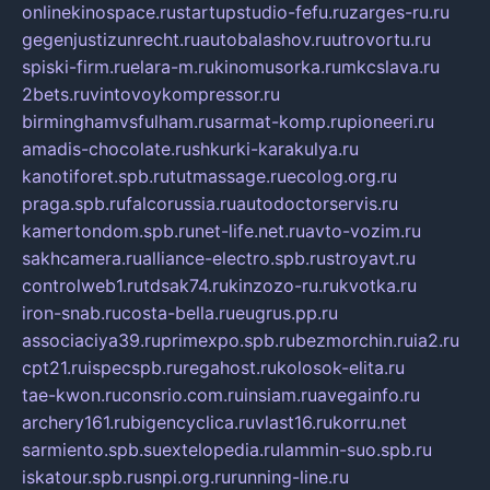
onlinekinospace.ru
startupstudio-fefu.ru
zarges-ru.ru
gegenjustizunrecht.ru
autobalashov.ru
utrovortu.ru
spiski-firm.ru
elara-m.ru
kinomusorka.ru
mkcslava.ru
2bets.ru
vintovoykompressor.ru
birminghamvsfulham.ru
sarmat-komp.ru
pioneeri.ru
amadis-chocolate.ru
shkurki-karakulya.ru
kanotiforet.spb.ru
tutmassage.ru
ecolog.org.ru
praga.spb.ru
falcorussia.ru
autodoctorservis.ru
kamertondom.spb.ru
net-life.net.ru
avto-vozim.ru
sakhcamera.ru
alliance-electro.spb.ru
stroyavt.ru
controlweb1.ru
tdsak74.ru
kinzozo-ru.ru
kvotka.ru
iron-snab.ru
costa-bella.ru
eugrus.pp.ru
associaciya39.ru
primexpo.spb.ru
bezmorchin.ru
ia2.ru
cpt21.ru
ispecspb.ru
regahost.ru
kolosok-elita.ru
tae-kwon.ru
consrio.com.ru
insiam.ru
avegainfo.ru
archery161.ru
bigencyclica.ru
vlast16.ru
korru.net
sarmiento.spb.su
extelopedia.ru
lammin-suo.spb.ru
iskatour.spb.ru
snpi.org.ru
running-line.ru