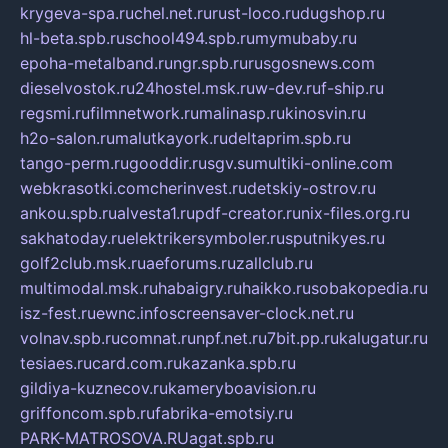
krygeva-spa.ru
chel.net.ru
rust-loco.ru
dugshop.ru
hl-beta.spb.ru
school494.spb.ru
mymubaby.ru
epoha-metalband.ru
ngr.spb.ru
rusgosnews.com
dieselvostok.ru
24hostel.msk.ru
w-dev.ru
f-ship.ru
regsmi.ru
filmnetwork.ru
malinasp.ru
kinosvin.ru
h2o-salon.ru
malutkayork.ru
deltaprim.spb.ru
tango-perm.ru
gooddir.ru
sgv.su
multiki-online.com
webkrasotki.com
cherinvest.ru
detskiy-ostrov.ru
ankou.spb.ru
alvesta1.ru
pdf-creator.ru
nix-files.org.ru
sakhatoday.ru
elektrikersymboler.ru
sputnikyes.ru
golf2club.msk.ru
aeforums.ru
zallclub.ru
multimodal.msk.ru
habaigry.ru
haikko.ru
sobakopedia.ru
isz-fest.ru
ewnc.info
screensaver-clock.net.ru
volnav.spb.ru
comnat.ru
npf.net.ru
7bit.pp.ru
kalugatur.ru
tesiaes.ru
card.com.ru
kazanka.spb.ru
gildiya-kuznecov.ru
kameryboavision.ru
griffoncom.spb.ru
fabrika-emotsiy.ru
PARK-MATROSOVA.RU
agat.spb.ru