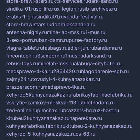
store-brawl-stars.ru
kts-services.ru
dark-sand.ru
sindika-01.ru
sp-life.ru
x-legion.ru
sib-archives.ru
e-abis-1-c.ru
sindika01.ru
venda-festival.ru
store-brawlstars.ru
dooraleksandria.ru
antenna-highly.ru
mine-lab-msk.ru
1-mus.ru
3-sex-porn.ru
ban-damn.ru
purse-factory.ru
viagra-tablet.ru
fasbags.ru
adler-jun.ru
bandamn.ru
fincontech.ru
3sexporn.ru
1mus.ru
darksand.ru
rebus-toys.ru
minelab-msk.ru
alabuga-cityhotel.ru
medsprawo-4-ka.ru
2864420.ru
blagodarenie-spb.ru
zajmy24.ru
tovudyi-4-kuhnyanazakaz.ru
brazzerscom.ru
medsprawo4ka.ru
xehyroo5kuhnyanazakaz.ru
fabrikayfabrikaefabrika.ru
vskrytie-zamkov-moskva-113.ru
biletnadom.ru
zed-online.ru
pimchax.ru
brazzers-hd.ru
z-host.ru
kitubeu2kuhnyanazakaz.ru
naperekate.ru
kuhnyaofabrikaufabrik.ru
kitubeu-2-kuhnyanazakaz.ru
xehyroo-5-kuhnyanazakaz.ru
cs-68.ru