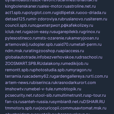
kingbolenskaner.ru
alex-motor.ru
astroline.net.ru
act1.spb.ru
polyglot.com.ru
gidlipetsk.ru
ooo-driada.ru
detsad125.ru
mir-zdoroviya.ru
bruslanovo.ru
siterem.ru
council.spb.ru
лодкипатриот.рф
kafekolizey.ru
iclub.net.ru
gazon-easy.ru
sugarepilekb.ru
grinox.ru
pylesostineco.ru
msts-ozarenie.ru
kameryjooan.ru
artemovskij.ru
dopler.spb.ru
aid70.ru
metall-perm.ru
ndm.msk.ru
ratingzooshop.ru
apiaccess.ru
globalautotrade.info
bezverhovskoe.ru
drsschool.ru
ZOOSMART.SPB.RU
dalakony.ru
medikijob.ru
remontt.spb.ru
photostudia.spb.ru
myragon.ru
terramia.ru
academy62.ru
gardengallereya.ru
rti.com.ru
artem-news.ru
biserinca.ru
krasnodarkurort.com
imshowtv.ru
mebel-v-tule.ru
mobtopik.ru
pcsecurity.net.ru
tool-sib.ru
multimetrunit.ru
sp-tour.ru
fan-cs.ru
santeh-russia.ru
symbian9.net.ru
DSHAIR.RU
tmmotors.spb.ru
xjocuricopii.com
musavtomat.msk.ru