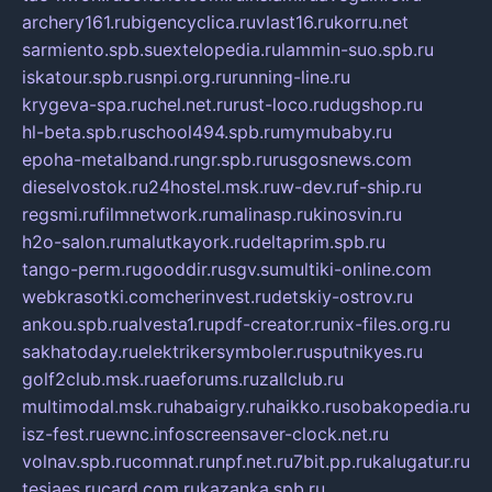
archery161.ru
bigencyclica.ru
vlast16.ru
korru.net
sarmiento.spb.su
extelopedia.ru
lammin-suo.spb.ru
iskatour.spb.ru
snpi.org.ru
running-line.ru
krygeva-spa.ru
chel.net.ru
rust-loco.ru
dugshop.ru
hl-beta.spb.ru
school494.spb.ru
mymubaby.ru
epoha-metalband.ru
ngr.spb.ru
rusgosnews.com
dieselvostok.ru
24hostel.msk.ru
w-dev.ru
f-ship.ru
regsmi.ru
filmnetwork.ru
malinasp.ru
kinosvin.ru
h2o-salon.ru
malutkayork.ru
deltaprim.spb.ru
tango-perm.ru
gooddir.ru
sgv.su
multiki-online.com
webkrasotki.com
cherinvest.ru
detskiy-ostrov.ru
ankou.spb.ru
alvesta1.ru
pdf-creator.ru
nix-files.org.ru
sakhatoday.ru
elektrikersymboler.ru
sputnikyes.ru
golf2club.msk.ru
aeforums.ru
zallclub.ru
multimodal.msk.ru
habaigry.ru
haikko.ru
sobakopedia.ru
isz-fest.ru
ewnc.info
screensaver-clock.net.ru
volnav.spb.ru
comnat.ru
npf.net.ru
7bit.pp.ru
kalugatur.ru
tesiaes.ru
card.com.ru
kazanka.spb.ru