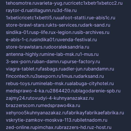
tehosmotre.ru
varieta-yug.ru
cricetc1xbetr1xbetcc2.ru
raytor-d.ru
atillagunn.ru
3d-file.ru
1xbeticricetc1xbetti5.ru
uafoot-statti.ru
e-abis1c.ru
store-brawl-stars.ru
kts-services.ru
dark-sand.ru
sindika-01.ru
sp-life.ru
x-legion.ru
sib-archives.ru
e-abis-1-c.ru
sindika01.ru
venda-festival.ru
store-brawlstars.ru
dooraleksandria.ru
antenna-highly.ru
mine-lab-msk.ru
1-mus.ru
3-sex-porn.ru
ban-damn.ru
purse-factory.ru
viagra-tablet.ru
fasbags.ru
adler-jun.ru
bandamn.ru
fincontech.ru
3sexporn.ru
1mus.ru
darksand.ru
rebus-toys.ru
minelab-msk.ru
alabuga-cityhotel.ru
medsprawo-4-ka.ru
2864420.ru
blagodarenie-spb.ru
zajmy24.ru
tovudyi-4-kuhnyanazakaz.ru
brazzerscom.ru
medsprawo4ka.ru
xehyroo5kuhnyanazakaz.ru
fabrikayfabrikaefabrika.ru
vskrytie-zamkov-moskva-113.ru
biletnadom.ru
zed-online.ru
pimchax.ru
brazzers-hd.ru
z-host.ru