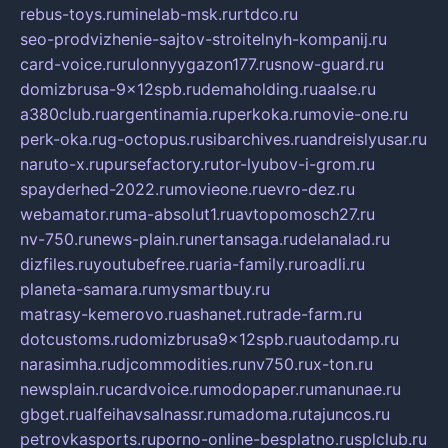
rebus-toys.ru
minelab-msk.ru
rtdco.ru
seo-prodvizhenie-sajtov-stroitelnyh-kompanij.ru
card-voice.ru
rulonnyygazon177.ru
snow-guard.ru
domizbrusa-9x12spb.ru
demaholding.ru
aalse.ru
a380club.ru
argentinamia.ru
perkoka.ru
movie-one.ru
perk-oka.ru
g-octopus.ru
sibarchives.ru
andreislyusar.ru
naruto-x.ru
pursefactory.ru
tor-lyubov-i-grom.ru
spayderhed-2022.ru
movieone.ru
evro-dez.ru
webamator.ru
ma-absolut1.ru
avtopomosch27.ru
nv-750.ru
news-plain.ru
nertansaga.ru
delanalad.ru
dizfiles.ru
youtubefree.ru
aria-family.ru
roadli.ru
planeta-samara.ru
mysmartbuy.ru
matrasy-kemerovo.ru
ashanet.ru
trade-farm.ru
dotcustoms.ru
domizbrusa9x12spb.ru
autodamp.ru
narasimha.ru
djcommodities.ru
nv750.ru
x-ton.ru
newsplain.ru
cardvoice.ru
modopaper.ru
manunae.ru
gbget.ru
alfeihavsalnassr.ru
madoma.ru
tajuncos.ru
petrovkasports.ru
porno-online-besplatno.ru
splclub.ru