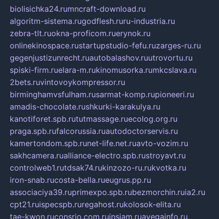
biolisichka24.ru
mncraft-download.ru
algoritm-sistema.ru
godflesh.ru
ru-industria.ru
zebra-tlt.ru
okna-proficom.ru
erynok.ru
onlinekinospace.ru
startupstudio-fefu.ru
zarges-ru.ru
gegenjustizunrecht.ru
autobalashov.ru
utrovortu.ru
spiski-firm.ru
elara-m.ru
kinomusorka.ru
mkcslava.ru
2bets.ru
vintovoykompressor.ru
birminghamvsfulham.ru
sarmat-komp.ru
pioneeri.ru
amadis-chocolate.ru
shkurki-karakulya.ru
kanotiforet.spb.ru
tutmassage.ru
ecolog.org.ru
praga.spb.ru
falcorussia.ru
autodoctorservis.ru
kamertondom.spb.ru
net-life.net.ru
avto-vozim.ru
sakhcamera.ru
alliance-electro.spb.ru
stroyavt.ru
controlweb1.ru
tdsak74.ru
kinzozo-ru.ru
kvotka.ru
iron-snab.ru
costa-bella.ru
eugrus.pp.ru
associaciya39.ru
primexpo.spb.ru
bezmorchin.ru
ia2.ru
cpt21.ru
ispecspb.ru
regahost.ru
kolosok-elita.ru
tae-kwon.ru
consrio.com.ru
insiam.ru
avegainfo.ru