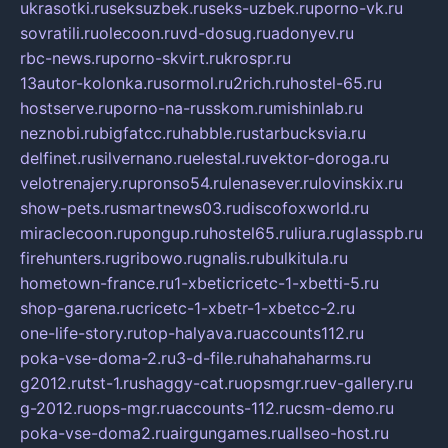
ukrasotki.ru
seksuzbek.ru
seks-uzbek.ru
porno-vk.ru
sovratili.ru
olecoon.ru
vd-dosug.ru
adonyev.ru
rbc-news.ru
porno-skvirt.ru
krospr.ru
13autor-kolonka.ru
sormol.ru
2rich.ru
hostel-65.ru
hostserve.ru
porno-na-russkom.ru
mishinlab.ru
neznobi.ru
bigfatcc.ru
habble.ru
starbucksvia.ru
delfinet.ru
silvernano.ru
elestal.ru
vektor-doroga.ru
velotrenajery.ru
pronso54.ru
lenasever.ru
lovinskix.ru
show-pets.ru
smartnews03.ru
discofoxworld.ru
miraclecoon.ru
pongup.ru
hostel65.ru
liura.ru
glasspb.ru
firehunters.ru
gribowo.ru
gnalis.ru
bulkitula.ru
hometown-france.ru
1-xbeticricetc-1-xbetti-5.ru
shop-garena.ru
cricetc-1-xbetr-1-xbetcc-2.ru
one-life-story.ru
top-halyava.ru
accounts112.ru
poka-vse-doma-2.ru
3-d-file.ru
hahahaharms.ru
g2012.ru
tst-1.ru
shaggy-cat.ru
opsmgr.ru
ev-gallery.ru
g-2012.ru
ops-mgr.ru
accounts-112.ru
csm-demo.ru
poka-vse-doma2.ru
airgungames.ru
allseo-host.ru