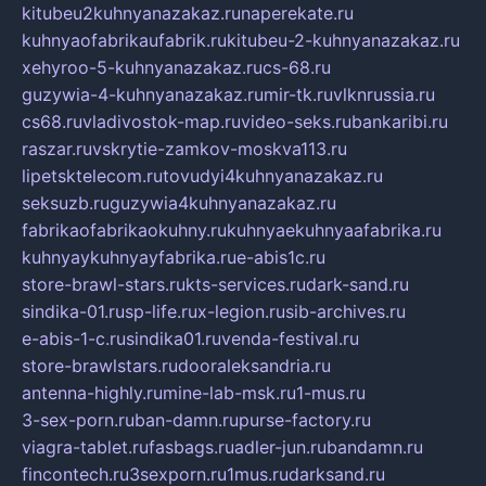
kitubeu2kuhnyanazakaz.ru
naperekate.ru
kuhnyaofabrikaufabrik.ru
kitubeu-2-kuhnyanazakaz.ru
xehyroo-5-kuhnyanazakaz.ru
cs-68.ru
guzywia-4-kuhnyanazakaz.ru
mir-tk.ru
vlknrussia.ru
cs68.ru
vladivostok-map.ru
video-seks.ru
bankaribi.ru
raszar.ru
vskrytie-zamkov-moskva113.ru
lipetsktelecom.ru
tovudyi4kuhnyanazakaz.ru
seksuzb.ru
guzywia4kuhnyanazakaz.ru
fabrikaofabrikaokuhny.ru
kuhnyaekuhnyaafabrika.ru
kuhnyaykuhnyayfabrika.ru
e-abis1c.ru
store-brawl-stars.ru
kts-services.ru
dark-sand.ru
sindika-01.ru
sp-life.ru
x-legion.ru
sib-archives.ru
e-abis-1-c.ru
sindika01.ru
venda-festival.ru
store-brawlstars.ru
dooraleksandria.ru
antenna-highly.ru
mine-lab-msk.ru
1-mus.ru
3-sex-porn.ru
ban-damn.ru
purse-factory.ru
viagra-tablet.ru
fasbags.ru
adler-jun.ru
bandamn.ru
fincontech.ru
3sexporn.ru
1mus.ru
darksand.ru