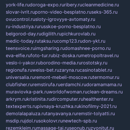
york-life.ru
doroga-expo.ru
ribery.ru
cleanmedicine.ru
slovar-ivrit.ru
porno-video-besplatno.ru
seks-365.ru
ovucontrol.ru
sloty-igrovyye-avtomaty.ru
ru-industriya.ru
russkoe-porno-besplatno.ru
belgorod-day.ru
digilith.ru
pichkurovlab.ru
medic-today.ru
taksu.ru
comp123.ru
don-ykt.ru
teensvoice.ru
imgsharing.ru
domashnee-porno.ru
eva-elfie.ru
foto-tur.ru
biz-doska.ru
metropoltravel.ru
veslo-i-yakor.ru
borodino-media.ru
rostotsky.ru
regionufa.ru
weiss-bet.ru
zaryna.ru
casinotablet.ru
universalia.ru
remont-mebeli-moscow.ru
termomur.ru
clubfisher.ru
remstirufa.ru
erdamchi.ru
doramamama.ru
muraviovka-park.ru
worldofwoman.ru
clean-dreams.ru
arkrym.ru
kristinita.ru
dircomputer.ru
healthenter.ru
textexperts.ru
pivnaya-kruzhka.ru
kinofilmy-2021.ru
demolalapaluza.ru
tanyavanya.ru
remstir-tolyatti.ru
msdip.ru
jdol.ru
sokolovr.ru
newtech-spb.ru
rezemkleim.ru
massage-tai.ru
seonub.ru
zvonitut.ru