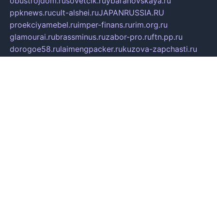
obustrojdom.ru
sovetcik.ru
ybaranovskaya.ru
ppknews.ru
cult-alshei.ru
JAPANRUSSIA.RU
proekciyamebel.ru
imper-finans.ru
rim.org.ru
glamourai.ru
brassminus.ru
zabor-pro.ru
ftn.pp.ru
dorogoe58.ru
laimengpacker.ru
kuzova-zapchasti.ru
sageerp.ru
taxodrom.ru
dsrazvitie.ru
hardcity.net.ru
ratinghomegames.ru
topservice25.ru
gubernyan.ru
gtglasslined.ru
ii4.ru
tssport.spb.ru
andorra24.com
blackwallstreet.ru
oboimos.ru
optim-doors.com.ru
ikuch.ru
nycr.org.ru
npa21.ru
vremya-ch.spb.ru
desert000.ru
ivtorgi.ru
ifiori.ru
catalog-statei.ru
dcv.org.ru
spetsmaster174.ru
ipkameryhiseeu.ru
dum26.ru
ruspol.spb.ru
fr-opendp.ru
kam-solnyshko.ru
cheyenne-arapaho.ru
sevzapmetal.spb.ru
ted-lapidus.spb.ru
parasite-eliminator.ru
sigma-complete.ru
modernworld.ru
dama-moda.ru
eholot-group.ru
sk-nvkz.ru
DRONGOLD.RU
democratia2.ru
i-farmer.ru
mass-sport.org