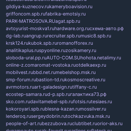
gildiya-kuznecov.ru
kameryboavision.ru
griffoncom.spb.ru
fabrika-emotsiy.ru
PARK-MATROSOVA.RU
agat.spb.ru
avtoyurist-moskva1.ru
hardware.org.ru
схема-авто.рф
dg-lab.ru
angrup.ru
recruiter.spb.ru
music8.spb.ru
krsk124.ru
kubok.spb.ru
romanofforex.ru
analitikaplus.ru
spyonline.ru
zosikamery.ru
sloboda-ural.pp.ru
AUTO-COM.SU
hohota.net
alimy.ru
online-z.com
aromat-vostoka.ru
otdelkaexp.ru
mobilvest.ru
bbd.net.ru
mebelshop.msk.ru
smp-forum.ru
bastion-td.ru
kosmoscreative.ru
avrmotors.ru
art-galadesign.ru
tiffany-c.ru
ecostep-samara.ru
d-p.spb.ru
галактика73.рф
sko.com.ru
davitamebel-spb.ru
fotsis.ru
tesiaes.ru
kokoroyari.spb.ru
blesna-kazan.ru
mossilver.ru
lenderoq.ru
sergeydobrin.ru
tochkazvuka.msk.ru
people-of-art.ru
bezzubova.ru
clubtibet.ru
orior-aks.ru
dynamoauto.ru
szk-favorit.ru
carlines.ru
flatnsk.ru