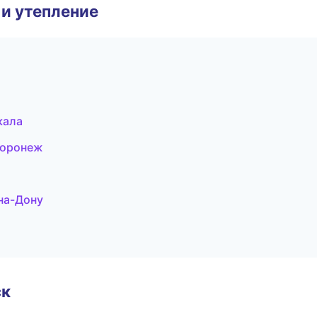
и утепление
кала
Воронеж
на-Дону
ск