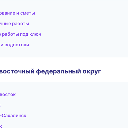
ование и сметы
очные работы
 работы под ключ
 и водостоки
евосточный федеральный округ
восток
к
о-Сахалинск
к