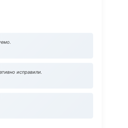
уемо.
ативно исправили.