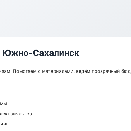
в Южно-Сахалинск
кизам. Помогаем с материалами, ведём прозрачный бюд
емы
электричество
динг