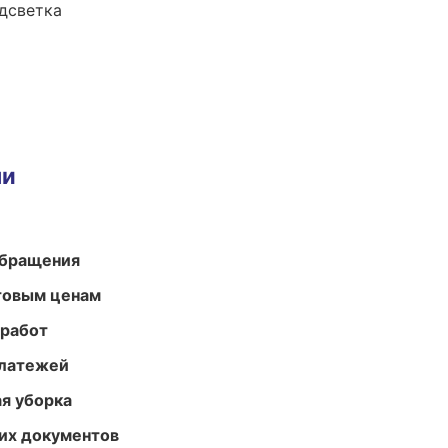
одсветка
ми
обращения
птовым ценам
 работ
платежей
ая уборка
их документов