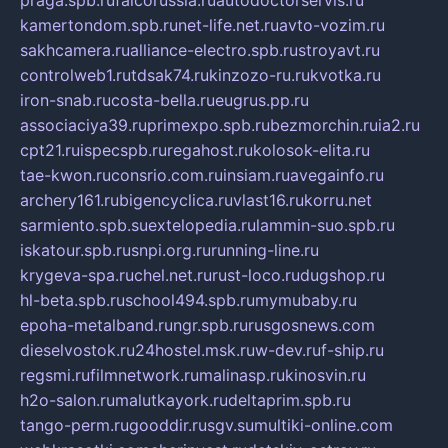
kamertondom.spb.ru
net-life.net.ru
avto-vozim.ru
sakhcamera.ru
alliance-electro.spb.ru
stroyavt.ru
controlweb1.ru
tdsak74.ru
kinzozo-ru.ru
kvotka.ru
iron-snab.ru
costa-bella.ru
eugrus.pp.ru
associaciya39.ru
primexpo.spb.ru
bezmorchin.ru
ia2.ru
cpt21.ru
ispecspb.ru
regahost.ru
kolosok-elita.ru
tae-kwon.ru
consrio.com.ru
insiam.ru
avegainfo.ru
archery161.ru
bigencyclica.ru
vlast16.ru
korru.net
sarmiento.spb.su
extelopedia.ru
lammin-suo.spb.ru
iskatour.spb.ru
snpi.org.ru
running-line.ru
krygeva-spa.ru
chel.net.ru
rust-loco.ru
dugshop.ru
hl-beta.spb.ru
school494.spb.ru
mymubaby.ru
epoha-metalband.ru
ngr.spb.ru
rusgosnews.com
dieselvostok.ru
24hostel.msk.ru
w-dev.ru
f-ship.ru
regsmi.ru
filmnetwork.ru
malinasp.ru
kinosvin.ru
h2o-salon.ru
malutkayork.ru
deltaprim.spb.ru
tango-perm.ru
gooddir.ru
sgv.su
multiki-online.com