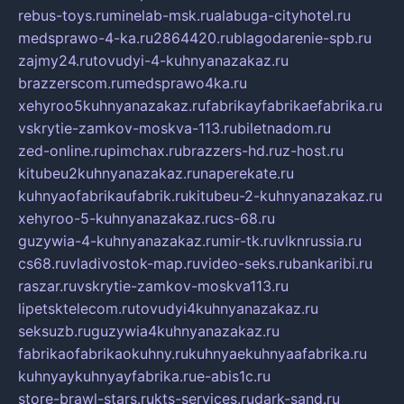
rebus-toys.ru
minelab-msk.ru
alabuga-cityhotel.ru
medsprawo-4-ka.ru
2864420.ru
blagodarenie-spb.ru
zajmy24.ru
tovudyi-4-kuhnyanazakaz.ru
brazzerscom.ru
medsprawo4ka.ru
xehyroo5kuhnyanazakaz.ru
fabrikayfabrikaefabrika.ru
vskrytie-zamkov-moskva-113.ru
biletnadom.ru
zed-online.ru
pimchax.ru
brazzers-hd.ru
z-host.ru
kitubeu2kuhnyanazakaz.ru
naperekate.ru
kuhnyaofabrikaufabrik.ru
kitubeu-2-kuhnyanazakaz.ru
xehyroo-5-kuhnyanazakaz.ru
cs-68.ru
guzywia-4-kuhnyanazakaz.ru
mir-tk.ru
vlknrussia.ru
cs68.ru
vladivostok-map.ru
video-seks.ru
bankaribi.ru
raszar.ru
vskrytie-zamkov-moskva113.ru
lipetsktelecom.ru
tovudyi4kuhnyanazakaz.ru
seksuzb.ru
guzywia4kuhnyanazakaz.ru
fabrikaofabrikaokuhny.ru
kuhnyaekuhnyaafabrika.ru
kuhnyaykuhnyayfabrika.ru
e-abis1c.ru
store-brawl-stars.ru
kts-services.ru
dark-sand.ru