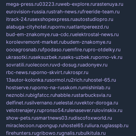
mega-press.ru
03223.ru
web-explore.ru
rastenuya.ru
eurovision-russia.ru
strah-news.ru
freeride-team.ru
itrack-24.ru
sexshopexpress.ru
autostudiopro.ru
alabuga-cityhotel.ru
pornv.ru
atlantpereezd.ru
bud-em-znakomye.ru
a-cdc.ru
elektrostal-news.ru
korolevremont-market.ru
budem-znakomye.ru
oooagrosnab.ru
fpodaso.ru
emfire.ru
pro-otdelky.ru
ukrasotki.ru
seksuzbek.ru
seks-uzbek.ru
porno-vk.ru
sovratili.ru
olecoon.ru
vd-dosug.ru
adonyev.ru
rbc-news.ru
porno-skvirt.ru
krospr.ru
13autor-kolonka.ru
sormol.ru
2rich.ru
hostel-65.ru
hostserve.ru
porno-na-russkom.ru
mishinlab.ru
neznobi.ru
bigfatcc.ru
habble.ru
starbucksvia.ru
delfinet.ru
silvernano.ru
elestal.ru
vektor-doroga.ru
velotrenajery.ru
pronso54.ru
lenasever.ru
lovinskix.ru
show-pets.ru
smartnews03.ru
discofoxworld.ru
miraclecoon.ru
pongup.ru
hostel65.ru
liura.ru
glasspb.ru
firehunters.ru
gribowo.ru
gnalis.ru
bulkitula.ru