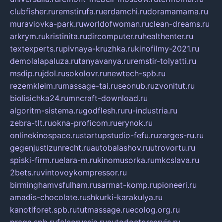
clubfisher.ru
remstirufa.ru
erdamchi.ru
doramamama.ru
muraviovka-park.ru
worldofwoman.ru
clean-dreams.ru
arkrym.ru
kristinita.ru
dircomputer.ru
healthenter.ru
textexperts.ru
pivnaya-kruzhka.ru
kinofilmy-2021.ru
demolalapaluza.ru
tanyavanya.ru
remstir-tolyatti.ru
msdip.ru
jdol.ru
sokolovr.ru
newtech-spb.ru
rezemkleim.ru
massage-tai.ru
seonub.ru
zvonitut.ru
biolisichka24.ru
mncraft-download.ru
algoritm-sistema.ru
godflesh.ru
ru-industria.ru
zebra-tlt.ru
okna-proficom.ru
erynok.ru
onlinekinospace.ru
startupstudio-fefu.ru
zarges-ru.ru
gegenjustizunrecht.ru
autobalashov.ru
utrovortu.ru
spiski-firm.ru
elara-m.ru
kinomusorka.ru
mkcslava.ru
2bets.ru
vintovoykompressor.ru
birminghamvsfulham.ru
sarmat-komp.ru
pioneeri.ru
amadis-chocolate.ru
shkurki-karakulya.ru
kanotiforet.spb.ru
tutmassage.ru
ecolog.org.ru
praga.spb.ru
falcorussia.ru
autodoctorservis.ru