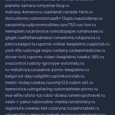
planeta-samara.ru
mysmartbuy.ru
matrasy-kemerovo.ru
ashanet.ru
trade-farm.ru
dotcustoms.ru
domizbrusa9x12spb.ru
autodamp.ru
narasimha.ru
djcommodities.ru
nv750.ru
x-ton.ru
newsplain.ru
cardvoice.ru
modopaper.ru
manunae.ru
gbget.ru
alfeihavsalnassr.ru
madoma.ru
tajuncos.ru
petrovkasports.ru
porno-online-besplatno.ru
splclub.ru
york-life.ru
doroga-expo.ru
ribery.ru
cleanmedicine.ru
slovar-ivrit.ru
porno-video-besplatno.ru
seks-365.ru
ovucontrol.ru
sloty-igrovyye-avtomaty.ru
ru-industriya.ru
russkoe-porno-besplatno.ru
belgorod-day.ru
digilith.ru
pichkurovlab.ru
medic-today.ru
taksu.ru
comp123.ru
don-ykt.ru
teensvoice.ru
imgsharing.ru
domashnee-porno.ru
eva-elfie.ru
foto-tur.ru
biz-doska.ru
metropoltravel.ru
veslo-i-yakor.ru
borodino-media.ru
rostotsky.ru
regionufa.ru
weiss-bet.ru
zaryna.ru
casinotablet.ru
universalia.ru
remont-mebeli-moscow.ru
termomur.ru