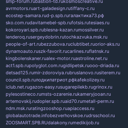
smp-forum.ru
bastion-td.ru
kosmoscreative.ru
avrmotors.ru
art-galadesign.ru
tiffany-c.ru
ecostep-samara.ru
d-p.spb.ru
галактика73.рф
sko.com.ru
davitamebel-spb.ru
fotsis.ru
tesiaes.ru
kokoroyari.spb.ru
blesna-kazan.ru
mossilver.ru
lenderoq.ru
sergeydobrin.ru
tochkazvuka.msk.ru
people-of-art.ru
bezzubova.ru
clubtibet.ru
orior-aks.ru
dynamoauto.ru
szk-favorit.ru
carlines.ru
flatnsk.ru
kingbolenskaner.ru
alex-motor.ru
astroline.net.ru
act1.spb.ru
polyglot.com.ru
gidlipetsk.ru
ooo-driada.ru
detsad125.ru
mir-zdoroviya.ru
bruslanovo.ru
siterem.ru
council.spb.ru
лодкипатриот.рф
kafekolizey.ru
iclub.net.ru
gazon-easy.ru
sugarepilekb.ru
grinox.ru
pylesostineco.ru
msts-ozarenie.ru
kameryjooan.ru
artemovskij.ru
dopler.spb.ru
aid70.ru
metall-perm.ru
ndm.msk.ru
ratingzooshop.ru
apiaccess.ru
globalautotrade.info
bezverhovskoe.ru
drsschool.ru
ZOOSMART.SPB.RU
dalakony.ru
medikijob.ru