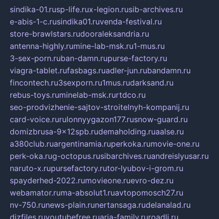
sindika-01.ru
sp-life.ru
x-legion.ru
sib-archives.ru
e-abis-1-c.ru
sindika01.ru
venda-festival.ru
store-brawlstars.ru
dooraleksandria.ru
antenna-highly.ru
mine-lab-msk.ru
1-mus.ru
3-sex-porn.ru
ban-damn.ru
purse-factory.ru
viagra-tablet.ru
fasbags.ru
adler-jun.ru
bandamn.ru
fincontech.ru
3sexporn.ru
1mus.ru
darksand.ru
rebus-toys.ru
minelab-msk.ru
rtdco.ru
seo-prodvizhenie-sajtov-stroitelnyh-kompanij.ru
card-voice.ru
rulonnyygazon177.ru
snow-guard.ru
domizbrusa-9x12spb.ru
demaholding.ru
aalse.ru
a380club.ru
argentinamia.ru
perkoka.ru
movie-one.ru
perk-oka.ru
g-octopus.ru
sibarchives.ru
andreislyusar.ru
naruto-x.ru
pursefactory.ru
tor-lyubov-i-grom.ru
spayderhed-2022.ru
movieone.ru
evro-dez.ru
webamator.ru
ma-absolut1.ru
avtopomosch27.ru
nv-750.ru
news-plain.ru
nertansaga.ru
delanalad.ru
dizfiles.ru
youtubefree.ru
aria-family.ru
roadli.ru