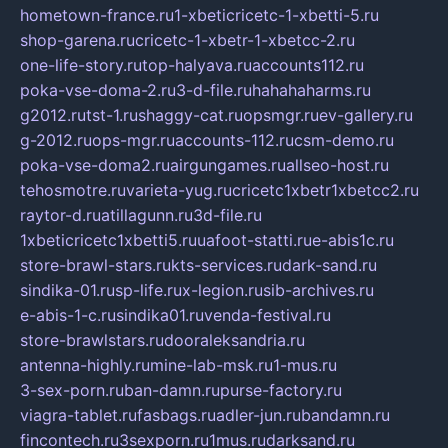
hometown-france.ru
1-xbeticricetc-1-xbetti-5.ru
shop-garena.ru
cricetc-1-xbetr-1-xbetcc-2.ru
one-life-story.ru
top-halyava.ru
accounts112.ru
poka-vse-doma-2.ru
3-d-file.ru
hahahaharms.ru
g2012.ru
tst-1.ru
shaggy-cat.ru
opsmgr.ru
ev-gallery.ru
g-2012.ru
ops-mgr.ru
accounts-112.ru
csm-demo.ru
poka-vse-doma2.ru
airgungames.ru
allseo-host.ru
tehosmotre.ru
varieta-yug.ru
cricetc1xbetr1xbetcc2.ru
raytor-d.ru
atillagunn.ru
3d-file.ru
1xbeticricetc1xbetti5.ru
uafoot-statti.ru
e-abis1c.ru
store-brawl-stars.ru
kts-services.ru
dark-sand.ru
sindika-01.ru
sp-life.ru
x-legion.ru
sib-archives.ru
e-abis-1-c.ru
sindika01.ru
venda-festival.ru
store-brawlstars.ru
dooraleksandria.ru
antenna-highly.ru
mine-lab-msk.ru
1-mus.ru
3-sex-porn.ru
ban-damn.ru
purse-factory.ru
viagra-tablet.ru
fasbags.ru
adler-jun.ru
bandamn.ru
fincontech.ru
3sexporn.ru
1mus.ru
darksand.ru