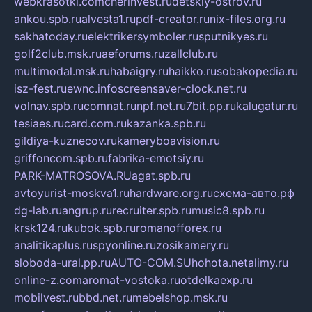
webkrasotki.com
cherinvest.ru
detskiy-ostrov.ru
ankou.spb.ru
alvesta1.ru
pdf-creator.ru
nix-files.org.ru
sakhatoday.ru
elektrikersymboler.ru
sputnikyes.ru
golf2club.msk.ru
aeforums.ru
zallclub.ru
multimodal.msk.ru
habaigry.ru
haikko.ru
sobakopedia.ru
isz-fest.ru
ewnc.info
screensaver-clock.net.ru
volnav.spb.ru
comnat.ru
npf.net.ru
7bit.pp.ru
kalugatur.ru
tesiaes.ru
card.com.ru
kazanka.spb.ru
gildiya-kuznecov.ru
kameryboavision.ru
griffoncom.spb.ru
fabrika-emotsiy.ru
PARK-MATROSOVA.RU
agat.spb.ru
avtoyurist-moskva1.ru
hardware.org.ru
схема-авто.рф
dg-lab.ru
angrup.ru
recruiter.spb.ru
music8.spb.ru
krsk124.ru
kubok.spb.ru
romanofforex.ru
analitikaplus.ru
spyonline.ru
zosikamery.ru
sloboda-ural.pp.ru
AUTO-COM.SU
hohota.net
alimy.ru
online-z.com
aromat-vostoka.ru
otdelkaexp.ru
mobilvest.ru
bbd.net.ru
mebelshop.msk.ru