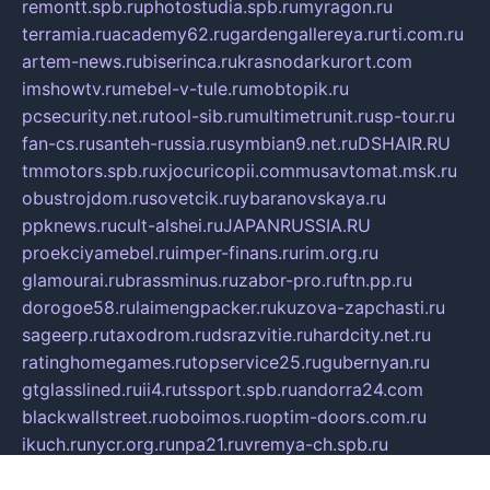
remontt.spb.ru
photostudia.spb.ru
myragon.ru
terramia.ru
academy62.ru
gardengallereya.ru
rti.com.ru
artem-news.ru
biserinca.ru
krasnodarkurort.com
imshowtv.ru
mebel-v-tule.ru
mobtopik.ru
pcsecurity.net.ru
tool-sib.ru
multimetrunit.ru
sp-tour.ru
fan-cs.ru
santeh-russia.ru
symbian9.net.ru
DSHAIR.RU
tmmotors.spb.ru
xjocuricopii.com
musavtomat.msk.ru
obustrojdom.ru
sovetcik.ru
ybaranovskaya.ru
ppknews.ru
cult-alshei.ru
JAPANRUSSIA.RU
proekciyamebel.ru
imper-finans.ru
rim.org.ru
glamourai.ru
brassminus.ru
zabor-pro.ru
ftn.pp.ru
dorogoe58.ru
laimengpacker.ru
kuzova-zapchasti.ru
sageerp.ru
taxodrom.ru
dsrazvitie.ru
hardcity.net.ru
ratinghomegames.ru
topservice25.ru
gubernyan.ru
gtglasslined.ru
ii4.ru
tssport.spb.ru
andorra24.com
blackwallstreet.ru
oboimos.ru
optim-doors.com.ru
ikuch.ru
nycr.org.ru
npa21.ru
vremya-ch.spb.ru
desert000.ru
ivtorgi.ru
ifiori.ru
catalog-statei.ru