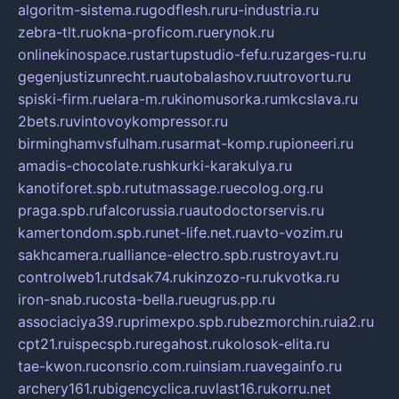
algoritm-sistema.ru
godflesh.ru
ru-industria.ru
zebra-tlt.ru
okna-proficom.ru
erynok.ru
onlinekinospace.ru
startupstudio-fefu.ru
zarges-ru.ru
gegenjustizunrecht.ru
autobalashov.ru
utrovortu.ru
spiski-firm.ru
elara-m.ru
kinomusorka.ru
mkcslava.ru
2bets.ru
vintovoykompressor.ru
birminghamvsfulham.ru
sarmat-komp.ru
pioneeri.ru
amadis-chocolate.ru
shkurki-karakulya.ru
kanotiforet.spb.ru
tutmassage.ru
ecolog.org.ru
praga.spb.ru
falcorussia.ru
autodoctorservis.ru
kamertondom.spb.ru
net-life.net.ru
avto-vozim.ru
sakhcamera.ru
alliance-electro.spb.ru
stroyavt.ru
controlweb1.ru
tdsak74.ru
kinzozo-ru.ru
kvotka.ru
iron-snab.ru
costa-bella.ru
eugrus.pp.ru
associaciya39.ru
primexpo.spb.ru
bezmorchin.ru
ia2.ru
cpt21.ru
ispecspb.ru
regahost.ru
kolosok-elita.ru
tae-kwon.ru
consrio.com.ru
insiam.ru
avegainfo.ru
archery161.ru
bigencyclica.ru
vlast16.ru
korru.net