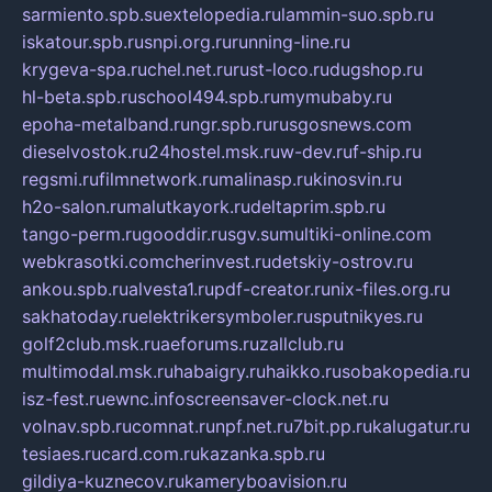
sarmiento.spb.su
extelopedia.ru
lammin-suo.spb.ru
iskatour.spb.ru
snpi.org.ru
running-line.ru
krygeva-spa.ru
chel.net.ru
rust-loco.ru
dugshop.ru
hl-beta.spb.ru
school494.spb.ru
mymubaby.ru
epoha-metalband.ru
ngr.spb.ru
rusgosnews.com
dieselvostok.ru
24hostel.msk.ru
w-dev.ru
f-ship.ru
regsmi.ru
filmnetwork.ru
malinasp.ru
kinosvin.ru
h2o-salon.ru
malutkayork.ru
deltaprim.spb.ru
tango-perm.ru
gooddir.ru
sgv.su
multiki-online.com
webkrasotki.com
cherinvest.ru
detskiy-ostrov.ru
ankou.spb.ru
alvesta1.ru
pdf-creator.ru
nix-files.org.ru
sakhatoday.ru
elektrikersymboler.ru
sputnikyes.ru
golf2club.msk.ru
aeforums.ru
zallclub.ru
multimodal.msk.ru
habaigry.ru
haikko.ru
sobakopedia.ru
isz-fest.ru
ewnc.info
screensaver-clock.net.ru
volnav.spb.ru
comnat.ru
npf.net.ru
7bit.pp.ru
kalugatur.ru
tesiaes.ru
card.com.ru
kazanka.spb.ru
gildiya-kuznecov.ru
kameryboavision.ru