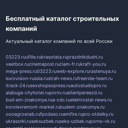
Бесплатный каталог строительных
компаний
Актуальный каталог компаний по всей России
03223.ru
ufille.ru
krasotata.ru
prazdnikdushi.ru
veetbox.ru
cinemapost.ru
ciam-fr.ru
kraft-you.ru
mega-press.ru
03223.ru
web-explore.ru
rastenuya.ru
eurovision-russia.ru
strah-news.ru
freeride-team.ru
itrack-24.ru
sexshopexpress.ru
autostudiopro.ru
alabuga-cityhotel.ru
pornv.ru
atlantpereezd.ru
bud-em-znakomye.ru
a-cdc.ru
elektrostal-news.ru
korolevremont-market.ru
budem-znakomye.ru
oooagrosnab.ru
fpodaso.ru
emfire.ru
pro-otdelky.ru
ukrasotki.ru
seksuzbek.ru
seks-uzbek.ru
porno-vk.ru