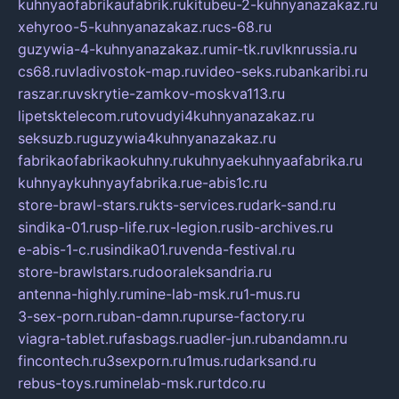
kuhnyaofabrikaufabrik.ru
kitubeu-2-kuhnyanazakaz.ru
xehyroo-5-kuhnyanazakaz.ru
cs-68.ru
guzywia-4-kuhnyanazakaz.ru
mir-tk.ru
vlknrussia.ru
cs68.ru
vladivostok-map.ru
video-seks.ru
bankaribi.ru
raszar.ru
vskrytie-zamkov-moskva113.ru
lipetsktelecom.ru
tovudyi4kuhnyanazakaz.ru
seksuzb.ru
guzywia4kuhnyanazakaz.ru
fabrikaofabrikaokuhny.ru
kuhnyaekuhnyaafabrika.ru
kuhnyaykuhnyayfabrika.ru
e-abis1c.ru
store-brawl-stars.ru
kts-services.ru
dark-sand.ru
sindika-01.ru
sp-life.ru
x-legion.ru
sib-archives.ru
e-abis-1-c.ru
sindika01.ru
venda-festival.ru
store-brawlstars.ru
dooraleksandria.ru
antenna-highly.ru
mine-lab-msk.ru
1-mus.ru
3-sex-porn.ru
ban-damn.ru
purse-factory.ru
viagra-tablet.ru
fasbags.ru
adler-jun.ru
bandamn.ru
fincontech.ru
3sexporn.ru
1mus.ru
darksand.ru
rebus-toys.ru
minelab-msk.ru
rtdco.ru