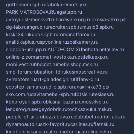
griffoncom.spb.ru
fabrika-emotsiy.ru
PARK-MATROSOVA.RU
agat.spb.ru
avtoyurist-moskva1.ru
hardware.org.ru
схема-авто.рф
dg-lab.ru
angrup.ru
recruiter.spb.ru
music8.spb.ru
krsk124.ru
kubok.spb.ru
romanofforex.ru
analitikaplus.ru
spyonline.ru
zosikamery.ru
sloboda-ural.pp.ru
AUTO-COM.SU
hohota.net
alimy.ru
online-z.com
aromat-vostoka.ru
otdelkaexp.ru
mobilvest.ru
bbd.net.ru
mebelshop.msk.ru
smp-forum.ru
bastion-td.ru
kosmoscreative.ru
avrmotors.ru
art-galadesign.ru
tiffany-c.ru
ecostep-samara.ru
d-p.spb.ru
галактика73.рф
sko.com.ru
davitamebel-spb.ru
fotsis.ru
tesiaes.ru
kokoroyari.spb.ru
blesna-kazan.ru
mossilver.ru
lenderoq.ru
sergeydobrin.ru
tochkazvuka.msk.ru
people-of-art.ru
bezzubova.ru
clubtibet.ru
orior-aks.ru
dynamoauto.ru
szk-favorit.ru
carlines.ru
flatnsk.ru
kingbolenskaner.ru
alex-motor.ru
astroline.net.ru