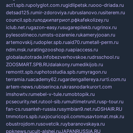
act1.spb.ru
polyglot.com.ru
gidlipetsk.ru
ooo-driada.ru
detsad125.ru
mir-zdoroviya.ru
bruslanovo.ru
siterem.ru
council.spb.ru
лодкипатриот.рф
kafekolizey.ru
iclub.net.ru
gazon-easy.ru
sugarepilekb.ru
grinox.ru
pylesostineco.ru
msts-ozarenie.ru
kameryjooan.ru
artemovskij.ru
dopler.spb.ru
aid70.ru
metall-perm.ru
ndm.msk.ru
ratingzooshop.ru
apiaccess.ru
globalautotrade.info
bezverhovskoe.ru
drsschool.ru
ZOOSMART.SPB.RU
dalakony.ru
medikijob.ru
remontt.spb.ru
photostudia.spb.ru
myragon.ru
terramia.ru
academy62.ru
gardengallereya.ru
rti.com.ru
artem-news.ru
biserinca.ru
krasnodarkurort.com
imshowtv.ru
mebel-v-tule.ru
mobtopik.ru
pcsecurity.net.ru
tool-sib.ru
multimetrunit.ru
sp-tour.ru
fan-cs.ru
santeh-russia.ru
symbian9.net.ru
DSHAIR.RU
tmmotors.spb.ru
xjocuricopii.com
musavtomat.msk.ru
obustrojdom.ru
sovetcik.ru
ybaranovskaya.ru
ppknews.ru
cult-alshei.ru
JAPANRUSSIA.RU