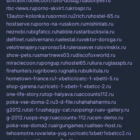
sovratili.ru
olecoon.ru
vd-dosug.ru
adonyev.ru
rbc-news.ru
porno-skvirt.ru
krospr.ru
13autor-kolonka.ru
sormol.ru
2rich.ru
hostel-65.ru
hostserve.ru
porno-na-russkom.ru
mishinlab.ru
neznobi.ru
bigfatcc.ru
habble.ru
starbucksvia.ru
delfinet.ru
silvernano.ru
elestal.ru
vektor-doroga.ru
velotrenajery.ru
pronso54.ru
lenasever.ru
lovinskix.ru
show-pets.ru
smartnews03.ru
discofoxworld.ru
miraclecoon.ru
pongup.ru
hostel65.ru
liura.ru
glasspb.ru
firehunters.ru
gribowo.ru
gnalis.ru
bulkitula.ru
hometown-france.ru
1-xbeticricetc-1-xbetti-5.ru
shop-garena.ru
cricetc-1-xbetr-1-xbetcc-2.ru
one-life-story.ru
top-halyava.ru
accounts112.ru
poka-vse-doma-2.ru
3-d-file.ru
hahahaharms.ru
g2012.ru
tst-1.ru
shaggy-cat.ru
opsmgr.ru
ev-gallery.ru
g-2012.ru
ops-mgr.ru
accounts-112.ru
csm-demo.ru
poka-vse-doma2.ru
airgungames.ru
allseo-host.ru
tehosmotre.ru
varieta-yug.ru
cricetc1xbetr1xbetcc2.ru