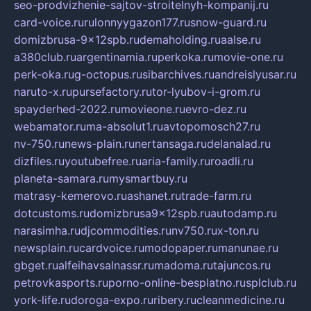
seo-prodvizhenie-sajtov-stroitelnyh-kompanij.ru
card-voice.ru
rulonnyygazon177.ru
snow-guard.ru
domizbrusa-9x12spb.ru
demaholding.ru
aalse.ru
a380club.ru
argentinamia.ru
perkoka.ru
movie-one.ru
perk-oka.ru
g-octopus.ru
sibarchives.ru
andreislyusar.ru
naruto-x.ru
pursefactory.ru
tor-lyubov-i-grom.ru
spayderhed-2022.ru
movieone.ru
evro-dez.ru
webamator.ru
ma-absolut1.ru
avtopomosch27.ru
nv-750.ru
news-plain.ru
nertansaga.ru
delanalad.ru
dizfiles.ru
youtubefree.ru
aria-family.ru
roadli.ru
planeta-samara.ru
mysmartbuy.ru
matrasy-kemerovo.ru
ashanet.ru
trade-farm.ru
dotcustoms.ru
domizbrusa9x12spb.ru
autodamp.ru
narasimha.ru
djcommodities.ru
nv750.ru
x-ton.ru
newsplain.ru
cardvoice.ru
modopaper.ru
manunae.ru
gbget.ru
alfeihavsalnassr.ru
madoma.ru
tajuncos.ru
petrovkasports.ru
porno-online-besplatno.ru
splclub.ru
york-life.ru
doroga-expo.ru
ribery.ru
cleanmedicine.ru