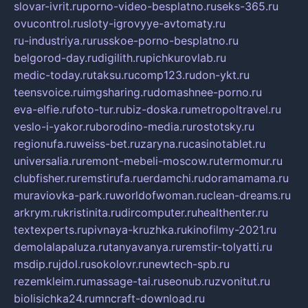
slovar-ivrit.ru
porno-video-besplatno.ru
seks-365.ru
ovucontrol.ru
sloty-igrovyye-avtomaty.ru
ru-industriya.ru
russkoe-porno-besplatno.ru
belgorod-day.ru
digilith.ru
pichkurovlab.ru
medic-today.ru
taksu.ru
comp123.ru
don-ykt.ru
teensvoice.ru
imgsharing.ru
domashnee-porno.ru
eva-elfie.ru
foto-tur.ru
biz-doska.ru
metropoltravel.ru
veslo-i-yakor.ru
borodino-media.ru
rostotsky.ru
regionufa.ru
weiss-bet.ru
zaryna.ru
casinotablet.ru
universalia.ru
remont-mebeli-moscow.ru
termomur.ru
clubfisher.ru
remstirufa.ru
erdamchi.ru
doramamama.ru
muraviovka-park.ru
worldofwoman.ru
clean-dreams.ru
arkrym.ru
kristinita.ru
dircomputer.ru
healthenter.ru
textexperts.ru
pivnaya-kruzhka.ru
kinofilmy-2021.ru
demolalapaluza.ru
tanyavanya.ru
remstir-tolyatti.ru
msdip.ru
jdol.ru
sokolovr.ru
newtech-spb.ru
rezemkleim.ru
massage-tai.ru
seonub.ru
zvonitut.ru
biolisichka24.ru
mncraft-download.ru