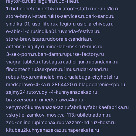
raytor-d.ru
atillagunn.ru
3d-file.ru
1xbeticricetc1xbetti5.ru
uafoot-statti.ru
e-abis1c.ru
store-brawl-stars.ru
kts-services.ru
dark-sand.ru
sindika-01.ru
sp-life.ru
x-legion.ru
sib-archives.ru
e-abis-1-c.ru
sindika01.ru
venda-festival.ru
store-brawlstars.ru
dooraleksandria.ru
antenna-highly.ru
mine-lab-msk.ru
1-mus.ru
3-sex-porn.ru
ban-damn.ru
purse-factory.ru
viagra-tablet.ru
fasbags.ru
adler-jun.ru
bandamn.ru
fincontech.ru
3sexporn.ru
1mus.ru
darksand.ru
rebus-toys.ru
minelab-msk.ru
alabuga-cityhotel.ru
medsprawo-4-ka.ru
2864420.ru
blagodarenie-spb.ru
zajmy24.ru
tovudyi-4-kuhnyanazakaz.ru
brazzerscom.ru
medsprawo4ka.ru
xehyroo5kuhnyanazakaz.ru
fabrikayfabrikaefabrika.ru
vskrytie-zamkov-moskva-113.ru
biletnadom.ru
zed-online.ru
pimchax.ru
brazzers-hd.ru
z-host.ru
kitubeu2kuhnyanazakaz.ru
naperekate.ru