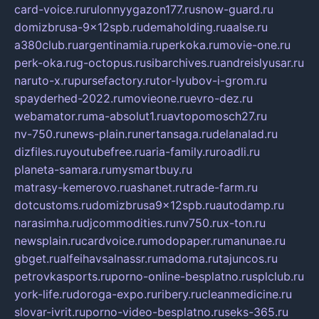
card-voice.ru
rulonnyygazon177.ru
snow-guard.ru
domizbrusa-9x12spb.ru
demaholding.ru
aalse.ru
a380club.ru
argentinamia.ru
perkoka.ru
movie-one.ru
perk-oka.ru
g-octopus.ru
sibarchives.ru
andreislyusar.ru
naruto-x.ru
pursefactory.ru
tor-lyubov-i-grom.ru
spayderhed-2022.ru
movieone.ru
evro-dez.ru
webamator.ru
ma-absolut1.ru
avtopomosch27.ru
nv-750.ru
news-plain.ru
nertansaga.ru
delanalad.ru
dizfiles.ru
youtubefree.ru
aria-family.ru
roadli.ru
planeta-samara.ru
mysmartbuy.ru
matrasy-kemerovo.ru
ashanet.ru
trade-farm.ru
dotcustoms.ru
domizbrusa9x12spb.ru
autodamp.ru
narasimha.ru
djcommodities.ru
nv750.ru
x-ton.ru
newsplain.ru
cardvoice.ru
modopaper.ru
manunae.ru
gbget.ru
alfeihavsalnassr.ru
madoma.ru
tajuncos.ru
petrovkasports.ru
porno-online-besplatno.ru
splclub.ru
york-life.ru
doroga-expo.ru
ribery.ru
cleanmedicine.ru
slovar-ivrit.ru
porno-video-besplatno.ru
seks-365.ru