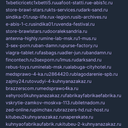
1xbeticricetc1xbetti5.ru
uafoot-statti.ru
e-abis1c.ru
store-brawl-stars.ru
kts-services.ru
dark-sand.ru
sindika-01.ru
sp-life.ru
x-legion.ru
sib-archives.ru
e-abis-1-c.ru
sindika01.ru
venda-festival.ru
store-brawlstars.ru
dooraleksandria.ru
antenna-highly.ru
mine-lab-msk.ru
1-mus.ru
3-sex-porn.ru
ban-damn.ru
purse-factory.ru
viagra-tablet.ru
fasbags.ru
adler-jun.ru
bandamn.ru
fincontech.ru
3sexporn.ru
1mus.ru
darksand.ru
rebus-toys.ru
minelab-msk.ru
alabuga-cityhotel.ru
medsprawo-4-ka.ru
2864420.ru
blagodarenie-spb.ru
zajmy24.ru
tovudyi-4-kuhnyanazakaz.ru
brazzerscom.ru
medsprawo4ka.ru
xehyroo5kuhnyanazakaz.ru
fabrikayfabrikaefabrika.ru
vskrytie-zamkov-moskva-113.ru
biletnadom.ru
zed-online.ru
pimchax.ru
brazzers-hd.ru
z-host.ru
kitubeu2kuhnyanazakaz.ru
naperekate.ru
kuhnyaofabrikaufabrik.ru
kitubeu-2-kuhnyanazakaz.ru