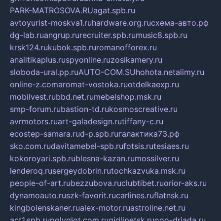
PARK-MATROSOVA.RU
agat.spb.ru
avtoyurist-moskva1.ru
hardware.org.ru
схема-авто.рф
dg-lab.ru
angrup.ru
recruiter.spb.ru
music8.spb.ru
krsk124.ru
kubok.spb.ru
romanofforex.ru
analitikaplus.ru
spyonline.ru
zosikamery.ru
sloboda-ural.pp.ru
AUTO-COM.SU
hohota.net
alimy.ru
online-z.com
aromat-vostoka.ru
otdelkaexp.ru
mobilvest.ru
bbd.net.ru
mebelshop.msk.ru
smp-forum.ru
bastion-td.ru
kosmoscreative.ru
avrmotors.ru
art-galadesign.ru
tiffany-c.ru
ecostep-samara.ru
d-p.spb.ru
галактика73.рф
sko.com.ru
davitamebel-spb.ru
fotsis.ru
tesiaes.ru
kokoroyari.spb.ru
blesna-kazan.ru
mossilver.ru
lenderoq.ru
sergeydobrin.ru
tochkazvuka.msk.ru
people-of-art.ru
bezzubova.ru
clubtibet.ru
orior-aks.ru
dynamoauto.ru
szk-favorit.ru
carlines.ru
flatnsk.ru
kingbolenskaner.ru
alex-motor.ru
astroline.net.ru
act1.spb.ru
polyglot.com.ru
gidlipetsk.ru
ooo-driada.ru