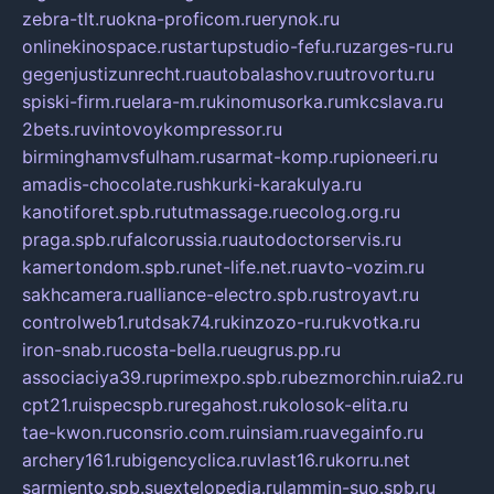
zebra-tlt.ru
okna-proficom.ru
erynok.ru
onlinekinospace.ru
startupstudio-fefu.ru
zarges-ru.ru
gegenjustizunrecht.ru
autobalashov.ru
utrovortu.ru
spiski-firm.ru
elara-m.ru
kinomusorka.ru
mkcslava.ru
2bets.ru
vintovoykompressor.ru
birminghamvsfulham.ru
sarmat-komp.ru
pioneeri.ru
amadis-chocolate.ru
shkurki-karakulya.ru
kanotiforet.spb.ru
tutmassage.ru
ecolog.org.ru
praga.spb.ru
falcorussia.ru
autodoctorservis.ru
kamertondom.spb.ru
net-life.net.ru
avto-vozim.ru
sakhcamera.ru
alliance-electro.spb.ru
stroyavt.ru
controlweb1.ru
tdsak74.ru
kinzozo-ru.ru
kvotka.ru
iron-snab.ru
costa-bella.ru
eugrus.pp.ru
associaciya39.ru
primexpo.spb.ru
bezmorchin.ru
ia2.ru
cpt21.ru
ispecspb.ru
regahost.ru
kolosok-elita.ru
tae-kwon.ru
consrio.com.ru
insiam.ru
avegainfo.ru
archery161.ru
bigencyclica.ru
vlast16.ru
korru.net
sarmiento.spb.su
extelopedia.ru
lammin-suo.spb.ru