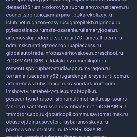
detsad125.ru
mir-zdoroviya.ru
bruslanovo.ru
siterem.ru
council.spb.ru
лодкипатриот.рф
kafekolizey.ru
iclub.net.ru
gazon-easy.ru
sugarepilekb.ru
grinox.ru
pylesostineco.ru
msts-ozarenie.ru
kameryjooan.ru
artemovskij.ru
dopler.spb.ru
aid70.ru
metall-perm.ru
ndm.msk.ru
ratingzooshop.ru
apiaccess.ru
globalautotrade.info
bezverhovskoe.ru
drsschool.ru
ZOOSMART.SPB.RU
dalakony.ru
medikijob.ru
remontt.spb.ru
photostudia.spb.ru
myragon.ru
terramia.ru
academy62.ru
gardengallereya.ru
rti.com.ru
artem-news.ru
biserinca.ru
krasnodarkurort.com
imshowtv.ru
mebel-v-tule.ru
mobtopik.ru
pcsecurity.net.ru
tool-sib.ru
multimetrunit.ru
sp-tour.ru
fan-cs.ru
santeh-russia.ru
symbian9.net.ru
DSHAIR.RU
tmmotors.spb.ru
xjocuricopii.com
musavtomat.msk.ru
obustrojdom.ru
sovetcik.ru
ybaranovskaya.ru
ppknews.ru
cult-alshei.ru
JAPANRUSSIA.RU
proekciyamebel.ru
imper-finans.ru
rim.org.ru