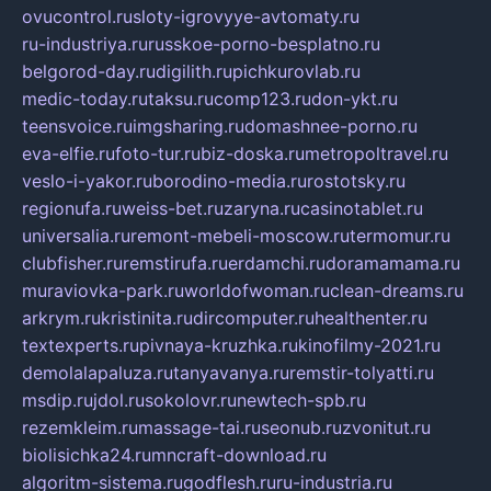
ovucontrol.ru
sloty-igrovyye-avtomaty.ru
ru-industriya.ru
russkoe-porno-besplatno.ru
belgorod-day.ru
digilith.ru
pichkurovlab.ru
medic-today.ru
taksu.ru
comp123.ru
don-ykt.ru
teensvoice.ru
imgsharing.ru
domashnee-porno.ru
eva-elfie.ru
foto-tur.ru
biz-doska.ru
metropoltravel.ru
veslo-i-yakor.ru
borodino-media.ru
rostotsky.ru
regionufa.ru
weiss-bet.ru
zaryna.ru
casinotablet.ru
universalia.ru
remont-mebeli-moscow.ru
termomur.ru
clubfisher.ru
remstirufa.ru
erdamchi.ru
doramamama.ru
muraviovka-park.ru
worldofwoman.ru
clean-dreams.ru
arkrym.ru
kristinita.ru
dircomputer.ru
healthenter.ru
textexperts.ru
pivnaya-kruzhka.ru
kinofilmy-2021.ru
demolalapaluza.ru
tanyavanya.ru
remstir-tolyatti.ru
msdip.ru
jdol.ru
sokolovr.ru
newtech-spb.ru
rezemkleim.ru
massage-tai.ru
seonub.ru
zvonitut.ru
biolisichka24.ru
mncraft-download.ru
algoritm-sistema.ru
godflesh.ru
ru-industria.ru