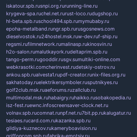
iskatour.spb.ru
snpi.org.ru
running-line.ru
krygeva-spa.ru
chel.net.ru
rust-loco.ru
dugshop.ru
hl-beta.spb.ru
school494.spb.ru
mymubaby.ru
epoha-metalband.ru
ngr.spb.ru
rusgosnews.com
dieselvostok.ru
24hostel.msk.ru
w-dev.ru
f-ship.ru
regsmi.ru
filmnetwork.ru
malinasp.ru
kinosvin.ru
h2o-salon.ru
malutkayork.ru
deltaprim.spb.ru
tango-perm.ru
gooddir.ru
sgv.su
multiki-online.com
webkrasotki.com
cherinvest.ru
detskiy-ostrov.ru
ankou.spb.ru
alvesta1.ru
pdf-creator.ru
nix-files.org.ru
sakhatoday.ru
elektrikersymboler.ru
sputnikyes.ru
golf2club.msk.ru
aeforums.ru
zallclub.ru
multimodal.msk.ru
habaigry.ru
haikko.ru
sobakopedia.ru
isz-fest.ru
ewnc.info
screensaver-clock.net.ru
volnav.spb.ru
comnat.ru
npf.net.ru
7bit.pp.ru
kalugatur.ru
tesiaes.ru
card.com.ru
kazanka.spb.ru
gildiya-kuznecov.ru
kameryboavision.ru
griffoncom.spb.ru
fabrika-emotsiy.ru