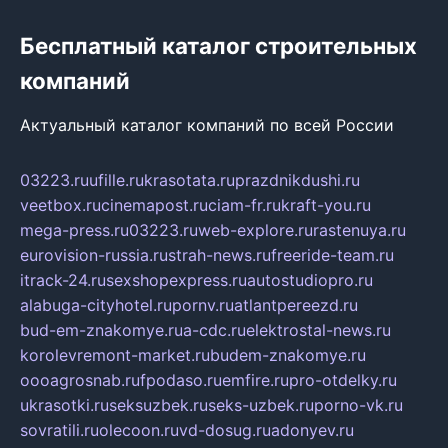
Бесплатный каталог строительных
компаний
Актуальный каталог компаний по всей России
03223.ru
ufille.ru
krasotata.ru
prazdnikdushi.ru
veetbox.ru
cinemapost.ru
ciam-fr.ru
kraft-you.ru
mega-press.ru
03223.ru
web-explore.ru
rastenuya.ru
eurovision-russia.ru
strah-news.ru
freeride-team.ru
itrack-24.ru
sexshopexpress.ru
autostudiopro.ru
alabuga-cityhotel.ru
pornv.ru
atlantpereezd.ru
bud-em-znakomye.ru
a-cdc.ru
elektrostal-news.ru
korolevremont-market.ru
budem-znakomye.ru
oooagrosnab.ru
fpodaso.ru
emfire.ru
pro-otdelky.ru
ukrasotki.ru
seksuzbek.ru
seks-uzbek.ru
porno-vk.ru
sovratili.ru
olecoon.ru
vd-dosug.ru
adonyev.ru