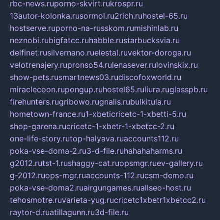
rbc-news.ru
porno-skvirt.ru
krospr.ru
13autor-kolonka.ru
sormol.ru
2rich.ru
hostel-65.ru
hostserve.ru
porno-na-russkom.ru
mishinlab.ru
neznobi.ru
bigfatcc.ru
habble.ru
starbucksvia.ru
delfinet.ru
silvernano.ru
elestal.ru
vektor-doroga.ru
velotrenajery.ru
pronso54.ru
lenasever.ru
lovinskix.ru
show-pets.ru
smartnews03.ru
discofoxworld.ru
miraclecoon.ru
pongup.ru
hostel65.ru
liura.ru
glasspb.ru
firehunters.ru
gribowo.ru
gnalis.ru
bulkitula.ru
hometown-france.ru
1-xbeticricetc-1-xbetti-5.ru
shop-garena.ru
cricetc-1-xbetr-1-xbetcc-2.ru
one-life-story.ru
top-halyava.ru
accounts112.ru
poka-vse-doma-2.ru
3-d-file.ru
hahahaharms.ru
g2012.ru
tst-1.ru
shaggy-cat.ru
opsmgr.ru
ev-gallery.ru
g-2012.ru
ops-mgr.ru
accounts-112.ru
csm-demo.ru
poka-vse-doma2.ru
airgungames.ru
allseo-host.ru
tehosmotre.ru
varieta-yug.ru
cricetc1xbetr1xbetcc2.ru
raytor-d.ru
atillagunn.ru
3d-file.ru