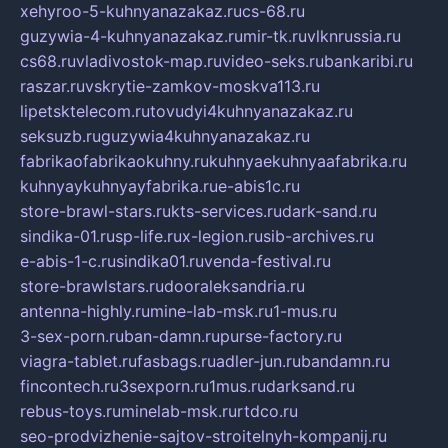
xehyroo-5-kuhnyanazakaz.ru
cs-68.ru
guzywia-4-kuhnyanazakaz.ru
mir-tk.ru
vlknrussia.ru
cs68.ru
vladivostok-map.ru
video-seks.ru
bankaribi.ru
raszar.ru
vskrytie-zamkov-moskva113.ru
lipetsktelecom.ru
tovudyi4kuhnyanazakaz.ru
seksuzb.ru
guzywia4kuhnyanazakaz.ru
fabrikaofabrikaokuhny.ru
kuhnyaekuhnyaafabrika.ru
kuhnyaykuhnyayfabrika.ru
e-abis1c.ru
store-brawl-stars.ru
kts-services.ru
dark-sand.ru
sindika-01.ru
sp-life.ru
x-legion.ru
sib-archives.ru
e-abis-1-c.ru
sindika01.ru
venda-festival.ru
store-brawlstars.ru
dooraleksandria.ru
antenna-highly.ru
mine-lab-msk.ru
1-mus.ru
3-sex-porn.ru
ban-damn.ru
purse-factory.ru
viagra-tablet.ru
fasbags.ru
adler-jun.ru
bandamn.ru
fincontech.ru
3sexporn.ru
1mus.ru
darksand.ru
rebus-toys.ru
minelab-msk.ru
rtdco.ru
seo-prodvizhenie-sajtov-stroitelnyh-kompanij.ru