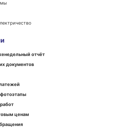
емы
электричество
ми
женедельный отчёт
их документов
платежей
 фотоэтапы
 работ
птовым ценам
обращения