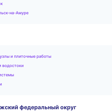
ск
льск-на-Амуре
узлы и плиточные работы
и водостоки
истемы
и
лжский федеральный округ