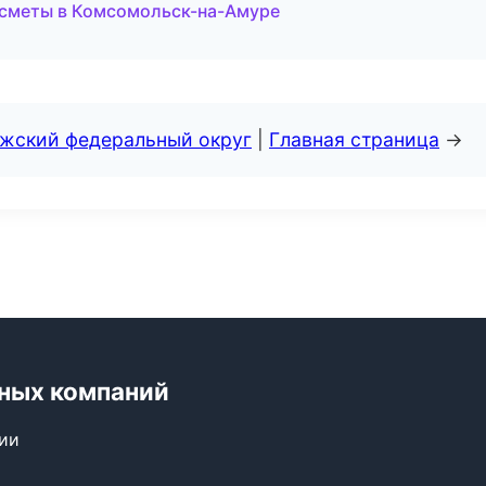
и сметы в Комсомольск-на-Амуре
лжский федеральный округ
|
Главная страница
→
ьных компаний
сии