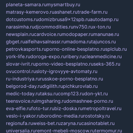
planeta-samara.ru
mysmartbuy.ru
matrasy-kemerovo.ru
ashanet.ru
trade-farm.ru
dotcustoms.ru
domizbrusa9x12spb.ru
autodamp.ru
narasimha.ru
djcommodities.ru
nv750.ru
x-ton.ru
newsplain.ru
cardvoice.ru
modopaper.ru
manunae.ru
gbget.ru
alfeihavsalnassr.ru
madoma.ru
tajuncos.ru
petrovkasports.ru
porno-online-besplatno.ru
splclub.ru
york-life.ru
doroga-expo.ru
ribery.ru
cleanmedicine.ru
slovar-ivrit.ru
porno-video-besplatno.ru
seks-365.ru
ovucontrol.ru
sloty-igrovyye-avtomaty.ru
ru-industriya.ru
russkoe-porno-besplatno.ru
belgorod-day.ru
digilith.ru
pichkurovlab.ru
medic-today.ru
taksu.ru
comp123.ru
don-ykt.ru
teensvoice.ru
imgsharing.ru
domashnee-porno.ru
eva-elfie.ru
foto-tur.ru
biz-doska.ru
metropoltravel.ru
veslo-i-yakor.ru
borodino-media.ru
rostotsky.ru
regionufa.ru
weiss-bet.ru
zaryna.ru
casinotablet.ru
universalia.ru
remont-mebeli-moscow.ru
termomur.ru