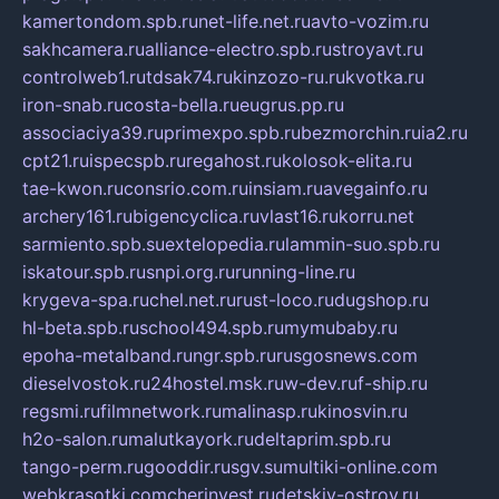
kamertondom.spb.ru
net-life.net.ru
avto-vozim.ru
sakhcamera.ru
alliance-electro.spb.ru
stroyavt.ru
controlweb1.ru
tdsak74.ru
kinzozo-ru.ru
kvotka.ru
iron-snab.ru
costa-bella.ru
eugrus.pp.ru
associaciya39.ru
primexpo.spb.ru
bezmorchin.ru
ia2.ru
cpt21.ru
ispecspb.ru
regahost.ru
kolosok-elita.ru
tae-kwon.ru
consrio.com.ru
insiam.ru
avegainfo.ru
archery161.ru
bigencyclica.ru
vlast16.ru
korru.net
sarmiento.spb.su
extelopedia.ru
lammin-suo.spb.ru
iskatour.spb.ru
snpi.org.ru
running-line.ru
krygeva-spa.ru
chel.net.ru
rust-loco.ru
dugshop.ru
hl-beta.spb.ru
school494.spb.ru
mymubaby.ru
epoha-metalband.ru
ngr.spb.ru
rusgosnews.com
dieselvostok.ru
24hostel.msk.ru
w-dev.ru
f-ship.ru
regsmi.ru
filmnetwork.ru
malinasp.ru
kinosvin.ru
h2o-salon.ru
malutkayork.ru
deltaprim.spb.ru
tango-perm.ru
gooddir.ru
sgv.su
multiki-online.com
webkrasotki.com
cherinvest.ru
detskiy-ostrov.ru