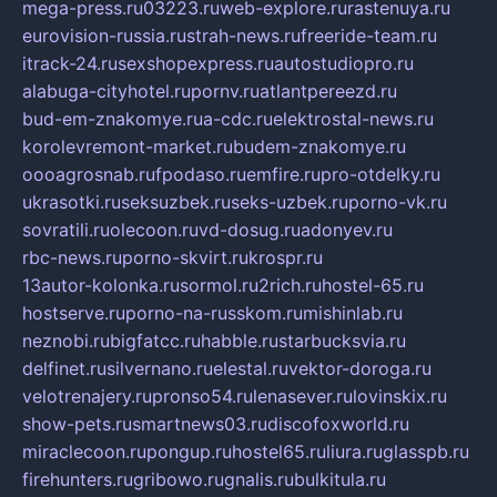
mega-press.ru
03223.ru
web-explore.ru
rastenuya.ru
eurovision-russia.ru
strah-news.ru
freeride-team.ru
itrack-24.ru
sexshopexpress.ru
autostudiopro.ru
alabuga-cityhotel.ru
pornv.ru
atlantpereezd.ru
bud-em-znakomye.ru
a-cdc.ru
elektrostal-news.ru
korolevremont-market.ru
budem-znakomye.ru
oooagrosnab.ru
fpodaso.ru
emfire.ru
pro-otdelky.ru
ukrasotki.ru
seksuzbek.ru
seks-uzbek.ru
porno-vk.ru
sovratili.ru
olecoon.ru
vd-dosug.ru
adonyev.ru
rbc-news.ru
porno-skvirt.ru
krospr.ru
13autor-kolonka.ru
sormol.ru
2rich.ru
hostel-65.ru
hostserve.ru
porno-na-russkom.ru
mishinlab.ru
neznobi.ru
bigfatcc.ru
habble.ru
starbucksvia.ru
delfinet.ru
silvernano.ru
elestal.ru
vektor-doroga.ru
velotrenajery.ru
pronso54.ru
lenasever.ru
lovinskix.ru
show-pets.ru
smartnews03.ru
discofoxworld.ru
miraclecoon.ru
pongup.ru
hostel65.ru
liura.ru
glasspb.ru
firehunters.ru
gribowo.ru
gnalis.ru
bulkitula.ru