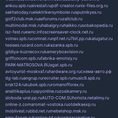
ankou.spb.ru
alvesta1.ru
pdf-creator.ru
nix-files.org.ru
sakhatoday.ru
elektrikersymboler.ru
sputnikyes.ru
golf2club.msk.ru
aeforums.ru
zallclub.ru
multimodal.msk.ru
habaigry.ru
haikko.ru
sobakopedia.ru
isz-fest.ru
ewnc.info
screensaver-clock.net.ru
volnav.spb.ru
comnat.ru
npf.net.ru
7bit.pp.ru
kalugatur.ru
tesiaes.ru
card.com.ru
kazanka.spb.ru
gildiya-kuznecov.ru
kameryboavision.ru
griffoncom.spb.ru
fabrika-emotsiy.ru
PARK-MATROSOVA.RU
agat.spb.ru
avtoyurist-moskva1.ru
hardware.org.ru
схема-авто.рф
dg-lab.ru
angrup.ru
recruiter.spb.ru
music8.spb.ru
krsk124.ru
kubok.spb.ru
romanofforex.ru
analitikaplus.ru
spyonline.ru
zosikamery.ru
sloboda-ural.pp.ru
AUTO-COM.SU
hohota.net
alimy.ru
online-z.com
aromat-vostoka.ru
otdelkaexp.ru
mobilvest.ru
bbd.net.ru
mebelshop.msk.ru
smp-forum.ru
bastion-td.ru
kosmoscreative.ru