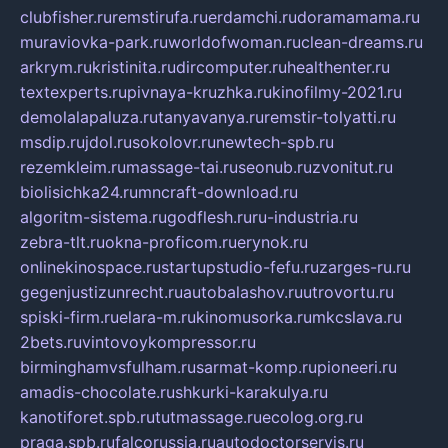
clubfisher.ru
remstirufa.ru
erdamchi.ru
doramamama.ru
muraviovka-park.ru
worldofwoman.ru
clean-dreams.ru
arkrym.ru
kristinita.ru
dircomputer.ru
healthenter.ru
textexperts.ru
pivnaya-kruzhka.ru
kinofilmy-2021.ru
demolalapaluza.ru
tanyavanya.ru
remstir-tolyatti.ru
msdip.ru
jdol.ru
sokolovr.ru
newtech-spb.ru
rezemkleim.ru
massage-tai.ru
seonub.ru
zvonitut.ru
biolisichka24.ru
mncraft-download.ru
algoritm-sistema.ru
godflesh.ru
ru-industria.ru
zebra-tlt.ru
okna-proficom.ru
erynok.ru
onlinekinospace.ru
startupstudio-fefu.ru
zarges-ru.ru
gegenjustizunrecht.ru
autobalashov.ru
utrovortu.ru
spiski-firm.ru
elara-m.ru
kinomusorka.ru
mkcslava.ru
2bets.ru
vintovoykompressor.ru
birminghamvsfulham.ru
sarmat-komp.ru
pioneeri.ru
amadis-chocolate.ru
shkurki-karakulya.ru
kanotiforet.spb.ru
tutmassage.ru
ecolog.org.ru
praga.spb.ru
falcorussia.ru
autodoctorservis.ru