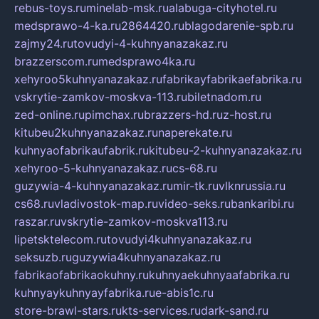
rebus-toys.ru
minelab-msk.ru
alabuga-cityhotel.ru
medsprawo-4-ka.ru
2864420.ru
blagodarenie-spb.ru
zajmy24.ru
tovudyi-4-kuhnyanazakaz.ru
brazzerscom.ru
medsprawo4ka.ru
xehyroo5kuhnyanazakaz.ru
fabrikayfabrikaefabrika.ru
vskrytie-zamkov-moskva-113.ru
biletnadom.ru
zed-online.ru
pimchax.ru
brazzers-hd.ru
z-host.ru
kitubeu2kuhnyanazakaz.ru
naperekate.ru
kuhnyaofabrikaufabrik.ru
kitubeu-2-kuhnyanazakaz.ru
xehyroo-5-kuhnyanazakaz.ru
cs-68.ru
guzywia-4-kuhnyanazakaz.ru
mir-tk.ru
vlknrussia.ru
cs68.ru
vladivostok-map.ru
video-seks.ru
bankaribi.ru
raszar.ru
vskrytie-zamkov-moskva113.ru
lipetsktelecom.ru
tovudyi4kuhnyanazakaz.ru
seksuzb.ru
guzywia4kuhnyanazakaz.ru
fabrikaofabrikaokuhny.ru
kuhnyaekuhnyaafabrika.ru
kuhnyaykuhnyayfabrika.ru
e-abis1c.ru
store-brawl-stars.ru
kts-services.ru
dark-sand.ru