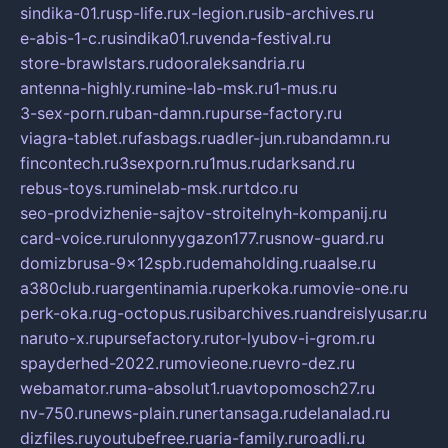
sindika-01.ru
sp-life.ru
x-legion.ru
sib-archives.ru
e-abis-1-c.ru
sindika01.ru
venda-festival.ru
store-brawlstars.ru
dooraleksandria.ru
antenna-highly.ru
mine-lab-msk.ru
1-mus.ru
3-sex-porn.ru
ban-damn.ru
purse-factory.ru
viagra-tablet.ru
fasbags.ru
adler-jun.ru
bandamn.ru
fincontech.ru
3sexporn.ru
1mus.ru
darksand.ru
rebus-toys.ru
minelab-msk.ru
rtdco.ru
seo-prodvizhenie-sajtov-stroitelnyh-kompanij.ru
card-voice.ru
rulonnyygazon177.ru
snow-guard.ru
domizbrusa-9x12spb.ru
demaholding.ru
aalse.ru
a380club.ru
argentinamia.ru
perkoka.ru
movie-one.ru
perk-oka.ru
g-octopus.ru
sibarchives.ru
andreislyusar.ru
naruto-x.ru
pursefactory.ru
tor-lyubov-i-grom.ru
spayderhed-2022.ru
movieone.ru
evro-dez.ru
webamator.ru
ma-absolut1.ru
avtopomosch27.ru
nv-750.ru
news-plain.ru
nertansaga.ru
delanalad.ru
dizfiles.ru
youtubefree.ru
aria-family.ru
roadli.ru