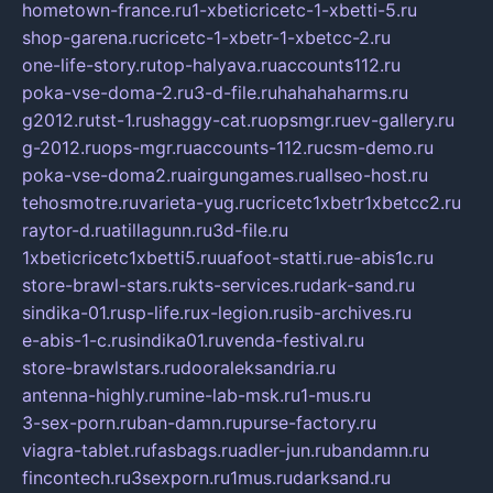
hometown-france.ru
1-xbeticricetc-1-xbetti-5.ru
shop-garena.ru
cricetc-1-xbetr-1-xbetcc-2.ru
one-life-story.ru
top-halyava.ru
accounts112.ru
poka-vse-doma-2.ru
3-d-file.ru
hahahaharms.ru
g2012.ru
tst-1.ru
shaggy-cat.ru
opsmgr.ru
ev-gallery.ru
g-2012.ru
ops-mgr.ru
accounts-112.ru
csm-demo.ru
poka-vse-doma2.ru
airgungames.ru
allseo-host.ru
tehosmotre.ru
varieta-yug.ru
cricetc1xbetr1xbetcc2.ru
raytor-d.ru
atillagunn.ru
3d-file.ru
1xbeticricetc1xbetti5.ru
uafoot-statti.ru
e-abis1c.ru
store-brawl-stars.ru
kts-services.ru
dark-sand.ru
sindika-01.ru
sp-life.ru
x-legion.ru
sib-archives.ru
e-abis-1-c.ru
sindika01.ru
venda-festival.ru
store-brawlstars.ru
dooraleksandria.ru
antenna-highly.ru
mine-lab-msk.ru
1-mus.ru
3-sex-porn.ru
ban-damn.ru
purse-factory.ru
viagra-tablet.ru
fasbags.ru
adler-jun.ru
bandamn.ru
fincontech.ru
3sexporn.ru
1mus.ru
darksand.ru