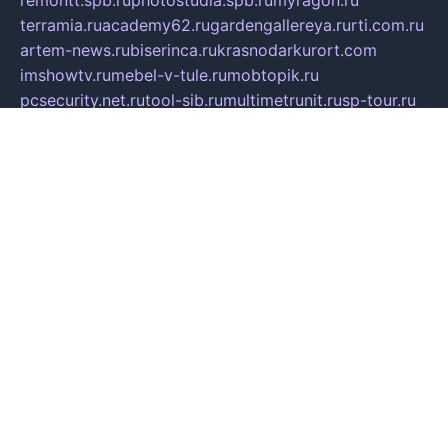
remontt.spb.ru
photostudia.spb.ru
myragon.ru
terramia.ru
academy62.ru
gardengallereya.ru
rti.com.ru
artem-news.ru
biserinca.ru
krasnodarkurort.com
imshowtv.ru
mebel-v-tule.ru
mobtopik.ru
pcsecurity.net.ru
tool-sib.ru
multimetrunit.ru
sp-tour.ru
fan-cs.ru
santeh-russia.ru
symbian9.net.ru
DSHAIR.RU
tmmotors.spb.ru
xjocuricopii.com
musavtomat.msk.ru
obustrojdom.ru
sovetcik.ru
ybaranovskaya.ru
ppknews.ru
cult-alshei.ru
JAPANRUSSIA.RU
proekciyamebel.ru
imper-finans.ru
rim.org.ru
glamourai.ru
brassminus.ru
zabor-pro.ru
ftn.pp.ru
dorogoe58.ru
laimengpacker.ru
kuzova-zapchasti.ru
sageerp.ru
taxodrom.ru
dsrazvitie.ru
hardcity.net.ru
ratinghomegames.ru
topservice25.ru
gubernyan.ru
gtglasslined.ru
ii4.ru
tssport.spb.ru
andorra24.com
blackwallstreet.ru
oboimos.ru
optim-doors.com.ru
ikuch.ru
nycr.org.ru
npa21.ru
vremya-ch.spb.ru
desert000.ru
ivtorgi.ru
ifiori.ru
catalog-statei.ru