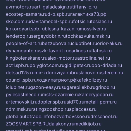
avrmotors.ru
art-galadesign.ru
tiffany-c.ru
ecostep-samara.ru
d-p.spb.ru
галактика73.рф
sko.com.ru
davitamebel-spb.ru
fotsis.ru
tesiaes.ru
kokoroyari.spb.ru
blesna-kazan.ru
mossilver.ru
lenderoq.ru
sergeydobrin.ru
tochkazvuka.msk.ru
people-of-art.ru
bezzubova.ru
clubtibet.ru
orior-aks.ru
dynamoauto.ru
szk-favorit.ru
carlines.ru
flatnsk.ru
kingbolenskaner.ru
alex-motor.ru
astroline.net.ru
act1.spb.ru
polyglot.com.ru
gidlipetsk.ru
ooo-driada.ru
detsad125.ru
mir-zdoroviya.ru
bruslanovo.ru
siterem.ru
council.spb.ru
лодкипатриот.рф
kafekolizey.ru
iclub.net.ru
gazon-easy.ru
sugarepilekb.ru
grinox.ru
pylesostineco.ru
msts-ozarenie.ru
kameryjooan.ru
artemovskij.ru
dopler.spb.ru
aid70.ru
metall-perm.ru
ndm.msk.ru
ratingzooshop.ru
apiaccess.ru
globalautotrade.info
bezverhovskoe.ru
drsschool.ru
ZOOSMART.SPB.RU
dalakony.ru
medikijob.ru