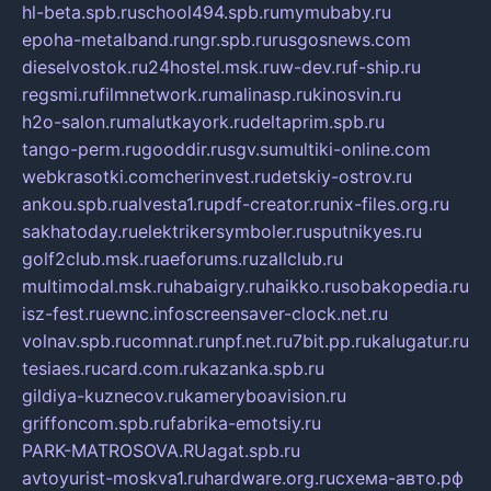
hl-beta.spb.ru
school494.spb.ru
mymubaby.ru
epoha-metalband.ru
ngr.spb.ru
rusgosnews.com
dieselvostok.ru
24hostel.msk.ru
w-dev.ru
f-ship.ru
regsmi.ru
filmnetwork.ru
malinasp.ru
kinosvin.ru
h2o-salon.ru
malutkayork.ru
deltaprim.spb.ru
tango-perm.ru
gooddir.ru
sgv.su
multiki-online.com
webkrasotki.com
cherinvest.ru
detskiy-ostrov.ru
ankou.spb.ru
alvesta1.ru
pdf-creator.ru
nix-files.org.ru
sakhatoday.ru
elektrikersymboler.ru
sputnikyes.ru
golf2club.msk.ru
aeforums.ru
zallclub.ru
multimodal.msk.ru
habaigry.ru
haikko.ru
sobakopedia.ru
isz-fest.ru
ewnc.info
screensaver-clock.net.ru
volnav.spb.ru
comnat.ru
npf.net.ru
7bit.pp.ru
kalugatur.ru
tesiaes.ru
card.com.ru
kazanka.spb.ru
gildiya-kuznecov.ru
kameryboavision.ru
griffoncom.spb.ru
fabrika-emotsiy.ru
PARK-MATROSOVA.RU
agat.spb.ru
avtoyurist-moskva1.ru
hardware.org.ru
схема-авто.рф