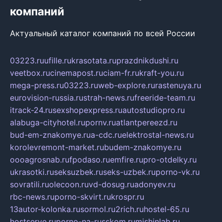
компаний
Актуальный каталог компаний по всей России
03223.ru
ufille.ru
krasotata.ru
prazdnikdushi.ru
veetbox.ru
cinemapost.ru
ciam-fr.ru
kraft-you.ru
mega-press.ru
03223.ru
web-explore.ru
rastenuya.ru
eurovision-russia.ru
strah-news.ru
freeride-team.ru
itrack-24.ru
sexshopexpress.ru
autostudiopro.ru
alabuga-cityhotel.ru
pornv.ru
atlantpereezd.ru
bud-em-znakomye.ru
a-cdc.ru
elektrostal-news.ru
korolevremont-market.ru
budem-znakomye.ru
oooagrosnab.ru
fpodaso.ru
emfire.ru
pro-otdelky.ru
ukrasotki.ru
seksuzbek.ru
seks-uzbek.ru
porno-vk.ru
sovratili.ru
olecoon.ru
vd-dosug.ru
adonyev.ru
rbc-news.ru
porno-skvirt.ru
krospr.ru
13autor-kolonka.ru
sormol.ru
2rich.ru
hostel-65.ru
hostserve.ru
porno-na-russkom.ru
mishinlab.ru