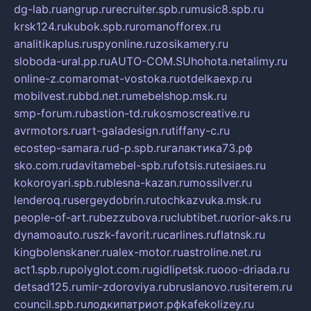
dg-lab.ru
angrup.ru
recruiter.spb.ru
music8.spb.ru
krsk124.ru
kubok.spb.ru
romanofforex.ru
analitikaplus.ru
spyonline.ru
zosikamery.ru
sloboda-ural.pp.ru
AUTO-COM.SU
hohota.net
alimy.ru
online-z.com
aromat-vostoka.ru
otdelkaexp.ru
mobilvest.ru
bbd.net.ru
mebelshop.msk.ru
smp-forum.ru
bastion-td.ru
kosmoscreative.ru
avrmotors.ru
art-galadesign.ru
tiffany-c.ru
ecostep-samara.ru
d-p.spb.ru
галактика73.рф
sko.com.ru
davitamebel-spb.ru
fotsis.ru
tesiaes.ru
kokoroyari.spb.ru
blesna-kazan.ru
mossilver.ru
lenderoq.ru
sergeydobrin.ru
tochkazvuka.msk.ru
people-of-art.ru
bezzubova.ru
clubtibet.ru
orior-aks.ru
dynamoauto.ru
szk-favorit.ru
carlines.ru
flatnsk.ru
kingbolenskaner.ru
alex-motor.ru
astroline.net.ru
act1.spb.ru
polyglot.com.ru
gidlipetsk.ru
ooo-driada.ru
detsad125.ru
mir-zdoroviya.ru
bruslanovo.ru
siterem.ru
council.spb.ru
лодкипатриот.рф
kafekolizey.ru