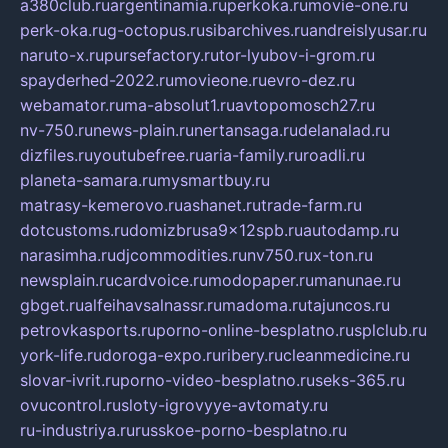
a380club.ru
argentinamia.ru
perkoka.ru
movie-one.ru
perk-oka.ru
g-octopus.ru
sibarchives.ru
andreislyusar.ru
naruto-x.ru
pursefactory.ru
tor-lyubov-i-grom.ru
spayderhed-2022.ru
movieone.ru
evro-dez.ru
webamator.ru
ma-absolut1.ru
avtopomosch27.ru
nv-750.ru
news-plain.ru
nertansaga.ru
delanalad.ru
dizfiles.ru
youtubefree.ru
aria-family.ru
roadli.ru
planeta-samara.ru
mysmartbuy.ru
matrasy-kemerovo.ru
ashanet.ru
trade-farm.ru
dotcustoms.ru
domizbrusa9x12spb.ru
autodamp.ru
narasimha.ru
djcommodities.ru
nv750.ru
x-ton.ru
newsplain.ru
cardvoice.ru
modopaper.ru
manunae.ru
gbget.ru
alfeihavsalnassr.ru
madoma.ru
tajuncos.ru
petrovkasports.ru
porno-online-besplatno.ru
splclub.ru
york-life.ru
doroga-expo.ru
ribery.ru
cleanmedicine.ru
slovar-ivrit.ru
porno-video-besplatno.ru
seks-365.ru
ovucontrol.ru
sloty-igrovyye-avtomaty.ru
ru-industriya.ru
russkoe-porno-besplatno.ru