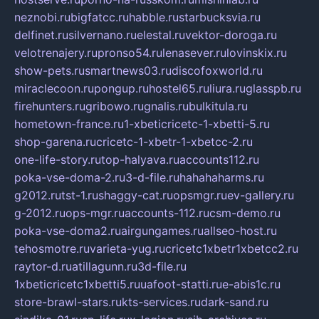
neznobi.ru
bigfatcc.ru
habble.ru
starbucksvia.ru
delfinet.ru
silvernano.ru
elestal.ru
vektor-doroga.ru
velotrenajery.ru
pronso54.ru
lenasever.ru
lovinskix.ru
show-pets.ru
smartnews03.ru
discofoxworld.ru
miraclecoon.ru
pongup.ru
hostel65.ru
liura.ru
glasspb.ru
firehunters.ru
gribowo.ru
gnalis.ru
bulkitula.ru
hometown-france.ru
1-xbeticricetc-1-xbetti-5.ru
shop-garena.ru
cricetc-1-xbetr-1-xbetcc-2.ru
one-life-story.ru
top-halyava.ru
accounts112.ru
poka-vse-doma-2.ru
3-d-file.ru
hahahaharms.ru
g2012.ru
tst-1.ru
shaggy-cat.ru
opsmgr.ru
ev-gallery.ru
g-2012.ru
ops-mgr.ru
accounts-112.ru
csm-demo.ru
poka-vse-doma2.ru
airgungames.ru
allseo-host.ru
tehosmotre.ru
varieta-yug.ru
cricetc1xbetr1xbetcc2.ru
raytor-d.ru
atillagunn.ru
3d-file.ru
1xbeticricetc1xbetti5.ru
uafoot-statti.ru
e-abis1c.ru
store-brawl-stars.ru
kts-services.ru
dark-sand.ru