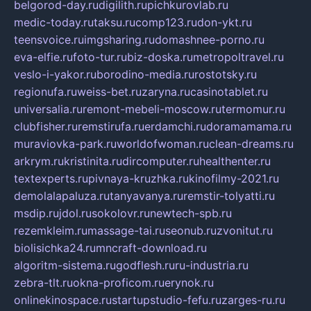
belgorod-day.ru
digilith.ru
pichkurovlab.ru
medic-today.ru
taksu.ru
comp123.ru
don-ykt.ru
teensvoice.ru
imgsharing.ru
domashnee-porno.ru
eva-elfie.ru
foto-tur.ru
biz-doska.ru
metropoltravel.ru
veslo-i-yakor.ru
borodino-media.ru
rostotsky.ru
regionufa.ru
weiss-bet.ru
zaryna.ru
casinotablet.ru
universalia.ru
remont-mebeli-moscow.ru
termomur.ru
clubfisher.ru
remstirufa.ru
erdamchi.ru
doramamama.ru
muraviovka-park.ru
worldofwoman.ru
clean-dreams.ru
arkrym.ru
kristinita.ru
dircomputer.ru
healthenter.ru
textexperts.ru
pivnaya-kruzhka.ru
kinofilmy-2021.ru
demolalapaluza.ru
tanyavanya.ru
remstir-tolyatti.ru
msdip.ru
jdol.ru
sokolovr.ru
newtech-spb.ru
rezemkleim.ru
massage-tai.ru
seonub.ru
zvonitut.ru
biolisichka24.ru
mncraft-download.ru
algoritm-sistema.ru
godflesh.ru
ru-industria.ru
zebra-tlt.ru
okna-proficom.ru
erynok.ru
onlinekinospace.ru
startupstudio-fefu.ru
zarges-ru.ru