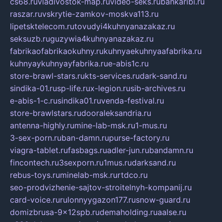
cs68.ru
vladivostok-map.ru
video-seks.ru
bankaribi.ru
raszar.ru
vskrytie-zamkov-moskva113.ru
lipetsktelecom.ru
tovudyi4kuhnyanazakaz.ru
seksuzb.ru
guzywia4kuhnyanazakaz.ru
fabrikaofabrikaokuhny.ru
kuhnyaekuhnyaafabrika.ru
kuhnyaykuhnyayfabrika.ru
e-abis1c.ru
store-brawl-stars.ru
kts-services.ru
dark-sand.ru
sindika-01.ru
sp-life.ru
x-legion.ru
sib-archives.ru
e-abis-1-c.ru
sindika01.ru
venda-festival.ru
store-brawlstars.ru
dooraleksandria.ru
antenna-highly.ru
mine-lab-msk.ru
1-mus.ru
3-sex-porn.ru
ban-damn.ru
purse-factory.ru
viagra-tablet.ru
fasbags.ru
adler-jun.ru
bandamn.ru
fincontech.ru
3sexporn.ru
1mus.ru
darksand.ru
rebus-toys.ru
minelab-msk.ru
rtdco.ru
seo-prodvizhenie-sajtov-stroitelnyh-kompanij.ru
card-voice.ru
rulonnyygazon177.ru
snow-guard.ru
domizbrusa-9x12spb.ru
demaholding.ru
aalse.ru