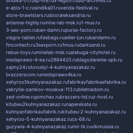
sindika-01.ru
sp-life.ru
x-legion.ru
sib-archives.ru
e-abis-1-c.ru
sindika01.ru
venda-festival.ru
store-brawlstars.ru
dooraleksandria.ru
antenna-highly.ru
mine-lab-msk.ru
1-mus.ru
3-sex-porn.ru
ban-damn.ru
purse-factory.ru
viagra-tablet.ru
fasbags.ru
adler-jun.ru
bandamn.ru
fincontech.ru
3sexporn.ru
1mus.ru
darksand.ru
rebus-toys.ru
minelab-msk.ru
alabuga-cityhotel.ru
medsprawo-4-ka.ru
2864420.ru
blagodarenie-spb.ru
zajmy24.ru
tovudyi-4-kuhnyanazakaz.ru
brazzerscom.ru
medsprawo4ka.ru
xehyroo5kuhnyanazakaz.ru
fabrikayfabrikaefabrika.ru
vskrytie-zamkov-moskva-113.ru
biletnadom.ru
zed-online.ru
pimchax.ru
brazzers-hd.ru
z-host.ru
kitubeu2kuhnyanazakaz.ru
naperekate.ru
kuhnyaofabrikaufabrik.ru
kitubeu-2-kuhnyanazakaz.ru
xehyroo-5-kuhnyanazakaz.ru
cs-68.ru
guzywia-4-kuhnyanazakaz.ru
mir-tk.ru
vlknrussia.ru