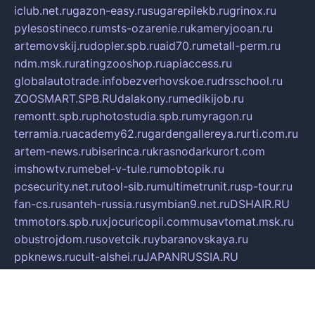
iclub.net.ru
gazon-easy.ru
sugarepilekb.ru
grinox.ru
pylesostineco.ru
msts-ozarenie.ru
kameryjooan.ru
artemovskij.ru
dopler.spb.ru
aid70.ru
metall-perm.ru
ndm.msk.ru
ratingzooshop.ru
apiaccess.ru
globalautotrade.info
bezverhovskoe.ru
drsschool.ru
ZOOSMART.SPB.RU
dalakony.ru
medikijob.ru
remontt.spb.ru
photostudia.spb.ru
myragon.ru
terramia.ru
academy62.ru
gardengallereya.ru
rti.com.ru
artem-news.ru
biserinca.ru
krasnodarkurort.com
imshowtv.ru
mebel-v-tule.ru
mobtopik.ru
pcsecurity.net.ru
tool-sib.ru
multimetrunit.ru
sp-tour.ru
fan-cs.ru
santeh-russia.ru
symbian9.net.ru
DSHAIR.RU
tmmotors.spb.ru
xjocuricopii.com
musavtomat.msk.ru
obustrojdom.ru
sovetcik.ru
ybaranovskaya.ru
ppknews.ru
cult-alshei.ru
JAPANRUSSIA.RU
proekciyamebel.ru
imper-finans.ru
rim.org.ru
glamourai.ru
brassminus.ru
zabor-pro.ru
ftn.pp.ru
dorogoe58.ru
laimengpacker.ru
kuzova-zapchasti.ru