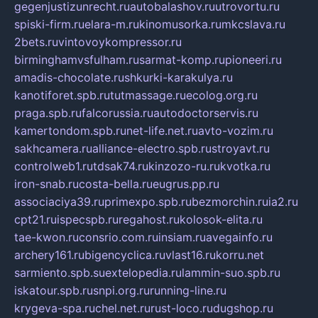
gegenjustizunrecht.ru
autobalashov.ru
utrovortu.ru
spiski-firm.ru
elara-m.ru
kinomusorka.ru
mkcslava.ru
2bets.ru
vintovoykompressor.ru
birminghamvsfulham.ru
sarmat-komp.ru
pioneeri.ru
amadis-chocolate.ru
shkurki-karakulya.ru
kanotiforet.spb.ru
tutmassage.ru
ecolog.org.ru
praga.spb.ru
falcorussia.ru
autodoctorservis.ru
kamertondom.spb.ru
net-life.net.ru
avto-vozim.ru
sakhcamera.ru
alliance-electro.spb.ru
stroyavt.ru
controlweb1.ru
tdsak74.ru
kinzozo-ru.ru
kvotka.ru
iron-snab.ru
costa-bella.ru
eugrus.pp.ru
associaciya39.ru
primexpo.spb.ru
bezmorchin.ru
ia2.ru
cpt21.ru
ispecspb.ru
regahost.ru
kolosok-elita.ru
tae-kwon.ru
consrio.com.ru
insiam.ru
avegainfo.ru
archery161.ru
bigencyclica.ru
vlast16.ru
korru.net
sarmiento.spb.su
extelopedia.ru
lammin-suo.spb.ru
iskatour.spb.ru
snpi.org.ru
running-line.ru
krygeva-spa.ru
chel.net.ru
rust-loco.ru
dugshop.ru