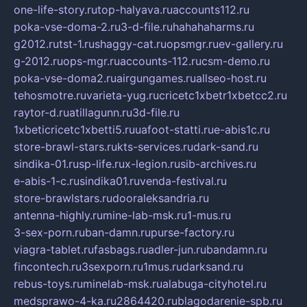
one-life-story.ru
top-halyava.ru
accounts112.ru
poka-vse-doma-2.ru
3-d-file.ru
hahahaharms.ru
g2012.ru
tst-1.ru
shaggy-cat.ru
opsmgr.ru
ev-gallery.ru
g-2012.ru
ops-mgr.ru
accounts-112.ru
csm-demo.ru
poka-vse-doma2.ru
airgungames.ru
allseo-host.ru
tehosmotre.ru
varieta-yug.ru
cricetc1xbetr1xbetcc2.ru
raytor-d.ru
atillagunn.ru
3d-file.ru
1xbeticricetc1xbetti5.ru
uafoot-statti.ru
e-abis1c.ru
store-brawl-stars.ru
kts-services.ru
dark-sand.ru
sindika-01.ru
sp-life.ru
x-legion.ru
sib-archives.ru
e-abis-1-c.ru
sindika01.ru
venda-festival.ru
store-brawlstars.ru
dooraleksandria.ru
antenna-highly.ru
mine-lab-msk.ru
1-mus.ru
3-sex-porn.ru
ban-damn.ru
purse-factory.ru
viagra-tablet.ru
fasbags.ru
adler-jun.ru
bandamn.ru
fincontech.ru
3sexporn.ru
1mus.ru
darksand.ru
rebus-toys.ru
minelab-msk.ru
alabuga-cityhotel.ru
medsprawo-4-ka.ru
2864420.ru
blagodarenie-spb.ru