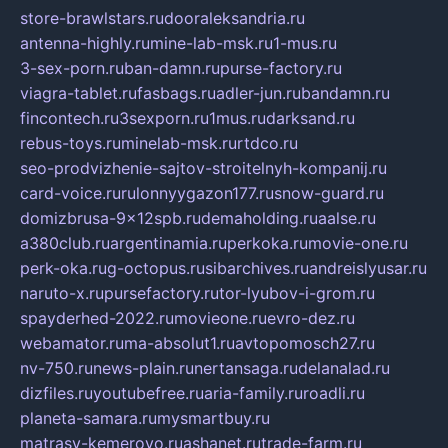
store-brawlstars.ru
dooraleksandria.ru
antenna-highly.ru
mine-lab-msk.ru
1-mus.ru
3-sex-porn.ru
ban-damn.ru
purse-factory.ru
viagra-tablet.ru
fasbags.ru
adler-jun.ru
bandamn.ru
fincontech.ru
3sexporn.ru
1mus.ru
darksand.ru
rebus-toys.ru
minelab-msk.ru
rtdco.ru
seo-prodvizhenie-sajtov-stroitelnyh-kompanij.ru
card-voice.ru
rulonnyygazon177.ru
snow-guard.ru
domizbrusa-9x12spb.ru
demaholding.ru
aalse.ru
a380club.ru
argentinamia.ru
perkoka.ru
movie-one.ru
perk-oka.ru
g-octopus.ru
sibarchives.ru
andreislyusar.ru
naruto-x.ru
pursefactory.ru
tor-lyubov-i-grom.ru
spayderhed-2022.ru
movieone.ru
evro-dez.ru
webamator.ru
ma-absolut1.ru
avtopomosch27.ru
nv-750.ru
news-plain.ru
nertansaga.ru
delanalad.ru
dizfiles.ru
youtubefree.ru
aria-family.ru
roadli.ru
planeta-samara.ru
mysmartbuy.ru
matrasy-kemerovo.ru
ashanet.ru
trade-farm.ru