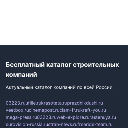
Бесплатный каталог строительных
компаний
Актуальный каталог компаний по всей России
03223.ru
ufille.ru
krasotata.ru
prazdnikdushi.ru
veetbox.ru
cinemapost.ru
ciam-fr.ru
kraft-you.ru
mega-press.ru
03223.ru
web-explore.ru
rastenuya.ru
eurovision-russia.ru
strah-news.ru
freeride-team.ru