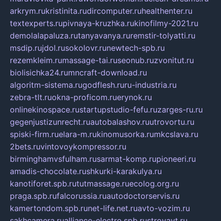
arkrym.ru
kristinita.ru
dircomputer.ru
healthenter.ru
textexperts.ru
pivnaya-kruzhka.ru
kinofilmy-2021.ru
demolalapaluza.ru
tanyavanya.ru
remstir-tolyatti.ru
msdip.ru
jdol.ru
sokolovr.ru
newtech-spb.ru
rezemkleim.ru
massage-tai.ru
seonub.ru
zvonitut.ru
biolisichka24.ru
mncraft-download.ru
algoritm-sistema.ru
godflesh.ru
ru-industria.ru
zebra-tlt.ru
okna-proficom.ru
erynok.ru
onlinekinospace.ru
startupstudio-fefu.ru
zarges-ru.ru
gegenjustizunrecht.ru
autobalashov.ru
utrovortu.ru
spiski-firm.ru
elara-m.ru
kinomusorka.ru
mkcslava.ru
2bets.ru
vintovoykompressor.ru
birminghamvsfulham.ru
sarmat-komp.ru
pioneeri.ru
amadis-chocolate.ru
shkurki-karakulya.ru
kanotiforet.spb.ru
tutmassage.ru
ecolog.org.ru
praga.spb.ru
falcorussia.ru
autodoctorservis.ru
kamertondom.spb.ru
net-life.net.ru
avto-vozim.ru
sakhcamera.ru
alliance-electro.spb.ru
stroyavt.ru