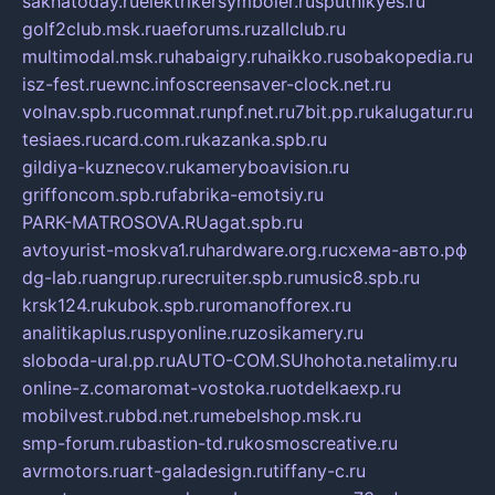
sakhatoday.ru
elektrikersymboler.ru
sputnikyes.ru
golf2club.msk.ru
aeforums.ru
zallclub.ru
multimodal.msk.ru
habaigry.ru
haikko.ru
sobakopedia.ru
isz-fest.ru
ewnc.info
screensaver-clock.net.ru
volnav.spb.ru
comnat.ru
npf.net.ru
7bit.pp.ru
kalugatur.ru
tesiaes.ru
card.com.ru
kazanka.spb.ru
gildiya-kuznecov.ru
kameryboavision.ru
griffoncom.spb.ru
fabrika-emotsiy.ru
PARK-MATROSOVA.RU
agat.spb.ru
avtoyurist-moskva1.ru
hardware.org.ru
схема-авто.рф
dg-lab.ru
angrup.ru
recruiter.spb.ru
music8.spb.ru
krsk124.ru
kubok.spb.ru
romanofforex.ru
analitikaplus.ru
spyonline.ru
zosikamery.ru
sloboda-ural.pp.ru
AUTO-COM.SU
hohota.net
alimy.ru
online-z.com
aromat-vostoka.ru
otdelkaexp.ru
mobilvest.ru
bbd.net.ru
mebelshop.msk.ru
smp-forum.ru
bastion-td.ru
kosmoscreative.ru
avrmotors.ru
art-galadesign.ru
tiffany-c.ru