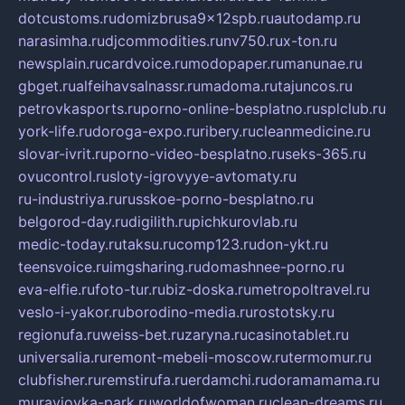
dotcustoms.ru
domizbrusa9x12spb.ru
autodamp.ru
narasimha.ru
djcommodities.ru
nv750.ru
x-ton.ru
newsplain.ru
cardvoice.ru
modopaper.ru
manunae.ru
gbget.ru
alfeihavsalnassr.ru
madoma.ru
tajuncos.ru
petrovkasports.ru
porno-online-besplatno.ru
splclub.ru
york-life.ru
doroga-expo.ru
ribery.ru
cleanmedicine.ru
slovar-ivrit.ru
porno-video-besplatno.ru
seks-365.ru
ovucontrol.ru
sloty-igrovyye-avtomaty.ru
ru-industriya.ru
russkoe-porno-besplatno.ru
belgorod-day.ru
digilith.ru
pichkurovlab.ru
medic-today.ru
taksu.ru
comp123.ru
don-ykt.ru
teensvoice.ru
imgsharing.ru
domashnee-porno.ru
eva-elfie.ru
foto-tur.ru
biz-doska.ru
metropoltravel.ru
veslo-i-yakor.ru
borodino-media.ru
rostotsky.ru
regionufa.ru
weiss-bet.ru
zaryna.ru
casinotablet.ru
universalia.ru
remont-mebeli-moscow.ru
termomur.ru
clubfisher.ru
remstirufa.ru
erdamchi.ru
doramamama.ru
muraviovka-park.ru
worldofwoman.ru
clean-dreams.ru