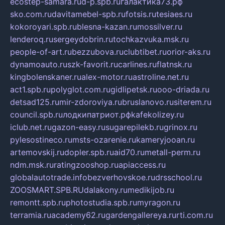
ecostep-samara.ru
d-p.spb.ru
галактика73.рф
sko.com.ru
davitamebel-spb.ru
fotsis.ru
tesiaes.ru
kokoroyari.spb.ru
blesna-kazan.ru
mossilver.ru
lenderoq.ru
sergeydobrin.ru
tochkazvuka.msk.ru
people-of-art.ru
bezzubova.ru
clubtibet.ru
orior-aks.ru
dynamoauto.ru
szk-favorit.ru
carlines.ru
flatnsk.ru
kingbolenskaner.ru
alex-motor.ru
astroline.net.ru
act1.spb.ru
polyglot.com.ru
gidlipetsk.ru
ooo-driada.ru
detsad125.ru
mir-zdoroviya.ru
bruslanovo.ru
siterem.ru
council.spb.ru
лодкипатриот.рф
kafekolizey.ru
iclub.net.ru
gazon-easy.ru
sugarepilekb.ru
grinox.ru
pylesostineco.ru
msts-ozarenie.ru
kameryjooan.ru
artemovskij.ru
dopler.spb.ru
aid70.ru
metall-perm.ru
ndm.msk.ru
ratingzooshop.ru
apiaccess.ru
globalautotrade.info
bezverhovskoe.ru
drsschool.ru
ZOOSMART.SPB.RU
dalakony.ru
medikijob.ru
remontt.spb.ru
photostudia.spb.ru
myragon.ru
terramia.ru
academy62.ru
gardengallereya.ru
rti.com.ru