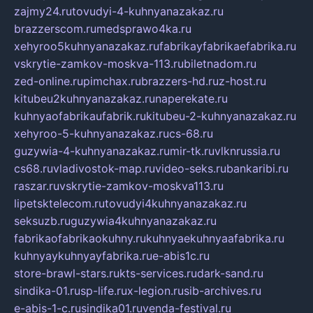
zajmy24.ru
tovudyi-4-kuhnyanazakaz.ru
brazzerscom.ru
medsprawo4ka.ru
xehyroo5kuhnyanazakaz.ru
fabrikayfabrikaefabrika.ru
vskrytie-zamkov-moskva-113.ru
biletnadom.ru
zed-online.ru
pimchax.ru
brazzers-hd.ru
z-host.ru
kitubeu2kuhnyanazakaz.ru
naperekate.ru
kuhnyaofabrikaufabrik.ru
kitubeu-2-kuhnyanazakaz.ru
xehyroo-5-kuhnyanazakaz.ru
cs-68.ru
guzywia-4-kuhnyanazakaz.ru
mir-tk.ru
vlknrussia.ru
cs68.ru
vladivostok-map.ru
video-seks.ru
bankaribi.ru
raszar.ru
vskrytie-zamkov-moskva113.ru
lipetsktelecom.ru
tovudyi4kuhnyanazakaz.ru
seksuzb.ru
guzywia4kuhnyanazakaz.ru
fabrikaofabrikaokuhny.ru
kuhnyaekuhnyaafabrika.ru
kuhnyaykuhnyayfabrika.ru
e-abis1c.ru
store-brawl-stars.ru
kts-services.ru
dark-sand.ru
sindika-01.ru
sp-life.ru
x-legion.ru
sib-archives.ru
e-abis-1-c.ru
sindika01.ru
venda-festival.ru