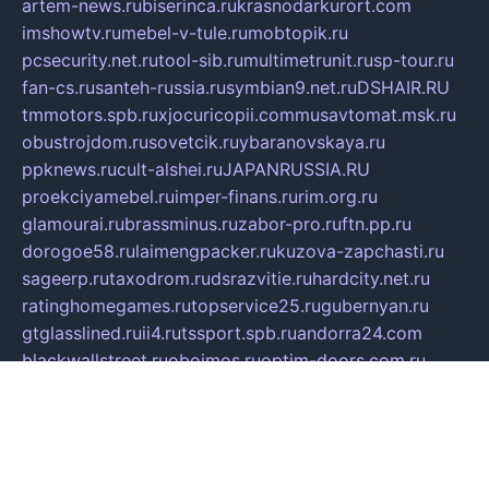
artem-news.ru
biserinca.ru
krasnodarkurort.com
imshowtv.ru
mebel-v-tule.ru
mobtopik.ru
pcsecurity.net.ru
tool-sib.ru
multimetrunit.ru
sp-tour.ru
fan-cs.ru
santeh-russia.ru
symbian9.net.ru
DSHAIR.RU
tmmotors.spb.ru
xjocuricopii.com
musavtomat.msk.ru
obustrojdom.ru
sovetcik.ru
ybaranovskaya.ru
ppknews.ru
cult-alshei.ru
JAPANRUSSIA.RU
proekciyamebel.ru
imper-finans.ru
rim.org.ru
glamourai.ru
brassminus.ru
zabor-pro.ru
ftn.pp.ru
dorogoe58.ru
laimengpacker.ru
kuzova-zapchasti.ru
sageerp.ru
taxodrom.ru
dsrazvitie.ru
hardcity.net.ru
ratinghomegames.ru
topservice25.ru
gubernyan.ru
gtglasslined.ru
ii4.ru
tssport.spb.ru
andorra24.com
blackwallstreet.ru
oboimos.ru
optim-doors.com.ru
ikuch.ru
nycr.org.ru
npa21.ru
vremya-ch.spb.ru
desert000.ru
ivtorgi.ru
ifiori.ru
catalog-statei.ru
dcv.org.ru
spetsmaster174.ru
ipkameryhiseeu.ru
dum26.ru
ruspol.spb.ru
fr-opendp.ru
kam-solnyshko.ru