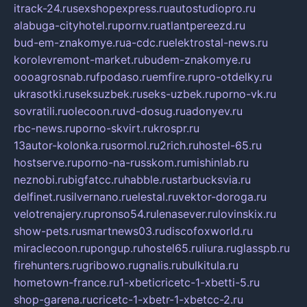
itrack-24.ru
sexshopexpress.ru
autostudiopro.ru
alabuga-cityhotel.ru
pornv.ru
atlantpereezd.ru
bud-em-znakomye.ru
a-cdc.ru
elektrostal-news.ru
korolevremont-market.ru
budem-znakomye.ru
oooagrosnab.ru
fpodaso.ru
emfire.ru
pro-otdelky.ru
ukrasotki.ru
seksuzbek.ru
seks-uzbek.ru
porno-vk.ru
sovratili.ru
olecoon.ru
vd-dosug.ru
adonyev.ru
rbc-news.ru
porno-skvirt.ru
krospr.ru
13autor-kolonka.ru
sormol.ru
2rich.ru
hostel-65.ru
hostserve.ru
porno-na-russkom.ru
mishinlab.ru
neznobi.ru
bigfatcc.ru
habble.ru
starbucksvia.ru
delfinet.ru
silvernano.ru
elestal.ru
vektor-doroga.ru
velotrenajery.ru
pronso54.ru
lenasever.ru
lovinskix.ru
show-pets.ru
smartnews03.ru
discofoxworld.ru
miraclecoon.ru
pongup.ru
hostel65.ru
liura.ru
glasspb.ru
firehunters.ru
gribowo.ru
gnalis.ru
bulkitula.ru
hometown-france.ru
1-xbeticricetc-1-xbetti-5.ru
shop-garena.ru
cricetc-1-xbetr-1-xbetcc-2.ru