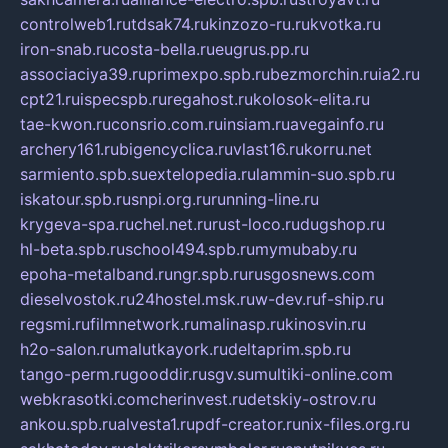
controlweb1.ru
tdsak74.ru
kinzozo-ru.ru
kvotka.ru
iron-snab.ru
costa-bella.ru
eugrus.pp.ru
associaciya39.ru
primexpo.spb.ru
bezmorchin.ru
ia2.ru
cpt21.ru
ispecspb.ru
regahost.ru
kolosok-elita.ru
tae-kwon.ru
consrio.com.ru
insiam.ru
avegainfo.ru
archery161.ru
bigencyclica.ru
vlast16.ru
korru.net
sarmiento.spb.su
extelopedia.ru
lammin-suo.spb.ru
iskatour.spb.ru
snpi.org.ru
running-line.ru
krygeva-spa.ru
chel.net.ru
rust-loco.ru
dugshop.ru
hl-beta.spb.ru
school494.spb.ru
mymubaby.ru
epoha-metalband.ru
ngr.spb.ru
rusgosnews.com
dieselvostok.ru
24hostel.msk.ru
w-dev.ru
f-ship.ru
regsmi.ru
filmnetwork.ru
malinasp.ru
kinosvin.ru
h2o-salon.ru
malutkayork.ru
deltaprim.spb.ru
tango-perm.ru
gooddir.ru
sgv.su
multiki-online.com
webkrasotki.com
cherinvest.ru
detskiy-ostrov.ru
ankou.spb.ru
alvesta1.ru
pdf-creator.ru
nix-files.org.ru