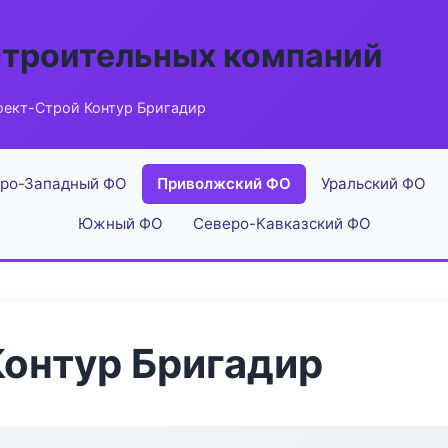
строительных компаний
оект-Строй Контур Бригадир
ро-Западный ФО
Приволжский ФО
Уральский ФО
Южный ФО
Северо-Кавказский ФО
онтур Бригадир