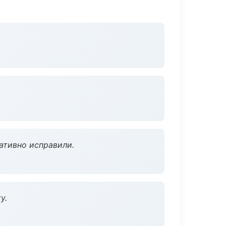
ативно исправили.
у.