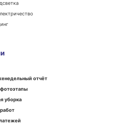
одсветка
электричество
динг
ми
женедельный отчёт
 фотоэтапы
ая уборка
 работ
платежей