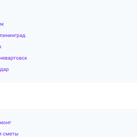
ик
лининград
к
невартовск
одар
емонт
и сметы