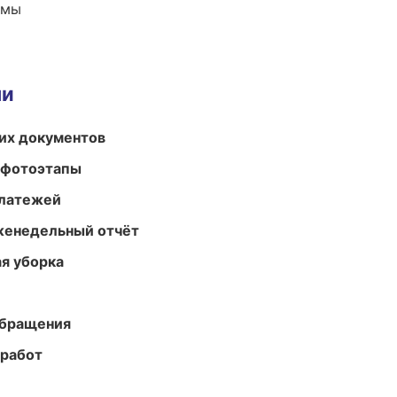
емы
ми
их документов
 фотоэтапы
платежей
женедельный отчёт
ая уборка
обращения
 работ