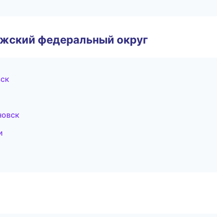
лжский федеральный округ
вск
новск
и