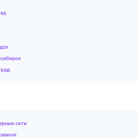
рад
одск
осибирск
град
ерные сети
ремонт