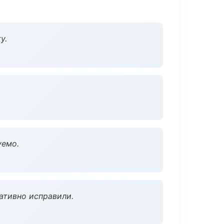
у.
уемо.
ативно исправили.