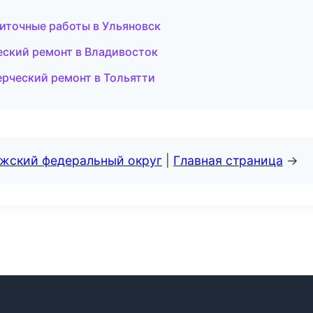
иточные работы в Ульяновск
еский ремонт в Владивосток
рческий ремонт в Тольятти
лжский федеральный округ
|
Главная страница
→