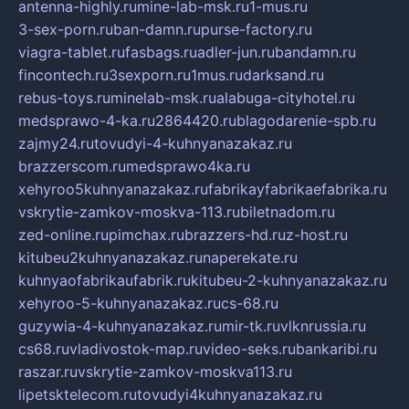
antenna-highly.ru
mine-lab-msk.ru
1-mus.ru
3-sex-porn.ru
ban-damn.ru
purse-factory.ru
viagra-tablet.ru
fasbags.ru
adler-jun.ru
bandamn.ru
fincontech.ru
3sexporn.ru
1mus.ru
darksand.ru
rebus-toys.ru
minelab-msk.ru
alabuga-cityhotel.ru
medsprawo-4-ka.ru
2864420.ru
blagodarenie-spb.ru
zajmy24.ru
tovudyi-4-kuhnyanazakaz.ru
brazzerscom.ru
medsprawo4ka.ru
xehyroo5kuhnyanazakaz.ru
fabrikayfabrikaefabrika.ru
vskrytie-zamkov-moskva-113.ru
biletnadom.ru
zed-online.ru
pimchax.ru
brazzers-hd.ru
z-host.ru
kitubeu2kuhnyanazakaz.ru
naperekate.ru
kuhnyaofabrikaufabrik.ru
kitubeu-2-kuhnyanazakaz.ru
xehyroo-5-kuhnyanazakaz.ru
cs-68.ru
guzywia-4-kuhnyanazakaz.ru
mir-tk.ru
vlknrussia.ru
cs68.ru
vladivostok-map.ru
video-seks.ru
bankaribi.ru
raszar.ru
vskrytie-zamkov-moskva113.ru
lipetsktelecom.ru
tovudyi4kuhnyanazakaz.ru