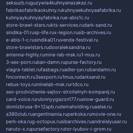
seksuzb.ru
guzywia4kuhnyanazakaz.ru
fabrikaofabrikaokuhny.ru
kuhnyaekuhnyaafabrika.ru
kuhnyaykuhnyayfabrika.ru
e-abis1c.ru
store-brawl-stars.ru
kts-services.ru
dark-sand.ru
sindika-01.ru
sp-life.ru
x-legion.ru
sib-archives.ru
e-abis-1-c.ru
sindika01.ru
venda-festival.ru
store-brawlstars.ru
dooraleksandria.ru
antenna-highly.ru
mine-lab-msk.ru
1-mus.ru
3-sex-porn.ru
ban-damn.ru
purse-factory.ru
viagra-tablet.ru
fasbags.ru
adler-jun.ru
bandamn.ru
fincontech.ru
3sexporn.ru
1mus.ru
darksand.ru
rebus-toys.ru
minelab-msk.ru
rtdco.ru
seo-prodvizhenie-sajtov-stroitelnyh-kompanij.ru
card-voice.ru
rulonnyygazon177.ru
snow-guard.ru
domizbrusa-9x12spb.ru
demaholding.ru
aalse.ru
a380club.ru
argentinamia.ru
perkoka.ru
movie-one.ru
perk-oka.ru
g-octopus.ru
sibarchives.ru
andreislyusar.ru
naruto-x.ru
pursefactory.ru
tor-lyubov-i-grom.ru