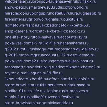
velotrenajery.ru
pronso54.ru
lenasever.ru
lovinskix.ru
show-pets.ru
smartnews03.ru
discofoxworld.ru
miraclecoon.ru
pongup.ru
hostel65.ru
liura.ru
glasspb.ru
firehunters.ru
gribowo.ru
gnalis.ru
bulkitula.ru
hometown-france.ru
1-xbeticricetc-1-xbetti-5.ru
shop-garena.ru
cricetc-1-xbetr-1-xbetcc-2.ru
one-life-story.ru
top-halyava.ru
accounts112.ru
poka-vse-doma-2.ru
3-d-file.ru
hahahaharms.ru
g2012.ru
tst-1.ru
shaggy-cat.ru
opsmgr.ru
ev-gallery.ru
g-2012.ru
ops-mgr.ru
accounts-112.ru
csm-demo.ru
poka-vse-doma2.ru
airgungames.ru
allseo-host.ru
tehosmotre.ru
varieta-yug.ru
cricetc1xbetr1xbetcc2.ru
raytor-d.ru
atillagunn.ru
3d-file.ru
1xbeticricetc1xbetti5.ru
uafoot-statti.ru
e-abis1c.ru
store-brawl-stars.ru
kts-services.ru
dark-sand.ru
sindika-01.ru
sp-life.ru
x-legion.ru
sib-archives.ru
e-abis-1-c.ru
sindika01.ru
venda-festival.ru
store-brawlstars.ru
dooraleksandria.ru