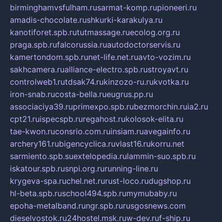
birminghamvsfulham.ru
sarmat-komp.ru
pioneeri.ru
amadis-chocolate.ru
shkurki-karakulya.ru
kanotiforet.spb.ru
tutmassage.ru
ecolog.org.ru
praga.spb.ru
falcorussia.ru
autodoctorservis.ru
kamertondom.spb.ru
net-life.net.ru
avto-vozim.ru
sakhcamera.ru
alliance-electro.spb.ru
stroyavt.ru
controlweb1.ru
tdsak74.ru
kinzozo-ru.ru
kvotka.ru
iron-snab.ru
costa-bella.ru
eugrus.pp.ru
associaciya39.ru
primexpo.spb.ru
bezmorchin.ru
ia2.ru
cpt21.ru
ispecspb.ru
regahost.ru
kolosok-elita.ru
tae-kwon.ru
consrio.com.ru
insiam.ru
avegainfo.ru
archery161.ru
bigencyclica.ru
vlast16.ru
korru.net
sarmiento.spb.su
extelopedia.ru
lammin-suo.spb.ru
iskatour.spb.ru
snpi.org.ru
running-line.ru
krygeva-spa.ru
chel.net.ru
rust-loco.ru
dugshop.ru
hl-beta.spb.ru
school494.spb.ru
mymubaby.ru
epoha-metalband.ru
ngr.spb.ru
rusgosnews.com
dieselvostok.ru
24hostel.msk.ru
w-dev.ru
f-ship.ru