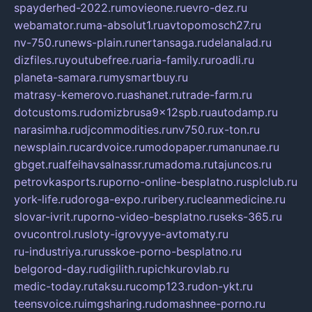
spayderhed-2022.ru
movieone.ru
evro-dez.ru
webamator.ru
ma-absolut1.ru
avtopomosch27.ru
nv-750.ru
news-plain.ru
nertansaga.ru
delanalad.ru
dizfiles.ru
youtubefree.ru
aria-family.ru
roadli.ru
planeta-samara.ru
mysmartbuy.ru
matrasy-kemerovo.ru
ashanet.ru
trade-farm.ru
dotcustoms.ru
domizbrusa9x12spb.ru
autodamp.ru
narasimha.ru
djcommodities.ru
nv750.ru
x-ton.ru
newsplain.ru
cardvoice.ru
modopaper.ru
manunae.ru
gbget.ru
alfeihavsalnassr.ru
madoma.ru
tajuncos.ru
petrovkasports.ru
porno-online-besplatno.ru
splclub.ru
york-life.ru
doroga-expo.ru
ribery.ru
cleanmedicine.ru
slovar-ivrit.ru
porno-video-besplatno.ru
seks-365.ru
ovucontrol.ru
sloty-igrovyye-avtomaty.ru
ru-industriya.ru
russkoe-porno-besplatno.ru
belgorod-day.ru
digilith.ru
pichkurovlab.ru
medic-today.ru
taksu.ru
comp123.ru
don-ykt.ru
teensvoice.ru
imgsharing.ru
domashnee-porno.ru