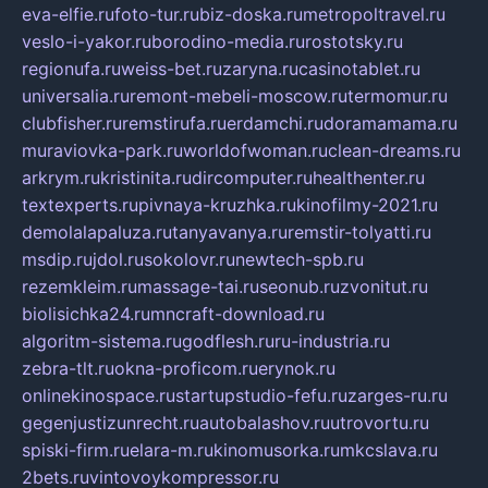
eva-elfie.ru
foto-tur.ru
biz-doska.ru
metropoltravel.ru
veslo-i-yakor.ru
borodino-media.ru
rostotsky.ru
regionufa.ru
weiss-bet.ru
zaryna.ru
casinotablet.ru
universalia.ru
remont-mebeli-moscow.ru
termomur.ru
clubfisher.ru
remstirufa.ru
erdamchi.ru
doramamama.ru
muraviovka-park.ru
worldofwoman.ru
clean-dreams.ru
arkrym.ru
kristinita.ru
dircomputer.ru
healthenter.ru
textexperts.ru
pivnaya-kruzhka.ru
kinofilmy-2021.ru
demolalapaluza.ru
tanyavanya.ru
remstir-tolyatti.ru
msdip.ru
jdol.ru
sokolovr.ru
newtech-spb.ru
rezemkleim.ru
massage-tai.ru
seonub.ru
zvonitut.ru
biolisichka24.ru
mncraft-download.ru
algoritm-sistema.ru
godflesh.ru
ru-industria.ru
zebra-tlt.ru
okna-proficom.ru
erynok.ru
onlinekinospace.ru
startupstudio-fefu.ru
zarges-ru.ru
gegenjustizunrecht.ru
autobalashov.ru
utrovortu.ru
spiski-firm.ru
elara-m.ru
kinomusorka.ru
mkcslava.ru
2bets.ru
vintovoykompressor.ru