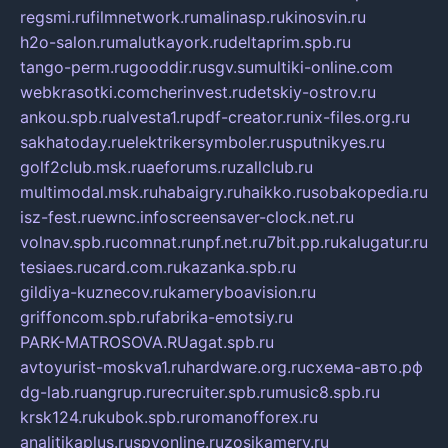
regsmi.ru
filmnetwork.ru
malinasp.ru
kinosvin.ru
h2o-salon.ru
malutkayork.ru
deltaprim.spb.ru
tango-perm.ru
gooddir.ru
sgv.su
multiki-online.com
webkrasotki.com
cherinvest.ru
detskiy-ostrov.ru
ankou.spb.ru
alvesta1.ru
pdf-creator.ru
nix-files.org.ru
sakhatoday.ru
elektrikersymboler.ru
sputnikyes.ru
golf2club.msk.ru
aeforums.ru
zallclub.ru
multimodal.msk.ru
habaigry.ru
haikko.ru
sobakopedia.ru
isz-fest.ru
ewnc.info
screensaver-clock.net.ru
volnav.spb.ru
comnat.ru
npf.net.ru
7bit.pp.ru
kalugatur.ru
tesiaes.ru
card.com.ru
kazanka.spb.ru
gildiya-kuznecov.ru
kameryboavision.ru
griffoncom.spb.ru
fabrika-emotsiy.ru
PARK-MATROSOVA.RU
agat.spb.ru
avtoyurist-moskva1.ru
hardware.org.ru
схема-авто.рф
dg-lab.ru
angrup.ru
recruiter.spb.ru
music8.spb.ru
krsk124.ru
kubok.spb.ru
romanofforex.ru
analitikaplus.ru
spyonline.ru
zosikamery.ru