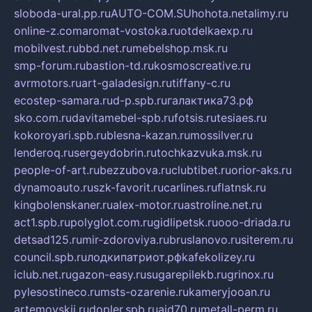
sloboda-ural.pp.ru
AUTO-COM.SU
hohota.net
alimy.ru
online-z.com
aromat-vostoka.ru
otdelkaexp.ru
mobilvest.ru
bbd.net.ru
mebelshop.msk.ru
smp-forum.ru
bastion-td.ru
kosmoscreative.ru
avrmotors.ru
art-galadesign.ru
tiffany-c.ru
ecostep-samara.ru
d-p.spb.ru
галактика73.рф
sko.com.ru
davitamebel-spb.ru
fotsis.ru
tesiaes.ru
kokoroyari.spb.ru
blesna-kazan.ru
mossilver.ru
lenderoq.ru
sergeydobrin.ru
tochkazvuka.msk.ru
people-of-art.ru
bezzubova.ru
clubtibet.ru
orior-aks.ru
dynamoauto.ru
szk-favorit.ru
carlines.ru
flatnsk.ru
kingbolenskaner.ru
alex-motor.ru
astroline.net.ru
act1.spb.ru
polyglot.com.ru
gidlipetsk.ru
ooo-driada.ru
detsad125.ru
mir-zdoroviya.ru
bruslanovo.ru
siterem.ru
council.spb.ru
лодкипатриот.рф
kafekolizey.ru
iclub.net.ru
gazon-easy.ru
sugarepilekb.ru
grinox.ru
pylesostineco.ru
msts-ozarenie.ru
kameryjooan.ru
artemovskij.ru
dopler.spb.ru
aid70.ru
metall-perm.ru