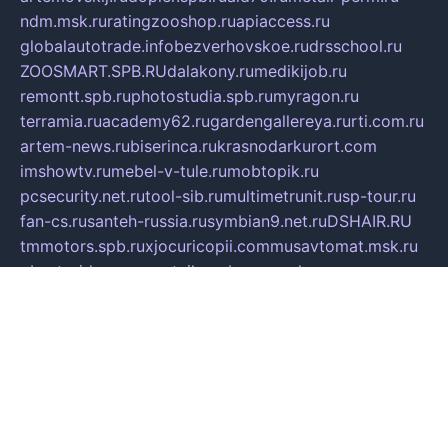
ndm.msk.ru
ratingzooshop.ru
apiaccess.ru
globalautotrade.info
bezverhovskoe.ru
drsschool.ru
ZOOSMART.SPB.RU
dalakony.ru
medikijob.ru
remontt.spb.ru
photostudia.spb.ru
myragon.ru
terramia.ru
academy62.ru
gardengallereya.ru
rti.com.ru
artem-news.ru
biserinca.ru
krasnodarkurort.com
imshowtv.ru
mebel-v-tule.ru
mobtopik.ru
pcsecurity.net.ru
tool-sib.ru
multimetrunit.ru
sp-tour.ru
fan-cs.ru
santeh-russia.ru
symbian9.net.ru
DSHAIR.RU
tmmotors.spb.ru
xjocuricopii.com
musavtomat.msk.ru
obustrojdom.ru
sovetcik.ru
ybaranovskaya.ru
ppknews.ru
cult-alshei.ru
JAPANRUSSIA.RU
proekciyamebel.ru
imper-finans.ru
rim.org.ru
glamourai.ru
brassminus.ru
zabor-pro.ru
ftn.pp.ru
dorogoe58.ru
laimengpacker.ru
kuzova-zapchasti.ru
sageerp.ru
taxodrom.ru
dsrazvitie.ru
hardcity.net.ru
ratinghomegames.ru
topservice25.ru
gubernyan.ru
gtglasslined.ru
ii4.ru
tssport.spb.ru
andorra24.com