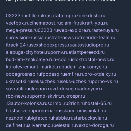
03223.ru
ufille.ru
krasotata.ru
prazdnikdushi.ru
veetbox.ru
cinemapost.ru
ciam-fr.ru
kraft-you.ru
mega-press.ru
03223.ru
web-explore.ru
rastenuya.ru
eurovision-russia.ru
strah-news.ru
freeride-team.ru
itrack-24.ru
sexshopexpress.ru
autostudiopro.ru
alabuga-cityhotel.ru
pornv.ru
atlantpereezd.ru
bud-em-znakomye.ru
a-cdc.ru
elektrostal-news.ru
korolevremont-market.ru
budem-znakomye.ru
oooagrosnab.ru
fpodaso.ru
emfire.ru
pro-otdelky.ru
ukrasotki.ru
seksuzbek.ru
seks-uzbek.ru
porno-vk.ru
sovratili.ru
olecoon.ru
vd-dosug.ru
adonyev.ru
rbc-news.ru
porno-skvirt.ru
krospr.ru
13autor-kolonka.ru
sormol.ru
2rich.ru
hostel-65.ru
hostserve.ru
porno-na-russkom.ru
mishinlab.ru
neznobi.ru
bigfatcc.ru
habble.ru
starbucksvia.ru
delfinet.ru
silvernano.ru
elestal.ru
vektor-doroga.ru