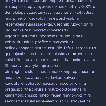
arkrym.ru
kristinita.ru
dircomputer.ru
healthenter.ru
textexperts.ru
pivnaya-kruzhka.ru
kinofilmy-2021.ru
demolalapaluza.ru
tanyavanya.ru
remstir-tolyatti.ru
msdip.ru
jdol.ru
sokolovr.ru
newtech-spb.ru
rezemkleim.ru
massage-tai.ru
seonub.ru
zvonitut.ru
biolisichka24.ru
mncraft-download.ru
algoritm-sistema.ru
godflesh.ru
ru-industria.ru
zebra-tlt.ru
okna-proficom.ru
erynok.ru
onlinekinospace.ru
startupstudio-fefu.ru
zarges-ru.ru
gegenjustizunrecht.ru
autobalashov.ru
utrovortu.ru
spiski-firm.ru
elara-m.ru
kinomusorka.ru
mkcslava.ru
2bets.ru
vintovoykompressor.ru
birminghamvsfulham.ru
sarmat-komp.ru
pioneeri.ru
amadis-chocolate.ru
shkurki-karakulya.ru
kanotiforet.spb.ru
tutmassage.ru
ecolog.org.ru
praga.spb.ru
falcorussia.ru
autodoctorservis.ru
kamertondom.spb.ru
net-life.net.ru
avto-vozim.ru
sakhcamera.ru
alliance-electro.spb.ru
stroyavt.ru