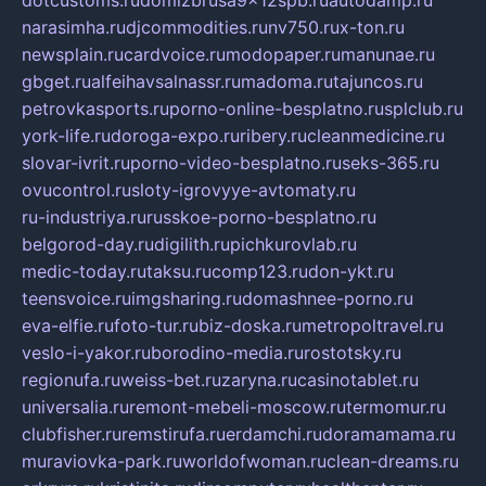
dotcustoms.ru
domizbrusa9x12spb.ru
autodamp.ru
narasimha.ru
djcommodities.ru
nv750.ru
x-ton.ru
newsplain.ru
cardvoice.ru
modopaper.ru
manunae.ru
gbget.ru
alfeihavsalnassr.ru
madoma.ru
tajuncos.ru
petrovkasports.ru
porno-online-besplatno.ru
splclub.ru
york-life.ru
doroga-expo.ru
ribery.ru
cleanmedicine.ru
slovar-ivrit.ru
porno-video-besplatno.ru
seks-365.ru
ovucontrol.ru
sloty-igrovyye-avtomaty.ru
ru-industriya.ru
russkoe-porno-besplatno.ru
belgorod-day.ru
digilith.ru
pichkurovlab.ru
medic-today.ru
taksu.ru
comp123.ru
don-ykt.ru
teensvoice.ru
imgsharing.ru
domashnee-porno.ru
eva-elfie.ru
foto-tur.ru
biz-doska.ru
metropoltravel.ru
veslo-i-yakor.ru
borodino-media.ru
rostotsky.ru
regionufa.ru
weiss-bet.ru
zaryna.ru
casinotablet.ru
universalia.ru
remont-mebeli-moscow.ru
termomur.ru
clubfisher.ru
remstirufa.ru
erdamchi.ru
doramamama.ru
muraviovka-park.ru
worldofwoman.ru
clean-dreams.ru