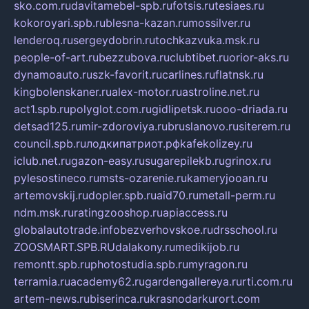
sko.com.ru
davitamebel-spb.ru
fotsis.ru
tesiaes.ru
kokoroyari.spb.ru
blesna-kazan.ru
mossilver.ru
lenderoq.ru
sergeydobrin.ru
tochkazvuka.msk.ru
people-of-art.ru
bezzubova.ru
clubtibet.ru
orior-aks.ru
dynamoauto.ru
szk-favorit.ru
carlines.ru
flatnsk.ru
kingbolenskaner.ru
alex-motor.ru
astroline.net.ru
act1.spb.ru
polyglot.com.ru
gidlipetsk.ru
ooo-driada.ru
detsad125.ru
mir-zdoroviya.ru
bruslanovo.ru
siterem.ru
council.spb.ru
лодкипатриот.рф
kafekolizey.ru
iclub.net.ru
gazon-easy.ru
sugarepilekb.ru
grinox.ru
pylesostineco.ru
msts-ozarenie.ru
kameryjooan.ru
artemovskij.ru
dopler.spb.ru
aid70.ru
metall-perm.ru
ndm.msk.ru
ratingzooshop.ru
apiaccess.ru
globalautotrade.info
bezverhovskoe.ru
drsschool.ru
ZOOSMART.SPB.RU
dalakony.ru
medikijob.ru
remontt.spb.ru
photostudia.spb.ru
myragon.ru
terramia.ru
academy62.ru
gardengallereya.ru
rti.com.ru
artem-news.ru
biserinca.ru
krasnodarkurort.com