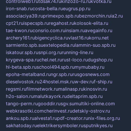
controlweb1.ru
tdsak74.ru
kinzozo-ru.ru
kvotka.ru
iron-snab.ru
costa-bella.ru
eugrus.pp.ru
associaciya39.ru
primexpo.spb.ru
bezmorchin.ru
ia2.ru
cpt21.ru
ispecspb.ru
regahost.ru
kolosok-elita.ru
tae-kwon.ru
consrio.com.ru
insiam.ru
avegainfo.ru
archery161.ru
bigencyclica.ru
vlast16.ru
korru.net
sarmiento.spb.su
extelopedia.ru
lammin-suo.spb.ru
iskatour.spb.ru
snpi.org.ru
running-line.ru
krygeva-spa.ru
chel.net.ru
rust-loco.ru
dugshop.ru
hl-beta.spb.ru
school494.spb.ru
mymubaby.ru
epoha-metalband.ru
ngr.spb.ru
rusgosnews.com
dieselvostok.ru
24hostel.msk.ru
w-dev.ru
f-ship.ru
regsmi.ru
filmnetwork.ru
malinasp.ru
kinosvin.ru
h2o-salon.ru
malutkayork.ru
deltaprim.spb.ru
tango-perm.ru
gooddir.ru
sgv.su
multiki-online.com
webkrasotki.com
cherinvest.ru
detskiy-ostrov.ru
ankou.spb.ru
alvesta1.ru
pdf-creator.ru
nix-files.org.ru
sakhatoday.ru
elektrikersymboler.ru
sputnikyes.ru