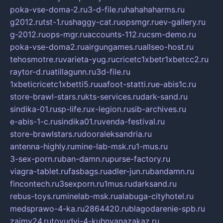
poka-vse-doma-2.ru
3-d-file.ru
hahahaharms.ru
g2012.ru
tst-1.ru
shaggy-cat.ru
opsmgr.ru
ev-gallery.ru
g-2012.ru
ops-mgr.ru
accounts-112.ru
csm-demo.ru
poka-vse-doma2.ru
airgungames.ru
allseo-host.ru
tehosmotre.ru
varieta-yug.ru
cricetc1xbetr1xbetcc2.ru
raytor-d.ru
atillagunn.ru
3d-file.ru
1xbeticricetc1xbetti5.ru
uafoot-statti.ru
e-abis1c.ru
store-brawl-stars.ru
kts-services.ru
dark-sand.ru
sindika-01.ru
sp-life.ru
x-legion.ru
sib-archives.ru
e-abis-1-c.ru
sindika01.ru
venda-festival.ru
store-brawlstars.ru
dooraleksandria.ru
antenna-highly.ru
mine-lab-msk.ru
1-mus.ru
3-sex-porn.ru
ban-damn.ru
purse-factory.ru
viagra-tablet.ru
fasbags.ru
adler-jun.ru
bandamn.ru
fincontech.ru
3sexporn.ru
1mus.ru
darksand.ru
rebus-toys.ru
minelab-msk.ru
alabuga-cityhotel.ru
medsprawo-4-ka.ru
2864420.ru
blagodarenie-spb.ru
zajmy24.ru
tovudyi-4-kuhnyanazakaz.ru