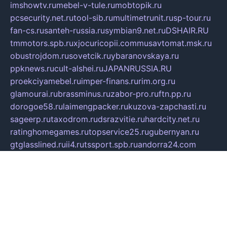
imshowtv.ru
mebel-v-tule.ru
mobtopik.ru
pcsecurity.net.ru
tool-sib.ru
multimetrunit.ru
sp-tour.ru
fan-cs.ru
santeh-russia.ru
symbian9.net.ru
DSHAIR.RU
tmmotors.spb.ru
xjocuricopii.com
musavtomat.msk.ru
obustrojdom.ru
sovetcik.ru
ybaranovskaya.ru
ppknews.ru
cult-alshei.ru
JAPANRUSSIA.RU
proekciyamebel.ru
imper-finans.ru
rim.org.ru
glamourai.ru
brassminus.ru
zabor-pro.ru
ftn.pp.ru
dorogoe58.ru
laimengpacker.ru
kuzova-zapchasti.ru
sageerp.ru
taxodrom.ru
dsrazvitie.ru
hardcity.net.ru
ratinghomegames.ru
topservice25.ru
gubernyan.ru
gtglasslined.ru
ii4.ru
tssport.spb.ru
andorra24.com
blackwallstreet.ru
oboimos.ru
optim-doors.com.ru
ikuch.ru
nycr.org.ru
npa21.ru
vremya-ch.spb.ru
desert000.ru
ivtorgi.ru
ifiori.ru
catalog-statei.ru
dcv.org.ru
spetsmaster174.ru
ipkameryhiseeu.ru
dum26.ru
ruspol.spb.ru
fr-opendp.ru
kam-solnyshko.ru
cheyenne-arapaho.ru
sevzapmetal.spb.ru