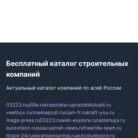
Бесплатный каталог строительных
компаний
Актуальный каталог компаний по всей России
03223.ru
ufille.ru
krasotata.ru
prazdnikdushi.ru
veetbox.ru
cinemapost.ru
ciam-fr.ru
kraft-you.ru
mega-press.ru
03223.ru
web-explore.ru
rastenuya.ru
eurovision-russia.ru
strah-news.ru
freeride-team.ru
itrack-24.ru
sexshopexpress.ru
autostudiopro.ru