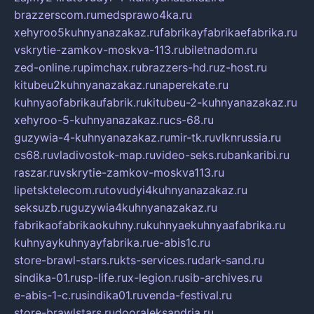
brazzerscom.ru
medsprawo4ka.ru
xehyroo5kuhnyanazakaz.ru
fabrikayfabrikaefabrika.ru
vskrytie-zamkov-moskva-113.ru
biletnadom.ru
zed-online.ru
pimchax.ru
brazzers-hd.ru
z-host.ru
kitubeu2kuhnyanazakaz.ru
naperekate.ru
kuhnyaofabrikaufabrik.ru
kitubeu-2-kuhnyanazakaz.ru
xehyroo-5-kuhnyanazakaz.ru
cs-68.ru
guzywia-4-kuhnyanazakaz.ru
mir-tk.ru
vlknrussia.ru
cs68.ru
vladivostok-map.ru
video-seks.ru
bankaribi.ru
raszar.ru
vskrytie-zamkov-moskva113.ru
lipetsktelecom.ru
tovudyi4kuhnyanazakaz.ru
seksuzb.ru
guzywia4kuhnyanazakaz.ru
fabrikaofabrikaokuhny.ru
kuhnyaekuhnyaafabrika.ru
kuhnyaykuhnyayfabrika.ru
e-abis1c.ru
store-brawl-stars.ru
kts-services.ru
dark-sand.ru
sindika-01.ru
sp-life.ru
x-legion.ru
sib-archives.ru
e-abis-1-c.ru
sindika01.ru
venda-festival.ru
store-brawlstars.ru
dooraleksandria.ru