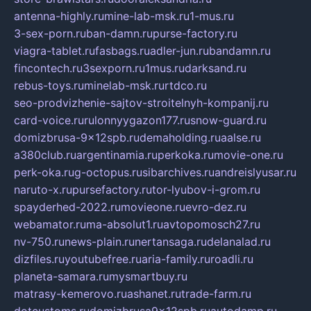
antenna-highly.ru
mine-lab-msk.ru
1-mus.ru
3-sex-porn.ru
ban-damn.ru
purse-factory.ru
viagra-tablet.ru
fasbags.ru
adler-jun.ru
bandamn.ru
fincontech.ru
3sexporn.ru
1mus.ru
darksand.ru
rebus-toys.ru
minelab-msk.ru
rtdco.ru
seo-prodvizhenie-sajtov-stroitelnyh-kompanij.ru
card-voice.ru
rulonnyygazon177.ru
snow-guard.ru
domizbrusa-9x12spb.ru
demaholding.ru
aalse.ru
a380club.ru
argentinamia.ru
perkoka.ru
movie-one.ru
perk-oka.ru
g-octopus.ru
sibarchives.ru
andreislyusar.ru
naruto-x.ru
pursefactory.ru
tor-lyubov-i-grom.ru
spayderhed-2022.ru
movieone.ru
evro-dez.ru
webamator.ru
ma-absolut1.ru
avtopomosch27.ru
nv-750.ru
news-plain.ru
nertansaga.ru
delanalad.ru
dizfiles.ru
youtubefree.ru
aria-family.ru
roadli.ru
planeta-samara.ru
mysmartbuy.ru
matrasy-kemerovo.ru
ashanet.ru
trade-farm.ru