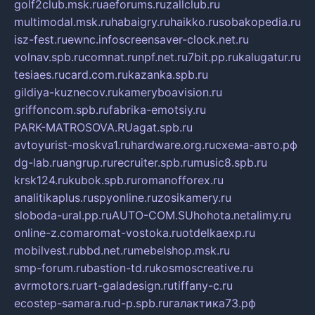
golf2club.msk.ru
aeforums.ru
zallclub.ru
multimodal.msk.ru
habaigry.ru
haikko.ru
sobakopedia.ru
isz-fest.ru
ewnc.info
screensaver-clock.net.ru
volnav.spb.ru
comnat.ru
npf.net.ru
7bit.pp.ru
kalugatur.ru
tesiaes.ru
card.com.ru
kazanka.spb.ru
gildiya-kuznecov.ru
kameryboavision.ru
griffoncom.spb.ru
fabrika-emotsiy.ru
PARK-MATROSOVA.RU
agat.spb.ru
avtoyurist-moskva1.ru
hardware.org.ru
схема-авто.рф
dg-lab.ru
angrup.ru
recruiter.spb.ru
music8.spb.ru
krsk124.ru
kubok.spb.ru
romanofforex.ru
analitikaplus.ru
spyonline.ru
zosikamery.ru
sloboda-ural.pp.ru
AUTO-COM.SU
hohota.net
alimy.ru
online-z.com
aromat-vostoka.ru
otdelkaexp.ru
mobilvest.ru
bbd.net.ru
mebelshop.msk.ru
smp-forum.ru
bastion-td.ru
kosmoscreative.ru
avrmotors.ru
art-galadesign.ru
tiffany-c.ru
ecostep-samara.ru
d-p.spb.ru
галактика73.рф