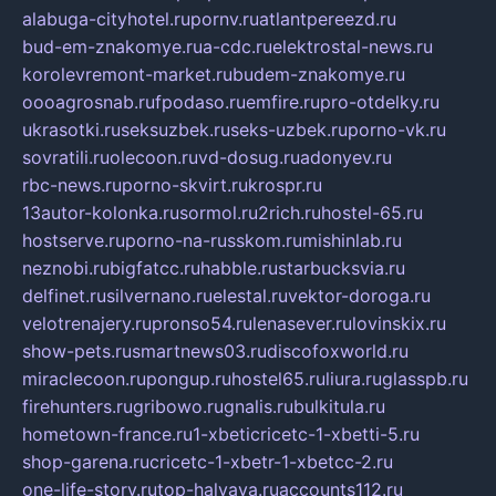
alabuga-cityhotel.ru
pornv.ru
atlantpereezd.ru
bud-em-znakomye.ru
a-cdc.ru
elektrostal-news.ru
korolevremont-market.ru
budem-znakomye.ru
oooagrosnab.ru
fpodaso.ru
emfire.ru
pro-otdelky.ru
ukrasotki.ru
seksuzbek.ru
seks-uzbek.ru
porno-vk.ru
sovratili.ru
olecoon.ru
vd-dosug.ru
adonyev.ru
rbc-news.ru
porno-skvirt.ru
krospr.ru
13autor-kolonka.ru
sormol.ru
2rich.ru
hostel-65.ru
hostserve.ru
porno-na-russkom.ru
mishinlab.ru
neznobi.ru
bigfatcc.ru
habble.ru
starbucksvia.ru
delfinet.ru
silvernano.ru
elestal.ru
vektor-doroga.ru
velotrenajery.ru
pronso54.ru
lenasever.ru
lovinskix.ru
show-pets.ru
smartnews03.ru
discofoxworld.ru
miraclecoon.ru
pongup.ru
hostel65.ru
liura.ru
glasspb.ru
firehunters.ru
gribowo.ru
gnalis.ru
bulkitula.ru
hometown-france.ru
1-xbeticricetc-1-xbetti-5.ru
shop-garena.ru
cricetc-1-xbetr-1-xbetcc-2.ru
one-life-story.ru
top-halyava.ru
accounts112.ru