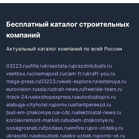
Бесплатный каталог строительных
компаний
Актуальный каталог компаний по всей России
03223.ru
ufille.ru
krasotata.ru
prazdnikdushi.ru
veetbox.ru
cinemapost.ru
ciam-fr.ru
kraft-you.ru
mega-press.ru
03223.ru
web-explore.ru
rastenuya.ru
eurovision-russia.ru
strah-news.ru
freeride-team.ru
itrack-24.ru
sexshopexpress.ru
autostudiopro.ru
alabuga-cityhotel.ru
pornv.ru
atlantpereezd.ru
bud-em-znakomye.ru
a-cdc.ru
elektrostal-news.ru
korolevremont-market.ru
budem-znakomye.ru
oooagrosnab.ru
fpodaso.ru
emfire.ru
pro-otdelky.ru
ukrasotki.ru
seksuzbek.ru
seks-uzbek.ru
porno-vk.ru