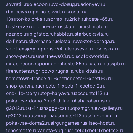
sovratili.ru
olecoon.ru
vd-dosug.ru
adonyev.ru
rbc-news.ru
porno-skvirt.ru
krospr.ru
13autor-kolonka.ru
sormol.ru
2rich.ru
hostel-65.ru
hostserve.ru
porno-na-russkom.ru
mishinlab.ru
neznobi.ru
bigfatcc.ru
habble.ru
starbucksvia.ru
delfinet.ru
silvernano.ru
elestal.ru
vektor-doroga.ru
velotrenajery.ru
pronso54.ru
lenasever.ru
lovinskix.ru
show-pets.ru
smartnews03.ru
discofoxworld.ru
miraclecoon.ru
pongup.ru
hostel65.ru
liura.ru
glasspb.ru
firehunters.ru
gribowo.ru
gnalis.ru
bulkitula.ru
hometown-france.ru
1-xbeticricetc-1-xbetti-5.ru
shop-garena.ru
cricetc-1-xbetr-1-xbetcc-2.ru
one-life-story.ru
top-halyava.ru
accounts112.ru
poka-vse-doma-2.ru
3-d-file.ru
hahahaharms.ru
g2012.ru
tst-1.ru
shaggy-cat.ru
opsmgr.ru
ev-gallery.ru
g-2012.ru
ops-mgr.ru
accounts-112.ru
csm-demo.ru
poka-vse-doma2.ru
airgungames.ru
allseo-host.ru
tehosmotre.ru
varieta-yug.ru
cricetc1xbetr1xbetcc2.ru