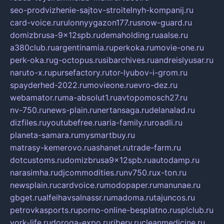
seo-prodvizhenie-sajtov-stroitelnyh-kompanij.ru
card-voice.ru
rulonnyygazon177.ru
snow-guard.ru
domizbrusa-9x12spb.ru
demaholding.ru
aalse.ru
a380club.ru
argentinamia.ru
perkoka.ru
movie-one.ru
perk-oka.ru
g-octopus.ru
sibarchives.ru
andreislyusar.ru
naruto-x.ru
pursefactory.ru
tor-lyubov-i-grom.ru
spayderhed-2022.ru
movieone.ru
evro-dez.ru
webamator.ru
ma-absolut1.ru
avtopomosch27.ru
nv-750.ru
news-plain.ru
nertansaga.ru
delanalad.ru
dizfiles.ru
youtubefree.ru
aria-family.ru
roadli.ru
planeta-samara.ru
mysmartbuy.ru
matrasy-kemerovo.ru
ashanet.ru
trade-farm.ru
dotcustoms.ru
domizbrusa9x12spb.ru
autodamp.ru
narasimha.ru
djcommodities.ru
nv750.ru
x-ton.ru
newsplain.ru
cardvoice.ru
modopaper.ru
manunae.ru
gbget.ru
alfeihavsalnassr.ru
madoma.ru
tajuncos.ru
petrovkasports.ru
porno-online-besplatno.ru
splclub.ru
york-life.ru
doroga-expo.ru
ribery.ru
cleanmedicine.ru