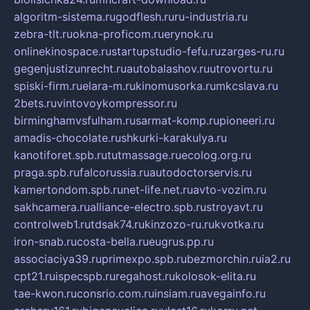
algoritm-sistema.ru
godflesh.ru
ru-industria.ru
zebra-tlt.ru
okna-proficom.ru
erynok.ru
onlinekinospace.ru
startupstudio-fefu.ru
zarges-ru.ru
gegenjustizunrecht.ru
autobalashov.ru
utrovortu.ru
spiski-firm.ru
elara-m.ru
kinomusorka.ru
mkcslava.ru
2bets.ru
vintovoykompressor.ru
birminghamvsfulham.ru
sarmat-komp.ru
pioneeri.ru
amadis-chocolate.ru
shkurki-karakulya.ru
kanotiforet.spb.ru
tutmassage.ru
ecolog.org.ru
praga.spb.ru
falcorussia.ru
autodoctorservis.ru
kamertondom.spb.ru
net-life.net.ru
avto-vozim.ru
sakhcamera.ru
alliance-electro.spb.ru
stroyavt.ru
controlweb1.ru
tdsak74.ru
kinzozo-ru.ru
kvotka.ru
iron-snab.ru
costa-bella.ru
eugrus.pp.ru
associaciya39.ru
primexpo.spb.ru
bezmorchin.ru
ia2.ru
cpt21.ru
ispecspb.ru
regahost.ru
kolosok-elita.ru
tae-kwon.ru
consrio.com.ru
insiam.ru
avegainfo.ru