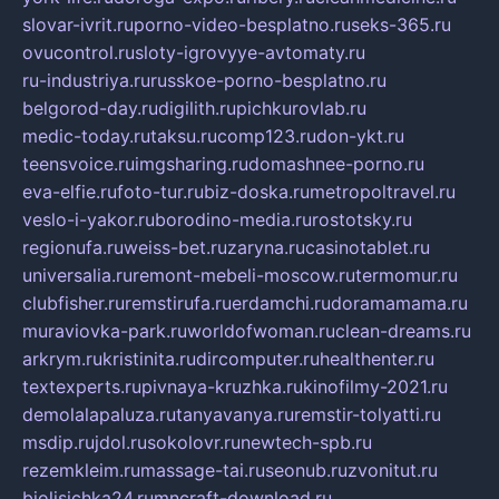
slovar-ivrit.ru
porno-video-besplatno.ru
seks-365.ru
ovucontrol.ru
sloty-igrovyye-avtomaty.ru
ru-industriya.ru
russkoe-porno-besplatno.ru
belgorod-day.ru
digilith.ru
pichkurovlab.ru
medic-today.ru
taksu.ru
comp123.ru
don-ykt.ru
teensvoice.ru
imgsharing.ru
domashnee-porno.ru
eva-elfie.ru
foto-tur.ru
biz-doska.ru
metropoltravel.ru
veslo-i-yakor.ru
borodino-media.ru
rostotsky.ru
regionufa.ru
weiss-bet.ru
zaryna.ru
casinotablet.ru
universalia.ru
remont-mebeli-moscow.ru
termomur.ru
clubfisher.ru
remstirufa.ru
erdamchi.ru
doramamama.ru
muraviovka-park.ru
worldofwoman.ru
clean-dreams.ru
arkrym.ru
kristinita.ru
dircomputer.ru
healthenter.ru
textexperts.ru
pivnaya-kruzhka.ru
kinofilmy-2021.ru
demolalapaluza.ru
tanyavanya.ru
remstir-tolyatti.ru
msdip.ru
jdol.ru
sokolovr.ru
newtech-spb.ru
rezemkleim.ru
massage-tai.ru
seonub.ru
zvonitut.ru
biolisichka24.ru
mncraft-download.ru