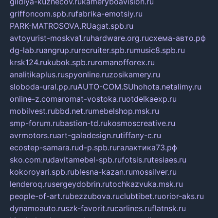
gildiya-kuznecov.ru
kameryboavision.ru
griffoncom.spb.ru
fabrika-emotsiy.ru
PARK-MATROSOVA.RU
agat.spb.ru
avtoyurist-moskva1.ru
hardware.org.ru
схема-авто.рф
dg-lab.ru
angrup.ru
recruiter.spb.ru
music8.spb.ru
krsk124.ru
kubok.spb.ru
romanofforex.ru
analitikaplus.ru
spyonline.ru
zosikamery.ru
sloboda-ural.pp.ru
AUTO-COM.SU
hohota.net
alimy.ru
online-z.com
aromat-vostoka.ru
otdelkaexp.ru
mobilvest.ru
bbd.net.ru
mebelshop.msk.ru
smp-forum.ru
bastion-td.ru
kosmoscreative.ru
avrmotors.ru
art-galadesign.ru
tiffany-c.ru
ecostep-samara.ru
d-p.spb.ru
галактика73.рф
sko.com.ru
davitamebel-spb.ru
fotsis.ru
tesiaes.ru
kokoroyari.spb.ru
blesna-kazan.ru
mossilver.ru
lenderoq.ru
sergeydobrin.ru
tochkazvuka.msk.ru
people-of-art.ru
bezzubova.ru
clubtibet.ru
orior-aks.ru
dynamoauto.ru
szk-favorit.ru
carlines.ru
flatnsk.ru