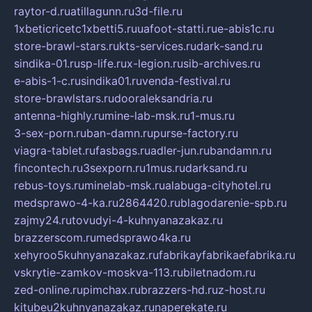
raytor-d.ru
atillagunn.ru
3d-file.ru
1xbeticricetc1xbetti5.ru
uafoot-statti.ru
e-abis1c.ru
store-brawl-stars.ru
kts-services.ru
dark-sand.ru
sindika-01.ru
sp-life.ru
x-legion.ru
sib-archives.ru
e-abis-1-c.ru
sindika01.ru
venda-festival.ru
store-brawlstars.ru
dooraleksandria.ru
antenna-highly.ru
mine-lab-msk.ru
1-mus.ru
3-sex-porn.ru
ban-damn.ru
purse-factory.ru
viagra-tablet.ru
fasbags.ru
adler-jun.ru
bandamn.ru
fincontech.ru
3sexporn.ru
1mus.ru
darksand.ru
rebus-toys.ru
minelab-msk.ru
alabuga-cityhotel.ru
medsprawo-4-ka.ru
2864420.ru
blagodarenie-spb.ru
zajmy24.ru
tovudyi-4-kuhnyanazakaz.ru
brazzerscom.ru
medsprawo4ka.ru
xehyroo5kuhnyanazakaz.ru
fabrikayfabrikaefabrika.ru
vskrytie-zamkov-moskva-113.ru
biletnadom.ru
zed-online.ru
pimchax.ru
brazzers-hd.ru
z-host.ru
kitubeu2kuhnyanazakaz.ru
naperekate.ru