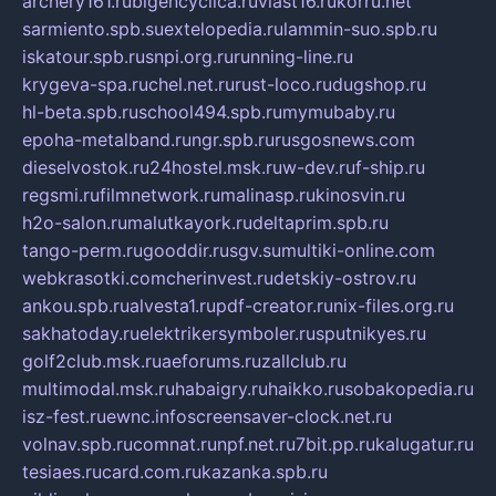
archery161.ru
bigencyclica.ru
vlast16.ru
korru.net
sarmiento.spb.su
extelopedia.ru
lammin-suo.spb.ru
iskatour.spb.ru
snpi.org.ru
running-line.ru
krygeva-spa.ru
chel.net.ru
rust-loco.ru
dugshop.ru
hl-beta.spb.ru
school494.spb.ru
mymubaby.ru
epoha-metalband.ru
ngr.spb.ru
rusgosnews.com
dieselvostok.ru
24hostel.msk.ru
w-dev.ru
f-ship.ru
regsmi.ru
filmnetwork.ru
malinasp.ru
kinosvin.ru
h2o-salon.ru
malutkayork.ru
deltaprim.spb.ru
tango-perm.ru
gooddir.ru
sgv.su
multiki-online.com
webkrasotki.com
cherinvest.ru
detskiy-ostrov.ru
ankou.spb.ru
alvesta1.ru
pdf-creator.ru
nix-files.org.ru
sakhatoday.ru
elektrikersymboler.ru
sputnikyes.ru
golf2club.msk.ru
aeforums.ru
zallclub.ru
multimodal.msk.ru
habaigry.ru
haikko.ru
sobakopedia.ru
isz-fest.ru
ewnc.info
screensaver-clock.net.ru
volnav.spb.ru
comnat.ru
npf.net.ru
7bit.pp.ru
kalugatur.ru
tesiaes.ru
card.com.ru
kazanka.spb.ru