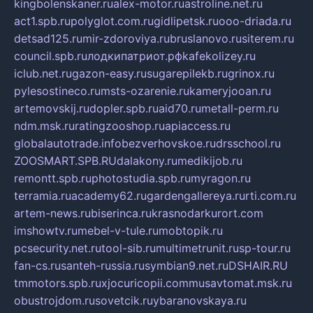
kingbolenskaner.ru
alex-motor.ru
astroline.net.ru
act1.spb.ru
polyglot.com.ru
gidlipetsk.ru
ooo-driada.ru
detsad125.ru
mir-zdoroviya.ru
bruslanovo.ru
siterem.ru
council.spb.ru
лодкипатриот.рф
kafekolizey.ru
iclub.net.ru
gazon-easy.ru
sugarepilekb.ru
grinox.ru
pylesostineco.ru
msts-ozarenie.ru
kameryjooan.ru
artemovskij.ru
dopler.spb.ru
aid70.ru
metall-perm.ru
ndm.msk.ru
ratingzooshop.ru
apiaccess.ru
globalautotrade.info
bezverhovskoe.ru
drsschool.ru
ZOOSMART.SPB.RU
dalakony.ru
medikijob.ru
remontt.spb.ru
photostudia.spb.ru
myragon.ru
terramia.ru
academy62.ru
gardengallereya.ru
rti.com.ru
artem-news.ru
biserinca.ru
krasnodarkurort.com
imshowtv.ru
mebel-v-tule.ru
mobtopik.ru
pcsecurity.net.ru
tool-sib.ru
multimetrunit.ru
sp-tour.ru
fan-cs.ru
santeh-russia.ru
symbian9.net.ru
DSHAIR.RU
tmmotors.spb.ru
xjocuricopii.com
musavtomat.msk.ru
obustrojdom.ru
sovetcik.ru
ybaranovskaya.ru