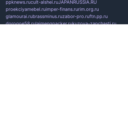
ppknews.ru
cult-alshei.ru
JAPANRUSSIA.RU
proekciyamebel.ru
imper-finans.ru
rim.org.ru
glamourai.ru
brassminus.ru
zabor-pro.ru
ftn.pp.ru
dorogoe58.ru
laimengpacker.ru
kuzova-zapchasti.ru
sageerp.ru
taxodrom.ru
dsrazvitie.ru
hardcity.net.ru
ratinghomegames.ru
topservice25.ru
gubernyan.ru
gtglasslined.ru
ii4.ru
tssport.spb.ru
andorra24.com
blackwallstreet.ru
oboimos.ru
optim-doors.com.ru
ikuch.ru
nycr.org.ru
npa21.ru
vremya-ch.spb.ru
desert000.ru
ivtorgi.ru
ifiori.ru
catalog-statei.ru
dcv.org.ru
spetsmaster174.ru
ipkameryhiseeu.ru
dum26.ru
ruspol.spb.ru
fr-opendp.ru
kam-solnyshko.ru
cheyenne-arapaho.ru
sevzapmetal.spb.ru
ted-lapidus.spb.ru
parasite-eliminator.ru
sigma-complete.ru
modernworld.ru
dama-moda.ru
eholot-group.ru
sk-nvkz.ru
DRONGOLD.RU
democratia2.ru
i-farmer.ru
mass-sport.org
jablonex.spb.ru
bookmess.ru
linkword.ru