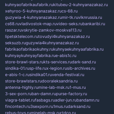
kuhnyaofabrikaufabrik.ru
kitubeu-2-kuhnyanazakaz.ru
xehyroo-5-kuhnyanazakaz.ru
cs-68.ru
guzywia-4-kuhnyanazakaz.ru
mir-tk.ru
vlknrussia.ru
cs68.ru
vladivostok-map.ru
video-seks.ru
bankaribi.ru
raszar.ru
vskrytie-zamkov-moskva113.ru
lipetsktelecom.ru
tovudyi4kuhnyanazakaz.ru
seksuzb.ru
guzywia4kuhnyanazakaz.ru
fabrikaofabrikaokuhny.ru
kuhnyaekuhnyaafabrika.ru
kuhnyaykuhnyayfabrika.ru
e-abis1c.ru
store-brawl-stars.ru
kts-services.ru
dark-sand.ru
sindika-01.ru
sp-life.ru
x-legion.ru
sib-archives.ru
e-abis-1-c.ru
sindika01.ru
venda-festival.ru
store-brawlstars.ru
dooraleksandria.ru
antenna-highly.ru
mine-lab-msk.ru
1-mus.ru
3-sex-porn.ru
ban-damn.ru
purse-factory.ru
viagra-tablet.ru
fasbags.ru
adler-jun.ru
bandamn.ru
fincontech.ru
3sexporn.ru
1mus.ru
darksand.ru
rebus-toys.ru
minelab-msk.ru
rtdco.ru