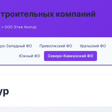
строительных компаний
г
» ООО Этаж Контур
ро-Западный ФО
Приволжский ФО
Уральский ФО
Южный ФО
Северо-Кавказский ФО
ур