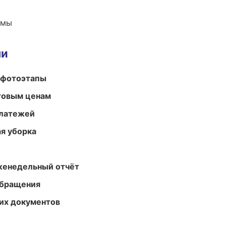
емы
ми
 фотоэтапы
птовым ценам
платежей
ая уборка
женедельный отчёт
обращения
их документов