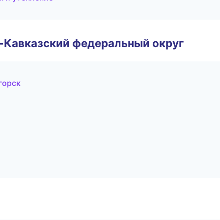
о-Кавказский федеральный округ
горск