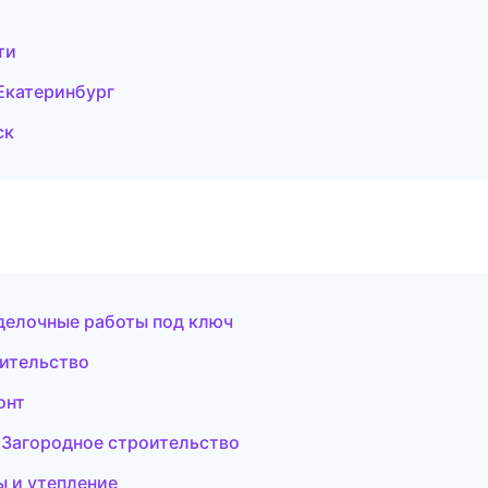
ти
Екатеринбург
ск
делочные работы под ключ
оительство
онт
 Загородное строительство
ы и утепление