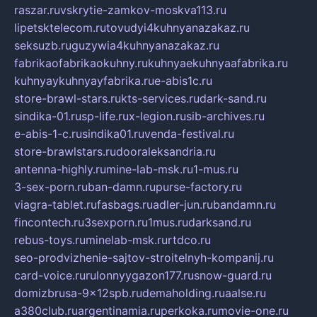
raszar.ru
vskrytie-zamkov-moskva113.ru
lipetsktelecom.ru
tovudyi4kuhnyanazakaz.ru
seksuzb.ru
guzywia4kuhnyanazakaz.ru
fabrikaofabrikaokuhny.ru
kuhnyaekuhnyaafabrika.ru
kuhnyaykuhnyayfabrika.ru
e-abis1c.ru
store-brawl-stars.ru
kts-services.ru
dark-sand.ru
sindika-01.ru
sp-life.ru
x-legion.ru
sib-archives.ru
e-abis-1-c.ru
sindika01.ru
venda-festival.ru
store-brawlstars.ru
dooraleksandria.ru
antenna-highly.ru
mine-lab-msk.ru
1-mus.ru
3-sex-porn.ru
ban-damn.ru
purse-factory.ru
viagra-tablet.ru
fasbags.ru
adler-jun.ru
bandamn.ru
fincontech.ru
3sexporn.ru
1mus.ru
darksand.ru
rebus-toys.ru
minelab-msk.ru
rtdco.ru
seo-prodvizhenie-sajtov-stroitelnyh-kompanij.ru
card-voice.ru
rulonnyygazon177.ru
snow-guard.ru
domizbrusa-9x12spb.ru
demaholding.ru
aalse.ru
a380club.ru
argentinamia.ru
perkoka.ru
movie-one.ru