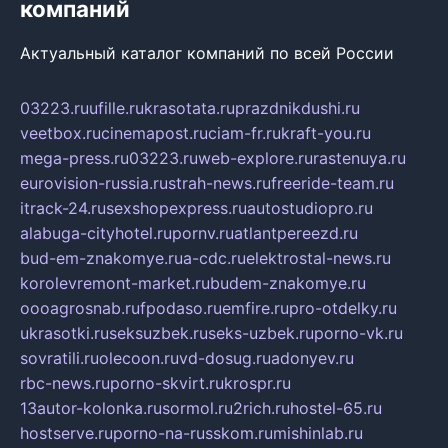
компаний
Актуальный каталог компаний по всей России
03223.ru
ufille.ru
krasotata.ru
prazdnikdushi.ru
veetbox.ru
cinemapost.ru
ciam-fr.ru
kraft-you.ru
mega-press.ru
03223.ru
web-explore.ru
rastenuya.ru
eurovision-russia.ru
strah-news.ru
freeride-team.ru
itrack-24.ru
sexshopexpress.ru
autostudiopro.ru
alabuga-cityhotel.ru
pornv.ru
atlantpereezd.ru
bud-em-znakomye.ru
a-cdc.ru
elektrostal-news.ru
korolevremont-market.ru
budem-znakomye.ru
oooagrosnab.ru
fpodaso.ru
emfire.ru
pro-otdelky.ru
ukrasotki.ru
seksuzbek.ru
seks-uzbek.ru
porno-vk.ru
sovratili.ru
olecoon.ru
vd-dosug.ru
adonyev.ru
rbc-news.ru
porno-skvirt.ru
krospr.ru
13autor-kolonka.ru
sormol.ru
2rich.ru
hostel-65.ru
hostserve.ru
porno-na-russkom.ru
mishinlab.ru