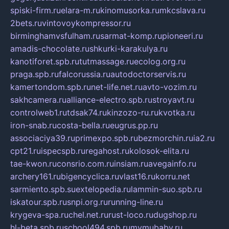
spiski-firm.ru
elara-m.ru
kinomusorka.ru
mkcslava.ru
2bets.ru
vintovoykompressor.ru
birminghamvsfulham.ru
sarmat-komp.ru
pioneeri.ru
amadis-chocolate.ru
shkurki-karakulya.ru
kanotiforet.spb.ru
tutmassage.ru
ecolog.org.ru
praga.spb.ru
falcorussia.ru
autodoctorservis.ru
kamertondom.spb.ru
net-life.net.ru
avto-vozim.ru
sakhcamera.ru
alliance-electro.spb.ru
stroyavt.ru
controlweb1.ru
tdsak74.ru
kinzozo-ru.ru
kvotka.ru
iron-snab.ru
costa-bella.ru
eugrus.pp.ru
associaciya39.ru
primexpo.spb.ru
bezmorchin.ru
ia2.ru
cpt21.ru
ispecspb.ru
regahost.ru
kolosok-elita.ru
tae-kwon.ru
consrio.com.ru
insiam.ru
avegainfo.ru
archery161.ru
bigencyclica.ru
vlast16.ru
korru.net
sarmiento.spb.su
extelopedia.ru
lammin-suo.spb.ru
iskatour.spb.ru
snpi.org.ru
running-line.ru
krygeva-spa.ru
chel.net.ru
rust-loco.ru
dugshop.ru
hl-beta.spb.ru
school494.spb.ru
mymubaby.ru