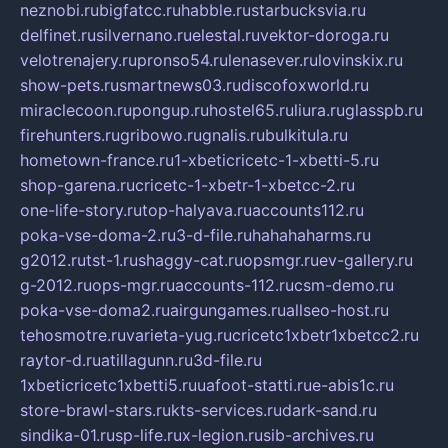
neznobi.ru
bigfatcc.ru
habble.ru
starbucksvia.ru
delfinet.ru
silvernano.ru
elestal.ru
vektor-doroga.ru
velotrenajery.ru
pronso54.ru
lenasever.ru
lovinskix.ru
show-pets.ru
smartnews03.ru
discofoxworld.ru
miraclecoon.ru
pongup.ru
hostel65.ru
liura.ru
glasspb.ru
firehunters.ru
gribowo.ru
gnalis.ru
bulkitula.ru
hometown-france.ru
1-xbeticricetc-1-xbetti-5.ru
shop-garena.ru
cricetc-1-xbetr-1-xbetcc-2.ru
one-life-story.ru
top-halyava.ru
accounts112.ru
poka-vse-doma-2.ru
3-d-file.ru
hahahaharms.ru
g2012.ru
tst-1.ru
shaggy-cat.ru
opsmgr.ru
ev-gallery.ru
g-2012.ru
ops-mgr.ru
accounts-112.ru
csm-demo.ru
poka-vse-doma2.ru
airgungames.ru
allseo-host.ru
tehosmotre.ru
varieta-yug.ru
cricetc1xbetr1xbetcc2.ru
raytor-d.ru
atillagunn.ru
3d-file.ru
1xbeticricetc1xbetti5.ru
uafoot-statti.ru
e-abis1c.ru
store-brawl-stars.ru
kts-services.ru
dark-sand.ru
sindika-01.ru
sp-life.ru
x-legion.ru
sib-archives.ru