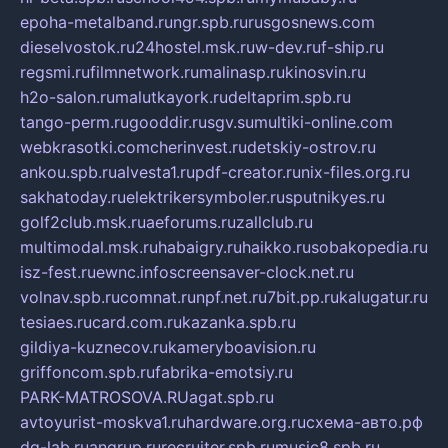
epoha-metalband.ru
ngr.spb.ru
rusgosnews.com
dieselvostok.ru
24hostel.msk.ru
w-dev.ru
f-ship.ru
regsmi.ru
filmnetwork.ru
malinasp.ru
kinosvin.ru
h2o-salon.ru
malutkayork.ru
deltaprim.spb.ru
tango-perm.ru
gooddir.ru
sgv.su
multiki-online.com
webkrasotki.com
cherinvest.ru
detskiy-ostrov.ru
ankou.spb.ru
alvesta1.ru
pdf-creator.ru
nix-files.org.ru
sakhatoday.ru
elektrikersymboler.ru
sputnikyes.ru
golf2club.msk.ru
aeforums.ru
zallclub.ru
multimodal.msk.ru
habaigry.ru
haikko.ru
sobakopedia.ru
isz-fest.ru
ewnc.info
screensaver-clock.net.ru
volnav.spb.ru
comnat.ru
npf.net.ru
7bit.pp.ru
kalugatur.ru
tesiaes.ru
card.com.ru
kazanka.spb.ru
gildiya-kuznecov.ru
kameryboavision.ru
griffoncom.spb.ru
fabrika-emotsiy.ru
PARK-MATROSOVA.RU
agat.spb.ru
avtoyurist-moskva1.ru
hardware.org.ru
схема-авто.рф
dg-lab.ru
angrup.ru
recruiter.spb.ru
music8.spb.ru