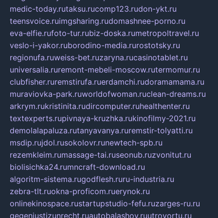
medic-today.ru
taksu.ru
comp123.ru
don-ykt.ru
teensvoice.ru
imgsharing.ru
domashnee-porno.ru
eva-elfie.ru
foto-tur.ru
biz-doska.ru
metropoltravel.ru
veslo-i-yakor.ru
borodino-media.ru
rostotsky.ru
regionufa.ru
weiss-bet.ru
zaryna.ru
casinotablet.ru
universalia.ru
remont-mebeli-moscow.ru
termomur.ru
clubfisher.ru
remstirufa.ru
erdamchi.ru
doramamama.ru
muraviovka-park.ru
worldofwoman.ru
clean-dreams.ru
arkrym.ru
kristinita.ru
dircomputer.ru
healthenter.ru
textexperts.ru
pivnaya-kruzhka.ru
kinofilmy-2021.ru
demolalapaluza.ru
tanyavanya.ru
remstir-tolyatti.ru
msdip.ru
jdol.ru
sokolovr.ru
newtech-spb.ru
rezemkleim.ru
massage-tai.ru
seonub.ru
zvonitut.ru
biolisichka24.ru
mncraft-download.ru
algoritm-sistema.ru
godflesh.ru
ru-industria.ru
zebra-tlt.ru
okna-proficom.ru
erynok.ru
onlinekinospace.ru
startupstudio-fefu.ru
zarges-ru.ru
gegenjustizunrecht.ru
autobalashov.ru
utrovortu.ru