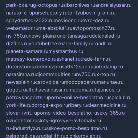
perk-oka.ru
g-octopus.ru
sibarchives.ru
andreislyusar.ru
naruto-x.ru
pursefactory.ru
tor-lyubov-i-grom.ru
spayderhed-2022.ru
movieone.ru
evro-dez.ru
webamator.ru
ma-absolut1.ru
avtopomosch27.ru
nv-750.ru
news-plain.ru
nertansaga.ru
delanalad.ru
dizfiles.ru
youtubefree.ru
aria-family.ru
roadli.ru
planeta-samara.ru
mysmartbuy.ru
matrasy-kemerovo.ru
ashanet.ru
trade-farm.ru
dotcustoms.ru
domizbrusa9x12spb.ru
autodamp.ru
narasimha.ru
djcommodities.ru
nv750.ru
x-ton.ru
newsplain.ru
cardvoice.ru
modopaper.ru
manunae.ru
gbget.ru
alfeihavsalnassr.ru
madoma.ru
tajuncos.ru
petrovkasports.ru
porno-online-besplatno.ru
splclub.ru
york-life.ru
doroga-expo.ru
ribery.ru
cleanmedicine.ru
slovar-ivrit.ru
porno-video-besplatno.ru
seks-365.ru
ovucontrol.ru
sloty-igrovyye-avtomaty.ru
ru-industriya.ru
russkoe-porno-besplatno.ru
belgorod-day.ru
digilith.ru
pichkurovlab.ru