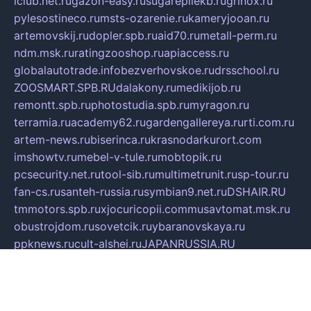
iclub.net.ru
gazon-easy.ru
sugarepilekb.ru
grinox.ru
pylesostineco.ru
msts-ozarenie.ru
kameryjooan.ru
artemovskij.ru
dopler.spb.ru
aid70.ru
metall-perm.ru
ndm.msk.ru
ratingzooshop.ru
apiaccess.ru
globalautotrade.info
bezverhovskoe.ru
drsschool.ru
ZOOSMART.SPB.RU
dalakony.ru
medikijob.ru
remontt.spb.ru
photostudia.spb.ru
myragon.ru
terramia.ru
academy62.ru
gardengallereya.ru
rti.com.ru
artem-news.ru
biserinca.ru
krasnodarkurort.com
imshowtv.ru
mebel-v-tule.ru
mobtopik.ru
pcsecurity.net.ru
tool-sib.ru
multimetrunit.ru
sp-tour.ru
fan-cs.ru
santeh-russia.ru
symbian9.net.ru
DSHAIR.RU
tmmotors.spb.ru
xjocuricopii.com
musavtomat.msk.ru
obustrojdom.ru
sovetcik.ru
ybaranovskaya.ru
ppknews.ru
cult-alshei.ru
JAPANRUSSIA.RU
proekciyamebel.ru
imper-finans.ru
rim.org.ru
glamourai.ru
brassminus.ru
zabor-pro.ru
ftn.pp.ru
dorogoe58.ru
laimengpacker.ru
kuzova-zapchasti.ru