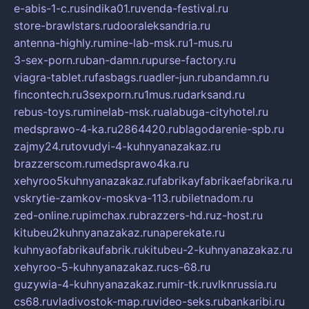
e-abis-1-c.ru
sindika01.ru
venda-festival.ru
store-brawlstars.ru
dooraleksandria.ru
antenna-highly.ru
mine-lab-msk.ru
1-mus.ru
3-sex-porn.ru
ban-damn.ru
purse-factory.ru
viagra-tablet.ru
fasbags.ru
adler-jun.ru
bandamn.ru
fincontech.ru
3sexporn.ru
1mus.ru
darksand.ru
rebus-toys.ru
minelab-msk.ru
alabuga-cityhotel.ru
medsprawo-4-ka.ru
2864420.ru
blagodarenie-spb.ru
zajmy24.ru
tovudyi-4-kuhnyanazakaz.ru
brazzerscom.ru
medsprawo4ka.ru
xehyroo5kuhnyanazakaz.ru
fabrikayfabrikaefabrika.ru
vskrytie-zamkov-moskva-113.ru
biletnadom.ru
zed-online.ru
pimchax.ru
brazzers-hd.ru
z-host.ru
kitubeu2kuhnyanazakaz.ru
naperekate.ru
kuhnyaofabrikaufabrik.ru
kitubeu-2-kuhnyanazakaz.ru
xehyroo-5-kuhnyanazakaz.ru
cs-68.ru
guzywia-4-kuhnyanazakaz.ru
mir-tk.ru
vlknrussia.ru
cs68.ru
vladivostok-map.ru
video-seks.ru
bankaribi.ru