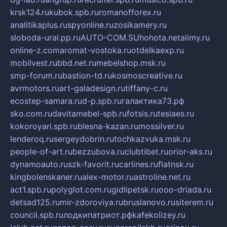
krsk124.ru
kubok.spb.ru
romanofforex.ru
analitikaplus.ru
spyonline.ru
zosikamery.ru
sloboda-ural.pp.ru
AUTO-COM.SU
hohota.net
alimy.ru
online-z.com
aromat-vostoka.ru
otdelkaexp.ru
mobilvest.ru
bbd.net.ru
mebelshop.msk.ru
smp-forum.ru
bastion-td.ru
kosmoscreative.ru
avrmotors.ru
art-galadesign.ru
tiffany-c.ru
ecostep-samara.ru
d-p.spb.ru
галактика73.рф
sko.com.ru
davitamebel-spb.ru
fotsis.ru
tesiaes.ru
kokoroyari.spb.ru
blesna-kazan.ru
mossilver.ru
lenderoq.ru
sergeydobrin.ru
tochkazvuka.msk.ru
people-of-art.ru
bezzubova.ru
clubtibet.ru
orior-aks.ru
dynamoauto.ru
szk-favorit.ru
carlines.ru
flatnsk.ru
kingbolenskaner.ru
alex-motor.ru
astroline.net.ru
act1.spb.ru
polyglot.com.ru
gidlipetsk.ru
ooo-driada.ru
detsad125.ru
mir-zdoroviya.ru
bruslanovo.ru
siterem.ru
council.spb.ru
лодкипатриот.рф
kafekolizey.ru