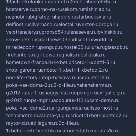
13autor-kolonka.ru
sormol.ru
2rich.ru
hostel-65.ru
hostserve.ru
porno-na-russkom.ru
mishinlab.ru
neznobi.ru
bigfatcc.ru
habble.ru
starbucksvia.ru
delfinet.ru
silvernano.ru
elestal.ru
vektor-doroga.ru
velotrenajery.ru
pronso54.ru
lenasever.ru
lovinskix.ru
show-pets.ru
smartnews03.ru
discofoxworld.ru
miraclecoon.ru
pongup.ru
hostel65.ru
liura.ru
glasspb.ru
firehunters.ru
gribowo.ru
gnalis.ru
bulkitula.ru
hometown-france.ru
1-xbeticricetc-1-xbetti-5.ru
shop-garena.ru
cricetc-1-xbetr-1-xbetcc-2.ru
one-life-story.ru
top-halyava.ru
accounts112.ru
poka-vse-doma-2.ru
3-d-file.ru
hahahaharms.ru
g2012.ru
tst-1.ru
shaggy-cat.ru
opsmgr.ru
ev-gallery.ru
g-2012.ru
ops-mgr.ru
accounts-112.ru
csm-demo.ru
poka-vse-doma2.ru
airgungames.ru
allseo-host.ru
tehosmotre.ru
varieta-yug.ru
cricetc1xbetr1xbetcc2.ru
raytor-d.ru
atillagunn.ru
3d-file.ru
1xbeticricetc1xbetti5.ru
uafoot-statti.ru
e-abis1c.ru