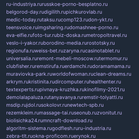
ru-industriya.ru
russkoe-porno-besplatno.ru
belgorod-day.ru
digilith.ru
pichkurovlab.ru
medic-today.ru
taksu.ru
comp123.ru
don-ykt.ru
teensvoice.ru
imgsharing.ru
domashnee-porno.ru
eva-elfie.ru
foto-tur.ru
biz-doska.ru
metropoltravel.ru
veslo-i-yakor.ru
borodino-media.ru
rostotsky.ru
regionufa.ru
weiss-bet.ru
zaryna.ru
casinotablet.ru
universalia.ru
remont-mebeli-moscow.ru
termomur.ru
clubfisher.ru
remstirufa.ru
erdamchi.ru
doramamama.ru
muraviovka-park.ru
worldofwoman.ru
clean-dreams.ru
arkrym.ru
kristinita.ru
dircomputer.ru
healthenter.ru
textexperts.ru
pivnaya-kruzhka.ru
kinofilmy-2021.ru
demolalapaluza.ru
tanyavanya.ru
remstir-tolyatti.ru
msdip.ru
jdol.ru
sokolovr.ru
newtech-spb.ru
rezemkleim.ru
massage-tai.ru
seonub.ru
zvonitut.ru
biolisichka24.ru
mncraft-download.ru
algoritm-sistema.ru
godflesh.ru
ru-industria.ru
zebra-tlt.ru
okna-proficom.ru
erynok.ru