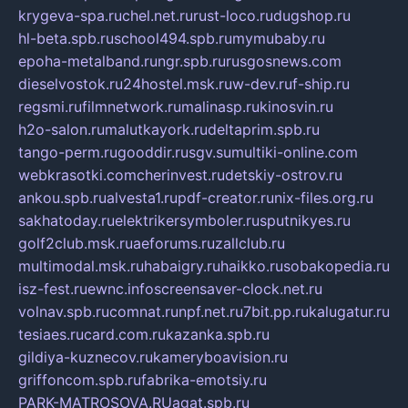
krygeva-spa.ru
chel.net.ru
rust-loco.ru
dugshop.ru
hl-beta.spb.ru
school494.spb.ru
mymubaby.ru
epoha-metalband.ru
ngr.spb.ru
rusgosnews.com
dieselvostok.ru
24hostel.msk.ru
w-dev.ru
f-ship.ru
regsmi.ru
filmnetwork.ru
malinasp.ru
kinosvin.ru
h2o-salon.ru
malutkayork.ru
deltaprim.spb.ru
tango-perm.ru
gooddir.ru
sgv.su
multiki-online.com
webkrasotki.com
cherinvest.ru
detskiy-ostrov.ru
ankou.spb.ru
alvesta1.ru
pdf-creator.ru
nix-files.org.ru
sakhatoday.ru
elektrikersymboler.ru
sputnikyes.ru
golf2club.msk.ru
aeforums.ru
zallclub.ru
multimodal.msk.ru
habaigry.ru
haikko.ru
sobakopedia.ru
isz-fest.ru
ewnc.info
screensaver-clock.net.ru
volnav.spb.ru
comnat.ru
npf.net.ru
7bit.pp.ru
kalugatur.ru
tesiaes.ru
card.com.ru
kazanka.spb.ru
gildiya-kuznecov.ru
kameryboavision.ru
griffoncom.spb.ru
fabrika-emotsiy.ru
PARK-MATROSOVA.RU
agat.spb.ru