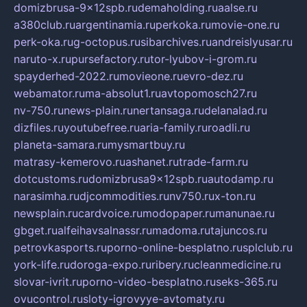
domizbrusa-9x12spb.ru
demaholding.ru
aalse.ru
a380club.ru
argentinamia.ru
perkoka.ru
movie-one.ru
perk-oka.ru
g-octopus.ru
sibarchives.ru
andreislyusar.ru
naruto-x.ru
pursefactory.ru
tor-lyubov-i-grom.ru
spayderhed-2022.ru
movieone.ru
evro-dez.ru
webamator.ru
ma-absolut1.ru
avtopomosch27.ru
nv-750.ru
news-plain.ru
nertansaga.ru
delanalad.ru
dizfiles.ru
youtubefree.ru
aria-family.ru
roadli.ru
planeta-samara.ru
mysmartbuy.ru
matrasy-kemerovo.ru
ashanet.ru
trade-farm.ru
dotcustoms.ru
domizbrusa9x12spb.ru
autodamp.ru
narasimha.ru
djcommodities.ru
nv750.ru
x-ton.ru
newsplain.ru
cardvoice.ru
modopaper.ru
manunae.ru
gbget.ru
alfeihavsalnassr.ru
madoma.ru
tajuncos.ru
petrovkasports.ru
porno-online-besplatno.ru
splclub.ru
york-life.ru
doroga-expo.ru
ribery.ru
cleanmedicine.ru
slovar-ivrit.ru
porno-video-besplatno.ru
seks-365.ru
ovucontrol.ru
sloty-igrovyye-avtomaty.ru