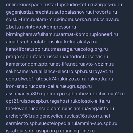
onlinekinospace.ru
startupstudio-fefu.ru
zarges-ru.ru
gegenjustizunrecht.ru
autobalashov.ru
utrovortu.ru
spiski-firm.ru
elara-m.ru
kinomusorka.ru
mkcslava.ru
2bets.ru
vintovoykompressor.ru
birminghamvsfulham.ru
sarmat-komp.ru
pioneeri.ru
amadis-chocolate.ru
shkurki-karakulya.ru
kanotiforet.spb.ru
tutmassage.ru
ecolog.org.ru
praga.spb.ru
falcorussia.ru
autodoctorservis.ru
kamertondom.spb.ru
net-life.net.ru
avto-vozim.ru
sakhcamera.ru
alliance-electro.spb.ru
stroyavt.ru
controlweb1.ru
tdsak74.ru
kinzozo-ru.ru
kvotka.ru
iron-snab.ru
costa-bella.ru
eugrus.pp.ru
associaciya39.ru
primexpo.spb.ru
bezmorchin.ru
ia2.ru
cpt21.ru
ispecspb.ru
regahost.ru
kolosok-elita.ru
tae-kwon.ru
consrio.com.ru
insiam.ru
avegainfo.ru
archery161.ru
bigencyclica.ru
vlast16.ru
korru.net
sarmiento.spb.su
extelopedia.ru
lammin-suo.spb.ru
iskatour.spb.ru
snpi.org.ru
running-line.ru