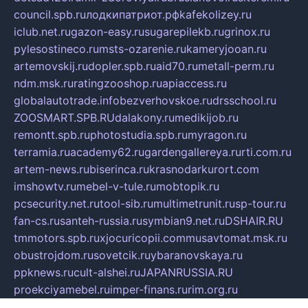
council.spb.ru
лодкипатриот.рф
kafekolizey.ru
iclub.net.ru
gazon-easy.ru
sugarepilekb.ru
grinox.ru
pylesostineco.ru
msts-ozarenie.ru
kameryjooan.ru
artemovskij.ru
dopler.spb.ru
aid70.ru
metall-perm.ru
ndm.msk.ru
ratingzooshop.ru
apiaccess.ru
globalautotrade.info
bezverhovskoe.ru
drsschool.ru
ZOOSMART.SPB.RU
dalakony.ru
medikijob.ru
remontt.spb.ru
photostudia.spb.ru
myragon.ru
terramia.ru
academy62.ru
gardengallereya.ru
rti.com.ru
artem-news.ru
biserinca.ru
krasnodarkurort.com
imshowtv.ru
mebel-v-tule.ru
mobtopik.ru
pcsecurity.net.ru
tool-sib.ru
multimetrunit.ru
sp-tour.ru
fan-cs.ru
santeh-russia.ru
symbian9.net.ru
DSHAIR.RU
tmmotors.spb.ru
xjocuricopii.com
musavtomat.msk.ru
obustrojdom.ru
sovetcik.ru
ybaranovskaya.ru
ppknews.ru
cult-alshei.ru
JAPANRUSSIA.RU
proekciyamebel.ru
imper-finans.ru
rim.org.ru
glamourai.ru
brassminus.ru
zabor-pro.ru
ftn.pp.ru