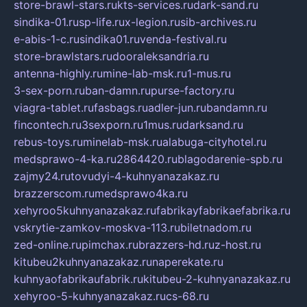
store-brawl-stars.ru
kts-services.ru
dark-sand.ru
sindika-01.ru
sp-life.ru
x-legion.ru
sib-archives.ru
e-abis-1-c.ru
sindika01.ru
venda-festival.ru
store-brawlstars.ru
dooraleksandria.ru
antenna-highly.ru
mine-lab-msk.ru
1-mus.ru
3-sex-porn.ru
ban-damn.ru
purse-factory.ru
viagra-tablet.ru
fasbags.ru
adler-jun.ru
bandamn.ru
fincontech.ru
3sexporn.ru
1mus.ru
darksand.ru
rebus-toys.ru
minelab-msk.ru
alabuga-cityhotel.ru
medsprawo-4-ka.ru
2864420.ru
blagodarenie-spb.ru
zajmy24.ru
tovudyi-4-kuhnyanazakaz.ru
brazzerscom.ru
medsprawo4ka.ru
xehyroo5kuhnyanazakaz.ru
fabrikayfabrikaefabrika.ru
vskrytie-zamkov-moskva-113.ru
biletnadom.ru
zed-online.ru
pimchax.ru
brazzers-hd.ru
z-host.ru
kitubeu2kuhnyanazakaz.ru
naperekate.ru
kuhnyaofabrikaufabrik.ru
kitubeu-2-kuhnyanazakaz.ru
xehyroo-5-kuhnyanazakaz.ru
cs-68.ru