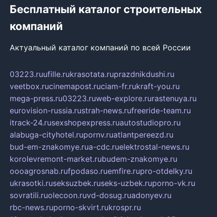
Бесплатный каталог строительных
компаний
Актуальный каталог компаний по всей России
03223.ru
ufille.ru
krasotata.ru
prazdnikdushi.ru
veetbox.ru
cinemapost.ru
ciam-fr.ru
kraft-you.ru
mega-press.ru
03223.ru
web-explore.ru
rastenuya.ru
eurovision-russia.ru
strah-news.ru
freeride-team.ru
itrack-24.ru
sexshopexpress.ru
autostudiopro.ru
alabuga-cityhotel.ru
pornv.ru
atlantpereezd.ru
bud-em-znakomye.ru
a-cdc.ru
elektrostal-news.ru
korolevremont-market.ru
budem-znakomye.ru
oooagrosnab.ru
fpodaso.ru
emfire.ru
pro-otdelky.ru
ukrasotki.ru
seksuzbek.ru
seks-uzbek.ru
porno-vk.ru
sovratili.ru
olecoon.ru
vd-dosug.ru
adonyev.ru
rbc-news.ru
porno-skvirt.ru
krospr.ru