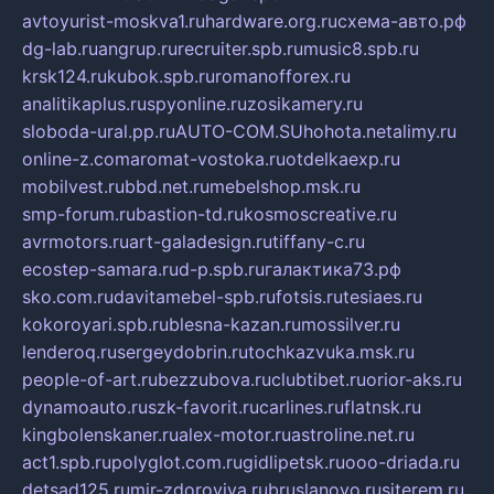
avtoyurist-moskva1.ru
hardware.org.ru
схема-авто.рф
dg-lab.ru
angrup.ru
recruiter.spb.ru
music8.spb.ru
krsk124.ru
kubok.spb.ru
romanofforex.ru
analitikaplus.ru
spyonline.ru
zosikamery.ru
sloboda-ural.pp.ru
AUTO-COM.SU
hohota.net
alimy.ru
online-z.com
aromat-vostoka.ru
otdelkaexp.ru
mobilvest.ru
bbd.net.ru
mebelshop.msk.ru
smp-forum.ru
bastion-td.ru
kosmoscreative.ru
avrmotors.ru
art-galadesign.ru
tiffany-c.ru
ecostep-samara.ru
d-p.spb.ru
галактика73.рф
sko.com.ru
davitamebel-spb.ru
fotsis.ru
tesiaes.ru
kokoroyari.spb.ru
blesna-kazan.ru
mossilver.ru
lenderoq.ru
sergeydobrin.ru
tochkazvuka.msk.ru
people-of-art.ru
bezzubova.ru
clubtibet.ru
orior-aks.ru
dynamoauto.ru
szk-favorit.ru
carlines.ru
flatnsk.ru
kingbolenskaner.ru
alex-motor.ru
astroline.net.ru
act1.spb.ru
polyglot.com.ru
gidlipetsk.ru
ooo-driada.ru
detsad125.ru
mir-zdoroviya.ru
bruslanovo.ru
siterem.ru