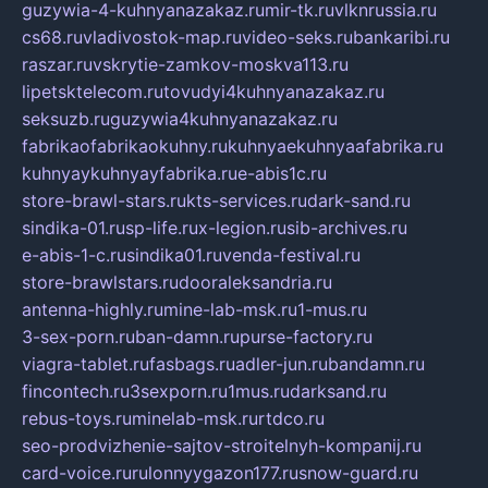
guzywia-4-kuhnyanazakaz.ru
mir-tk.ru
vlknrussia.ru
cs68.ru
vladivostok-map.ru
video-seks.ru
bankaribi.ru
raszar.ru
vskrytie-zamkov-moskva113.ru
lipetsktelecom.ru
tovudyi4kuhnyanazakaz.ru
seksuzb.ru
guzywia4kuhnyanazakaz.ru
fabrikaofabrikaokuhny.ru
kuhnyaekuhnyaafabrika.ru
kuhnyaykuhnyayfabrika.ru
e-abis1c.ru
store-brawl-stars.ru
kts-services.ru
dark-sand.ru
sindika-01.ru
sp-life.ru
x-legion.ru
sib-archives.ru
e-abis-1-c.ru
sindika01.ru
venda-festival.ru
store-brawlstars.ru
dooraleksandria.ru
antenna-highly.ru
mine-lab-msk.ru
1-mus.ru
3-sex-porn.ru
ban-damn.ru
purse-factory.ru
viagra-tablet.ru
fasbags.ru
adler-jun.ru
bandamn.ru
fincontech.ru
3sexporn.ru
1mus.ru
darksand.ru
rebus-toys.ru
minelab-msk.ru
rtdco.ru
seo-prodvizhenie-sajtov-stroitelnyh-kompanij.ru
card-voice.ru
rulonnyygazon177.ru
snow-guard.ru