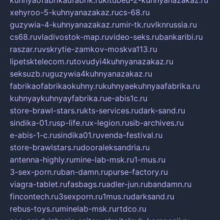
xehyroo-5-kuhnyanazakaz.ru
cs-68.ru
guzywia-4-kuhnyanazakaz.ru
mir-tk.ru
vlknrussia.ru
cs68.ru
vladivostok-map.ru
video-seks.ru
bankaribi.ru
raszar.ru
vskrytie-zamkov-moskva113.ru
lipetsktelecom.ru
tovudyi4kuhnyanazakaz.ru
seksuzb.ru
guzywia4kuhnyanazakaz.ru
fabrikaofabrikaokuhny.ru
kuhnyaekuhnyaafabrika.ru
kuhnyaykuhnyayfabrika.ru
e-abis1c.ru
store-brawl-stars.ru
kts-services.ru
dark-sand.ru
sindika-01.ru
sp-life.ru
x-legion.ru
sib-archives.ru
e-abis-1-c.ru
sindika01.ru
venda-festival.ru
store-brawlstars.ru
dooraleksandria.ru
antenna-highly.ru
mine-lab-msk.ru
1-mus.ru
3-sex-porn.ru
ban-damn.ru
purse-factory.ru
viagra-tablet.ru
fasbags.ru
adler-jun.ru
bandamn.ru
fincontech.ru
3sexporn.ru
1mus.ru
darksand.ru
rebus-toys.ru
minelab-msk.ru
rtdco.ru