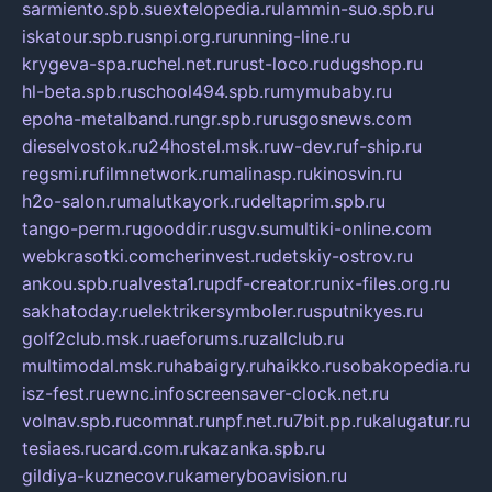
sarmiento.spb.su
extelopedia.ru
lammin-suo.spb.ru
iskatour.spb.ru
snpi.org.ru
running-line.ru
krygeva-spa.ru
chel.net.ru
rust-loco.ru
dugshop.ru
hl-beta.spb.ru
school494.spb.ru
mymubaby.ru
epoha-metalband.ru
ngr.spb.ru
rusgosnews.com
dieselvostok.ru
24hostel.msk.ru
w-dev.ru
f-ship.ru
regsmi.ru
filmnetwork.ru
malinasp.ru
kinosvin.ru
h2o-salon.ru
malutkayork.ru
deltaprim.spb.ru
tango-perm.ru
gooddir.ru
sgv.su
multiki-online.com
webkrasotki.com
cherinvest.ru
detskiy-ostrov.ru
ankou.spb.ru
alvesta1.ru
pdf-creator.ru
nix-files.org.ru
sakhatoday.ru
elektrikersymboler.ru
sputnikyes.ru
golf2club.msk.ru
aeforums.ru
zallclub.ru
multimodal.msk.ru
habaigry.ru
haikko.ru
sobakopedia.ru
isz-fest.ru
ewnc.info
screensaver-clock.net.ru
volnav.spb.ru
comnat.ru
npf.net.ru
7bit.pp.ru
kalugatur.ru
tesiaes.ru
card.com.ru
kazanka.spb.ru
gildiya-kuznecov.ru
kameryboavision.ru