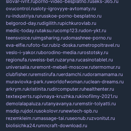
slovar-ivrit.ru
porno-video-besplatno.ru
seks-365.ru
ovucontrol.ru
sloty-igrovyye-avtomaty.ru
ru-industriya.ru
russkoe-porno-besplatno.ru
belgorod-day.ru
digilith.ru
pichkurovlab.ru
medic-today.ru
taksu.ru
comp123.ru
don-ykt.ru
teensvoice.ru
imgsharing.ru
domashnee-porno.ru
eva-elfie.ru
foto-tur.ru
biz-doska.ru
metropoltravel.ru
veslo-i-yakor.ru
borodino-media.ru
rostotsky.ru
regionufa.ru
weiss-bet.ru
zaryna.ru
casinotablet.ru
universalia.ru
remont-mebeli-moscow.ru
termomur.ru
clubfisher.ru
remstirufa.ru
erdamchi.ru
doramamama.ru
muraviovka-park.ru
worldofwoman.ru
clean-dreams.ru
arkrym.ru
kristinita.ru
dircomputer.ru
healthenter.ru
textexperts.ru
pivnaya-kruzhka.ru
kinofilmy-2021.ru
demolalapaluza.ru
tanyavanya.ru
remstir-tolyatti.ru
msdip.ru
jdol.ru
sokolovr.ru
newtech-spb.ru
rezemkleim.ru
massage-tai.ru
seonub.ru
zvonitut.ru
biolisichka24.ru
mncraft-download.ru