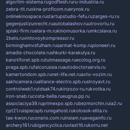
algoritm-sistema.ru
godflesh.ru
ru-industria.ru
zebra-tlt.ru
okna-proficom.ru
erynok.ru
onlinekinospace.ru
startupstudio-fefu.ru
zarges-ru.ru
gegenjustizunrecht.ru
autobalashov.ru
utrovortu.ru
spiski-firm.ru
elara-m.ru
kinomusorka.ru
mkcslava.ru
2bets.ru
vintovoykompressor.ru
birminghamvsfulham.ru
sarmat-komp.ru
pioneeri.ru
amadis-chocolate.ru
shkurki-karakulya.ru
kanotiforet.spb.ru
tutmassage.ru
ecolog.org.ru
praga.spb.ru
falcorussia.ru
autodoctorservis.ru
kamertondom.spb.ru
net-life.net.ru
avto-vozim.ru
sakhcamera.ru
alliance-electro.spb.ru
stroyavt.ru
controlweb1.ru
tdsak74.ru
kinzozo-ru.ru
kvotka.ru
iron-snab.ru
costa-bella.ru
eugrus.pp.ru
associaciya39.ru
primexpo.spb.ru
bezmorchin.ru
ia2.ru
cpt21.ru
ispecspb.ru
regahost.ru
kolosok-elita.ru
tae-kwon.ru
consrio.com.ru
insiam.ru
avegainfo.ru
archery161.ru
bigencyclica.ru
vlast16.ru
korru.net