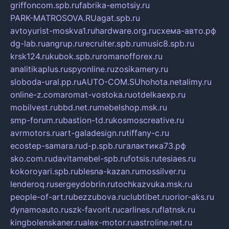
griffoncom.spb.ru
fabrika-emotsiy.ru
PARK-MATROSOVA.RU
agat.spb.ru
avtoyurist-moskva1.ru
hardware.org.ru
схема-авто.рф
dg-lab.ru
angrup.ru
recruiter.spb.ru
music8.spb.ru
krsk124.ru
kubok.spb.ru
romanofforex.ru
analitikaplus.ru
spyonline.ru
zosikamery.ru
sloboda-ural.pp.ru
AUTO-COM.SU
hohota.net
alimy.ru
online-z.com
aromat-vostoka.ru
otdelkaexp.ru
mobilvest.ru
bbd.net.ru
mebelshop.msk.ru
smp-forum.ru
bastion-td.ru
kosmoscreative.ru
avrmotors.ru
art-galadesign.ru
tiffany-c.ru
ecostep-samara.ru
d-p.spb.ru
галактика73.рф
sko.com.ru
davitamebel-spb.ru
fotsis.ru
tesiaes.ru
kokoroyari.spb.ru
blesna-kazan.ru
mossilver.ru
lenderoq.ru
sergeydobrin.ru
tochkazvuka.msk.ru
people-of-art.ru
bezzubova.ru
clubtibet.ru
orior-aks.ru
dynamoauto.ru
szk-favorit.ru
carlines.ru
flatnsk.ru
kingbolenskaner.ru
alex-motor.ru
astroline.net.ru