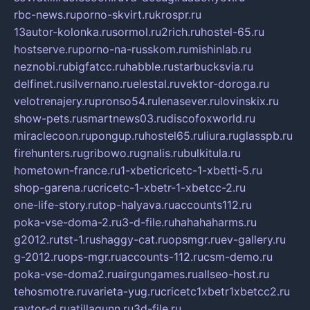
rbc-news.ru
porno-skvirt.ru
krospr.ru
13autor-kolonka.ru
sormol.ru
2rich.ru
hostel-65.ru
hostserve.ru
porno-na-russkom.ru
mishinlab.ru
neznobi.ru
bigfatcc.ru
habble.ru
starbucksvia.ru
delfinet.ru
silvernano.ru
elestal.ru
vektor-doroga.ru
velotrenajery.ru
pronso54.ru
lenasever.ru
lovinskix.ru
show-pets.ru
smartnews03.ru
discofoxworld.ru
miraclecoon.ru
pongup.ru
hostel65.ru
liura.ru
glasspb.ru
firehunters.ru
gribowo.ru
gnalis.ru
bulkitula.ru
hometown-france.ru
1-xbeticricetc-1-xbetti-5.ru
shop-garena.ru
cricetc-1-xbetr-1-xbetcc-2.ru
one-life-story.ru
top-halyava.ru
accounts112.ru
poka-vse-doma-2.ru
3-d-file.ru
hahahaharms.ru
g2012.ru
tst-1.ru
shaggy-cat.ru
opsmgr.ru
ev-gallery.ru
g-2012.ru
ops-mgr.ru
accounts-112.ru
csm-demo.ru
poka-vse-doma2.ru
airgungames.ru
allseo-host.ru
tehosmotre.ru
varieta-yug.ru
cricetc1xbetr1xbetcc2.ru
raytor-d.ru
atillagunn.ru
3d-file.ru