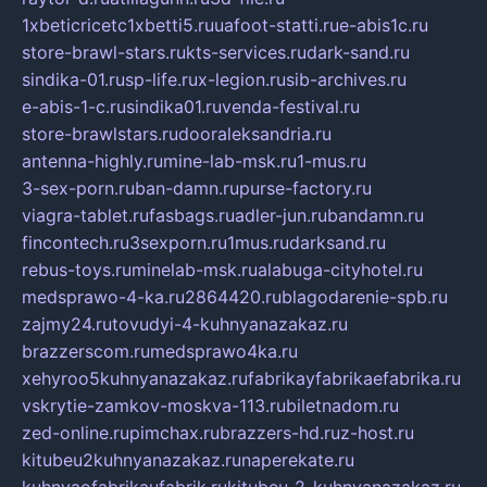
1xbeticricetc1xbetti5.ru
uafoot-statti.ru
e-abis1c.ru
store-brawl-stars.ru
kts-services.ru
dark-sand.ru
sindika-01.ru
sp-life.ru
x-legion.ru
sib-archives.ru
e-abis-1-c.ru
sindika01.ru
venda-festival.ru
store-brawlstars.ru
dooraleksandria.ru
antenna-highly.ru
mine-lab-msk.ru
1-mus.ru
3-sex-porn.ru
ban-damn.ru
purse-factory.ru
viagra-tablet.ru
fasbags.ru
adler-jun.ru
bandamn.ru
fincontech.ru
3sexporn.ru
1mus.ru
darksand.ru
rebus-toys.ru
minelab-msk.ru
alabuga-cityhotel.ru
medsprawo-4-ka.ru
2864420.ru
blagodarenie-spb.ru
zajmy24.ru
tovudyi-4-kuhnyanazakaz.ru
brazzerscom.ru
medsprawo4ka.ru
xehyroo5kuhnyanazakaz.ru
fabrikayfabrikaefabrika.ru
vskrytie-zamkov-moskva-113.ru
biletnadom.ru
zed-online.ru
pimchax.ru
brazzers-hd.ru
z-host.ru
kitubeu2kuhnyanazakaz.ru
naperekate.ru
kuhnyaofabrikaufabrik.ru
kitubeu-2-kuhnyanazakaz.ru