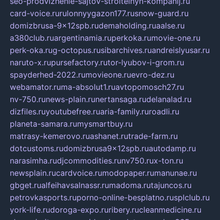
seo-prodvizhenie-sajtov-stroitelnyh-kompanij.ru
card-voice.ru
rulonnyygazon177.ru
snow-guard.ru
domizbrusa-9x12spb.ru
demaholding.ru
aalse.ru
a380club.ru
argentinamia.ru
perkoka.ru
movie-one.ru
perk-oka.ru
g-octopus.ru
sibarchives.ru
andreislyusar.ru
naruto-x.ru
pursefactory.ru
tor-lyubov-i-grom.ru
spayderhed-2022.ru
movieone.ru
evro-dez.ru
webamator.ru
ma-absolut1.ru
avtopomosch27.ru
nv-750.ru
news-plain.ru
nertansaga.ru
delanalad.ru
dizfiles.ru
youtubefree.ru
aria-family.ru
roadli.ru
planeta-samara.ru
mysmartbuy.ru
matrasy-kemerovo.ru
ashanet.ru
trade-farm.ru
dotcustoms.ru
domizbrusa9x12spb.ru
autodamp.ru
narasimha.ru
djcommodities.ru
nv750.ru
x-ton.ru
newsplain.ru
cardvoice.ru
modopaper.ru
manunae.ru
gbget.ru
alfeihavsalnassr.ru
madoma.ru
tajuncos.ru
petrovkasports.ru
porno-online-besplatno.ru
splclub.ru
york-life.ru
doroga-expo.ru
ribery.ru
cleanmedicine.ru