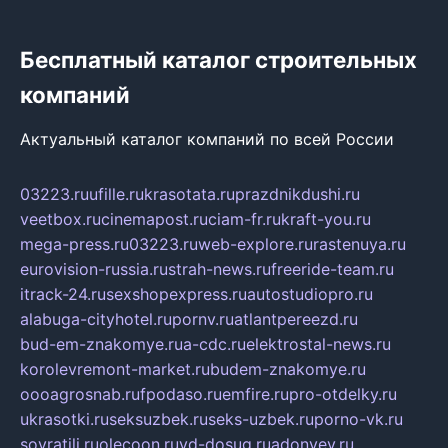
Бесплатный каталог строительных
компаний
Актуальный каталог компаний по всей России
03223.ru
ufille.ru
krasotata.ru
prazdnikdushi.ru
veetbox.ru
cinemapost.ru
ciam-fr.ru
kraft-you.ru
mega-press.ru
03223.ru
web-explore.ru
rastenuya.ru
eurovision-russia.ru
strah-news.ru
freeride-team.ru
itrack-24.ru
sexshopexpress.ru
autostudiopro.ru
alabuga-cityhotel.ru
pornv.ru
atlantpereezd.ru
bud-em-znakomye.ru
a-cdc.ru
elektrostal-news.ru
korolevremont-market.ru
budem-znakomye.ru
oooagrosnab.ru
fpodaso.ru
emfire.ru
pro-otdelky.ru
ukrasotki.ru
seksuzbek.ru
seks-uzbek.ru
porno-vk.ru
sovratili.ru
olecoon.ru
vd-dosug.ru
adonyev.ru