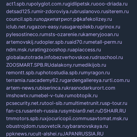
act1.spb.ru
polyglot.com.ru
gidlipetsk.ru
ooo-driada.ru
detsad125.ru
mir-zdoroviya.ru
bruslanovo.ru
siterem.ru
council.spb.ru
лодкипатриот.рф
kafekolizey.ru
iclub.net.ru
gazon-easy.ru
sugarepilekb.ru
grinox.ru
pylesostineco.ru
msts-ozarenie.ru
kameryjooan.ru
artemovskij.ru
dopler.spb.ru
aid70.ru
metall-perm.ru
ndm.msk.ru
ratingzooshop.ru
apiaccess.ru
globalautotrade.info
bezverhovskoe.ru
drsschool.ru
ZOOSMART.SPB.RU
dalakony.ru
medikijob.ru
remontt.spb.ru
photostudia.spb.ru
myragon.ru
terramia.ru
academy62.ru
gardengallereya.ru
rti.com.ru
artem-news.ru
biserinca.ru
krasnodarkurort.com
imshowtv.ru
mebel-v-tule.ru
mobtopik.ru
pcsecurity.net.ru
tool-sib.ru
multimetrunit.ru
sp-tour.ru
fan-cs.ru
santeh-russia.ru
symbian9.net.ru
DSHAIR.RU
tmmotors.spb.ru
xjocuricopii.com
musavtomat.msk.ru
obustrojdom.ru
sovetcik.ru
ybaranovskaya.ru
ppknews.ru
cult-alshei.ru
JAPANRUSSIA.RU