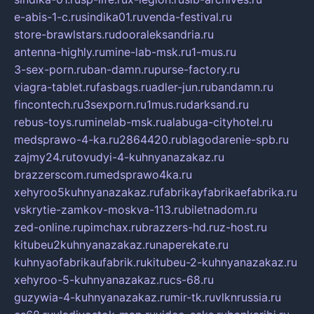
e-abis-1-c.ru
sindika01.ru
venda-festival.ru
store-brawlstars.ru
dooraleksandria.ru
antenna-highly.ru
mine-lab-msk.ru
1-mus.ru
3-sex-porn.ru
ban-damn.ru
purse-factory.ru
viagra-tablet.ru
fasbags.ru
adler-jun.ru
bandamn.ru
fincontech.ru
3sexporn.ru
1mus.ru
darksand.ru
rebus-toys.ru
minelab-msk.ru
alabuga-cityhotel.ru
medsprawo-4-ka.ru
2864420.ru
blagodarenie-spb.ru
zajmy24.ru
tovudyi-4-kuhnyanazakaz.ru
brazzerscom.ru
medsprawo4ka.ru
xehyroo5kuhnyanazakaz.ru
fabrikayfabrikaefabrika.ru
vskrytie-zamkov-moskva-113.ru
biletnadom.ru
zed-online.ru
pimchax.ru
brazzers-hd.ru
z-host.ru
kitubeu2kuhnyanazakaz.ru
naperekate.ru
kuhnyaofabrikaufabrik.ru
kitubeu-2-kuhnyanazakaz.ru
xehyroo-5-kuhnyanazakaz.ru
cs-68.ru
guzywia-4-kuhnyanazakaz.ru
mir-tk.ru
vlknrussia.ru