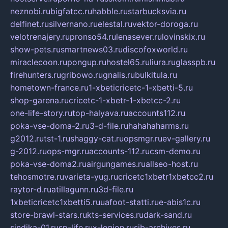
neznobi.ru
bigfatcc.ru
habble.ru
starbucksvia.ru
delfinet.ru
silvernano.ru
elestal.ru
vektor-doroga.ru
velotrenajery.ru
pronso54.ru
lenasever.ru
lovinskix.ru
show-pets.ru
smartnews03.ru
discofoxworld.ru
miraclecoon.ru
pongup.ru
hostel65.ru
liura.ru
glasspb.ru
firehunters.ru
gribowo.ru
gnalis.ru
bulkitula.ru
hometown-france.ru
1-xbeticricetc-1-xbetti-5.ru
shop-garena.ru
cricetc-1-xbetr-1-xbetcc-2.ru
one-life-story.ru
top-halyava.ru
accounts112.ru
poka-vse-doma-2.ru
3-d-file.ru
hahahaharms.ru
g2012.ru
tst-1.ru
shaggy-cat.ru
opsmgr.ru
ev-gallery.ru
g-2012.ru
ops-mgr.ru
accounts-112.ru
csm-demo.ru
poka-vse-doma2.ru
airgungames.ru
allseo-host.ru
tehosmotre.ru
varieta-yug.ru
cricetc1xbetr1xbetcc2.ru
raytor-d.ru
atillagunn.ru
3d-file.ru
1xbeticricetc1xbetti5.ru
uafoot-statti.ru
e-abis1c.ru
store-brawl-stars.ru
kts-services.ru
dark-sand.ru
sindika-01.ru
sp-life.ru
x-legion.ru
sib-archives.ru