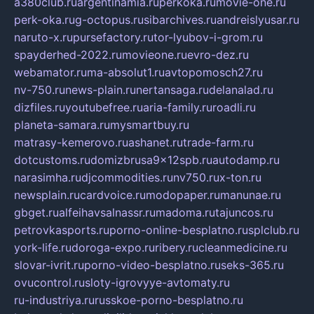
a380club.ru
argentinamia.ru
perkoka.ru
movie-one.ru
perk-oka.ru
g-octopus.ru
sibarchives.ru
andreislyusar.ru
naruto-x.ru
pursefactory.ru
tor-lyubov-i-grom.ru
spayderhed-2022.ru
movieone.ru
evro-dez.ru
webamator.ru
ma-absolut1.ru
avtopomosch27.ru
nv-750.ru
news-plain.ru
nertansaga.ru
delanalad.ru
dizfiles.ru
youtubefree.ru
aria-family.ru
roadli.ru
planeta-samara.ru
mysmartbuy.ru
matrasy-kemerovo.ru
ashanet.ru
trade-farm.ru
dotcustoms.ru
domizbrusa9x12spb.ru
autodamp.ru
narasimha.ru
djcommodities.ru
nv750.ru
x-ton.ru
newsplain.ru
cardvoice.ru
modopaper.ru
manunae.ru
gbget.ru
alfeihavsalnassr.ru
madoma.ru
tajuncos.ru
petrovkasports.ru
porno-online-besplatno.ru
splclub.ru
york-life.ru
doroga-expo.ru
ribery.ru
cleanmedicine.ru
slovar-ivrit.ru
porno-video-besplatno.ru
seks-365.ru
ovucontrol.ru
sloty-igrovyye-avtomaty.ru
ru-industriya.ru
russkoe-porno-besplatno.ru