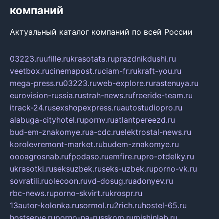
компаний
Актуальный каталог компаний по всей России
03223.ru
ufille.ru
krasotata.ru
prazdnikdushi.ru
veetbox.ru
cinemapost.ru
ciam-fr.ru
kraft-you.ru
mega-press.ru
03223.ru
web-explore.ru
rastenuya.ru
eurovision-russia.ru
strah-news.ru
freeride-team.ru
itrack-24.ru
sexshopexpress.ru
autostudiopro.ru
alabuga-cityhotel.ru
pornv.ru
atlantpereezd.ru
bud-em-znakomye.ru
a-cdc.ru
elektrostal-news.ru
korolevremont-market.ru
budem-znakomye.ru
oooagrosnab.ru
fpodaso.ru
emfire.ru
pro-otdelky.ru
ukrasotki.ru
seksuzbek.ru
seks-uzbek.ru
porno-vk.ru
sovratili.ru
olecoon.ru
vd-dosug.ru
adonyev.ru
rbc-news.ru
porno-skvirt.ru
krospr.ru
13autor-kolonka.ru
sormol.ru
2rich.ru
hostel-65.ru
hostserve.ru
porno-na-russkom.ru
mishinlab.ru