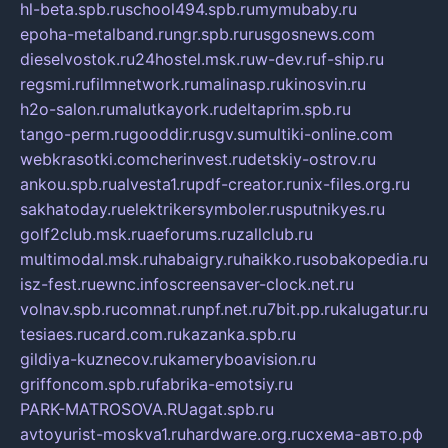
hl-beta.spb.ru
school494.spb.ru
mymubaby.ru
epoha-metalband.ru
ngr.spb.ru
rusgosnews.com
dieselvostok.ru
24hostel.msk.ru
w-dev.ru
f-ship.ru
regsmi.ru
filmnetwork.ru
malinasp.ru
kinosvin.ru
h2o-salon.ru
malutkayork.ru
deltaprim.spb.ru
tango-perm.ru
gooddir.ru
sgv.su
multiki-online.com
webkrasotki.com
cherinvest.ru
detskiy-ostrov.ru
ankou.spb.ru
alvesta1.ru
pdf-creator.ru
nix-files.org.ru
sakhatoday.ru
elektrikersymboler.ru
sputnikyes.ru
golf2club.msk.ru
aeforums.ru
zallclub.ru
multimodal.msk.ru
habaigry.ru
haikko.ru
sobakopedia.ru
isz-fest.ru
ewnc.info
screensaver-clock.net.ru
volnav.spb.ru
comnat.ru
npf.net.ru
7bit.pp.ru
kalugatur.ru
tesiaes.ru
card.com.ru
kazanka.spb.ru
gildiya-kuznecov.ru
kameryboavision.ru
griffoncom.spb.ru
fabrika-emotsiy.ru
PARK-MATROSOVA.RU
agat.spb.ru
avtoyurist-moskva1.ru
hardware.org.ru
схема-авто.рф