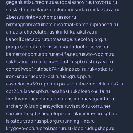
gegenjustizunrecht.ru
autobalashov.ru
utrovortu.ru
spiski-firm.ru
elara-m.ru
kinomusorka.ru
mkcslava.ru
2bets.ru
vintovoykompressor.ru
birminghamvsfulham.ru
sarmat-komp.ru
pioneeri.ru
amadis-chocolate.ru
shkurki-karakulya.ru
kanotiforet.spb.ru
tutmassage.ru
ecolog.org.ru
praga.spb.ru
falcorussia.ru
autodoctorservis.ru
kamertondom.spb.ru
net-life.net.ru
avto-vozim.ru
sakhcamera.ru
alliance-electro.spb.ru
stroyavt.ru
controlweb1.ru
tdsak74.ru
kinzozo-ru.ru
kvotka.ru
iron-snab.ru
costa-bella.ru
eugrus.pp.ru
associaciya39.ru
primexpo.spb.ru
bezmorchin.ru
ia2.ru
cpt21.ru
ispecspb.ru
regahost.ru
kolosok-elita.ru
tae-kwon.ru
consrio.com.ru
insiam.ru
avegainfo.ru
archery161.ru
bigencyclica.ru
vlast16.ru
korru.net
sarmiento.spb.su
extelopedia.ru
lammin-suo.spb.ru
iskatour.spb.ru
snpi.org.ru
running-line.ru
krygeva-spa.ru
chel.net.ru
rust-loco.ru
dugshop.ru