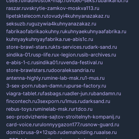
cs68.ru
vladivostok-map.ru
video-seks.ru
bankaribi.ru
raszar.ru
vskrytie-zamkov-moskva113.ru
lipetsktelecom.ru
tovudyi4kuhnyanazakaz.ru
seksuzb.ru
guzywia4kuhnyanazakaz.ru
fabrikaofabrikaokuhny.ru
kuhnyaekuhnyaafabrika.ru
kuhnyaykuhnyayfabrika.ru
e-abis1c.ru
store-brawl-stars.ru
kts-services.ru
dark-sand.ru
sindika-01.ru
sp-life.ru
x-legion.ru
sib-archives.ru
e-abis-1-c.ru
sindika01.ru
venda-festival.ru
store-brawlstars.ru
dooraleksandria.ru
antenna-highly.ru
mine-lab-msk.ru
1-mus.ru
3-sex-porn.ru
ban-damn.ru
purse-factory.ru
viagra-tablet.ru
fasbags.ru
adler-jun.ru
bandamn.ru
fincontech.ru
3sexporn.ru
1mus.ru
darksand.ru
rebus-toys.ru
minelab-msk.ru
rtdco.ru
seo-prodvizhenie-sajtov-stroitelnyh-kompanij.ru
card-voice.ru
rulonnyygazon177.ru
snow-guard.ru
domizbrusa-9x12spb.ru
demaholding.ru
aalse.ru