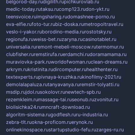
belgorod-day.ru
digilith.ru
pichkurovlab.ru
medic-today.ru
taksu.ru
comp123.ru
don-ykt.ru
teensvoice.ru
imgsharing.ru
domashnee-porno.ru
eva-elfie.ru
foto-tur.ru
biz-doska.ru
metropoltravel.ru
veslo-i-yakor.ru
borodino-media.ru
rostotsky.ru
regionufa.ru
weiss-bet.ru
zaryna.ru
casinotablet.ru
universalia.ru
remont-mebeli-moscow.ru
termomur.ru
clubfisher.ru
remstirufa.ru
erdamchi.ru
doramamama.ru
muraviovka-park.ru
worldofwoman.ru
clean-dreams.ru
arkrym.ru
kristinita.ru
dircomputer.ru
healthenter.ru
textexperts.ru
pivnaya-kruzhka.ru
kinofilmy-2021.ru
demolalapaluza.ru
tanyavanya.ru
remstir-tolyatti.ru
msdip.ru
jdol.ru
sokolovr.ru
newtech-spb.ru
rezemkleim.ru
massage-tai.ru
seonub.ru
zvonitut.ru
biolisichka24.ru
mncraft-download.ru
algoritm-sistema.ru
godflesh.ru
ru-industria.ru
zebra-tlt.ru
okna-proficom.ru
erynok.ru
onlinekinospace.ru
startupstudio-fefu.ru
zarges-ru.ru