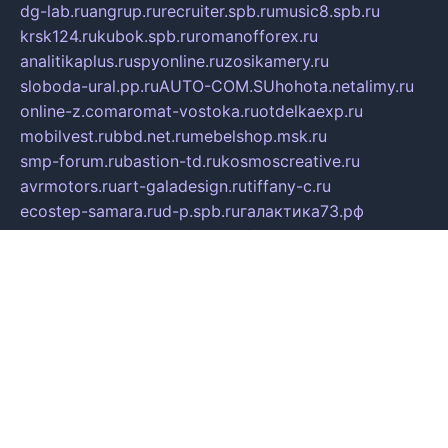
dg-lab.ru
angrup.ru
recruiter.spb.ru
music8.spb.ru
krsk124.ru
kubok.spb.ru
romanofforex.ru
analitikaplus.ru
spyonline.ru
zosikamery.ru
sloboda-ural.pp.ru
AUTO-COM.SU
hohota.net
alimy.ru
online-z.com
aromat-vostoka.ru
otdelkaexp.ru
mobilvest.ru
bbd.net.ru
mebelshop.msk.ru
smp-forum.ru
bastion-td.ru
kosmoscreative.ru
avrmotors.ru
art-galadesign.ru
tiffany-c.ru
ecostep-samara.ru
d-p.spb.ru
галактика73.рф
sko.com.ru
davitamebel-spb.ru
fotsis.ru
tesiaes.ru
kokoroyari.spb.ru
blesna-kazan.ru
mossilver.ru
lenderoq.ru
sergeydobrin.ru
tochkazvuka.msk.ru
people-of-art.ru
bezzubova.ru
clubtibet.ru
orior-aks.ru
dynamoauto.ru
szk-favorit.ru
carlines.ru
flatnsk.ru
kingbolenskaner.ru
alex-motor.ru
astroline.net.ru
act1.spb.ru
polyglot.com.ru
gidlipetsk.ru
ooo-driada.ru
detsad125.ru
mir-zdoroviya.ru
bruslanovo.ru
siterem.ru
council.spb.ru
лодкипатриот.рф
kafekolizey.ru