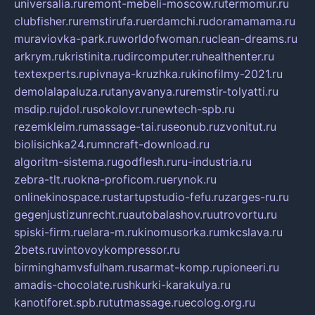
universalia.ru
remont-mebeli-moscow.ru
termomur.ru
clubfisher.ru
remstirufa.ru
erdamchi.ru
doramamama.ru
muraviovka-park.ru
worldofwoman.ru
clean-dreams.ru
arkrym.ru
kristinita.ru
dircomputer.ru
healthenter.ru
textexperts.ru
pivnaya-kruzhka.ru
kinofilmy-2021.ru
demolalapaluza.ru
tanyavanya.ru
remstir-tolyatti.ru
msdip.ru
jdol.ru
sokolovr.ru
newtech-spb.ru
rezemkleim.ru
massage-tai.ru
seonub.ru
zvonitut.ru
biolisichka24.ru
mncraft-download.ru
algoritm-sistema.ru
godflesh.ru
ru-industria.ru
zebra-tlt.ru
okna-proficom.ru
erynok.ru
onlinekinospace.ru
startupstudio-fefu.ru
zarges-ru.ru
gegenjustizunrecht.ru
autobalashov.ru
utrovortu.ru
spiski-firm.ru
elara-m.ru
kinomusorka.ru
mkcslava.ru
2bets.ru
vintovoykompressor.ru
birminghamvsfulham.ru
sarmat-komp.ru
pioneeri.ru
amadis-chocolate.ru
shkurki-karakulya.ru
kanotiforet.spb.ru
tutmassage.ru
ecolog.org.ru