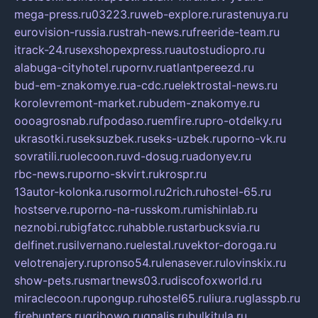
mega-press.ru
03223.ru
web-explore.ru
rastenuya.ru
eurovision-russia.ru
strah-news.ru
freeride-team.ru
itrack-24.ru
sexshopexpress.ru
autostudiopro.ru
alabuga-cityhotel.ru
pornv.ru
atlantpereezd.ru
bud-em-znakomye.ru
a-cdc.ru
elektrostal-news.ru
korolevremont-market.ru
budem-znakomye.ru
oooagrosnab.ru
fpodaso.ru
emfire.ru
pro-otdelky.ru
ukrasotki.ru
seksuzbek.ru
seks-uzbek.ru
porno-vk.ru
sovratili.ru
olecoon.ru
vd-dosug.ru
adonyev.ru
rbc-news.ru
porno-skvirt.ru
krospr.ru
13autor-kolonka.ru
sormol.ru
2rich.ru
hostel-65.ru
hostserve.ru
porno-na-russkom.ru
mishinlab.ru
neznobi.ru
bigfatcc.ru
habble.ru
starbucksvia.ru
delfinet.ru
silvernano.ru
elestal.ru
vektor-doroga.ru
velotrenajery.ru
pronso54.ru
lenasever.ru
lovinskix.ru
show-pets.ru
smartnews03.ru
discofoxworld.ru
miraclecoon.ru
pongup.ru
hostel65.ru
liura.ru
glasspb.ru
firehunters.ru
gribowo.ru
gnalis.ru
bulkitula.ru