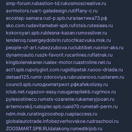
smp-forum.ru
bastion-td.ru
kosmoscreative.ru
avrmotors.ru
art-galadesign.ru
tiffany-c.ru
ecostep-samara.ru
d-p.spb.ru
галактика73.рф
sko.com.ru
davitamebel-spb.ru
fotsis.ru
tesiaes.ru
kokoroyari.spb.ru
blesna-kazan.ru
mossilver.ru
lenderoq.ru
sergeydobrin.ru
tochkazvuka.msk.ru
people-of-art.ru
bezzubova.ru
clubtibet.ru
orior-aks.ru
dynamoauto.ru
szk-favorit.ru
carlines.ru
flatnsk.ru
kingbolenskaner.ru
alex-motor.ru
astroline.net.ru
act1.spb.ru
polyglot.com.ru
gidlipetsk.ru
ooo-driada.ru
detsad125.ru
mir-zdoroviya.ru
bruslanovo.ru
siterem.ru
council.spb.ru
лодкипатриот.рф
kafekolizey.ru
iclub.net.ru
gazon-easy.ru
sugarepilekb.ru
grinox.ru
pylesostineco.ru
msts-ozarenie.ru
kameryjooan.ru
artemovskij.ru
dopler.spb.ru
aid70.ru
metall-perm.ru
ndm.msk.ru
ratingzooshop.ru
apiaccess.ru
globalautotrade.info
bezverhovskoe.ru
drsschool.ru
ZOOSMART.SPB.RU
dalakony.ru
medikijob.ru