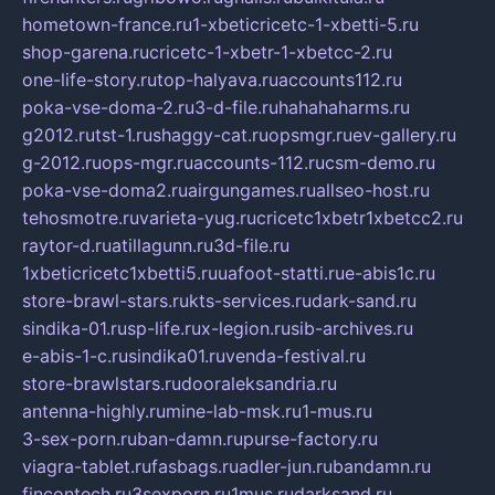
hometown-france.ru
1-xbeticricetc-1-xbetti-5.ru
shop-garena.ru
cricetc-1-xbetr-1-xbetcc-2.ru
one-life-story.ru
top-halyava.ru
accounts112.ru
poka-vse-doma-2.ru
3-d-file.ru
hahahaharms.ru
g2012.ru
tst-1.ru
shaggy-cat.ru
opsmgr.ru
ev-gallery.ru
g-2012.ru
ops-mgr.ru
accounts-112.ru
csm-demo.ru
poka-vse-doma2.ru
airgungames.ru
allseo-host.ru
tehosmotre.ru
varieta-yug.ru
cricetc1xbetr1xbetcc2.ru
raytor-d.ru
atillagunn.ru
3d-file.ru
1xbeticricetc1xbetti5.ru
uafoot-statti.ru
e-abis1c.ru
store-brawl-stars.ru
kts-services.ru
dark-sand.ru
sindika-01.ru
sp-life.ru
x-legion.ru
sib-archives.ru
e-abis-1-c.ru
sindika01.ru
venda-festival.ru
store-brawlstars.ru
dooraleksandria.ru
antenna-highly.ru
mine-lab-msk.ru
1-mus.ru
3-sex-porn.ru
ban-damn.ru
purse-factory.ru
viagra-tablet.ru
fasbags.ru
adler-jun.ru
bandamn.ru
fincontech.ru
3sexporn.ru
1mus.ru
darksand.ru