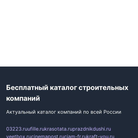
Бесплатный каталог строительных
компаний
Актуальный каталог компаний по всей России
03223.ru
ufille.ru
krasotata.ru
prazdnikdushi.ru
veetbox.ru
cinemapost.ru
ciam-fr.ru
kraft-you.ru