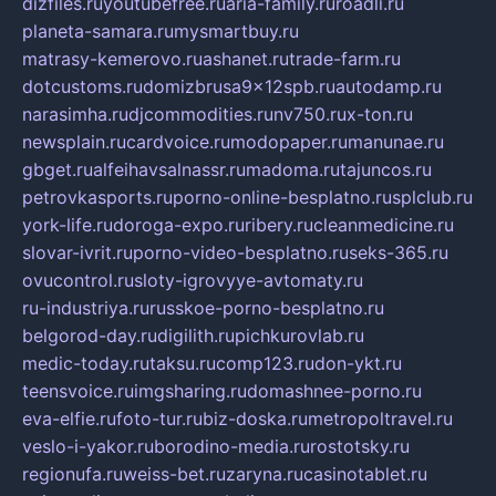
dizfiles.ru
youtubefree.ru
aria-family.ru
roadli.ru
planeta-samara.ru
mysmartbuy.ru
matrasy-kemerovo.ru
ashanet.ru
trade-farm.ru
dotcustoms.ru
domizbrusa9x12spb.ru
autodamp.ru
narasimha.ru
djcommodities.ru
nv750.ru
x-ton.ru
newsplain.ru
cardvoice.ru
modopaper.ru
manunae.ru
gbget.ru
alfeihavsalnassr.ru
madoma.ru
tajuncos.ru
petrovkasports.ru
porno-online-besplatno.ru
splclub.ru
york-life.ru
doroga-expo.ru
ribery.ru
cleanmedicine.ru
slovar-ivrit.ru
porno-video-besplatno.ru
seks-365.ru
ovucontrol.ru
sloty-igrovyye-avtomaty.ru
ru-industriya.ru
russkoe-porno-besplatno.ru
belgorod-day.ru
digilith.ru
pichkurovlab.ru
medic-today.ru
taksu.ru
comp123.ru
don-ykt.ru
teensvoice.ru
imgsharing.ru
domashnee-porno.ru
eva-elfie.ru
foto-tur.ru
biz-doska.ru
metropoltravel.ru
veslo-i-yakor.ru
borodino-media.ru
rostotsky.ru
regionufa.ru
weiss-bet.ru
zaryna.ru
casinotablet.ru