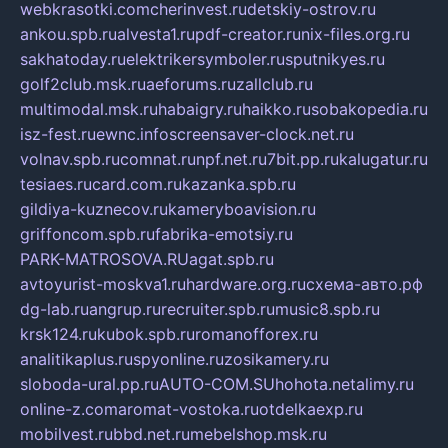
webkrasotki.com
cherinvest.ru
detskiy-ostrov.ru
ankou.spb.ru
alvesta1.ru
pdf-creator.ru
nix-files.org.ru
sakhatoday.ru
elektrikersymboler.ru
sputnikyes.ru
golf2club.msk.ru
aeforums.ru
zallclub.ru
multimodal.msk.ru
habaigry.ru
haikko.ru
sobakopedia.ru
isz-fest.ru
ewnc.info
screensaver-clock.net.ru
volnav.spb.ru
comnat.ru
npf.net.ru
7bit.pp.ru
kalugatur.ru
tesiaes.ru
card.com.ru
kazanka.spb.ru
gildiya-kuznecov.ru
kameryboavision.ru
griffoncom.spb.ru
fabrika-emotsiy.ru
PARK-MATROSOVA.RU
agat.spb.ru
avtoyurist-moskva1.ru
hardware.org.ru
схема-авто.рф
dg-lab.ru
angrup.ru
recruiter.spb.ru
music8.spb.ru
krsk124.ru
kubok.spb.ru
romanofforex.ru
analitikaplus.ru
spyonline.ru
zosikamery.ru
sloboda-ural.pp.ru
AUTO-COM.SU
hohota.net
alimy.ru
online-z.com
aromat-vostoka.ru
otdelkaexp.ru
mobilvest.ru
bbd.net.ru
mebelshop.msk.ru