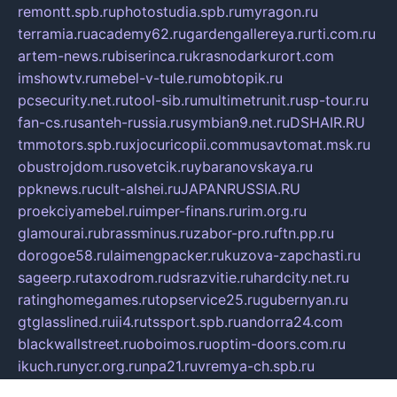
remontt.spb.ru
photostudia.spb.ru
myragon.ru
terramia.ru
academy62.ru
gardengallereya.ru
rti.com.ru
artem-news.ru
biserinca.ru
krasnodarkurort.com
imshowtv.ru
mebel-v-tule.ru
mobtopik.ru
pcsecurity.net.ru
tool-sib.ru
multimetrunit.ru
sp-tour.ru
fan-cs.ru
santeh-russia.ru
symbian9.net.ru
DSHAIR.RU
tmmotors.spb.ru
xjocuricopii.com
musavtomat.msk.ru
obustrojdom.ru
sovetcik.ru
ybaranovskaya.ru
ppknews.ru
cult-alshei.ru
JAPANRUSSIA.RU
proekciyamebel.ru
imper-finans.ru
rim.org.ru
glamourai.ru
brassminus.ru
zabor-pro.ru
ftn.pp.ru
dorogoe58.ru
laimengpacker.ru
kuzova-zapchasti.ru
sageerp.ru
taxodrom.ru
dsrazvitie.ru
hardcity.net.ru
ratinghomegames.ru
topservice25.ru
gubernyan.ru
gtglasslined.ru
ii4.ru
tssport.spb.ru
andorra24.com
blackwallstreet.ru
oboimos.ru
optim-doors.com.ru
ikuch.ru
nycr.org.ru
npa21.ru
vremya-ch.spb.ru
desert000.ru
ivtorgi.ru
ifiori.ru
catalog-statei.ru