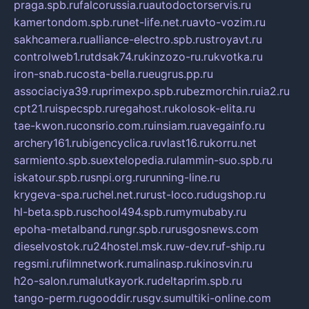
praga.spb.ru
falcorussia.ru
autodoctorservis.ru
kamertondom.spb.ru
net-life.net.ru
avto-vozim.ru
sakhcamera.ru
alliance-electro.spb.ru
stroyavt.ru
controlweb1.ru
tdsak74.ru
kinzozo-ru.ru
kvotka.ru
iron-snab.ru
costa-bella.ru
eugrus.pp.ru
associaciya39.ru
primexpo.spb.ru
bezmorchin.ru
ia2.ru
cpt21.ru
ispecspb.ru
regahost.ru
kolosok-elita.ru
tae-kwon.ru
consrio.com.ru
insiam.ru
avegainfo.ru
archery161.ru
bigencyclica.ru
vlast16.ru
korru.net
sarmiento.spb.su
extelopedia.ru
lammin-suo.spb.ru
iskatour.spb.ru
snpi.org.ru
running-line.ru
krygeva-spa.ru
chel.net.ru
rust-loco.ru
dugshop.ru
hl-beta.spb.ru
school494.spb.ru
mymubaby.ru
epoha-metalband.ru
ngr.spb.ru
rusgosnews.com
dieselvostok.ru
24hostel.msk.ru
w-dev.ru
f-ship.ru
regsmi.ru
filmnetwork.ru
malinasp.ru
kinosvin.ru
h2o-salon.ru
malutkayork.ru
deltaprim.spb.ru
tango-perm.ru
gooddir.ru
sgv.su
multiki-online.com