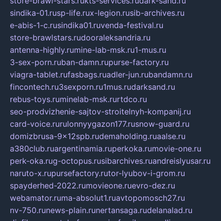
store-brawl-stars.ru
kts-services.ru
dark-sand.ru
sindika-01.ru
sp-life.ru
x-legion.ru
sib-archives.ru
e-abis-1-c.ru
sindika01.ru
venda-festival.ru
store-brawlstars.ru
dooraleksandria.ru
antenna-highly.ru
mine-lab-msk.ru
1-mus.ru
3-sex-porn.ru
ban-damn.ru
purse-factory.ru
viagra-tablet.ru
fasbags.ru
adler-jun.ru
bandamn.ru
fincontech.ru
3sexporn.ru
1mus.ru
darksand.ru
rebus-toys.ru
minelab-msk.ru
rtdco.ru
seo-prodvizhenie-sajtov-stroitelnyh-kompanij.ru
card-voice.ru
rulonnyygazon177.ru
snow-guard.ru
domizbrusa-9x12spb.ru
demaholding.ru
aalse.ru
a380club.ru
argentinamia.ru
perkoka.ru
movie-one.ru
perk-oka.ru
g-octopus.ru
sibarchives.ru
andreislyusar.ru
naruto-x.ru
pursefactory.ru
tor-lyubov-i-grom.ru
spayderhed-2022.ru
movieone.ru
evro-dez.ru
webamator.ru
ma-absolut1.ru
avtopomosch27.ru
nv-750.ru
news-plain.ru
nertansaga.ru
delanalad.ru