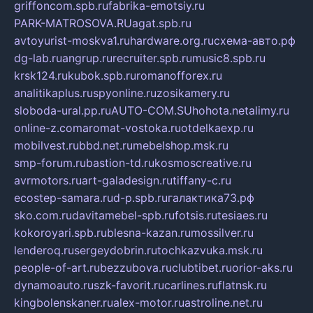
griffoncom.spb.ru
fabrika-emotsiy.ru
PARK-MATROSOVA.RU
agat.spb.ru
avtoyurist-moskva1.ru
hardware.org.ru
схема-авто.рф
dg-lab.ru
angrup.ru
recruiter.spb.ru
music8.spb.ru
krsk124.ru
kubok.spb.ru
romanofforex.ru
analitikaplus.ru
spyonline.ru
zosikamery.ru
sloboda-ural.pp.ru
AUTO-COM.SU
hohota.net
alimy.ru
online-z.com
aromat-vostoka.ru
otdelkaexp.ru
mobilvest.ru
bbd.net.ru
mebelshop.msk.ru
smp-forum.ru
bastion-td.ru
kosmoscreative.ru
avrmotors.ru
art-galadesign.ru
tiffany-c.ru
ecostep-samara.ru
d-p.spb.ru
галактика73.рф
sko.com.ru
davitamebel-spb.ru
fotsis.ru
tesiaes.ru
kokoroyari.spb.ru
blesna-kazan.ru
mossilver.ru
lenderoq.ru
sergeydobrin.ru
tochkazvuka.msk.ru
people-of-art.ru
bezzubova.ru
clubtibet.ru
orior-aks.ru
dynamoauto.ru
szk-favorit.ru
carlines.ru
flatnsk.ru
kingbolenskaner.ru
alex-motor.ru
astroline.net.ru