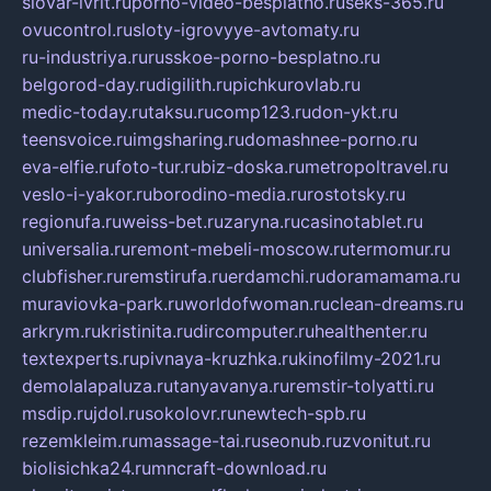
slovar-ivrit.ru
porno-video-besplatno.ru
seks-365.ru
ovucontrol.ru
sloty-igrovyye-avtomaty.ru
ru-industriya.ru
russkoe-porno-besplatno.ru
belgorod-day.ru
digilith.ru
pichkurovlab.ru
medic-today.ru
taksu.ru
comp123.ru
don-ykt.ru
teensvoice.ru
imgsharing.ru
domashnee-porno.ru
eva-elfie.ru
foto-tur.ru
biz-doska.ru
metropoltravel.ru
veslo-i-yakor.ru
borodino-media.ru
rostotsky.ru
regionufa.ru
weiss-bet.ru
zaryna.ru
casinotablet.ru
universalia.ru
remont-mebeli-moscow.ru
termomur.ru
clubfisher.ru
remstirufa.ru
erdamchi.ru
doramamama.ru
muraviovka-park.ru
worldofwoman.ru
clean-dreams.ru
arkrym.ru
kristinita.ru
dircomputer.ru
healthenter.ru
textexperts.ru
pivnaya-kruzhka.ru
kinofilmy-2021.ru
demolalapaluza.ru
tanyavanya.ru
remstir-tolyatti.ru
msdip.ru
jdol.ru
sokolovr.ru
newtech-spb.ru
rezemkleim.ru
massage-tai.ru
seonub.ru
zvonitut.ru
biolisichka24.ru
mncraft-download.ru