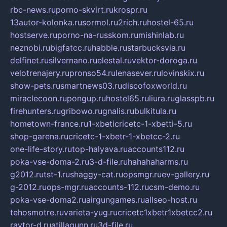
rbc-news.ru
porno-skvirt.ru
krospr.ru
13autor-kolonka.ru
sormol.ru
2rich.ru
hostel-65.ru
hostserve.ru
porno-na-russkom.ru
mishinlab.ru
neznobi.ru
bigfatcc.ru
habble.ru
starbucksvia.ru
delfinet.ru
silvernano.ru
elestal.ru
vektor-doroga.ru
velotrenajery.ru
pronso54.ru
lenasever.ru
lovinskix.ru
show-pets.ru
smartnews03.ru
discofoxworld.ru
miraclecoon.ru
pongup.ru
hostel65.ru
liura.ru
glasspb.ru
firehunters.ru
gribowo.ru
gnalis.ru
bulkitula.ru
hometown-france.ru
1-xbeticricetc-1-xbetti-5.ru
shop-garena.ru
cricetc-1-xbetr-1-xbetcc-2.ru
one-life-story.ru
top-halyava.ru
accounts112.ru
poka-vse-doma-2.ru
3-d-file.ru
hahahaharms.ru
g2012.ru
tst-1.ru
shaggy-cat.ru
opsmgr.ru
ev-gallery.ru
g-2012.ru
ops-mgr.ru
accounts-112.ru
csm-demo.ru
poka-vse-doma2.ru
airgungames.ru
allseo-host.ru
tehosmotre.ru
varieta-yug.ru
cricetc1xbetr1xbetcc2.ru
raytor-d.ru
atillagunn.ru
3d-file.ru