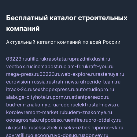
Бесплатный каталог строительных
компаний
Актуальный каталог компаний по всей России
03223.ru
ufille.ru
krasotata.ru
prazdnikdushi.ru
veetbox.ru
cinemapost.ru
ciam-fr.ru
kraft-you.ru
mega-press.ru
03223.ru
web-explore.ru
rastenuya.ru
eurovision-russia.ru
strah-news.ru
freeride-team.ru
itrack-24.ru
sexshopexpress.ru
autostudiopro.ru
alabuga-cityhotel.ru
pornv.ru
atlantpereezd.ru
bud-em-znakomye.ru
a-cdc.ru
elektrostal-news.ru
korolevremont-market.ru
budem-znakomye.ru
oooagrosnab.ru
fpodaso.ru
emfire.ru
pro-otdelky.ru
ukrasotki.ru
seksuzbek.ru
seks-uzbek.ru
porno-vk.ru
sovratili.ru
olecoon.ru
vd-dosug.ru
adonyev.ru