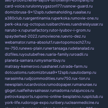
card-voice.ru
rulonnyygazon177.ru
snow-guard.ru
domizbrusa-9x12spb.ru
demaholding.ru
aalse.ru
a380club.ru
argentinamia.ru
perkoka.ru
movie-one.ru
perk-oka.ru
g-octopus.ru
sibarchives.ru
andreislyusar.ru
naruto-x.ru
pursefactory.ru
tor-lyubov-i-grom.ru
spayderhed-2022.ru
movieone.ru
evro-dez.ru
webamator.ru
ma-absolut1.ru
avtopomosch27.ru
nv-750.ru
news-plain.ru
nertansaga.ru
delanalad.ru
dizfiles.ru
youtubefree.ru
aria-family.ru
roadli.ru
planeta-samara.ru
mysmartbuy.ru
matrasy-kemerovo.ru
ashanet.ru
trade-farm.ru
dotcustoms.ru
domizbrusa9x12spb.ru
autodamp.ru
narasimha.ru
djcommodities.ru
nv750.ru
x-ton.ru
newsplain.ru
cardvoice.ru
modopaper.ru
manunae.ru
gbget.ru
alfeihavsalnassr.ru
madoma.ru
tajuncos.ru
petrovkasports.ru
porno-online-besplatno.ru
splclub.ru
york-life.ru
doroga-expo.ru
ribery.ru
cleanmedicine.ru