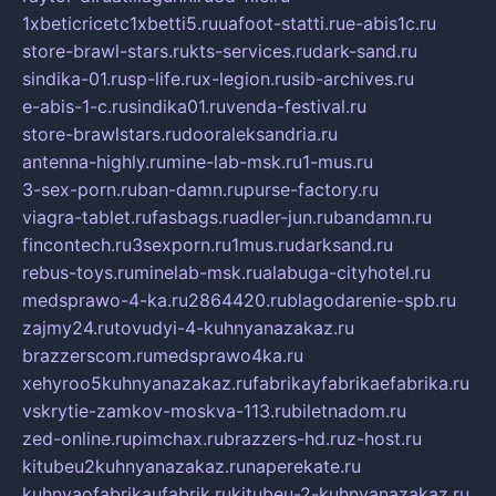
1xbeticricetc1xbetti5.ru
uafoot-statti.ru
e-abis1c.ru
store-brawl-stars.ru
kts-services.ru
dark-sand.ru
sindika-01.ru
sp-life.ru
x-legion.ru
sib-archives.ru
e-abis-1-c.ru
sindika01.ru
venda-festival.ru
store-brawlstars.ru
dooraleksandria.ru
antenna-highly.ru
mine-lab-msk.ru
1-mus.ru
3-sex-porn.ru
ban-damn.ru
purse-factory.ru
viagra-tablet.ru
fasbags.ru
adler-jun.ru
bandamn.ru
fincontech.ru
3sexporn.ru
1mus.ru
darksand.ru
rebus-toys.ru
minelab-msk.ru
alabuga-cityhotel.ru
medsprawo-4-ka.ru
2864420.ru
blagodarenie-spb.ru
zajmy24.ru
tovudyi-4-kuhnyanazakaz.ru
brazzerscom.ru
medsprawo4ka.ru
xehyroo5kuhnyanazakaz.ru
fabrikayfabrikaefabrika.ru
vskrytie-zamkov-moskva-113.ru
biletnadom.ru
zed-online.ru
pimchax.ru
brazzers-hd.ru
z-host.ru
kitubeu2kuhnyanazakaz.ru
naperekate.ru
kuhnyaofabrikaufabrik.ru
kitubeu-2-kuhnyanazakaz.ru