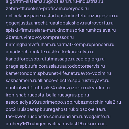
algoritm-sistema.ru
godflesh.ru
ru-industria.ru
zebra-tlt.ru
okna-proficom.ru
erynok.ru
onlinekinospace.ru
startupstudio-fefu.ru
zarges-ru.ru
gegenjustizunrecht.ru
autobalashov.ru
utrovortu.ru
spiski-firm.ru
elara-m.ru
kinomusorka.ru
mkcslava.ru
2bets.ru
vintovoykompressor.ru
birminghamvsfulham.ru
sarmat-komp.ru
pioneeri.ru
amadis-chocolate.ru
shkurki-karakulya.ru
kanotiforet.spb.ru
tutmassage.ru
ecolog.org.ru
praga.spb.ru
falcorussia.ru
autodoctorservis.ru
kamertondom.spb.ru
net-life.net.ru
avto-vozim.ru
sakhcamera.ru
alliance-electro.spb.ru
stroyavt.ru
controlweb1.ru
tdsak74.ru
kinzozo-ru.ru
kvotka.ru
iron-snab.ru
costa-bella.ru
eugrus.pp.ru
associaciya39.ru
primexpo.spb.ru
bezmorchin.ru
ia2.ru
cpt21.ru
ispecspb.ru
regahost.ru
kolosok-elita.ru
tae-kwon.ru
consrio.com.ru
insiam.ru
avegainfo.ru
archery161.ru
bigencyclica.ru
vlast16.ru
korru.net