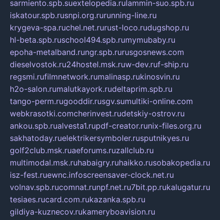
sarmiento.spb.su
extelopedia.ru
lammin-suo.spb.ru
iskatour.spb.ru
snpi.org.ru
running-line.ru
krygeva-spa.ru
chel.net.ru
rust-loco.ru
dugshop.ru
hl-beta.spb.ru
school494.spb.ru
mymubaby.ru
epoha-metalband.ru
ngr.spb.ru
rusgosnews.com
dieselvostok.ru
24hostel.msk.ru
w-dev.ru
f-ship.ru
regsmi.ru
filmnetwork.ru
malinasp.ru
kinosvin.ru
h2o-salon.ru
malutkayork.ru
deltaprim.spb.ru
tango-perm.ru
gooddir.ru
sgv.su
multiki-online.com
webkrasotki.com
cherinvest.ru
detskiy-ostrov.ru
ankou.spb.ru
alvesta1.ru
pdf-creator.ru
nix-files.org.ru
sakhatoday.ru
elektrikersymboler.ru
sputnikyes.ru
golf2club.msk.ru
aeforums.ru
zallclub.ru
multimodal.msk.ru
habaigry.ru
haikko.ru
sobakopedia.ru
isz-fest.ru
ewnc.info
screensaver-clock.net.ru
volnav.spb.ru
comnat.ru
npf.net.ru
7bit.pp.ru
kalugatur.ru
tesiaes.ru
card.com.ru
kazanka.spb.ru
gildiya-kuznecov.ru
kameryboavision.ru