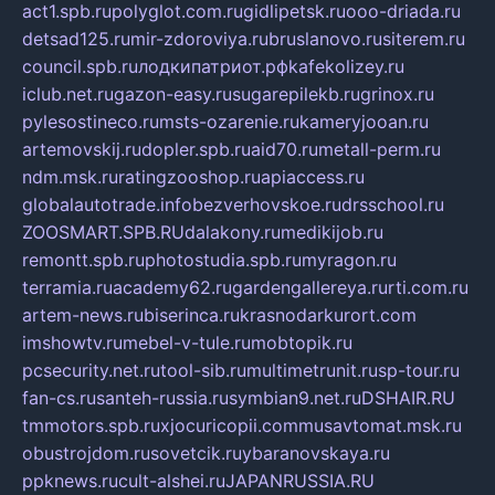
act1.spb.ru
polyglot.com.ru
gidlipetsk.ru
ooo-driada.ru
detsad125.ru
mir-zdoroviya.ru
bruslanovo.ru
siterem.ru
council.spb.ru
лодкипатриот.рф
kafekolizey.ru
iclub.net.ru
gazon-easy.ru
sugarepilekb.ru
grinox.ru
pylesostineco.ru
msts-ozarenie.ru
kameryjooan.ru
artemovskij.ru
dopler.spb.ru
aid70.ru
metall-perm.ru
ndm.msk.ru
ratingzooshop.ru
apiaccess.ru
globalautotrade.info
bezverhovskoe.ru
drsschool.ru
ZOOSMART.SPB.RU
dalakony.ru
medikijob.ru
remontt.spb.ru
photostudia.spb.ru
myragon.ru
terramia.ru
academy62.ru
gardengallereya.ru
rti.com.ru
artem-news.ru
biserinca.ru
krasnodarkurort.com
imshowtv.ru
mebel-v-tule.ru
mobtopik.ru
pcsecurity.net.ru
tool-sib.ru
multimetrunit.ru
sp-tour.ru
fan-cs.ru
santeh-russia.ru
symbian9.net.ru
DSHAIR.RU
tmmotors.spb.ru
xjocuricopii.com
musavtomat.msk.ru
obustrojdom.ru
sovetcik.ru
ybaranovskaya.ru
ppknews.ru
cult-alshei.ru
JAPANRUSSIA.RU