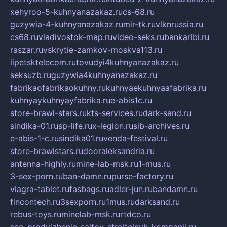
xehyroo-5-kuhnyanazakaz.ru
cs-68.ru
guzywia-4-kuhnyanazakaz.ru
mir-tk.ru
vlknrussia.ru
cs68.ru
vladivostok-map.ru
video-seks.ru
bankaribi.ru
raszar.ru
vskrytie-zamkov-moskva113.ru
lipetsktelecom.ru
tovudyi4kuhnyanazakaz.ru
seksuzb.ru
guzywia4kuhnyanazakaz.ru
fabrikaofabrikaokuhny.ru
kuhnyaekuhnyaafabrika.ru
kuhnyaykuhnyayfabrika.ru
e-abis1c.ru
store-brawl-stars.ru
kts-services.ru
dark-sand.ru
sindika-01.ru
sp-life.ru
x-legion.ru
sib-archives.ru
e-abis-1-c.ru
sindika01.ru
venda-festival.ru
store-brawlstars.ru
dooraleksandria.ru
antenna-highly.ru
mine-lab-msk.ru
1-mus.ru
3-sex-porn.ru
ban-damn.ru
purse-factory.ru
viagra-tablet.ru
fasbags.ru
adler-jun.ru
bandamn.ru
fincontech.ru
3sexporn.ru
1mus.ru
darksand.ru
rebus-toys.ru
minelab-msk.ru
rtdco.ru
seo-prodvizhenie-sajtov-stroitelnyh-kompanij.ru