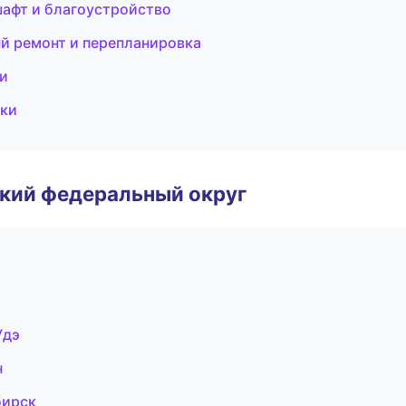
афт и благоустройство
й ремонт и перепланировка
и
оки
ский федеральный округ
Удэ
н
бирск