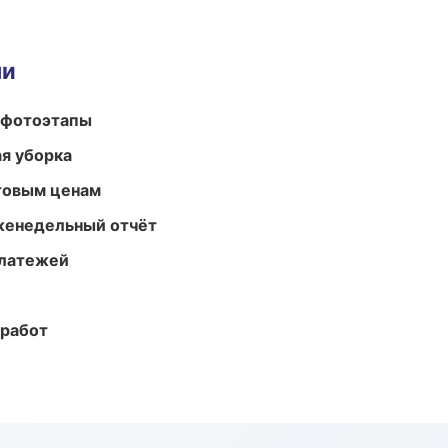
ми
 фотоэтапы
ая уборка
птовым ценам
женедельный отчёт
платежей
 работ