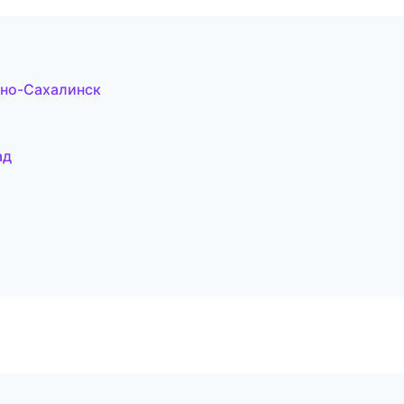
жно-Сахалинск
ад