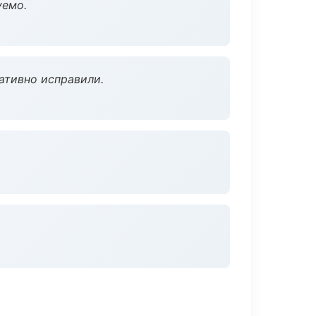
уемо.
ативно исправили.