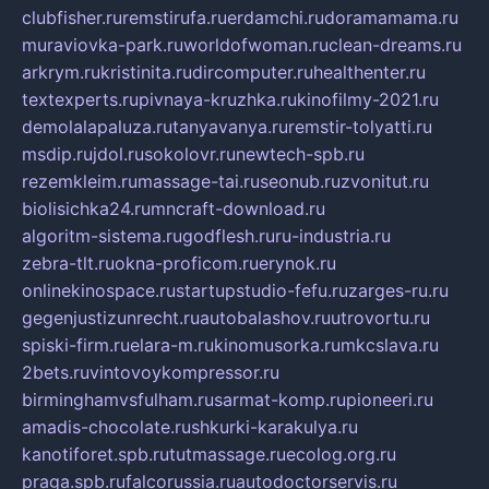
clubfisher.ru
remstirufa.ru
erdamchi.ru
doramamama.ru
muraviovka-park.ru
worldofwoman.ru
clean-dreams.ru
arkrym.ru
kristinita.ru
dircomputer.ru
healthenter.ru
textexperts.ru
pivnaya-kruzhka.ru
kinofilmy-2021.ru
demolalapaluza.ru
tanyavanya.ru
remstir-tolyatti.ru
msdip.ru
jdol.ru
sokolovr.ru
newtech-spb.ru
rezemkleim.ru
massage-tai.ru
seonub.ru
zvonitut.ru
biolisichka24.ru
mncraft-download.ru
algoritm-sistema.ru
godflesh.ru
ru-industria.ru
zebra-tlt.ru
okna-proficom.ru
erynok.ru
onlinekinospace.ru
startupstudio-fefu.ru
zarges-ru.ru
gegenjustizunrecht.ru
autobalashov.ru
utrovortu.ru
spiski-firm.ru
elara-m.ru
kinomusorka.ru
mkcslava.ru
2bets.ru
vintovoykompressor.ru
birminghamvsfulham.ru
sarmat-komp.ru
pioneeri.ru
amadis-chocolate.ru
shkurki-karakulya.ru
kanotiforet.spb.ru
tutmassage.ru
ecolog.org.ru
praga.spb.ru
falcorussia.ru
autodoctorservis.ru