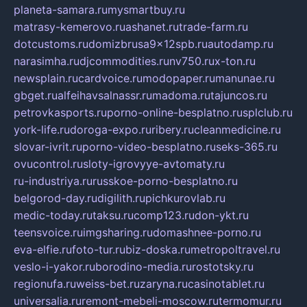
planeta-samara.ru
mysmartbuy.ru
matrasy-kemerovo.ru
ashanet.ru
trade-farm.ru
dotcustoms.ru
domizbrusa9x12spb.ru
autodamp.ru
narasimha.ru
djcommodities.ru
nv750.ru
x-ton.ru
newsplain.ru
cardvoice.ru
modopaper.ru
manunae.ru
gbget.ru
alfeihavsalnassr.ru
madoma.ru
tajuncos.ru
petrovkasports.ru
porno-online-besplatno.ru
splclub.ru
york-life.ru
doroga-expo.ru
ribery.ru
cleanmedicine.ru
slovar-ivrit.ru
porno-video-besplatno.ru
seks-365.ru
ovucontrol.ru
sloty-igrovyye-avtomaty.ru
ru-industriya.ru
russkoe-porno-besplatno.ru
belgorod-day.ru
digilith.ru
pichkurovlab.ru
medic-today.ru
taksu.ru
comp123.ru
don-ykt.ru
teensvoice.ru
imgsharing.ru
domashnee-porno.ru
eva-elfie.ru
foto-tur.ru
biz-doska.ru
metropoltravel.ru
veslo-i-yakor.ru
borodino-media.ru
rostotsky.ru
regionufa.ru
weiss-bet.ru
zaryna.ru
casinotablet.ru
universalia.ru
remont-mebeli-moscow.ru
termomur.ru