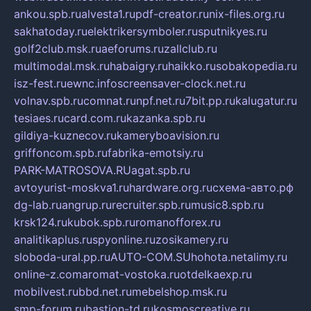
ankou.spb.ru
alvesta1.ru
pdf-creator.ru
nix-files.org.ru
sakhatoday.ru
elektrikersymboler.ru
sputnikyes.ru
golf2club.msk.ru
aeforums.ru
zallclub.ru
multimodal.msk.ru
habaigry.ru
haikko.ru
sobakopedia.ru
isz-fest.ru
ewnc.info
screensaver-clock.net.ru
volnav.spb.ru
comnat.ru
npf.net.ru
7bit.pp.ru
kalugatur.ru
tesiaes.ru
card.com.ru
kazanka.spb.ru
gildiya-kuznecov.ru
kameryboavision.ru
griffoncom.spb.ru
fabrika-emotsiy.ru
PARK-MATROSOVA.RU
agat.spb.ru
avtoyurist-moskva1.ru
hardware.org.ru
схема-авто.рф
dg-lab.ru
angrup.ru
recruiter.spb.ru
music8.spb.ru
krsk124.ru
kubok.spb.ru
romanofforex.ru
analitikaplus.ru
spyonline.ru
zosikamery.ru
sloboda-ural.pp.ru
AUTO-COM.SU
hohota.net
alimy.ru
online-z.com
aromat-vostoka.ru
otdelkaexp.ru
mobilvest.ru
bbd.net.ru
mebelshop.msk.ru
smp-forum.ru
bastion-td.ru
kosmoscreative.ru