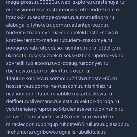
mega-press.ru
03223.ru
web-explore.ru
rastenuya.ru
eurovision-russia.ru
strah-news.ru
freeride-team.ru
itrack-24.ru
sexshopexpress.ru
autostudiopro.ru
alabuga-cityhotel.ru
pornv.ru
atlantpereezd.ru
bud-em-znakomye.ru
a-cdc.ru
elektrostal-news.ru
korolevremont-market.ru
budem-znakomye.ru
oooagrosnab.ru
fpodaso.ru
emfire.ru
pro-otdelky.ru
ukrasotki.ru
seksuzbek.ru
seks-uzbek.ru
porno-vk.ru
sovratili.ru
olecoon.ru
vd-dosug.ru
adonyev.ru
rbc-news.ru
porno-skvirt.ru
krospr.ru
13autor-kolonka.ru
sormol.ru
2rich.ru
hostel-65.ru
hostserve.ru
porno-na-russkom.ru
mishinlab.ru
neznobi.ru
bigfatcc.ru
habble.ru
starbucksvia.ru
delfinet.ru
silvernano.ru
elestal.ru
vektor-doroga.ru
velotrenajery.ru
pronso54.ru
lenasever.ru
lovinskix.ru
show-pets.ru
smartnews03.ru
discofoxworld.ru
miraclecoon.ru
pongup.ru
hostel65.ru
liura.ru
glasspb.ru
firehunters.ru
gribowo.ru
gnalis.ru
bulkitula.ru