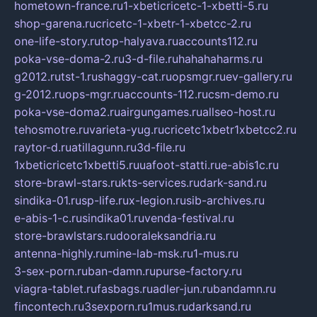
hometown-france.ru
1-xbeticricetc-1-xbetti-5.ru
shop-garena.ru
cricetc-1-xbetr-1-xbetcc-2.ru
one-life-story.ru
top-halyava.ru
accounts112.ru
poka-vse-doma-2.ru
3-d-file.ru
hahahaharms.ru
g2012.ru
tst-1.ru
shaggy-cat.ru
opsmgr.ru
ev-gallery.ru
g-2012.ru
ops-mgr.ru
accounts-112.ru
csm-demo.ru
poka-vse-doma2.ru
airgungames.ru
allseo-host.ru
tehosmotre.ru
varieta-yug.ru
cricetc1xbetr1xbetcc2.ru
raytor-d.ru
atillagunn.ru
3d-file.ru
1xbeticricetc1xbetti5.ru
uafoot-statti.ru
e-abis1c.ru
store-brawl-stars.ru
kts-services.ru
dark-sand.ru
sindika-01.ru
sp-life.ru
x-legion.ru
sib-archives.ru
e-abis-1-c.ru
sindika01.ru
venda-festival.ru
store-brawlstars.ru
dooraleksandria.ru
antenna-highly.ru
mine-lab-msk.ru
1-mus.ru
3-sex-porn.ru
ban-damn.ru
purse-factory.ru
viagra-tablet.ru
fasbags.ru
adler-jun.ru
bandamn.ru
fincontech.ru
3sexporn.ru
1mus.ru
darksand.ru