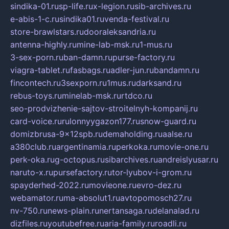
sindika-01.ru
sp-life.ru
x-legion.ru
sib-archives.ru
e-abis-1-c.ru
sindika01.ru
venda-festival.ru
store-brawlstars.ru
dooraleksandria.ru
antenna-highly.ru
mine-lab-msk.ru
1-mus.ru
3-sex-porn.ru
ban-damn.ru
purse-factory.ru
viagra-tablet.ru
fasbags.ru
adler-jun.ru
bandamn.ru
fincontech.ru
3sexporn.ru
1mus.ru
darksand.ru
rebus-toys.ru
minelab-msk.ru
rtdco.ru
seo-prodvizhenie-sajtov-stroitelnyh-kompanij.ru
card-voice.ru
rulonnyygazon177.ru
snow-guard.ru
domizbrusa-9x12spb.ru
demaholding.ru
aalse.ru
a380club.ru
argentinamia.ru
perkoka.ru
movie-one.ru
perk-oka.ru
g-octopus.ru
sibarchives.ru
andreislyusar.ru
naruto-x.ru
pursefactory.ru
tor-lyubov-i-grom.ru
spayderhed-2022.ru
movieone.ru
evro-dez.ru
webamator.ru
ma-absolut1.ru
avtopomosch27.ru
nv-750.ru
news-plain.ru
nertansaga.ru
delanalad.ru
dizfiles.ru
youtubefree.ru
aria-family.ru
roadli.ru