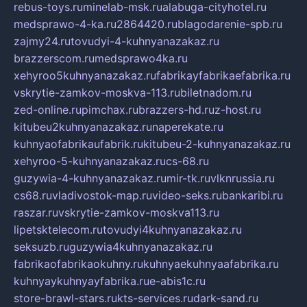
rebus-toys.ru
minelab-msk.ru
alabuga-cityhotel.ru
medsprawo-4-ka.ru
2864420.ru
blagodarenie-spb.ru
zajmy24.ru
tovudyi-4-kuhnyanazakaz.ru
brazzerscom.ru
medsprawo4ka.ru
xehyroo5kuhnyanazakaz.ru
fabrikayfabrikaefabrika.ru
vskrytie-zamkov-moskva-113.ru
biletnadom.ru
zed-online.ru
pimchax.ru
brazzers-hd.ru
z-host.ru
kitubeu2kuhnyanazakaz.ru
naperekate.ru
kuhnyaofabrikaufabrik.ru
kitubeu-2-kuhnyanazakaz.ru
xehyroo-5-kuhnyanazakaz.ru
cs-68.ru
guzywia-4-kuhnyanazakaz.ru
mir-tk.ru
vlknrussia.ru
cs68.ru
vladivostok-map.ru
video-seks.ru
bankaribi.ru
raszar.ru
vskrytie-zamkov-moskva113.ru
lipetsktelecom.ru
tovudyi4kuhnyanazakaz.ru
seksuzb.ru
guzywia4kuhnyanazakaz.ru
fabrikaofabrikaokuhny.ru
kuhnyaekuhnyaafabrika.ru
kuhnyaykuhnyayfabrika.ru
e-abis1c.ru
store-brawl-stars.ru
kts-services.ru
dark-sand.ru