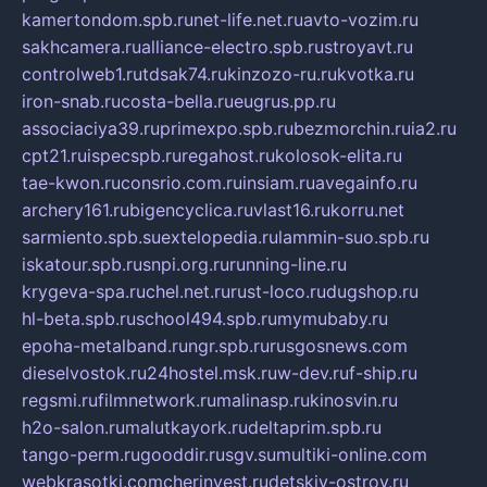
kamertondom.spb.ru
net-life.net.ru
avto-vozim.ru
sakhcamera.ru
alliance-electro.spb.ru
stroyavt.ru
controlweb1.ru
tdsak74.ru
kinzozo-ru.ru
kvotka.ru
iron-snab.ru
costa-bella.ru
eugrus.pp.ru
associaciya39.ru
primexpo.spb.ru
bezmorchin.ru
ia2.ru
cpt21.ru
ispecspb.ru
regahost.ru
kolosok-elita.ru
tae-kwon.ru
consrio.com.ru
insiam.ru
avegainfo.ru
archery161.ru
bigencyclica.ru
vlast16.ru
korru.net
sarmiento.spb.su
extelopedia.ru
lammin-suo.spb.ru
iskatour.spb.ru
snpi.org.ru
running-line.ru
krygeva-spa.ru
chel.net.ru
rust-loco.ru
dugshop.ru
hl-beta.spb.ru
school494.spb.ru
mymubaby.ru
epoha-metalband.ru
ngr.spb.ru
rusgosnews.com
dieselvostok.ru
24hostel.msk.ru
w-dev.ru
f-ship.ru
regsmi.ru
filmnetwork.ru
malinasp.ru
kinosvin.ru
h2o-salon.ru
malutkayork.ru
deltaprim.spb.ru
tango-perm.ru
gooddir.ru
sgv.su
multiki-online.com
webkrasotki.com
cherinvest.ru
detskiy-ostrov.ru