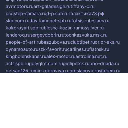
avrmotors.ru
art-galadesign.ru
tiffany-c.ru
ecostep-samara.ru
d-p.spb.ru
галактика73.рф
sko.com.ru
davitamebel-spb.ru
fotsis.ru
tesiaes.ru
kokoroyari.spb.ru
blesna-kazan.ru
mossilver.ru
lenderoq.ru
sergeydobrin.ru
tochkazvuka.msk.ru
people-of-art.ru
bezzubova.ru
clubtibet.ru
orior-aks.ru
dynamoauto.ru
szk-favorit.ru
carlines.ru
flatnsk.ru
kingbolenskaner.ru
alex-motor.ru
astroline.net.ru
act1.spb.ru
polyglot.com.ru
gidlipetsk.ru
ooo-driada.ru
detsad125.ru
mir-zdoroviya.ru
bruslanovo.ru
siterem.ru
council.spb.ru
лодкипатриот.рф
kafekolizey.ru
iclub.net.ru
gazon-easy.ru
sugarepilekb.ru
grinox.ru
pylesostineco.ru
msts-ozarenie.ru
kameryjooan.ru
artemovskij.ru
dopler.spb.ru
aid70.ru
metall-perm.ru
ndm.msk.ru
ratingzooshop.ru
apiaccess.ru
globalautotrade.info
bezverhovskoe.ru
drsschool.ru
ZOOSMART.SPB.RU
dalakony.ru
medikijob.ru
remontt.spb.ru
photostudia.spb.ru
myragon.ru