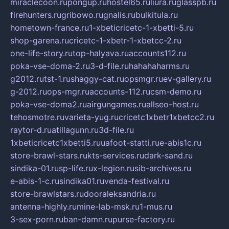
miraclecoon.ru
pongup.ru
hostel65.ru
liura.ru
glasspb.ru
firehunters.ru
gribowo.ru
gnalis.ru
bulkitula.ru
hometown-france.ru
1-xbeticricetc-1-xbetti-5.ru
shop-garena.ru
cricetc-1-xbetr-1-xbetcc-2.ru
one-life-story.ru
top-halyava.ru
accounts112.ru
poka-vse-doma-2.ru
3-d-file.ru
hahahaharms.ru
g2012.ru
tst-1.ru
shaggy-cat.ru
opsmgr.ru
ev-gallery.ru
g-2012.ru
ops-mgr.ru
accounts-112.ru
csm-demo.ru
poka-vse-doma2.ru
airgungames.ru
allseo-host.ru
tehosmotre.ru
varieta-yug.ru
cricetc1xbetr1xbetcc2.ru
raytor-d.ru
atillagunn.ru
3d-file.ru
1xbeticricetc1xbetti5.ru
uafoot-statti.ru
e-abis1c.ru
store-brawl-stars.ru
kts-services.ru
dark-sand.ru
sindika-01.ru
sp-life.ru
x-legion.ru
sib-archives.ru
e-abis-1-c.ru
sindika01.ru
venda-festival.ru
store-brawlstars.ru
dooraleksandria.ru
antenna-highly.ru
mine-lab-msk.ru
1-mus.ru
3-sex-porn.ru
ban-damn.ru
purse-factory.ru