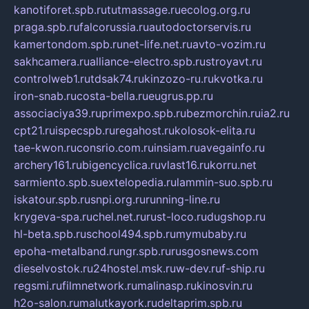
kanotiforet.spb.ru
tutmassage.ru
ecolog.org.ru
praga.spb.ru
falcorussia.ru
autodoctorservis.ru
kamertondom.spb.ru
net-life.net.ru
avto-vozim.ru
sakhcamera.ru
alliance-electro.spb.ru
stroyavt.ru
controlweb1.ru
tdsak74.ru
kinzozo-ru.ru
kvotka.ru
iron-snab.ru
costa-bella.ru
eugrus.pp.ru
associaciya39.ru
primexpo.spb.ru
bezmorchin.ru
ia2.ru
cpt21.ru
ispecspb.ru
regahost.ru
kolosok-elita.ru
tae-kwon.ru
consrio.com.ru
insiam.ru
avegainfo.ru
archery161.ru
bigencyclica.ru
vlast16.ru
korru.net
sarmiento.spb.su
extelopedia.ru
lammin-suo.spb.ru
iskatour.spb.ru
snpi.org.ru
running-line.ru
krygeva-spa.ru
chel.net.ru
rust-loco.ru
dugshop.ru
hl-beta.spb.ru
school494.spb.ru
mymubaby.ru
epoha-metalband.ru
ngr.spb.ru
rusgosnews.com
dieselvostok.ru
24hostel.msk.ru
w-dev.ru
f-ship.ru
regsmi.ru
filmnetwork.ru
malinasp.ru
kinosvin.ru
h2o-salon.ru
malutkayork.ru
deltaprim.spb.ru