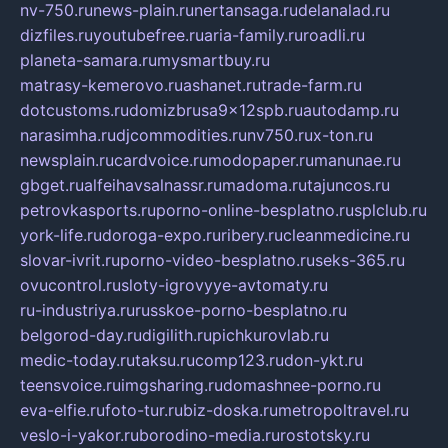
nv-750.ru
news-plain.ru
nertansaga.ru
delanalad.ru
dizfiles.ru
youtubefree.ru
aria-family.ru
roadli.ru
planeta-samara.ru
mysmartbuy.ru
matrasy-kemerovo.ru
ashanet.ru
trade-farm.ru
dotcustoms.ru
domizbrusa9x12spb.ru
autodamp.ru
narasimha.ru
djcommodities.ru
nv750.ru
x-ton.ru
newsplain.ru
cardvoice.ru
modopaper.ru
manunae.ru
gbget.ru
alfeihavsalnassr.ru
madoma.ru
tajuncos.ru
petrovkasports.ru
porno-online-besplatno.ru
splclub.ru
york-life.ru
doroga-expo.ru
ribery.ru
cleanmedicine.ru
slovar-ivrit.ru
porno-video-besplatno.ru
seks-365.ru
ovucontrol.ru
sloty-igrovyye-avtomaty.ru
ru-industriya.ru
russkoe-porno-besplatno.ru
belgorod-day.ru
digilith.ru
pichkurovlab.ru
medic-today.ru
taksu.ru
comp123.ru
don-ykt.ru
teensvoice.ru
imgsharing.ru
domashnee-porno.ru
eva-elfie.ru
foto-tur.ru
biz-doska.ru
metropoltravel.ru
veslo-i-yakor.ru
borodino-media.ru
rostotsky.ru