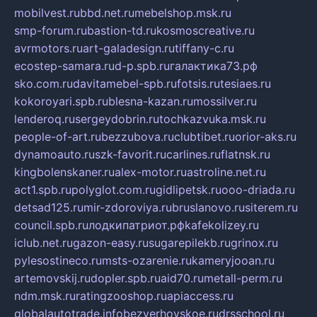
mobilvest.ru
bbd.net.ru
mebelshop.msk.ru
smp-forum.ru
bastion-td.ru
kosmoscreative.ru
avrmotors.ru
art-galadesign.ru
tiffany-c.ru
ecostep-samara.ru
d-p.spb.ru
галактика73.рф
sko.com.ru
davitamebel-spb.ru
fotsis.ru
tesiaes.ru
kokoroyari.spb.ru
blesna-kazan.ru
mossilver.ru
lenderoq.ru
sergeydobrin.ru
tochkazvuka.msk.ru
people-of-art.ru
bezzubova.ru
clubtibet.ru
orior-aks.ru
dynamoauto.ru
szk-favorit.ru
carlines.ru
flatnsk.ru
kingbolenskaner.ru
alex-motor.ru
astroline.net.ru
act1.spb.ru
polyglot.com.ru
gidlipetsk.ru
ooo-driada.ru
detsad125.ru
mir-zdoroviya.ru
bruslanovo.ru
siterem.ru
council.spb.ru
лодкипатриот.рф
kafekolizey.ru
iclub.net.ru
gazon-easy.ru
sugarepilekb.ru
grinox.ru
pylesostineco.ru
msts-ozarenie.ru
kameryjooan.ru
artemovskij.ru
dopler.spb.ru
aid70.ru
metall-perm.ru
ndm.msk.ru
ratingzooshop.ru
apiaccess.ru
globalautotrade.info
bezverhovskoe.ru
drsschool.ru