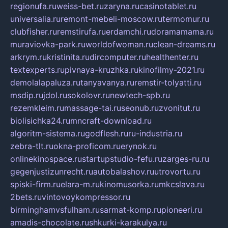
regionufa.ru
weiss-bet.ru
zaryna.ru
casinotablet.ru
universalia.ru
remont-mebeli-moscow.ru
termomur.ru
clubfisher.ru
remstirufa.ru
erdamchi.ru
doramamama.ru
muraviovka-park.ru
worldofwoman.ru
clean-dreams.ru
arkrym.ru
kristinita.ru
dircomputer.ru
healthenter.ru
textexperts.ru
pivnaya-kruzhka.ru
kinofilmy-2021.ru
demolalapaluza.ru
tanyavanya.ru
remstir-tolyatti.ru
msdip.ru
jdol.ru
sokolovr.ru
newtech-spb.ru
rezemkleim.ru
massage-tai.ru
seonub.ru
zvonitut.ru
biolisichka24.ru
mncraft-download.ru
algoritm-sistema.ru
godflesh.ru
ru-industria.ru
zebra-tlt.ru
okna-proficom.ru
erynok.ru
onlinekinospace.ru
startupstudio-fefu.ru
zarges-ru.ru
gegenjustizunrecht.ru
autobalashov.ru
utrovortu.ru
spiski-firm.ru
elara-m.ru
kinomusorka.ru
mkcslava.ru
2bets.ru
vintovoykompressor.ru
birminghamvsfulham.ru
sarmat-komp.ru
pioneeri.ru
amadis-chocolate.ru
shkurki-karakulya.ru