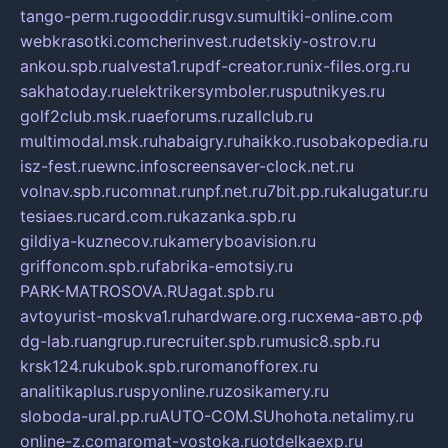
tango-perm.ru
gooddir.ru
sgv.su
multiki-online.com
webkrasotki.com
cherinvest.ru
detskiy-ostrov.ru
ankou.spb.ru
alvesta1.ru
pdf-creator.ru
nix-files.org.ru
sakhatoday.ru
elektrikersymboler.ru
sputnikyes.ru
golf2club.msk.ru
aeforums.ru
zallclub.ru
multimodal.msk.ru
habaigry.ru
haikko.ru
sobakopedia.ru
isz-fest.ru
ewnc.info
screensaver-clock.net.ru
volnav.spb.ru
comnat.ru
npf.net.ru
7bit.pp.ru
kalugatur.ru
tesiaes.ru
card.com.ru
kazanka.spb.ru
gildiya-kuznecov.ru
kameryboavision.ru
griffoncom.spb.ru
fabrika-emotsiy.ru
PARK-MATROSOVA.RU
agat.spb.ru
avtoyurist-moskva1.ru
hardware.org.ru
схема-авто.рф
dg-lab.ru
angrup.ru
recruiter.spb.ru
music8.spb.ru
krsk124.ru
kubok.spb.ru
romanofforex.ru
analitikaplus.ru
spyonline.ru
zosikamery.ru
sloboda-ural.pp.ru
AUTO-COM.SU
hohota.net
alimy.ru
online-z.com
aromat-vostoka.ru
otdelkaexp.ru