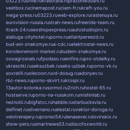
03223.ru
ufille.ru
krasotata.ru
prazdnikdushi.ru
veetbox.ru
cinemapost.ru
ciam-fr.ru
kraft-you.ru
mega-press.ru
03223.ru
web-explore.ru
rastenuya.ru
eurovision-russia.ru
strah-news.ru
freeride-team.ru
itrack-24.ru
sexshopexpress.ru
autostudiopro.ru
alabuga-cityhotel.ru
pornv.ru
atlantpereezd.ru
bud-em-znakomye.ru
a-cdc.ru
elektrostal-news.ru
korolevremont-market.ru
budem-znakomye.ru
oooagrosnab.ru
fpodaso.ru
emfire.ru
pro-otdelky.ru
ukrasotki.ru
seksuzbek.ru
seks-uzbek.ru
porno-vk.ru
sovratili.ru
olecoon.ru
vd-dosug.ru
adonyev.ru
rbc-news.ru
porno-skvirt.ru
krospr.ru
13autor-kolonka.ru
sormol.ru
2rich.ru
hostel-65.ru
hostserve.ru
porno-na-russkom.ru
mishinlab.ru
neznobi.ru
bigfatcc.ru
habble.ru
starbucksvia.ru
delfinet.ru
silvernano.ru
elestal.ru
vektor-doroga.ru
velotrenajery.ru
pronso54.ru
lenasever.ru
lovinskix.ru
show-pets.ru
smartnews03.ru
discofoxworld.ru