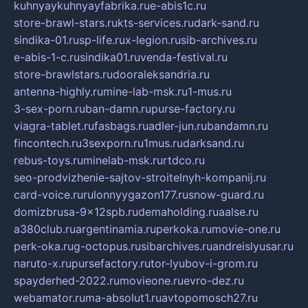
kuhnyaykuhnyayfabrika.ru
e-abis1c.ru
store-brawl-stars.ru
kts-services.ru
dark-sand.ru
sindika-01.ru
sp-life.ru
x-legion.ru
sib-archives.ru
e-abis-1-c.ru
sindika01.ru
venda-festival.ru
store-brawlstars.ru
dooraleksandria.ru
antenna-highly.ru
mine-lab-msk.ru
1-mus.ru
3-sex-porn.ru
ban-damn.ru
purse-factory.ru
viagra-tablet.ru
fasbags.ru
adler-jun.ru
bandamn.ru
fincontech.ru
3sexporn.ru
1mus.ru
darksand.ru
rebus-toys.ru
minelab-msk.ru
rtdco.ru
seo-prodvizhenie-sajtov-stroitelnyh-kompanij.ru
card-voice.ru
rulonnyygazon177.ru
snow-guard.ru
domizbrusa-9x12spb.ru
demaholding.ru
aalse.ru
a380club.ru
argentinamia.ru
perkoka.ru
movie-one.ru
perk-oka.ru
g-octopus.ru
sibarchives.ru
andreislyusar.ru
naruto-x.ru
pursefactory.ru
tor-lyubov-i-grom.ru
spayderhed-2022.ru
movieone.ru
evro-dez.ru
webamator.ru
ma-absolut1.ru
avtopomosch27.ru