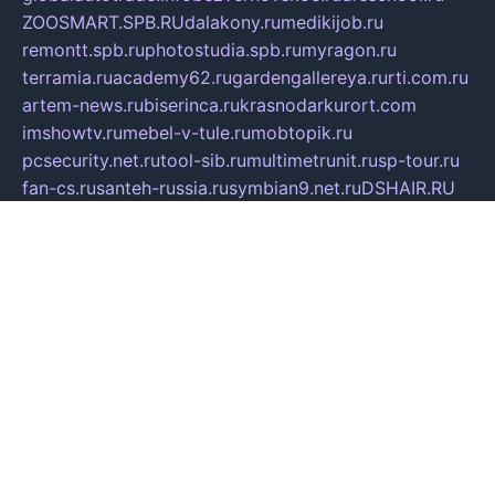
ZOOSMART.SPB.RU
dalakony.ru
medikijob.ru
remontt.spb.ru
photostudia.spb.ru
myragon.ru
terramia.ru
academy62.ru
gardengallereya.ru
rti.com.ru
artem-news.ru
biserinca.ru
krasnodarkurort.com
imshowtv.ru
mebel-v-tule.ru
mobtopik.ru
pcsecurity.net.ru
tool-sib.ru
multimetrunit.ru
sp-tour.ru
fan-cs.ru
santeh-russia.ru
symbian9.net.ru
DSHAIR.RU
tmmotors.spb.ru
xjocuricopii.com
musavtomat.msk.ru
obustrojdom.ru
sovetcik.ru
ybaranovskaya.ru
ppknews.ru
cult-alshei.ru
JAPANRUSSIA.RU
proekciyamebel.ru
imper-finans.ru
rim.org.ru
glamourai.ru
brassminus.ru
zabor-pro.ru
ftn.pp.ru
dorogoe58.ru
laimengpacker.ru
kuzova-zapchasti.ru
sageerp.ru
taxodrom.ru
dsrazvitie.ru
hardcity.net.ru
ratinghomegames.ru
topservice25.ru
gubernyan.ru
gtglasslined.ru
ii4.ru
tssport.spb.ru
andorra24.com
blackwallstreet.ru
oboimos.ru
optim-doors.com.ru
ikuch.ru
nycr.org.ru
npa21.ru
vremya-ch.spb.ru