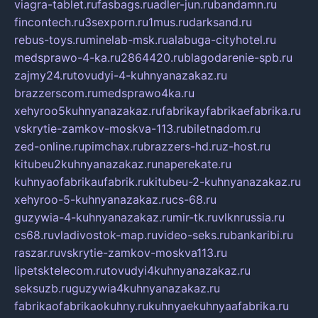
viagra-tablet.ru
fasbags.ru
adler-jun.ru
bandamn.ru
fincontech.ru
3sexporn.ru
1mus.ru
darksand.ru
rebus-toys.ru
minelab-msk.ru
alabuga-cityhotel.ru
medsprawo-4-ka.ru
2864420.ru
blagodarenie-spb.ru
zajmy24.ru
tovudyi-4-kuhnyanazakaz.ru
brazzerscom.ru
medsprawo4ka.ru
xehyroo5kuhnyanazakaz.ru
fabrikayfabrikaefabrika.ru
vskrytie-zamkov-moskva-113.ru
biletnadom.ru
zed-online.ru
pimchax.ru
brazzers-hd.ru
z-host.ru
kitubeu2kuhnyanazakaz.ru
naperekate.ru
kuhnyaofabrikaufabrik.ru
kitubeu-2-kuhnyanazakaz.ru
xehyroo-5-kuhnyanazakaz.ru
cs-68.ru
guzywia-4-kuhnyanazakaz.ru
mir-tk.ru
vlknrussia.ru
cs68.ru
vladivostok-map.ru
video-seks.ru
bankaribi.ru
raszar.ru
vskrytie-zamkov-moskva113.ru
lipetsktelecom.ru
tovudyi4kuhnyanazakaz.ru
seksuzb.ru
guzywia4kuhnyanazakaz.ru
fabrikaofabrikaokuhny.ru
kuhnyaekuhnyaafabrika.ru