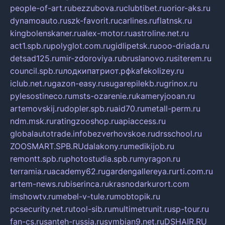
people-of-art.ru
bezzubova.ru
clubtibet.ru
orior-aks.ru
dynamoauto.ru
szk-favorit.ru
carlines.ru
flatnsk.ru
kingbolenskaner.ru
alex-motor.ru
astroline.net.ru
act1.spb.ru
polyglot.com.ru
gidlipetsk.ru
ooo-driada.ru
detsad125.ru
mir-zdoroviya.ru
bruslanovo.ru
siterem.ru
council.spb.ru
лодкипатриот.рф
kafekolizey.ru
iclub.net.ru
gazon-easy.ru
sugarepilekb.ru
grinox.ru
pylesostineco.ru
msts-ozarenie.ru
kameryjooan.ru
artemovskij.ru
dopler.spb.ru
aid70.ru
metall-perm.ru
ndm.msk.ru
ratingzooshop.ru
apiaccess.ru
globalautotrade.info
bezverhovskoe.ru
drsschool.ru
ZOOSMART.SPB.RU
dalakony.ru
medikijob.ru
remontt.spb.ru
photostudia.spb.ru
myragon.ru
terramia.ru
academy62.ru
gardengallereya.ru
rti.com.ru
artem-news.ru
biserinca.ru
krasnodarkurort.com
imshowtv.ru
mebel-v-tule.ru
mobtopik.ru
pcsecurity.net.ru
tool-sib.ru
multimetrunit.ru
sp-tour.ru
fan-cs.ru
santeh-russia.ru
symbian9.net.ru
DSHAIR.RU