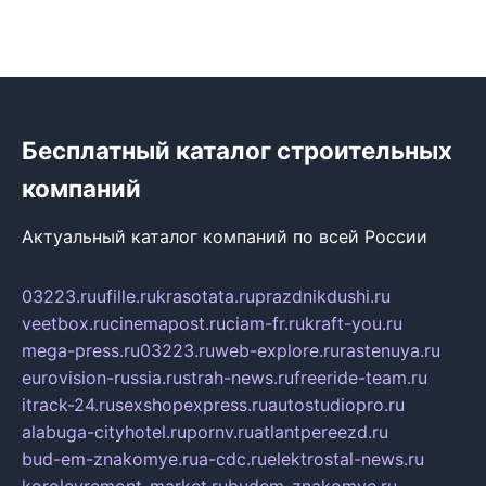
Бесплатный каталог строительных
компаний
Актуальный каталог компаний по всей России
03223.ru
ufille.ru
krasotata.ru
prazdnikdushi.ru
veetbox.ru
cinemapost.ru
ciam-fr.ru
kraft-you.ru
mega-press.ru
03223.ru
web-explore.ru
rastenuya.ru
eurovision-russia.ru
strah-news.ru
freeride-team.ru
itrack-24.ru
sexshopexpress.ru
autostudiopro.ru
alabuga-cityhotel.ru
pornv.ru
atlantpereezd.ru
bud-em-znakomye.ru
a-cdc.ru
elektrostal-news.ru
korolevremont-market.ru
budem-znakomye.ru