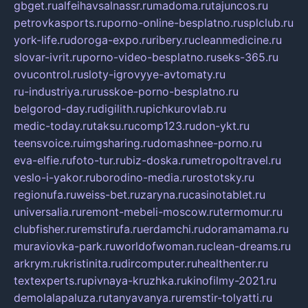
gbget.ru
alfeihavsalnassr.ru
madoma.ru
tajuncos.ru
petrovkasports.ru
porno-online-besplatno.ru
splclub.ru
york-life.ru
doroga-expo.ru
ribery.ru
cleanmedicine.ru
slovar-ivrit.ru
porno-video-besplatno.ru
seks-365.ru
ovucontrol.ru
sloty-igrovyye-avtomaty.ru
ru-industriya.ru
russkoe-porno-besplatno.ru
belgorod-day.ru
digilith.ru
pichkurovlab.ru
medic-today.ru
taksu.ru
comp123.ru
don-ykt.ru
teensvoice.ru
imgsharing.ru
domashnee-porno.ru
eva-elfie.ru
foto-tur.ru
biz-doska.ru
metropoltravel.ru
veslo-i-yakor.ru
borodino-media.ru
rostotsky.ru
regionufa.ru
weiss-bet.ru
zaryna.ru
casinotablet.ru
universalia.ru
remont-mebeli-moscow.ru
termomur.ru
clubfisher.ru
remstirufa.ru
erdamchi.ru
doramamama.ru
muraviovka-park.ru
worldofwoman.ru
clean-dreams.ru
arkrym.ru
kristinita.ru
dircomputer.ru
healthenter.ru
textexperts.ru
pivnaya-kruzhka.ru
kinofilmy-2021.ru
demolalapaluza.ru
tanyavanya.ru
remstir-tolyatti.ru