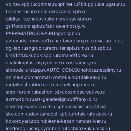
volnav.spb.ru
comnat.ru
npf.net.ru
7bit.pp.ru
kalugatur.ru
tesiaes.ru
card.com.ru
kazanka.spb.ru
gildiya-kuznecov.ru
kameryboavision.ru
griffoncom.spb.ru
fabrika-emotsiy.ru
PARK-MATROSOVA.RU
agat.spb.ru
avtoyurist-moskva1.ru
hardware.org.ru
схема-авто.рф
dg-lab.ru
angrup.ru
recruiter.spb.ru
music8.spb.ru
krsk124.ru
kubok.spb.ru
romanofforex.ru
analitikaplus.ru
spyonline.ru
zosikamery.ru
sloboda-ural.pp.ru
AUTO-COM.SU
hohota.net
alimy.ru
online-z.com
aromat-vostoka.ru
otdelkaexp.ru
mobilvest.ru
bbd.net.ru
mebelshop.msk.ru
smp-forum.ru
bastion-td.ru
kosmoscreative.ru
avrmotors.ru
art-galadesign.ru
tiffany-c.ru
ecostep-samara.ru
d-p.spb.ru
галактика73.рф
sko.com.ru
davitamebel-spb.ru
fotsis.ru
tesiaes.ru
kokoroyari.spb.ru
blesna-kazan.ru
mossilver.ru
lenderoq.ru
sergeydobrin.ru
tochkazvuka.msk.ru