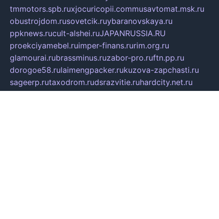
tmmotors.spb.ru
xjocuricopii.com
musavtomat.msk.ru
obustrojdom.ru
sovetcik.ru
ybaranovskaya.ru
ppknews.ru
cult-alshei.ru
JAPANRUSSIA.RU
proekciyamebel.ru
imper-finans.ru
rim.org.ru
glamourai.ru
brassminus.ru
zabor-pro.ru
ftn.pp.ru
dorogoe58.ru
laimengpacker.ru
kuzova-zapchasti.ru
sageerp.ru
taxodrom.ru
dsrazvitie.ru
hardcity.net.ru
ratinghomegames.ru
topservice25.ru
gubernyan.ru
gtglasslined.ru
ii4.ru
tssport.spb.ru
andorra24.com
blackwallstreet.ru
oboimos.ru
optim-doors.com.ru
ikuch.ru
nycr.org.ru
npa21.ru
vremya-ch.spb.ru
desert000.ru
ivtorgi.ru
ifiori.ru
catalog-statei.ru
dcv.org.ru
spetsmaster174.ru
ipkameryhiseeu.ru
dum26.ru
ruspol.spb.ru
fr-opendp.ru
kam-solnyshko.ru
cheyenne-arapaho.ru
sevzapmetal.spb.ru
ted-lapidus.spb.ru
parasite-eliminator.ru
sigma-complete.ru
modernworld.ru
dama-moda.ru
eholot-group.ru
sk-nvkz.ru
DRONGOLD.RU