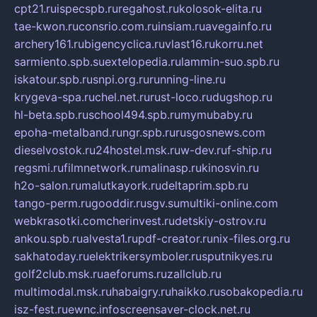
cpt21.ru
ispecspb.ru
regahost.ru
kolosok-elita.ru
tae-kwon.ru
consrio.com.ru
insiam.ru
avegainfo.ru
archery161.ru
bigencyclica.ru
vlast16.ru
korru.net
sarmiento.spb.su
extelopedia.ru
lammin-suo.spb.ru
iskatour.spb.ru
snpi.org.ru
running-line.ru
krygeva-spa.ru
chel.net.ru
rust-loco.ru
dugshop.ru
hl-beta.spb.ru
school494.spb.ru
mymubaby.ru
epoha-metalband.ru
ngr.spb.ru
rusgosnews.com
dieselvostok.ru
24hostel.msk.ru
w-dev.ru
f-ship.ru
regsmi.ru
filmnetwork.ru
malinasp.ru
kinosvin.ru
h2o-salon.ru
malutkayork.ru
deltaprim.spb.ru
tango-perm.ru
gooddir.ru
sgv.su
multiki-online.com
webkrasotki.com
cherinvest.ru
detskiy-ostrov.ru
ankou.spb.ru
alvesta1.ru
pdf-creator.ru
nix-files.org.ru
sakhatoday.ru
elektrikersymboler.ru
sputnikyes.ru
golf2club.msk.ru
aeforums.ru
zallclub.ru
multimodal.msk.ru
habaigry.ru
haikko.ru
sobakopedia.ru
isz-fest.ru
ewnc.info
screensaver-clock.net.ru