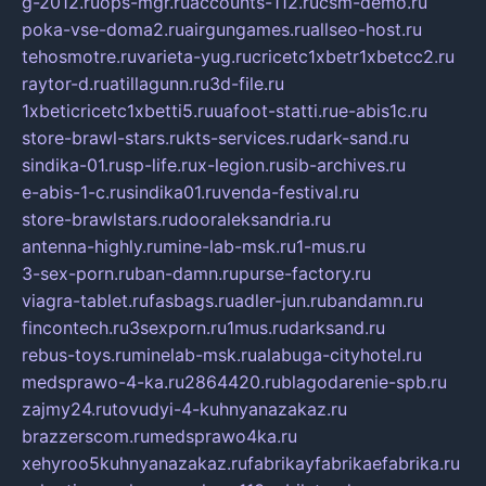
g-2012.ru
ops-mgr.ru
accounts-112.ru
csm-demo.ru
poka-vse-doma2.ru
airgungames.ru
allseo-host.ru
tehosmotre.ru
varieta-yug.ru
cricetc1xbetr1xbetcc2.ru
raytor-d.ru
atillagunn.ru
3d-file.ru
1xbeticricetc1xbetti5.ru
uafoot-statti.ru
e-abis1c.ru
store-brawl-stars.ru
kts-services.ru
dark-sand.ru
sindika-01.ru
sp-life.ru
x-legion.ru
sib-archives.ru
e-abis-1-c.ru
sindika01.ru
venda-festival.ru
store-brawlstars.ru
dooraleksandria.ru
antenna-highly.ru
mine-lab-msk.ru
1-mus.ru
3-sex-porn.ru
ban-damn.ru
purse-factory.ru
viagra-tablet.ru
fasbags.ru
adler-jun.ru
bandamn.ru
fincontech.ru
3sexporn.ru
1mus.ru
darksand.ru
rebus-toys.ru
minelab-msk.ru
alabuga-cityhotel.ru
medsprawo-4-ka.ru
2864420.ru
blagodarenie-spb.ru
zajmy24.ru
tovudyi-4-kuhnyanazakaz.ru
brazzerscom.ru
medsprawo4ka.ru
xehyroo5kuhnyanazakaz.ru
fabrikayfabrikaefabrika.ru