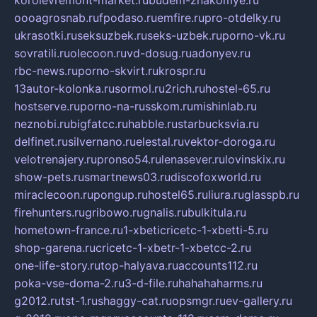
oooagrosnab.ru
fpodaso.ru
emfire.ru
pro-otdelky.ru
ukrasotki.ru
seksuzbek.ru
seks-uzbek.ru
porno-vk.ru
sovratili.ru
olecoon.ru
vd-dosug.ru
adonyev.ru
rbc-news.ru
porno-skvirt.ru
krospr.ru
13autor-kolonka.ru
sormol.ru
2rich.ru
hostel-65.ru
hostserve.ru
porno-na-russkom.ru
mishinlab.ru
neznobi.ru
bigfatcc.ru
habble.ru
starbucksvia.ru
delfinet.ru
silvernano.ru
elestal.ru
vektor-doroga.ru
velotrenajery.ru
pronso54.ru
lenasever.ru
lovinskix.ru
show-pets.ru
smartnews03.ru
discofoxworld.ru
miraclecoon.ru
pongup.ru
hostel65.ru
liura.ru
glasspb.ru
firehunters.ru
gribowo.ru
gnalis.ru
bulkitula.ru
hometown-france.ru
1-xbeticricetc-1-xbetti-5.ru
shop-garena.ru
cricetc-1-xbetr-1-xbetcc-2.ru
one-life-story.ru
top-halyava.ru
accounts112.ru
poka-vse-doma-2.ru
3-d-file.ru
hahahaharms.ru
g2012.ru
tst-1.ru
shaggy-cat.ru
opsmgr.ru
ev-gallery.ru