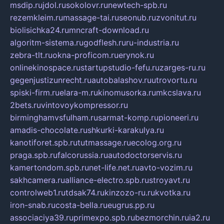
msdip.ru
jdol.ru
sokolovr.ru
newtech-spb.ru
rezemkleim.ru
massage-tai.ru
seonub.ru
zvonitut.ru
biolisichka24.ru
mncraft-download.ru
algoritm-sistema.ru
godflesh.ru
ru-industria.ru
zebra-tlt.ru
okna-proficom.ru
erynok.ru
onlinekinospace.ru
startupstudio-fefu.ru
zarges-ru.ru
gegenjustizunrecht.ru
autobalashov.ru
utrovortu.ru
spiski-firm.ru
elara-m.ru
kinomusorka.ru
mkcslava.ru
2bets.ru
vintovoykompressor.ru
birminghamvsfulham.ru
sarmat-komp.ru
pioneeri.ru
amadis-chocolate.ru
shkurki-karakulya.ru
kanotiforet.spb.ru
tutmassage.ru
ecolog.org.ru
praga.spb.ru
falcorussia.ru
autodoctorservis.ru
kamertondom.spb.ru
net-life.net.ru
avto-vozim.ru
sakhcamera.ru
alliance-electro.spb.ru
stroyavt.ru
controlweb1.ru
tdsak74.ru
kinzozo-ru.ru
kvotka.ru
iron-snab.ru
costa-bella.ru
eugrus.pp.ru
associaciya39.ru
primexpo.spb.ru
bezmorchin.ru
ia2.ru