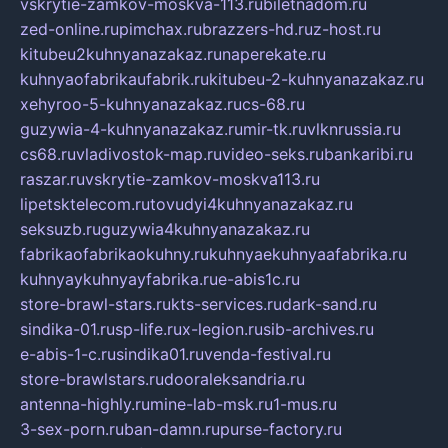
vskrytie-zamkov-moskva-113.ru
biletnadom.ru
zed-online.ru
pimchax.ru
brazzers-hd.ru
z-host.ru
kitubeu2kuhnyanazakaz.ru
naperekate.ru
kuhnyaofabrikaufabrik.ru
kitubeu-2-kuhnyanazakaz.ru
xehyroo-5-kuhnyanazakaz.ru
cs-68.ru
guzywia-4-kuhnyanazakaz.ru
mir-tk.ru
vlknrussia.ru
cs68.ru
vladivostok-map.ru
video-seks.ru
bankaribi.ru
raszar.ru
vskrytie-zamkov-moskva113.ru
lipetsktelecom.ru
tovudyi4kuhnyanazakaz.ru
seksuzb.ru
guzywia4kuhnyanazakaz.ru
fabrikaofabrikaokuhny.ru
kuhnyaekuhnyaafabrika.ru
kuhnyaykuhnyayfabrika.ru
e-abis1c.ru
store-brawl-stars.ru
kts-services.ru
dark-sand.ru
sindika-01.ru
sp-life.ru
x-legion.ru
sib-archives.ru
e-abis-1-c.ru
sindika01.ru
venda-festival.ru
store-brawlstars.ru
dooraleksandria.ru
antenna-highly.ru
mine-lab-msk.ru
1-mus.ru
3-sex-porn.ru
ban-damn.ru
purse-factory.ru