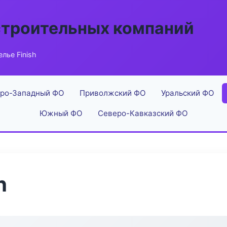
строительных компаний
лье Finish
ро-Западный ФО
Приволжский ФО
Уральский ФО
Южный ФО
Северо-Кавказский ФО
h