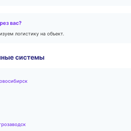
рез вас?
изуем логистику на объект.
чные системы
овосибирск
трозаводск