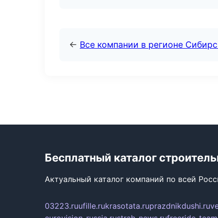
←
Все компании в регионе Сибир
Бесплатный каталог строител
Актуальный каталог компаний по всей Рос
03223.ru
ufille.ru
krasotata.ru
prazdnikdushi.ru
v