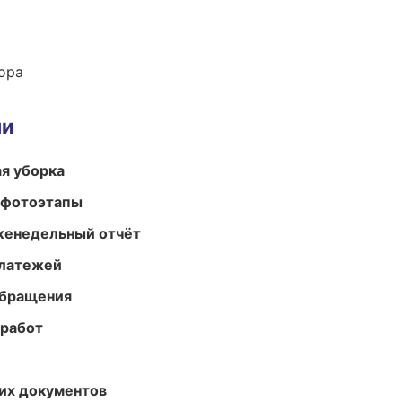
ора
ми
ая уборка
 фотоэтапы
женедельный отчёт
платежей
обращения
 работ
их документов