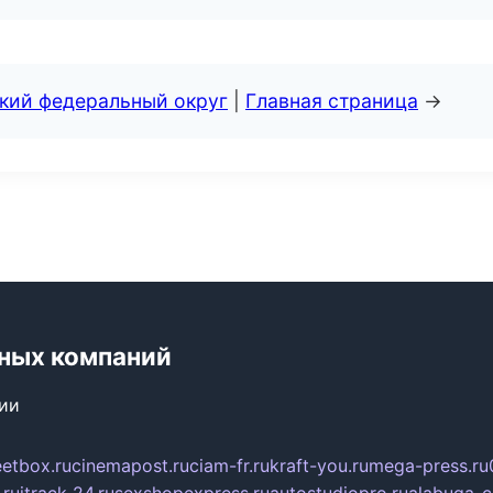
ский федеральный округ
|
Главная страница
→
ьных компаний
сии
eetbox.ru
cinemapost.ru
ciam-fr.ru
kraft-you.ru
mega-press.ru