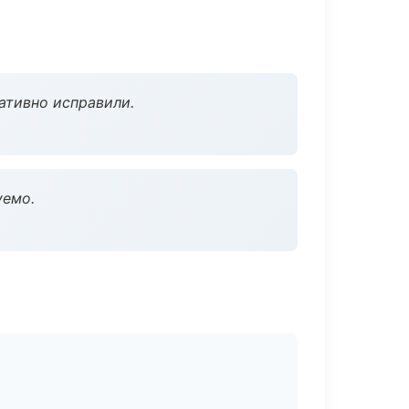
ативно исправили.
уемо.