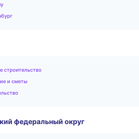
ну
нбург
е строительство
ие и сметы
ельство
ский федеральный округ