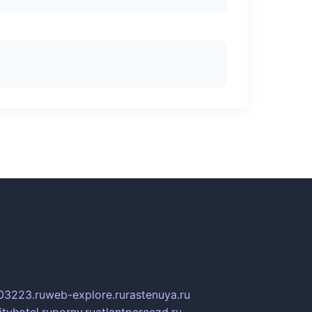
03223.ru
web-explore.ru
rastenuya.ru