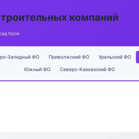
строительных компаний
сад Кров
ро-Западный ФО
Приволжский ФО
Уральский ФО
Южный ФО
Северо-Кавказский ФО