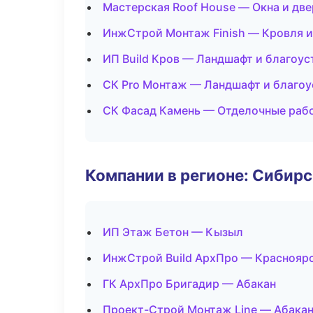
Мастерская Roof House — Окна и дв
ИнжСтрой Монтаж Finish — Кровля и
ИП Build Кров — Ландшафт и благоу
СК Pro Монтаж — Ландшафт и благо
СК Фасад Камень — Отделочные раб
Компании в регионе: Сибир
ИП Этаж Бетон — Кызыл
ИнжСтрой Build АрхПро — Краснояр
ГК АрхПро Бригадир — Абакан
Проект-Строй Монтаж Line — Абака