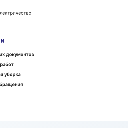
электричество
ми
их документов
 работ
ая уборка
обращения