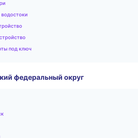
ери
 водостоки
стройство
устройство
оты под ключ
ский федеральный округ
ск
н