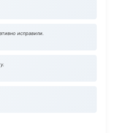
ативно исправили.
у.