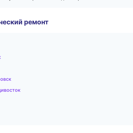
ческий ремонт
к
ровск
дивосток