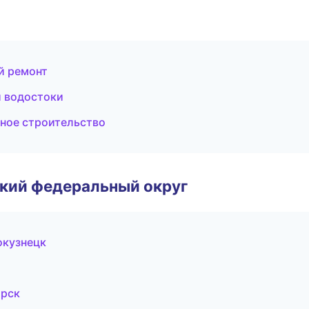
й ремонт
и водостоки
ное строительство
ский федеральный округ
окузнецк
ярск