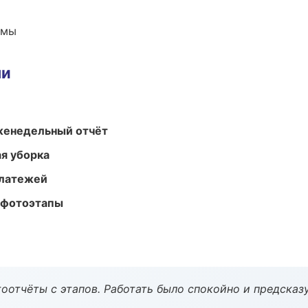
емы
ми
женедельный отчёт
ая уборка
платежей
 фотоэтапы
оотчёты с этапов. Работать было спокойно и предсказ