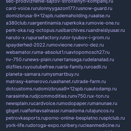
seo-prodvizhenie-sajtov-stroitelnyh-kompanij.ru
card-voice.ru
rulonnyygazon177.ru
snow-guard.ru
domizbrusa-9x12spb.ru
demaholding.ru
aalse.ru
a380club.ru
argentinamia.ru
perkoka.ru
movie-one.ru
perk-oka.ru
g-octopus.ru
sibarchives.ru
andreislyusar.ru
naruto-x.ru
pursefactory.ru
tor-lyubov-i-grom.ru
spayderhed-2022.ru
movieone.ru
evro-dez.ru
webamator.ru
ma-absolut1.ru
avtopomosch27.ru
nv-750.ru
news-plain.ru
nertansaga.ru
delanalad.ru
dizfiles.ru
youtubefree.ru
aria-family.ru
roadli.ru
planeta-samara.ru
mysmartbuy.ru
matrasy-kemerovo.ru
ashanet.ru
trade-farm.ru
dotcustoms.ru
domizbrusa9x12spb.ru
autodamp.ru
narasimha.ru
djcommodities.ru
nv750.ru
x-ton.ru
newsplain.ru
cardvoice.ru
modopaper.ru
manunae.ru
gbget.ru
alfeihavsalnassr.ru
madoma.ru
tajuncos.ru
petrovkasports.ru
porno-online-besplatno.ru
splclub.ru
york-life.ru
doroga-expo.ru
ribery.ru
cleanmedicine.ru