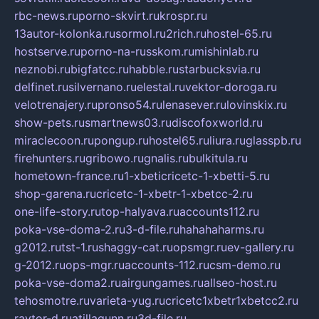
rbc-news.ru
porno-skvirt.ru
krospr.ru
13autor-kolonka.ru
sormol.ru
2rich.ru
hostel-65.ru
hostserve.ru
porno-na-russkom.ru
mishinlab.ru
neznobi.ru
bigfatcc.ru
habble.ru
starbucksvia.ru
delfinet.ru
silvernano.ru
elestal.ru
vektor-doroga.ru
velotrenajery.ru
pronso54.ru
lenasever.ru
lovinskix.ru
show-pets.ru
smartnews03.ru
discofoxworld.ru
miraclecoon.ru
pongup.ru
hostel65.ru
liura.ru
glasspb.ru
firehunters.ru
gribowo.ru
gnalis.ru
bulkitula.ru
hometown-france.ru
1-xbeticricetc-1-xbetti-5.ru
shop-garena.ru
cricetc-1-xbetr-1-xbetcc-2.ru
one-life-story.ru
top-halyava.ru
accounts112.ru
poka-vse-doma-2.ru
3-d-file.ru
hahahaharms.ru
g2012.ru
tst-1.ru
shaggy-cat.ru
opsmgr.ru
ev-gallery.ru
g-2012.ru
ops-mgr.ru
accounts-112.ru
csm-demo.ru
poka-vse-doma2.ru
airgungames.ru
allseo-host.ru
tehosmotre.ru
varieta-yug.ru
cricetc1xbetr1xbetcc2.ru
raytor-d.ru
atillagunn.ru
3d-file.ru