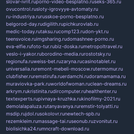
slovar-ivrit.ru
porno-video-besplatno.ru
seks-365.ru
ovucontrol.ru
sloty-igrovyye-avtomaty.ru
ru-industriya.ru
russkoe-porno-besplatno.ru
belgorod-day.ru
digilith.ru
pichkurovlab.ru
medic-today.ru
taksu.ru
comp123.ru
don-ykt.ru
teensvoice.ru
imgsharing.ru
domashnee-porno.ru
eva-elfie.ru
foto-tur.ru
biz-doska.ru
metropoltravel.ru
veslo-i-yakor.ru
borodino-media.ru
rostotsky.ru
regionufa.ru
weiss-bet.ru
zaryna.ru
casinotablet.ru
universalia.ru
remont-mebeli-moscow.ru
termomur.ru
clubfisher.ru
remstirufa.ru
erdamchi.ru
doramamama.ru
muraviovka-park.ru
worldofwoman.ru
clean-dreams.ru
arkrym.ru
kristinita.ru
dircomputer.ru
healthenter.ru
textexperts.ru
pivnaya-kruzhka.ru
kinofilmy-2021.ru
demolalapaluza.ru
tanyavanya.ru
remstir-tolyatti.ru
msdip.ru
jdol.ru
sokolovr.ru
newtech-spb.ru
rezemkleim.ru
massage-tai.ru
seonub.ru
zvonitut.ru
biolisichka24.ru
mncraft-download.ru