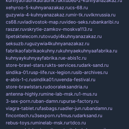
kuhnyaofabrikaufabrik.ru
kitubeu-2-kuhnyanazakaz.ru
xehyroo-5-kuhnyanazakaz.ru
cs-68.ru
guzywia-4-kuhnyanazakaz.ru
mir-tk.ru
vlknrussia.ru
cs68.ru
vladivostok-map.ru
video-seks.ru
bankaribi.ru
raszar.ru
vskrytie-zamkov-moskva113.ru
lipetsktelecom.ru
tovudyi4kuhnyanazakaz.ru
seksuzb.ru
guzywia4kuhnyanazakaz.ru
fabrikaofabrikaokuhny.ru
kuhnyaekuhnyaafabrika.ru
kuhnyaykuhnyayfabrika.ru
e-abis1c.ru
store-brawl-stars.ru
kts-services.ru
dark-sand.ru
sindika-01.ru
sp-life.ru
x-legion.ru
sib-archives.ru
e-abis-1-c.ru
sindika01.ru
venda-festival.ru
store-brawlstars.ru
dooraleksandria.ru
antenna-highly.ru
mine-lab-msk.ru
1-mus.ru
3-sex-porn.ru
ban-damn.ru
purse-factory.ru
viagra-tablet.ru
fasbags.ru
adler-jun.ru
bandamn.ru
fincontech.ru
3sexporn.ru
1mus.ru
darksand.ru
rebus-toys.ru
minelab-msk.ru
rtdco.ru