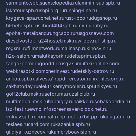
sarmiento.spb.su
extelopedia.ru
lammin-suo.spb.ru
iskatour.spb.ru
snpi.org.ru
running-line.ru
krygeva-spa.ru
chel.net.ru
rust-loco.ru
dugshop.ru
hl-beta.spb.ru
school494.spb.ru
mymubaby.ru
epoha-metalband.ru
ngr.spb.ru
rusgosnews.com
dieselvostok.ru
24hostel.msk.ru
w-dev.ru
f-ship.ru
regsmi.ru
filmnetwork.ru
malinasp.ru
kinosvin.ru
h2o-salon.ru
malutkayork.ru
deltaprim.spb.ru
tango-perm.ru
gooddir.ru
sgv.su
multiki-online.com
webkrasotki.com
cherinvest.ru
detskiy-ostrov.ru
ankou.spb.ru
alvesta1.ru
pdf-creator.ru
nix-files.org.ru
sakhatoday.ru
elektrikersymboler.ru
sputnikyes.ru
golf2club.msk.ru
aeforums.ru
zallclub.ru
multimodal.msk.ru
habaigry.ru
haikko.ru
sobakopedia.ru
isz-fest.ru
ewnc.info
screensaver-clock.net.ru
volnav.spb.ru
comnat.ru
npf.net.ru
7bit.pp.ru
kalugatur.ru
tesiaes.ru
card.com.ru
kazanka.spb.ru
gildiya-kuznecov.ru
kameryboavision.ru