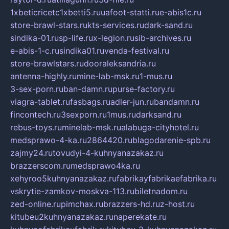
1xbeticricetc1xbetti5.ru
uafoot-statti.ru
e-abis1c.ru
store-brawl-stars.ru
kts-services.ru
dark-sand.ru
sindika-01.ru
sp-life.ru
x-legion.ru
sib-archives.ru
e-abis-1-c.ru
sindika01.ru
venda-festival.ru
store-brawlstars.ru
dooraleksandria.ru
antenna-highly.ru
mine-lab-msk.ru
1-mus.ru
3-sex-porn.ru
ban-damn.ru
purse-factory.ru
viagra-tablet.ru
fasbags.ru
adler-jun.ru
bandamn.ru
fincontech.ru
3sexporn.ru
1mus.ru
darksand.ru
rebus-toys.ru
minelab-msk.ru
alabuga-cityhotel.ru
medsprawo-4-ka.ru
2864420.ru
blagodarenie-spb.ru
zajmy24.ru
tovudyi-4-kuhnyanazakaz.ru
brazzerscom.ru
medsprawo4ka.ru
xehyroo5kuhnyanazakaz.ru
fabrikayfabrikaefabrika.ru
vskrytie-zamkov-moskva-113.ru
biletnadom.ru
zed-online.ru
pimchax.ru
brazzers-hd.ru
z-host.ru
kitubeu2kuhnyanazakaz.ru
naperekate.ru