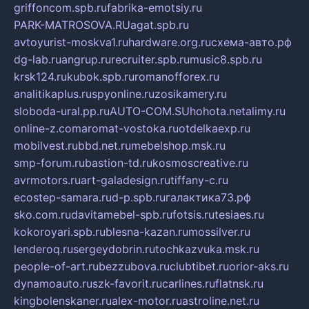
griffoncom.spb.ru
fabrika-emotsiy.ru
PARK-MATROSOVA.RU
agat.spb.ru
avtoyurist-moskva1.ru
hardware.org.ru
схема-авто.рф
dg-lab.ru
angrup.ru
recruiter.spb.ru
music8.spb.ru
krsk124.ru
kubok.spb.ru
romanofforex.ru
analitikaplus.ru
spyonline.ru
zosikamery.ru
sloboda-ural.pp.ru
AUTO-COM.SU
hohota.net
alimy.ru
online-z.com
aromat-vostoka.ru
otdelkaexp.ru
mobilvest.ru
bbd.net.ru
mebelshop.msk.ru
smp-forum.ru
bastion-td.ru
kosmoscreative.ru
avrmotors.ru
art-galadesign.ru
tiffany-c.ru
ecostep-samara.ru
d-p.spb.ru
галактика73.рф
sko.com.ru
davitamebel-spb.ru
fotsis.ru
tesiaes.ru
kokoroyari.spb.ru
blesna-kazan.ru
mossilver.ru
lenderoq.ru
sergeydobrin.ru
tochkazvuka.msk.ru
people-of-art.ru
bezzubova.ru
clubtibet.ru
orior-aks.ru
dynamoauto.ru
szk-favorit.ru
carlines.ru
flatnsk.ru
kingbolenskaner.ru
alex-motor.ru
astroline.net.ru