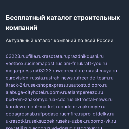
Бесплатный каталог строительных
компаний
Актуальный каталог компаний по всей России
03223.ru
ufille.ru
krasotata.ru
prazdnikdushi.ru
veetbox.ru
cinemapost.ru
ciam-fr.ru
kraft-you.ru
mega-press.ru
03223.ru
web-explore.ru
rastenuya.ru
eurovision-russia.ru
strah-news.ru
freeride-team.ru
itrack-24.ru
sexshopexpress.ru
autostudiopro.ru
alabuga-cityhotel.ru
pornv.ru
atlantpereezd.ru
bud-em-znakomye.ru
a-cdc.ru
elektrostal-news.ru
korolevremont-market.ru
budem-znakomye.ru
oooagrosnab.ru
fpodaso.ru
emfire.ru
pro-otdelky.ru
ukrasotki.ru
seksuzbek.ru
seks-uzbek.ru
porno-vk.ru
sovratili.ru
olecoon.ru
vd-dosug.ru
adonyev.ru