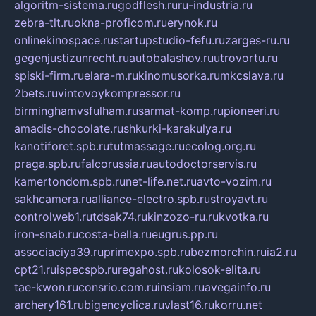
algoritm-sistema.ru
godflesh.ru
ru-industria.ru
zebra-tlt.ru
okna-proficom.ru
erynok.ru
onlinekinospace.ru
startupstudio-fefu.ru
zarges-ru.ru
gegenjustizunrecht.ru
autobalashov.ru
utrovortu.ru
spiski-firm.ru
elara-m.ru
kinomusorka.ru
mkcslava.ru
2bets.ru
vintovoykompressor.ru
birminghamvsfulham.ru
sarmat-komp.ru
pioneeri.ru
amadis-chocolate.ru
shkurki-karakulya.ru
kanotiforet.spb.ru
tutmassage.ru
ecolog.org.ru
praga.spb.ru
falcorussia.ru
autodoctorservis.ru
kamertondom.spb.ru
net-life.net.ru
avto-vozim.ru
sakhcamera.ru
alliance-electro.spb.ru
stroyavt.ru
controlweb1.ru
tdsak74.ru
kinzozo-ru.ru
kvotka.ru
iron-snab.ru
costa-bella.ru
eugrus.pp.ru
associaciya39.ru
primexpo.spb.ru
bezmorchin.ru
ia2.ru
cpt21.ru
ispecspb.ru
regahost.ru
kolosok-elita.ru
tae-kwon.ru
consrio.com.ru
insiam.ru
avegainfo.ru
archery161.ru
bigencyclica.ru
vlast16.ru
korru.net