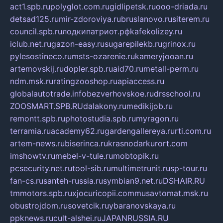
act1.spb.ru
polyglot.com.ru
gidlipetsk.ru
ooo-driada.ru
detsad125.ru
mir-zdoroviya.ru
bruslanovo.ru
siterem.ru
council.spb.ru
лодкипатриот.рф
kafekolizey.ru
iclub.net.ru
gazon-easy.ru
sugarepilekb.ru
grinox.ru
pylesostineco.ru
msts-ozarenie.ru
kameryjooan.ru
artemovskij.ru
dopler.spb.ru
aid70.ru
metall-perm.ru
ndm.msk.ru
ratingzooshop.ru
apiaccess.ru
globalautotrade.info
bezverhovskoe.ru
drsschool.ru
ZOOSMART.SPB.RU
dalakony.ru
medikijob.ru
remontt.spb.ru
photostudia.spb.ru
myragon.ru
terramia.ru
academy62.ru
gardengallereya.ru
rti.com.ru
artem-news.ru
biserinca.ru
krasnodarkurort.com
imshowtv.ru
mebel-v-tule.ru
mobtopik.ru
pcsecurity.net.ru
tool-sib.ru
multimetrunit.ru
sp-tour.ru
fan-cs.ru
santeh-russia.ru
symbian9.net.ru
DSHAIR.RU
tmmotors.spb.ru
xjocuricopii.com
musavtomat.msk.ru
obustrojdom.ru
sovetcik.ru
ybaranovskaya.ru
ppknews.ru
cult-alshei.ru
JAPANRUSSIA.RU