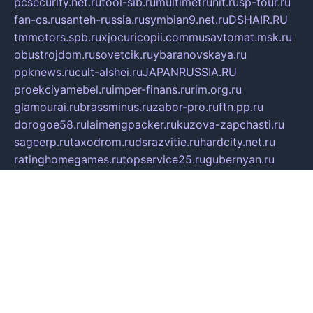
pcsecurity.net.ru
tool-sib.ru
multimetrunit.ru
sp-tour.ru
fan-cs.ru
santeh-russia.ru
symbian9.net.ru
DSHAIR.RU
tmmotors.spb.ru
xjocuricopii.com
musavtomat.msk.ru
obustrojdom.ru
sovetcik.ru
ybaranovskaya.ru
ppknews.ru
cult-alshei.ru
JAPANRUSSIA.RU
proekciyamebel.ru
imper-finans.ru
rim.org.ru
glamourai.ru
brassminus.ru
zabor-pro.ru
ftn.pp.ru
dorogoe58.ru
laimengpacker.ru
kuzova-zapchasti.ru
sageerp.ru
taxodrom.ru
dsrazvitie.ru
hardcity.net.ru
ratinghomegames.ru
topservice25.ru
gubernyan.ru
gtglasslined.ru
ii4.ru
tssport.spb.ru
andorra24.com
blackwallstreet.ru
oboimos.ru
optim-doors.com.ru
ikuch.ru
nycr.org.ru
npa21.ru
vremya-ch.spb.ru
desert000.ru
ivtorgi.ru
ifiori.ru
catalog-statei.ru
dcv.org.ru
spetsmaster174.ru
ipkameryhiseeu.ru
dum26.ru
ruspol.spb.ru
fr-opendp.ru
kam-solnyshko.ru
cheyenne-arapaho.ru
sevzapmetal.spb.ru
ted-lapidus.spb.ru
parasite-eliminator.ru