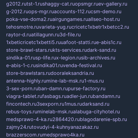
g2012.ru
tst-1.ru
shaggy-cat.ru
opsmgr.ru
ev-gallery.ru
g-2012.ru
ops-mgr.ru
accounts-112.ru
csm-demo.ru
poka-vse-doma2.ru
airgungames.ru
allseo-host.ru
tehosmotre.ru
varieta-yug.ru
cricetc1xbetr1xbetcc2.ru
raytor-d.ru
atillagunn.ru
3d-file.ru
1xbeticricetc1xbetti5.ru
uafoot-statti.ru
e-abis1c.ru
store-brawl-stars.ru
kts-services.ru
dark-sand.ru
sindika-01.ru
sp-life.ru
x-legion.ru
sib-archives.ru
e-abis-1-c.ru
sindika01.ru
venda-festival.ru
store-brawlstars.ru
dooraleksandria.ru
antenna-highly.ru
mine-lab-msk.ru
1-mus.ru
3-sex-porn.ru
ban-damn.ru
purse-factory.ru
viagra-tablet.ru
fasbags.ru
adler-jun.ru
bandamn.ru
fincontech.ru
3sexporn.ru
1mus.ru
darksand.ru
rebus-toys.ru
minelab-msk.ru
alabuga-cityhotel.ru
medsprawo-4-ka.ru
2864420.ru
blagodarenie-spb.ru
zajmy24.ru
tovudyi-4-kuhnyanazakaz.ru
brazzerscom.ru
medsprawo4ka.ru