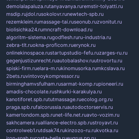
demolalapaluza.ru
tanyavanya.ru
remstir-tolyatti.ru
msdip.ru
jdol.ru
sokolovr.ru
newtech-spb.ru
rezemkleim.ru
massage-tai.ru
seonub.ru
zvonitut.ru
biolisichka24.ru
mncraft-download.ru
algoritm-sistema.ru
godflesh.ru
ru-industria.ru
zebra-tlt.ru
okna-proficom.ru
erynok.ru
onlinekinospace.ru
startupstudio-fefu.ru
zarges-ru.ru
gegenjustizunrecht.ru
autobalashov.ru
utrovortu.ru
spiski-firm.ru
elara-m.ru
kinomusorka.ru
mkcslava.ru
2bets.ru
vintovoykompressor.ru
birminghamvsfulham.ru
sarmat-komp.ru
pioneeri.ru
amadis-chocolate.ru
shkurki-karakulya.ru
kanotiforet.spb.ru
tutmassage.ru
ecolog.org.ru
praga.spb.ru
falcorussia.ru
autodoctorservis.ru
kamertondom.spb.ru
net-life.net.ru
avto-vozim.ru
sakhcamera.ru
alliance-electro.spb.ru
stroyavt.ru
controlweb1.ru
tdsak74.ru
kinzozo-ru.ru
kvotka.ru
iron-snab.ru
costa-bella.ru
eugrus.pp.ru