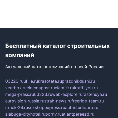
Бесплатный каталог строительных
компаний
Актуальный каталог компаний по всей России
03223.ru
ufille.ru
krasotata.ru
prazdnikdushi.ru
veetbox.ru
cinemapost.ru
ciam-fr.ru
kraft-you.ru
mega-press.ru
03223.ru
web-explore.ru
rastenuya.ru
eurovision-russia.ru
strah-news.ru
freeride-team.ru
itrack-24.ru
sexshopexpress.ru
autostudiopro.ru
alabuga-cityhotel.ru
pornv.ru
atlantpereezd.ru