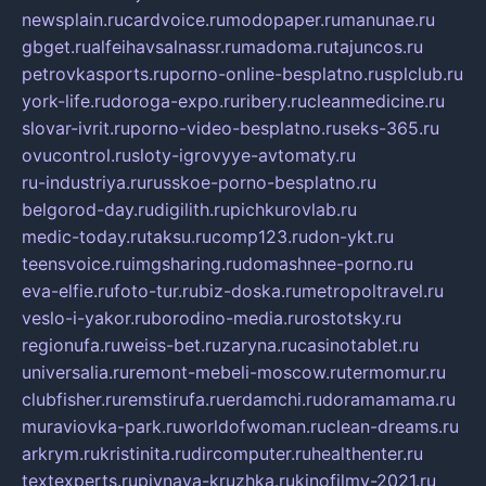
newsplain.ru
cardvoice.ru
modopaper.ru
manunae.ru
gbget.ru
alfeihavsalnassr.ru
madoma.ru
tajuncos.ru
petrovkasports.ru
porno-online-besplatno.ru
splclub.ru
york-life.ru
doroga-expo.ru
ribery.ru
cleanmedicine.ru
slovar-ivrit.ru
porno-video-besplatno.ru
seks-365.ru
ovucontrol.ru
sloty-igrovyye-avtomaty.ru
ru-industriya.ru
russkoe-porno-besplatno.ru
belgorod-day.ru
digilith.ru
pichkurovlab.ru
medic-today.ru
taksu.ru
comp123.ru
don-ykt.ru
teensvoice.ru
imgsharing.ru
domashnee-porno.ru
eva-elfie.ru
foto-tur.ru
biz-doska.ru
metropoltravel.ru
veslo-i-yakor.ru
borodino-media.ru
rostotsky.ru
regionufa.ru
weiss-bet.ru
zaryna.ru
casinotablet.ru
universalia.ru
remont-mebeli-moscow.ru
termomur.ru
clubfisher.ru
remstirufa.ru
erdamchi.ru
doramamama.ru
muraviovka-park.ru
worldofwoman.ru
clean-dreams.ru
arkrym.ru
kristinita.ru
dircomputer.ru
healthenter.ru
textexperts.ru
pivnaya-kruzhka.ru
kinofilmy-2021.ru