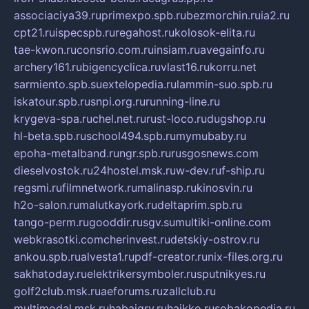
associaciya39.ru
primexpo.spb.ru
bezmorchin.ru
ia2.ru
cpt21.ru
ispecspb.ru
regahost.ru
kolosok-elita.ru
tae-kwon.ru
consrio.com.ru
insiam.ru
avegainfo.ru
archery161.ru
bigencyclica.ru
vlast16.ru
korru.net
sarmiento.spb.su
extelopedia.ru
lammin-suo.spb.ru
iskatour.spb.ru
snpi.org.ru
running-line.ru
krygeva-spa.ru
chel.net.ru
rust-loco.ru
dugshop.ru
hl-beta.spb.ru
school494.spb.ru
mymubaby.ru
epoha-metalband.ru
ngr.spb.ru
rusgosnews.com
dieselvostok.ru
24hostel.msk.ru
w-dev.ru
f-ship.ru
regsmi.ru
filmnetwork.ru
malinasp.ru
kinosvin.ru
h2o-salon.ru
malutkayork.ru
deltaprim.spb.ru
tango-perm.ru
gooddir.ru
sgv.su
multiki-online.com
webkrasotki.com
cherinvest.ru
detskiy-ostrov.ru
ankou.spb.ru
alvesta1.ru
pdf-creator.ru
nix-files.org.ru
sakhatoday.ru
elektrikersymboler.ru
sputnikyes.ru
golf2club.msk.ru
aeforums.ru
zallclub.ru
multimodal.msk.ru
habaigry.ru
haikko.ru
sobakopedia.ru