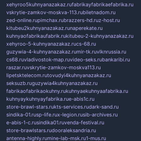
xehyroo5kuhnyanazakaz.ru
fabrikayfabrikaefabrika.ru
vskrytie-zamkov-moskva-113.ru
biletnadom.ru
zed-online.ru
pimchax.ru
brazzers-hd.ru
z-host.ru
kitubeu2kuhnyanazakaz.ru
naperekate.ru
kuhnyaofabrikaufabrik.ru
kitubeu-2-kuhnyanazakaz.ru
xehyroo-5-kuhnyanazakaz.ru
cs-68.ru
guzywia-4-kuhnyanazakaz.ru
mir-tk.ru
vlknrussia.ru
cs68.ru
vladivostok-map.ru
video-seks.ru
bankaribi.ru
raszar.ru
vskrytie-zamkov-moskva113.ru
lipetsktelecom.ru
tovudyi4kuhnyanazakaz.ru
seksuzb.ru
guzywia4kuhnyanazakaz.ru
fabrikaofabrikaokuhny.ru
kuhnyaekuhnyaafabrika.ru
kuhnyaykuhnyayfabrika.ru
e-abis1c.ru
store-brawl-stars.ru
kts-services.ru
dark-sand.ru
sindika-01.ru
sp-life.ru
x-legion.ru
sib-archives.ru
e-abis-1-c.ru
sindika01.ru
venda-festival.ru
store-brawlstars.ru
dooraleksandria.ru
antenna-highly.ru
mine-lab-msk.ru
1-mus.ru