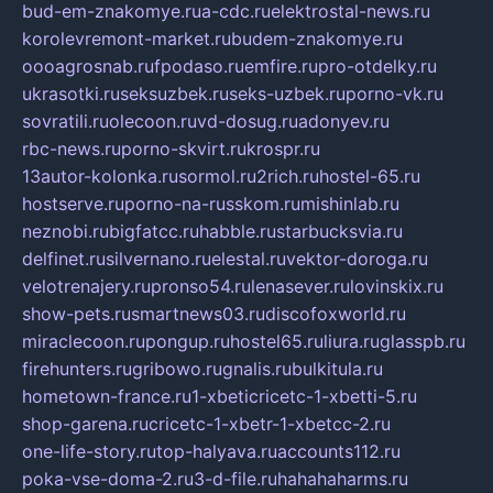
bud-em-znakomye.ru
a-cdc.ru
elektrostal-news.ru
korolevremont-market.ru
budem-znakomye.ru
oooagrosnab.ru
fpodaso.ru
emfire.ru
pro-otdelky.ru
ukrasotki.ru
seksuzbek.ru
seks-uzbek.ru
porno-vk.ru
sovratili.ru
olecoon.ru
vd-dosug.ru
adonyev.ru
rbc-news.ru
porno-skvirt.ru
krospr.ru
13autor-kolonka.ru
sormol.ru
2rich.ru
hostel-65.ru
hostserve.ru
porno-na-russkom.ru
mishinlab.ru
neznobi.ru
bigfatcc.ru
habble.ru
starbucksvia.ru
delfinet.ru
silvernano.ru
elestal.ru
vektor-doroga.ru
velotrenajery.ru
pronso54.ru
lenasever.ru
lovinskix.ru
show-pets.ru
smartnews03.ru
discofoxworld.ru
miraclecoon.ru
pongup.ru
hostel65.ru
liura.ru
glasspb.ru
firehunters.ru
gribowo.ru
gnalis.ru
bulkitula.ru
hometown-france.ru
1-xbeticricetc-1-xbetti-5.ru
shop-garena.ru
cricetc-1-xbetr-1-xbetcc-2.ru
one-life-story.ru
top-halyava.ru
accounts112.ru
poka-vse-doma-2.ru
3-d-file.ru
hahahaharms.ru