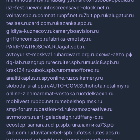
isz-fest.ru
ewnc.info
screensaver-clock.net.ru
volnav.spb.ru
comnat.ru
npf.net.ru
7bit.pp.ru
kalugatur.ru
tesiaes.ru
card.com.ru
kazanka.spb.ru
gildiya-kuznecov.ru
kameryboavision.ru
griffoncom.spb.ru
fabrika-emotsiy.ru
PARK-MATROSOVA.RU
agat.spb.ru
avtoyurist-moskva1.ru
hardware.org.ru
схема-авто.рф
dg-lab.ru
angrup.ru
recruiter.spb.ru
music8.spb.ru
krsk124.ru
kubok.spb.ru
romanofforex.ru
analitikaplus.ru
spyonline.ru
zosikamery.ru
sloboda-ural.pp.ru
AUTO-COM.SU
hohota.net
alimy.ru
online-z.com
aromat-vostoka.ru
otdelkaexp.ru
mobilvest.ru
bbd.net.ru
mebelshop.msk.ru
smp-forum.ru
bastion-td.ru
kosmoscreative.ru
avrmotors.ru
art-galadesign.ru
tiffany-c.ru
ecostep-samara.ru
d-p.spb.ru
галактика73.рф
sko.com.ru
davitamebel-spb.ru
fotsis.ru
tesiaes.ru