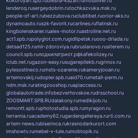
kokoroyari.spb.ru
blesna-kazan.ru
mossilver.ru
lenderoq.ru
sergeydobrin.ru
tochkazvuka.msk.ru
people-of-art.ru
bezzubova.ru
clubtibet.ru
orior-aks.ru
dynamoauto.ru
szk-favorit.ru
carlines.ru
flatnsk.ru
kingbolenskaner.ru
alex-motor.ru
astroline.net.ru
act1.spb.ru
polyglot.com.ru
gidlipetsk.ru
ooo-driada.ru
detsad125.ru
mir-zdoroviya.ru
bruslanovo.ru
siterem.ru
council.spb.ru
лодкипатриот.рф
kafekolizey.ru
iclub.net.ru
gazon-easy.ru
sugarepilekb.ru
grinox.ru
pylesostineco.ru
msts-ozarenie.ru
kameryjooan.ru
artemovskij.ru
dopler.spb.ru
aid70.ru
metall-perm.ru
ndm.msk.ru
ratingzooshop.ru
apiaccess.ru
globalautotrade.info
bezverhovskoe.ru
drsschool.ru
ZOOSMART.SPB.RU
dalakony.ru
medikijob.ru
remontt.spb.ru
photostudia.spb.ru
myragon.ru
terramia.ru
academy62.ru
gardengallereya.ru
rti.com.ru
artem-news.ru
biserinca.ru
krasnodarkurort.com
imshowtv.ru
mebel-v-tule.ru
mobtopik.ru