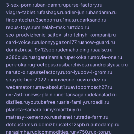
3-sex-porn.ru
ban-damn.ru
purse-factory.ru
viagra-tablet.ru
fasbags.ru
adler-jun.ru
bandamn.ru
fincontech.ru
3sexporn.ru
1mus.ru
darksand.ru
rebus-toys.ru
minelab-msk.ru
rtdco.ru
seo-prodvizhenie-sajtov-stroitelnyh-kompanij.ru
card-voice.ru
rulonnyygazon177.ru
snow-guard.ru
domizbrusa-9x12spb.ru
demaholding.ru
aalse.ru
a380club.ru
argentinamia.ru
perkoka.ru
movie-one.ru
perk-oka.ru
g-octopus.ru
sibarchives.ru
andreislyusar.ru
naruto-x.ru
pursefactory.ru
tor-lyubov-i-grom.ru
spayderhed-2022.ru
movieone.ru
evro-dez.ru
webamator.ru
ma-absolut1.ru
avtopomosch27.ru
nv-750.ru
news-plain.ru
nertansaga.ru
delanalad.ru
dizfiles.ru
youtubefree.ru
aria-family.ru
roadli.ru
planeta-samara.ru
mysmartbuy.ru
matrasy-kemerovo.ru
ashanet.ru
trade-farm.ru
dotcustoms.ru
domizbrusa9x12spb.ru
autodamp.ru
narasimha.ru
djcommodities.ru
nv750.ru
x-ton.ru