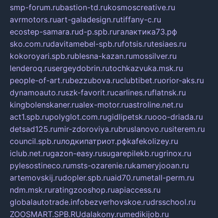
smp-forum.ru
bastion-td.ru
kosmoscreative.ru
avrmotors.ru
art-galadesign.ru
tiffany-c.ru
ecostep-samara.ru
d-p.spb.ru
галактика73.рф
sko.com.ru
davitamebel-spb.ru
fotsis.ru
tesiaes.ru
kokoroyari.spb.ru
blesna-kazan.ru
mossilver.ru
lenderoq.ru
sergeydobrin.ru
tochkazvuka.msk.ru
people-of-art.ru
bezzubova.ru
clubtibet.ru
orior-aks.ru
dynamoauto.ru
szk-favorit.ru
carlines.ru
flatnsk.ru
kingbolenskaner.ru
alex-motor.ru
astroline.net.ru
act1.spb.ru
polyglot.com.ru
gidlipetsk.ru
ooo-driada.ru
detsad125.ru
mir-zdoroviya.ru
bruslanovo.ru
siterem.ru
council.spb.ru
лодкипатриот.рф
kafekolizey.ru
iclub.net.ru
gazon-easy.ru
sugarepilekb.ru
grinox.ru
pylesostineco.ru
msts-ozarenie.ru
kameryjooan.ru
artemovskij.ru
dopler.spb.ru
aid70.ru
metall-perm.ru
ndm.msk.ru
ratingzooshop.ru
apiaccess.ru
globalautotrade.info
bezverhovskoe.ru
drsschool.ru
ZOOSMART.SPB.RU
dalakony.ru
medikijob.ru