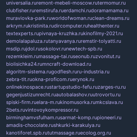
universalia.ru
remont-mebeli-moscow.ru
termomur.ru
clubfisher.ru
remstirufa.ru
erdamchi.ru
doramamama.ru
muraviovka-park.ru
worldofwoman.ru
clean-dreams.ru
arkrym.ru
kristinita.ru
dircomputer.ru
healthenter.ru
textexperts.ru
pivnaya-kruzhka.ru
kinofilmy-2021.ru
demolalapaluza.ru
tanyavanya.ru
remstir-tolyatti.ru
msdip.ru
jdol.ru
sokolovr.ru
newtech-spb.ru
rezemkleim.ru
massage-tai.ru
seonub.ru
zvonitut.ru
biolisichka24.ru
mncraft-download.ru
algoritm-sistema.ru
godflesh.ru
ru-industria.ru
zebra-tlt.ru
okna-proficom.ru
erynok.ru
onlinekinospace.ru
startupstudio-fefu.ru
zarges-ru.ru
gegenjustizunrecht.ru
autobalashov.ru
utrovortu.ru
spiski-firm.ru
elara-m.ru
kinomusorka.ru
mkcslava.ru
2bets.ru
vintovoykompressor.ru
birminghamvsfulham.ru
sarmat-komp.ru
pioneeri.ru
amadis-chocolate.ru
shkurki-karakulya.ru
kanotiforet.spb.ru
tutmassage.ru
ecolog.org.ru