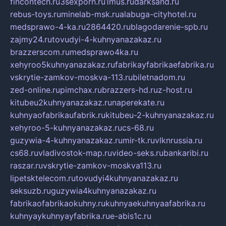
fincontech.ru
3sexporn.ru
1mus.ru
darksand.ru
rebus-toys.ru
minelab-msk.ru
alabuga-cityhotel.ru
medsprawo-4-ka.ru
2864420.ru
blagodarenie-spb.ru
zajmy24.ru
tovudyi-4-kuhnyanazakaz.ru
brazzerscom.ru
medsprawo4ka.ru
xehyroo5kuhnyanazakaz.ru
fabrikayfabrikaefabrika.ru
vskrytie-zamkov-moskva-113.ru
biletnadom.ru
zed-online.ru
pimchax.ru
brazzers-hd.ru
z-host.ru
kitubeu2kuhnyanazakaz.ru
naperekate.ru
kuhnyaofabrikaufabrik.ru
kitubeu-2-kuhnyanazakaz.ru
xehyroo-5-kuhnyanazakaz.ru
cs-68.ru
guzywia-4-kuhnyanazakaz.ru
mir-tk.ru
vlknrussia.ru
cs68.ru
vladivostok-map.ru
video-seks.ru
bankaribi.ru
raszar.ru
vskrytie-zamkov-moskva113.ru
lipetsktelecom.ru
tovudyi4kuhnyanazakaz.ru
seksuzb.ru
guzywia4kuhnyanazakaz.ru
fabrikaofabrikaokuhny.ru
kuhnyaekuhnyaafabrika.ru
kuhnyaykuhnyayfabrika.ru
e-abis1c.ru