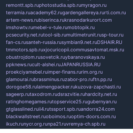
remontt.spb.ru
photostudia.spb.ru
myragon.ru
terramia.ru
academy62.ru
gardengallereya.ru
rti.com.ru
artem-news.ru
biserinca.ru
krasnodarkurort.com
imshowtv.ru
mebel-v-tule.ru
mobtopik.ru
pcsecurity.net.ru
tool-sib.ru
multimetrunit.ru
sp-tour.ru
fan-cs.ru
santeh-russia.ru
symbian9.net.ru
DSHAIR.RU
tmmotors.spb.ru
xjocuricopii.com
musavtomat.msk.ru
obustrojdom.ru
sovetcik.ru
ybaranovskaya.ru
ppknews.ru
cult-alshei.ru
JAPANRUSSIA.RU
proekciyamebel.ru
imper-finans.ru
rim.org.ru
glamourai.ru
brassminus.ru
zabor-pro.ru
ftn.pp.ru
dorogoe58.ru
laimengpacker.ru
kuzova-zapchasti.ru
sageerp.ru
taxodrom.ru
dsrazvitie.ru
hardcity.net.ru
ratinghomegames.ru
topservice25.ru
gubernyan.ru
gtglasslined.ru
ii4.ru
tssport.spb.ru
andorra24.com
blackwallstreet.ru
oboimos.ru
optim-doors.com.ru
ikuch.ru
nycr.org.ru
npa21.ru
vremya-ch.spb.ru
desert000.ru
ivtorgi.ru
ifiori.ru
catalog-statei.ru