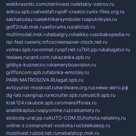
webkrasotki.com
cherinvest.ru
detskiy-ostrov.ru
ankou.spb.ru
alvesta1.ru
pdf-creator.ru
nix-files.org.ru
sakhatoday.ru
elektrikersymboler.ru
sputnikyes.ru
golf2club.msk.ru
aeforums.ru
zallclub.ru
multimodal.msk.ru
habaigry.ru
haikko.ru
sobakopedia.ru
isz-fest.ru
ewnc.info
screensaver-clock.net.ru
volnav.spb.ru
comnat.ru
npf.net.ru
7bit.pp.ru
kalugatur.ru
tesiaes.ru
card.com.ru
kazanka.spb.ru
gildiya-kuznecov.ru
kameryboavision.ru
griffoncom.spb.ru
fabrika-emotsiy.ru
PARK-MATROSOVA.RU
agat.spb.ru
avtoyurist-moskva1.ru
hardware.org.ru
схема-авто.рф
dg-lab.ru
angrup.ru
recruiter.spb.ru
music8.spb.ru
krsk124.ru
kubok.spb.ru
romanofforex.ru
analitikaplus.ru
spyonline.ru
zosikamery.ru
sloboda-ural.pp.ru
AUTO-COM.SU
hohota.net
alimy.ru
online-z.com
aromat-vostoka.ru
otdelkaexp.ru
mobilvest.ru
bbd.net.ru
mebelshop.msk.ru