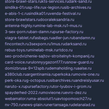
store-brawl-stars.ru
kts-services.ru
dark-sand.ru
sindika-01.ru
sp-life.ru
x-legion.ru
sib-archives.ru
e-abis-1-c.ru
sindika01.ru
venda-festival.ru
store-brawlstars.ru
dooraleksandria.ru
antenna-highly.ru
mine-lab-msk.ru
1-mus.ru
3-sex-porn.ru
ban-damn.ru
purse-factory.ru
viagra-tablet.ru
fasbags.ru
adler-jun.ru
bandamn.ru
fincontech.ru
3sexporn.ru
1mus.ru
darksand.ru
rebus-toys.ru
minelab-msk.ru
rtdco.ru
seo-prodvizhenie-sajtov-stroitelnyh-kompanij.ru
card-voice.ru
rulonnyygazon177.ru
snow-guard.ru
domizbrusa-9x12spb.ru
demaholding.ru
aalse.ru
a380club.ru
argentinamia.ru
perkoka.ru
movie-one.ru
perk-oka.ru
g-octopus.ru
sibarchives.ru
andreislyusar.ru
naruto-x.ru
pursefactory.ru
tor-lyubov-i-grom.ru
spayderhed-2022.ru
movieone.ru
evro-dez.ru
webamator.ru
ma-absolut1.ru
avtopomosch27.ru
nv-750.ru
news-plain.ru
nertansaga.ru
delanalad.ru