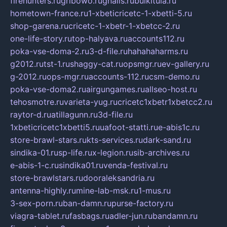
firehunters.ru
gribowo.ru
gnalis.ru
bulkitula.ru
hometown-france.ru
1-xbeticricetc-1-xbetti-5.ru
shop-garena.ru
cricetc-1-xbetr-1-xbetcc-2.ru
one-life-story.ru
top-halyava.ru
accounts112.ru
poka-vse-doma-2.ru
3-d-file.ru
hahahaharms.ru
g2012.ru
tst-1.ru
shaggy-cat.ru
opsmgr.ru
ev-gallery.ru
g-2012.ru
ops-mgr.ru
accounts-112.ru
csm-demo.ru
poka-vse-doma2.ru
airgungames.ru
allseo-host.ru
tehosmotre.ru
varieta-yug.ru
cricetc1xbetr1xbetcc2.ru
raytor-d.ru
atillagunn.ru
3d-file.ru
1xbeticricetc1xbetti5.ru
uafoot-statti.ru
e-abis1c.ru
store-brawl-stars.ru
kts-services.ru
dark-sand.ru
sindika-01.ru
sp-life.ru
x-legion.ru
sib-archives.ru
e-abis-1-c.ru
sindika01.ru
venda-festival.ru
store-brawlstars.ru
dooraleksandria.ru
antenna-highly.ru
mine-lab-msk.ru
1-mus.ru
3-sex-porn.ru
ban-damn.ru
purse-factory.ru
viagra-tablet.ru
fasbags.ru
adler-jun.ru
bandamn.ru