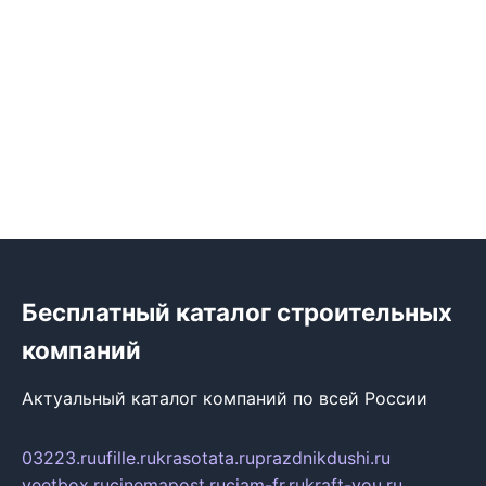
Бесплатный каталог строительных
компаний
Актуальный каталог компаний по всей России
03223.ru
ufille.ru
krasotata.ru
prazdnikdushi.ru
veetbox.ru
cinemapost.ru
ciam-fr.ru
kraft-you.ru