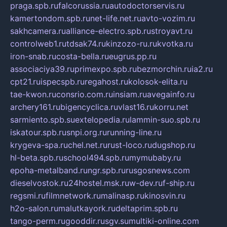
praga.spb.ru
falcorussia.ru
autodoctorservis.ru
kamertondom.spb.ru
net-life.net.ru
avto-vozim.ru
sakhcamera.ru
alliance-electro.spb.ru
stroyavt.ru
controlweb1.ru
tdsak74.ru
kinzozo-ru.ru
kvotka.ru
iron-snab.ru
costa-bella.ru
eugrus.pp.ru
associaciya39.ru
primexpo.spb.ru
bezmorchin.ru
ia2.ru
cpt21.ru
ispecspb.ru
regahost.ru
kolosok-elita.ru
tae-kwon.ru
consrio.com.ru
insiam.ru
avegainfo.ru
archery161.ru
bigencyclica.ru
vlast16.ru
korru.net
sarmiento.spb.su
extelopedia.ru
lammin-suo.spb.ru
iskatour.spb.ru
snpi.org.ru
running-line.ru
krygeva-spa.ru
chel.net.ru
rust-loco.ru
dugshop.ru
hl-beta.spb.ru
school494.spb.ru
mymubaby.ru
epoha-metalband.ru
ngr.spb.ru
rusgosnews.com
dieselvostok.ru
24hostel.msk.ru
w-dev.ru
f-ship.ru
regsmi.ru
filmnetwork.ru
malinasp.ru
kinosvin.ru
h2o-salon.ru
malutkayork.ru
deltaprim.spb.ru
tango-perm.ru
gooddir.ru
sgv.su
multiki-online.com