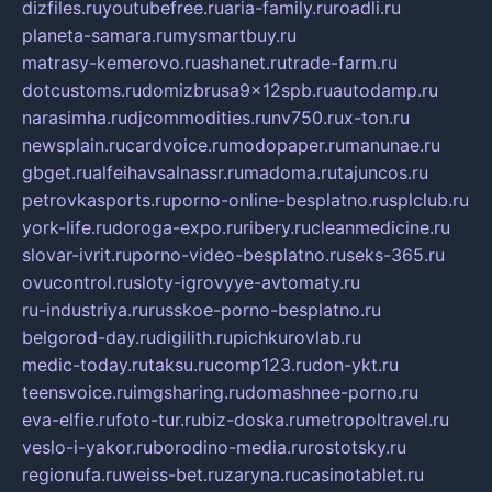
dizfiles.ru
youtubefree.ru
aria-family.ru
roadli.ru
planeta-samara.ru
mysmartbuy.ru
matrasy-kemerovo.ru
ashanet.ru
trade-farm.ru
dotcustoms.ru
domizbrusa9x12spb.ru
autodamp.ru
narasimha.ru
djcommodities.ru
nv750.ru
x-ton.ru
newsplain.ru
cardvoice.ru
modopaper.ru
manunae.ru
gbget.ru
alfeihavsalnassr.ru
madoma.ru
tajuncos.ru
petrovkasports.ru
porno-online-besplatno.ru
splclub.ru
york-life.ru
doroga-expo.ru
ribery.ru
cleanmedicine.ru
slovar-ivrit.ru
porno-video-besplatno.ru
seks-365.ru
ovucontrol.ru
sloty-igrovyye-avtomaty.ru
ru-industriya.ru
russkoe-porno-besplatno.ru
belgorod-day.ru
digilith.ru
pichkurovlab.ru
medic-today.ru
taksu.ru
comp123.ru
don-ykt.ru
teensvoice.ru
imgsharing.ru
domashnee-porno.ru
eva-elfie.ru
foto-tur.ru
biz-doska.ru
metropoltravel.ru
veslo-i-yakor.ru
borodino-media.ru
rostotsky.ru
regionufa.ru
weiss-bet.ru
zaryna.ru
casinotablet.ru