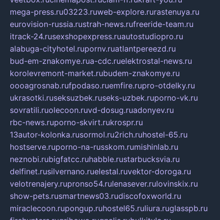
mega-press.ru
03223.ru
web-explore.ru
rastenuya.ru
eurovision-russia.ru
strah-news.ru
freeride-team.ru
itrack-24.ru
sexshopexpress.ru
autostudiopro.ru
alabuga-cityhotel.ru
pornv.ru
atlantpereezd.ru
bud-em-znakomye.ru
a-cdc.ru
elektrostal-news.ru
korolevremont-market.ru
budem-znakomye.ru
oooagrosnab.ru
fpodaso.ru
emfire.ru
pro-otdelky.ru
ukrasotki.ru
seksuzbek.ru
seks-uzbek.ru
porno-vk.ru
sovratili.ru
olecoon.ru
vd-dosug.ru
adonyev.ru
rbc-news.ru
porno-skvirt.ru
krospr.ru
13autor-kolonka.ru
sormol.ru
2rich.ru
hostel-65.ru
hostserve.ru
porno-na-russkom.ru
mishinlab.ru
neznobi.ru
bigfatcc.ru
habble.ru
starbucksvia.ru
delfinet.ru
silvernano.ru
elestal.ru
vektor-doroga.ru
velotrenajery.ru
pronso54.ru
lenasever.ru
lovinskix.ru
show-pets.ru
smartnews03.ru
discofoxworld.ru
miraclecoon.ru
pongup.ru
hostel65.ru
liura.ru
glasspb.ru