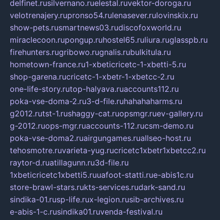
delfinet.ru
silvernano.ru
elestal.ru
vektor-doroga.ru
velotrenajery.ru
pronso54.ru
lenasever.ru
lovinskix.ru
show-pets.ru
smartnews03.ru
discofoxworld.ru
miraclecoon.ru
pongup.ru
hostel65.ru
liura.ru
glasspb.ru
firehunters.ru
gribowo.ru
gnalis.ru
bulkitula.ru
hometown-france.ru
1-xbeticricetc-1-xbetti-5.ru
shop-garena.ru
cricetc-1-xbetr-1-xbetcc-2.ru
one-life-story.ru
top-halyava.ru
accounts112.ru
poka-vse-doma-2.ru
3-d-file.ru
hahahaharms.ru
g2012.ru
tst-1.ru
shaggy-cat.ru
opsmgr.ru
ev-gallery.ru
g-2012.ru
ops-mgr.ru
accounts-112.ru
csm-demo.ru
poka-vse-doma2.ru
airgungames.ru
allseo-host.ru
tehosmotre.ru
varieta-yug.ru
cricetc1xbetr1xbetcc2.ru
raytor-d.ru
atillagunn.ru
3d-file.ru
1xbeticricetc1xbetti5.ru
uafoot-statti.ru
e-abis1c.ru
store-brawl-stars.ru
kts-services.ru
dark-sand.ru
sindika-01.ru
sp-life.ru
x-legion.ru
sib-archives.ru
e-abis-1-c.ru
sindika01.ru
venda-festival.ru