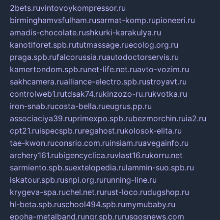
2bets.ru
vintovoykompressor.ru
birminghamvsfulham.ru
sarmat-komp.ru
pioneeri.ru
amadis-chocolate.ru
shkurki-karakulya.ru
kanotiforet.spb.ru
tutmassage.ru
ecolog.org.ru
praga.spb.ru
falcorussia.ru
autodoctorservis.ru
kamertondom.spb.ru
net-life.net.ru
avto-vozim.ru
sakhcamera.ru
alliance-electro.spb.ru
stroyavt.ru
controlweb1.ru
tdsak74.ru
kinzozo-ru.ru
kvotka.ru
iron-snab.ru
costa-bella.ru
eugrus.pp.ru
associaciya39.ru
primexpo.spb.ru
bezmorchin.ru
ia2.ru
cpt21.ru
ispecspb.ru
regahost.ru
kolosok-elita.ru
tae-kwon.ru
consrio.com.ru
insiam.ru
avegainfo.ru
archery161.ru
bigencyclica.ru
vlast16.ru
korru.net
sarmiento.spb.su
extelopedia.ru
lammin-suo.spb.ru
iskatour.spb.ru
snpi.org.ru
running-line.ru
krygeva-spa.ru
chel.net.ru
rust-loco.ru
dugshop.ru
hl-beta.spb.ru
school494.spb.ru
mymubaby.ru
epoha-metalband.ru
ngr.spb.ru
rusgosnews.com