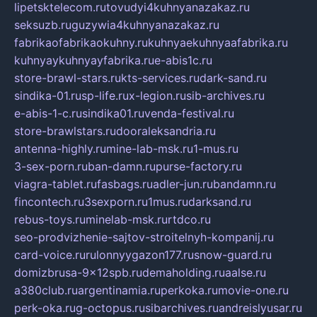
lipetsktelecom.ru
tovudyi4kuhnyanazakaz.ru
seksuzb.ru
guzywia4kuhnyanazakaz.ru
fabrikaofabrikaokuhny.ru
kuhnyaekuhnyaafabrika.ru
kuhnyaykuhnyayfabrika.ru
e-abis1c.ru
store-brawl-stars.ru
kts-services.ru
dark-sand.ru
sindika-01.ru
sp-life.ru
x-legion.ru
sib-archives.ru
e-abis-1-c.ru
sindika01.ru
venda-festival.ru
store-brawlstars.ru
dooraleksandria.ru
antenna-highly.ru
mine-lab-msk.ru
1-mus.ru
3-sex-porn.ru
ban-damn.ru
purse-factory.ru
viagra-tablet.ru
fasbags.ru
adler-jun.ru
bandamn.ru
fincontech.ru
3sexporn.ru
1mus.ru
darksand.ru
rebus-toys.ru
minelab-msk.ru
rtdco.ru
seo-prodvizhenie-sajtov-stroitelnyh-kompanij.ru
card-voice.ru
rulonnyygazon177.ru
snow-guard.ru
domizbrusa-9x12spb.ru
demaholding.ru
aalse.ru
a380club.ru
argentinamia.ru
perkoka.ru
movie-one.ru
perk-oka.ru
g-octopus.ru
sibarchives.ru
andreislyusar.ru