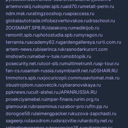
artemovskij.ru
dopler.spb.ru
aid70.ru
metall-perm.ru
ndm.msk.ru
ratingzooshop.ru
apiaccess.ru
globalautotrade.info
bezverhovskoe.ru
drsschool.ru
ZOOSMART.SPB.RU
dalakony.ru
medikijob.ru
remontt.spb.ru
photostudia.spb.ru
myragon.ru
terramia.ru
academy62.ru
gardengallereya.ru
rti.com.ru
artem-news.ru
biserinca.ru
krasnodarkurort.com
imshowtv.ru
mebel-v-tule.ru
mobtopik.ru
pcsecurity.net.ru
tool-sib.ru
multimetrunit.ru
sp-tour.ru
fan-cs.ru
santeh-russia.ru
symbian9.net.ru
DSHAIR.RU
tmmotors.spb.ru
xjocuricopii.com
musavtomat.msk.ru
obustrojdom.ru
sovetcik.ru
ybaranovskaya.ru
ppknews.ru
cult-alshei.ru
JAPANRUSSIA.RU
proekciyamebel.ru
imper-finans.ru
rim.org.ru
glamourai.ru
brassminus.ru
zabor-pro.ru
ftn.pp.ru
dorogoe58.ru
laimengpacker.ru
kuzova-zapchasti.ru
sageerp.ru
taxodrom.ru
dsrazvitie.ru
hardcity.net.ru
ratinghomegames.ru
topservice25.ru
gubernyan.ru