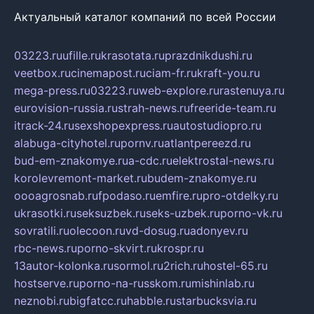
Актуальный каталог компаний по всей России
03223.ru
ufille.ru
krasotata.ru
prazdnikdushi.ru
veetbox.ru
cinemapost.ru
ciam-fr.ru
kraft-you.ru
mega-press.ru
03223.ru
web-explore.ru
rastenuya.ru
eurovision-russia.ru
strah-news.ru
freeride-team.ru
itrack-24.ru
sexshopexpress.ru
autostudiopro.ru
alabuga-cityhotel.ru
pornv.ru
atlantpereezd.ru
bud-em-znakomye.ru
a-cdc.ru
elektrostal-news.ru
korolevremont-market.ru
budem-znakomye.ru
oooagrosnab.ru
fpodaso.ru
emfire.ru
pro-otdelky.ru
ukrasotki.ru
seksuzbek.ru
seks-uzbek.ru
porno-vk.ru
sovratili.ru
olecoon.ru
vd-dosug.ru
adonyev.ru
rbc-news.ru
porno-skvirt.ru
krospr.ru
13autor-kolonka.ru
sormol.ru
2rich.ru
hostel-65.ru
hostserve.ru
porno-na-russkom.ru
mishinlab.ru
neznobi.ru
bigfatcc.ru
habble.ru
starbucksvia.ru