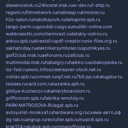
dieselvostok.ru
24hostel.msk.ru
w-dev.ru
f-ship.ru
regsmi.ru
filmnetwork.ru
malinasp.ru
kinosvin.ru
h2o-salon.ru
malutkayork.ru
deltaprim.spb.ru
tango-perm.ru
gooddir.ru
sgv.su
multiki-online.com
webkrasotki.com
cherinvest.ru
detskiy-ostrov.ru
ankou.spb.ru
alvesta1.ru
pdf-creator.ru
nix-files.org.ru
sakhatoday.ru
elektrikersymboler.ru
sputnikyes.ru
golf2club.msk.ru
aeforums.ru
zallclub.ru
multimodal.msk.ru
habaigry.ru
haikko.ru
sobakopedia.ru
isz-fest.ru
ewnc.info
screensaver-clock.net.ru
volnav.spb.ru
comnat.ru
npf.net.ru
7bit.pp.ru
kalugatur.ru
tesiaes.ru
card.com.ru
kazanka.spb.ru
gildiya-kuznecov.ru
kameryboavision.ru
griffoncom.spb.ru
fabrika-emotsiy.ru
PARK-MATROSOVA.RU
agat.spb.ru
avtoyurist-moskva1.ru
hardware.org.ru
схема-авто.рф
dg-lab.ru
angrup.ru
recruiter.spb.ru
music8.spb.ru
krsk124.ru
kubok.spb.ru
romanofforex.ru