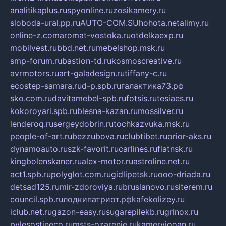
analitikaplus.ru
spyonline.ru
zosikamery.ru
sloboda-ural.pp.ru
AUTO-COM.SU
hohota.net
alimy.ru
online-z.com
aromat-vostoka.ru
otdelkaexp.ru
mobilvest.ru
bbd.net.ru
mebelshop.msk.ru
smp-forum.ru
bastion-td.ru
kosmoscreative.ru
avrmotors.ru
art-galadesign.ru
tiffany-c.ru
ecostep-samara.ru
d-p.spb.ru
галактика73.рф
sko.com.ru
davitamebel-spb.ru
fotsis.ru
tesiaes.ru
kokoroyari.spb.ru
blesna-kazan.ru
mossilver.ru
lenderoq.ru
sergeydobrin.ru
tochkazvuka.msk.ru
people-of-art.ru
bezzubova.ru
clubtibet.ru
orior-aks.ru
dynamoauto.ru
szk-favorit.ru
carlines.ru
flatnsk.ru
kingbolenskaner.ru
alex-motor.ru
astroline.net.ru
act1.spb.ru
polyglot.com.ru
gidlipetsk.ru
ooo-driada.ru
detsad125.ru
mir-zdoroviya.ru
bruslanovo.ru
siterem.ru
council.spb.ru
лодкипатриот.рф
kafekolizey.ru
iclub.net.ru
gazon-easy.ru
sugarepilekb.ru
grinox.ru
pylesostineco.ru
msts-ozarenie.ru
kameryjooan.ru