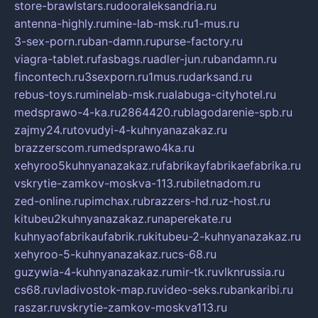
store-brawlstars.ru
dooraleksandria.ru
antenna-highly.ru
mine-lab-msk.ru
1-mus.ru
3-sex-porn.ru
ban-damn.ru
purse-factory.ru
viagra-tablet.ru
fasbags.ru
adler-jun.ru
bandamn.ru
fincontech.ru
3sexporn.ru
1mus.ru
darksand.ru
rebus-toys.ru
minelab-msk.ru
alabuga-cityhotel.ru
medsprawo-4-ka.ru
2864420.ru
blagodarenie-spb.ru
zajmy24.ru
tovudyi-4-kuhnyanazakaz.ru
brazzerscom.ru
medsprawo4ka.ru
xehyroo5kuhnyanazakaz.ru
fabrikayfabrikaefabrika.ru
vskrytie-zamkov-moskva-113.ru
biletnadom.ru
zed-online.ru
pimchax.ru
brazzers-hd.ru
z-host.ru
kitubeu2kuhnyanazakaz.ru
naperekate.ru
kuhnyaofabrikaufabrik.ru
kitubeu-2-kuhnyanazakaz.ru
xehyroo-5-kuhnyanazakaz.ru
cs-68.ru
guzywia-4-kuhnyanazakaz.ru
mir-tk.ru
vlknrussia.ru
cs68.ru
vladivostok-map.ru
video-seks.ru
bankaribi.ru
raszar.ru
vskrytie-zamkov-moskva113.ru