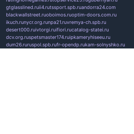
gtglasslined.ru
ii4.ru
tssport.spb.ru
andorra24.com
blackwallstreet.ru
oboimos.ru
optim-doors.com.ru
ikuch.ru
nycr.org.ru
npa21.ru
vremya-ch.spb.ru
desert000.ru
ivtorgi.ru
ifiori.ru
catalog-statei.ru
dcv.org.ru
spetsmaster174.ru
ipkameryhiseeu.ru
dum26.ru
ruspol.spb.ru
fr-opendp.ru
kam-solnyshko.ru
cheyenne-arapaho.ru
sevzapmetal.spb.ru
ted-lapidus.spb.ru
parasite-eliminator.ru
sigma-complete.ru
modernworld.ru
dama-moda.ru
eholot-group.ru
sk-nvkz.ru
DRONGOLD.RU
democratia2.ru
i-farmer.ru
mass-sport.org
jablonex.spb.ru
bookmess.ru
linkword.ru
refineua.com.ru
cs-spec.net.ru
altay-mebel.ru
DNK-THEATRE.RU
mechaniks.spb.ru
ipcamtechage.ru
skosta.ru
a-sun.ru
stroy-ldsp.ru
snowlands.org.ru
childrensshoes.ru
mrlizzy.ru
mebelsofiakrd.ru
bulizhenko.ru
rumantick.net.ru
mtszerno.ru