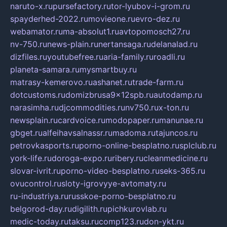
naruto-x.ru
pursefactory.ru
tor-lyubov-i-grom.ru
spayderhed-2022.ru
movieone.ru
evro-dez.ru
webamator.ru
ma-absolut1.ru
avtopomosch27.ru
nv-750.ru
news-plain.ru
nertansaga.ru
delanalad.ru
dizfiles.ru
youtubefree.ru
aria-family.ru
roadli.ru
planeta-samara.ru
mysmartbuy.ru
matrasy-kemerovo.ru
ashanet.ru
trade-farm.ru
dotcustoms.ru
domizbrusa9x12spb.ru
autodamp.ru
narasimha.ru
djcommodities.ru
nv750.ru
x-ton.ru
newsplain.ru
cardvoice.ru
modopaper.ru
manunae.ru
gbget.ru
alfeihavsalnassr.ru
madoma.ru
tajuncos.ru
petrovkasports.ru
porno-online-besplatno.ru
splclub.ru
york-life.ru
doroga-expo.ru
ribery.ru
cleanmedicine.ru
slovar-ivrit.ru
porno-video-besplatno.ru
seks-365.ru
ovucontrol.ru
sloty-igrovyye-avtomaty.ru
ru-industriya.ru
russkoe-porno-besplatno.ru
belgorod-day.ru
digilith.ru
pichkurovlab.ru
medic-today.ru
taksu.ru
comp123.ru
don-ykt.ru