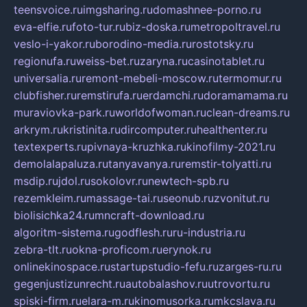
teensvoice.ru
imgsharing.ru
domashnee-porno.ru
eva-elfie.ru
foto-tur.ru
biz-doska.ru
metropoltravel.ru
veslo-i-yakor.ru
borodino-media.ru
rostotsky.ru
regionufa.ru
weiss-bet.ru
zaryna.ru
casinotablet.ru
universalia.ru
remont-mebeli-moscow.ru
termomur.ru
clubfisher.ru
remstirufa.ru
erdamchi.ru
doramamama.ru
muraviovka-park.ru
worldofwoman.ru
clean-dreams.ru
arkrym.ru
kristinita.ru
dircomputer.ru
healthenter.ru
textexperts.ru
pivnaya-kruzhka.ru
kinofilmy-2021.ru
demolalapaluza.ru
tanyavanya.ru
remstir-tolyatti.ru
msdip.ru
jdol.ru
sokolovr.ru
newtech-spb.ru
rezemkleim.ru
massage-tai.ru
seonub.ru
zvonitut.ru
biolisichka24.ru
mncraft-download.ru
algoritm-sistema.ru
godflesh.ru
ru-industria.ru
zebra-tlt.ru
okna-proficom.ru
erynok.ru
onlinekinospace.ru
startupstudio-fefu.ru
zarges-ru.ru
gegenjustizunrecht.ru
autobalashov.ru
utrovortu.ru
spiski-firm.ru
elara-m.ru
kinomusorka.ru
mkcslava.ru