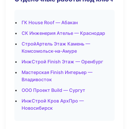
ГК House Roof — Абакан
СК Инженерия Ателье — Краснодар
СтройАртель Этаж Камень —
Комсомольск-на-Амуре
ИнжСтрой Finish Этаж — Оренбург
Мастерская Finish Интерьер —
Владивосток
ООО Проект Build — Сургут
ИнжСтрой Кров АрхПро —
Новосибирск