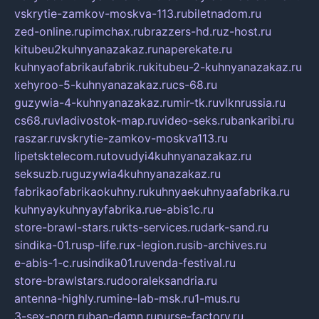
vskrytie-zamkov-moskva-113.ru
biletnadom.ru
zed-online.ru
pimchax.ru
brazzers-hd.ru
z-host.ru
kitubeu2kuhnyanazakaz.ru
naperekate.ru
kuhnyaofabrikaufabrik.ru
kitubeu-2-kuhnyanazakaz.ru
xehyroo-5-kuhnyanazakaz.ru
cs-68.ru
guzywia-4-kuhnyanazakaz.ru
mir-tk.ru
vlknrussia.ru
cs68.ru
vladivostok-map.ru
video-seks.ru
bankaribi.ru
raszar.ru
vskrytie-zamkov-moskva113.ru
lipetsktelecom.ru
tovudyi4kuhnyanazakaz.ru
seksuzb.ru
guzywia4kuhnyanazakaz.ru
fabrikaofabrikaokuhny.ru
kuhnyaekuhnyaafabrika.ru
kuhnyaykuhnyayfabrika.ru
e-abis1c.ru
store-brawl-stars.ru
kts-services.ru
dark-sand.ru
sindika-01.ru
sp-life.ru
x-legion.ru
sib-archives.ru
e-abis-1-c.ru
sindika01.ru
venda-festival.ru
store-brawlstars.ru
dooraleksandria.ru
antenna-highly.ru
mine-lab-msk.ru
1-mus.ru
3-sex-porn.ru
ban-damn.ru
purse-factory.ru