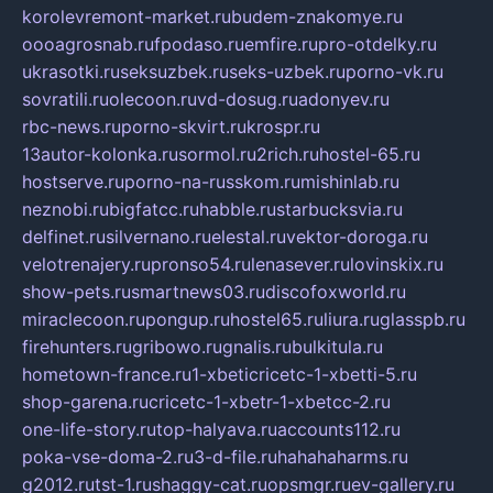
korolevremont-market.ru
budem-znakomye.ru
oooagrosnab.ru
fpodaso.ru
emfire.ru
pro-otdelky.ru
ukrasotki.ru
seksuzbek.ru
seks-uzbek.ru
porno-vk.ru
sovratili.ru
olecoon.ru
vd-dosug.ru
adonyev.ru
rbc-news.ru
porno-skvirt.ru
krospr.ru
13autor-kolonka.ru
sormol.ru
2rich.ru
hostel-65.ru
hostserve.ru
porno-na-russkom.ru
mishinlab.ru
neznobi.ru
bigfatcc.ru
habble.ru
starbucksvia.ru
delfinet.ru
silvernano.ru
elestal.ru
vektor-doroga.ru
velotrenajery.ru
pronso54.ru
lenasever.ru
lovinskix.ru
show-pets.ru
smartnews03.ru
discofoxworld.ru
miraclecoon.ru
pongup.ru
hostel65.ru
liura.ru
glasspb.ru
firehunters.ru
gribowo.ru
gnalis.ru
bulkitula.ru
hometown-france.ru
1-xbeticricetc-1-xbetti-5.ru
shop-garena.ru
cricetc-1-xbetr-1-xbetcc-2.ru
one-life-story.ru
top-halyava.ru
accounts112.ru
poka-vse-doma-2.ru
3-d-file.ru
hahahaharms.ru
g2012.ru
tst-1.ru
shaggy-cat.ru
opsmgr.ru
ev-gallery.ru