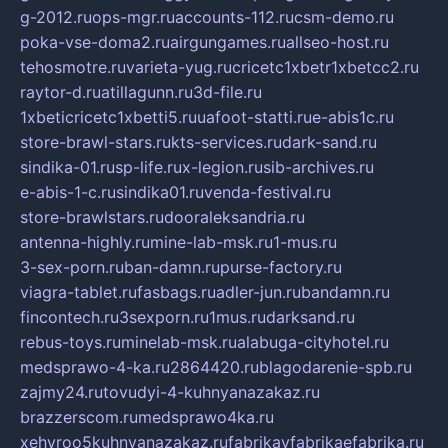
g-2012.ru
ops-mgr.ru
accounts-112.ru
csm-demo.ru
poka-vse-doma2.ru
airgungames.ru
allseo-host.ru
tehosmotre.ru
varieta-yug.ru
cricetc1xbetr1xbetcc2.ru
raytor-d.ru
atillagunn.ru
3d-file.ru
1xbeticricetc1xbetti5.ru
uafoot-statti.ru
e-abis1c.ru
store-brawl-stars.ru
kts-services.ru
dark-sand.ru
sindika-01.ru
sp-life.ru
x-legion.ru
sib-archives.ru
e-abis-1-c.ru
sindika01.ru
venda-festival.ru
store-brawlstars.ru
dooraleksandria.ru
antenna-highly.ru
mine-lab-msk.ru
1-mus.ru
3-sex-porn.ru
ban-damn.ru
purse-factory.ru
viagra-tablet.ru
fasbags.ru
adler-jun.ru
bandamn.ru
fincontech.ru
3sexporn.ru
1mus.ru
darksand.ru
rebus-toys.ru
minelab-msk.ru
alabuga-cityhotel.ru
medsprawo-4-ka.ru
2864420.ru
blagodarenie-spb.ru
zajmy24.ru
tovudyi-4-kuhnyanazakaz.ru
brazzerscom.ru
medsprawo4ka.ru
xehyroo5kuhnyanazakaz.ru
fabrikayfabrikaefabrika.ru