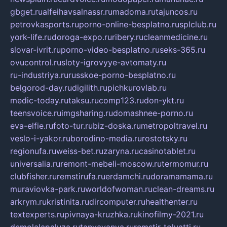
gbget.ru
alfeihavsalnassr.ru
madoma.ru
tajuncos.ru
petrovkasports.ru
porno-online-besplatno.ru
splclub.ru
york-life.ru
doroga-expo.ru
ribery.ru
cleanmedicine.ru
slovar-ivrit.ru
porno-video-besplatno.ru
seks-365.ru
ovucontrol.ru
sloty-igrovyye-avtomaty.ru
ru-industriya.ru
russkoe-porno-besplatno.ru
belgorod-day.ru
digilith.ru
pichkurovlab.ru
medic-today.ru
taksu.ru
comp123.ru
don-ykt.ru
teensvoice.ru
imgsharing.ru
domashnee-porno.ru
eva-elfie.ru
foto-tur.ru
biz-doska.ru
metropoltravel.ru
veslo-i-yakor.ru
borodino-media.ru
rostotsky.ru
regionufa.ru
weiss-bet.ru
zaryna.ru
casinotablet.ru
universalia.ru
remont-mebeli-moscow.ru
termomur.ru
clubfisher.ru
remstirufa.ru
erdamchi.ru
doramamama.ru
muraviovka-park.ru
worldofwoman.ru
clean-dreams.ru
arkrym.ru
kristinita.ru
dircomputer.ru
healthenter.ru
textexperts.ru
pivnaya-kruzhka.ru
kinofilmy-2021.ru
demolalapaluza.ru
tanyavanya.ru
remstir-tolyatti.ru