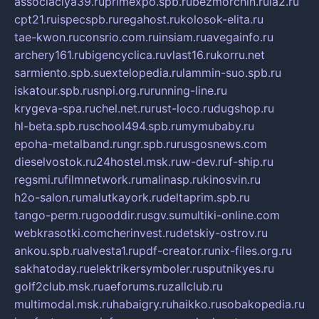
associaciya39.ru
primexpo.spb.ru
bezmorchin.ru
ia2.ru
cpt21.ru
ispecspb.ru
regahost.ru
kolosok-elita.ru
tae-kwon.ru
consrio.com.ru
insiam.ru
avegainfo.ru
archery161.ru
bigencyclica.ru
vlast16.ru
korru.net
sarmiento.spb.su
extelopedia.ru
lammin-suo.spb.ru
iskatour.spb.ru
snpi.org.ru
running-line.ru
krygeva-spa.ru
chel.net.ru
rust-loco.ru
dugshop.ru
hl-beta.spb.ru
school494.spb.ru
mymubaby.ru
epoha-metalband.ru
ngr.spb.ru
rusgosnews.com
dieselvostok.ru
24hostel.msk.ru
w-dev.ru
f-ship.ru
regsmi.ru
filmnetwork.ru
malinasp.ru
kinosvin.ru
h2o-salon.ru
malutkayork.ru
deltaprim.spb.ru
tango-perm.ru
gooddir.ru
sgv.su
multiki-online.com
webkrasotki.com
cherinvest.ru
detskiy-ostrov.ru
ankou.spb.ru
alvesta1.ru
pdf-creator.ru
nix-files.org.ru
sakhatoday.ru
elektrikersymboler.ru
sputnikyes.ru
golf2club.msk.ru
aeforums.ru
zallclub.ru
multimodal.msk.ru
habaigry.ru
haikko.ru
sobakopedia.ru