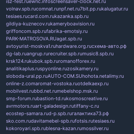
isz-fest.ru
ewnc.info
screensaver-clock.net.ru
volnav.spb.ru
comnat.ru
npf.net.ru
7bit.pp.ru
kalugatur.ru
tesiaes.ru
card.com.ru
kazanka.spb.ru
gildiya-kuznecov.ru
kameryboavision.ru
griffoncom.spb.ru
fabrika-emotsiy.ru
PARK-MATROSOVA.RU
agat.spb.ru
avtoyurist-moskva1.ru
hardware.org.ru
схема-авто.рф
dg-lab.ru
angrup.ru
recruiter.spb.ru
music8.spb.ru
krsk124.ru
kubok.spb.ru
romanofforex.ru
analitikaplus.ru
spyonline.ru
zosikamery.ru
sloboda-ural.pp.ru
AUTO-COM.SU
hohota.net
alimy.ru
online-z.com
aromat-vostoka.ru
otdelkaexp.ru
mobilvest.ru
bbd.net.ru
mebelshop.msk.ru
smp-forum.ru
bastion-td.ru
kosmoscreative.ru
avrmotors.ru
art-galadesign.ru
tiffany-c.ru
ecostep-samara.ru
d-p.spb.ru
галактика73.рф
sko.com.ru
davitamebel-spb.ru
fotsis.ru
tesiaes.ru
kokoroyari.spb.ru
blesna-kazan.ru
mossilver.ru