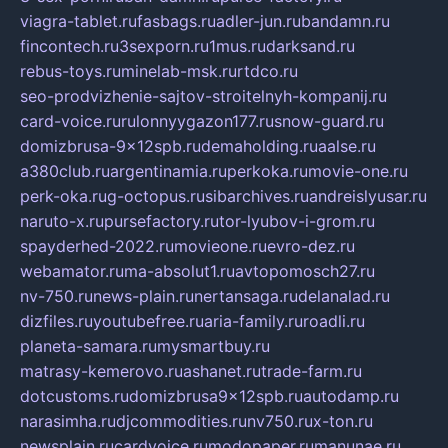
viagra-tablet.ru
fasbags.ru
adler-jun.ru
bandamn.ru
fincontech.ru
3sexporn.ru
1mus.ru
darksand.ru
rebus-toys.ru
minelab-msk.ru
rtdco.ru
seo-prodvizhenie-sajtov-stroitelnyh-kompanij.ru
card-voice.ru
rulonnyygazon177.ru
snow-guard.ru
domizbrusa-9x12spb.ru
demaholding.ru
aalse.ru
a380club.ru
argentinamia.ru
perkoka.ru
movie-one.ru
perk-oka.ru
g-octopus.ru
sibarchives.ru
andreislyusar.ru
naruto-x.ru
pursefactory.ru
tor-lyubov-i-grom.ru
spayderhed-2022.ru
movieone.ru
evro-dez.ru
webamator.ru
ma-absolut1.ru
avtopomosch27.ru
nv-750.ru
news-plain.ru
nertansaga.ru
delanalad.ru
dizfiles.ru
youtubefree.ru
aria-family.ru
roadli.ru
planeta-samara.ru
mysmartbuy.ru
matrasy-kemerovo.ru
ashanet.ru
trade-farm.ru
dotcustoms.ru
domizbrusa9x12spb.ru
autodamp.ru
narasimha.ru
djcommodities.ru
nv750.ru
x-ton.ru
newsplain.ru
cardvoice.ru
modopaper.ru
manunae.ru