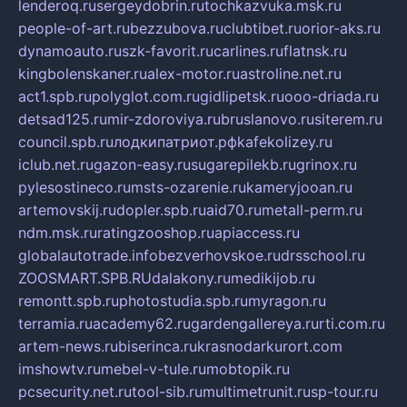
lenderoq.ru
sergeydobrin.ru
tochkazvuka.msk.ru
people-of-art.ru
bezzubova.ru
clubtibet.ru
orior-aks.ru
dynamoauto.ru
szk-favorit.ru
carlines.ru
flatnsk.ru
kingbolenskaner.ru
alex-motor.ru
astroline.net.ru
act1.spb.ru
polyglot.com.ru
gidlipetsk.ru
ooo-driada.ru
detsad125.ru
mir-zdoroviya.ru
bruslanovo.ru
siterem.ru
council.spb.ru
лодкипатриот.рф
kafekolizey.ru
iclub.net.ru
gazon-easy.ru
sugarepilekb.ru
grinox.ru
pylesostineco.ru
msts-ozarenie.ru
kameryjooan.ru
artemovskij.ru
dopler.spb.ru
aid70.ru
metall-perm.ru
ndm.msk.ru
ratingzooshop.ru
apiaccess.ru
globalautotrade.info
bezverhovskoe.ru
drsschool.ru
ZOOSMART.SPB.RU
dalakony.ru
medikijob.ru
remontt.spb.ru
photostudia.spb.ru
myragon.ru
terramia.ru
academy62.ru
gardengallereya.ru
rti.com.ru
artem-news.ru
biserinca.ru
krasnodarkurort.com
imshowtv.ru
mebel-v-tule.ru
mobtopik.ru
pcsecurity.net.ru
tool-sib.ru
multimetrunit.ru
sp-tour.ru