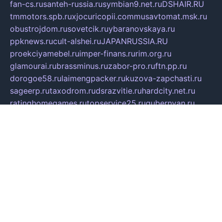
fan-cs.ru
santeh-russia.ru
symbian9.net.ru
DSHAIR.RU
tmmotors.spb.ru
xjocuricopii.com
musavtomat.msk.ru
obustrojdom.ru
sovetcik.ru
ybaranovskaya.ru
ppknews.ru
cult-alshei.ru
JAPANRUSSIA.RU
proekciyamebel.ru
imper-finans.ru
rim.org.ru
glamourai.ru
brassminus.ru
zabor-pro.ru
ftn.pp.ru
dorogoe58.ru
laimengpacker.ru
kuzova-zapchasti.ru
sageerp.ru
taxodrom.ru
dsrazvitie.ru
hardcity.net.ru
ratinghomegames.ru
topservice25.ru
gubernyan.ru
gtglasslined.ru
ii4.ru
tssport.spb.ru
andorra24.com
blackwallstreet.ru
oboimos.ru
optim-doors.com.ru
ikuch.ru
nycr.org.ru
npa21.ru
vremya-ch.spb.ru
desert000.ru
ivtorgi.ru
ifiori.ru
catalog-statei.ru
dcv.org.ru
spetsmaster174.ru
ipkameryhiseeu.ru
dum26.ru
ruspol.spb.ru
fr-opendp.ru
kam-solnyshko.ru
cheyenne-arapaho.ru
sevzapmetal.spb.ru
ted-lapidus.spb.ru
parasite-eliminator.ru
sigma-complete.ru
modernworld.ru
dama-moda.ru