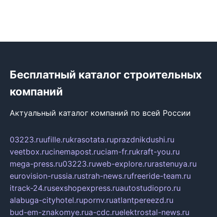
Бесплатный каталог строительных
компаний
Актуальный каталог компаний по всей России
03223.ru
ufille.ru
krasotata.ru
prazdnikdushi.ru
veetbox.ru
cinemapost.ru
ciam-fr.ru
kraft-you.ru
mega-press.ru
03223.ru
web-explore.ru
rastenuya.ru
eurovision-russia.ru
strah-news.ru
freeride-team.ru
itrack-24.ru
sexshopexpress.ru
autostudiopro.ru
alabuga-cityhotel.ru
pornv.ru
atlantpereezd.ru
bud-em-znakomye.ru
a-cdc.ru
elektrostal-news.ru