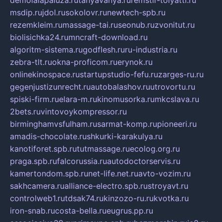
msdip.ru
jdol.ru
sokolovr.ru
newtech-spb.ru
rezemkleim.ru
massage-tai.ru
seonub.ru
zvonitut.ru
biolisichka24.ru
mncraft-download.ru
algoritm-sistema.ru
godflesh.ru
ru-industria.ru
zebra-tlt.ru
okna-proficom.ru
erynok.ru
onlinekinospace.ru
startupstudio-fefu.ru
zarges-ru.ru
gegenjustizunrecht.ru
autobalashov.ru
utrovortu.ru
spiski-firm.ru
elara-m.ru
kinomusorka.ru
mkcslava.ru
2bets.ru
vintovoykompressor.ru
birminghamvsfulham.ru
sarmat-komp.ru
pioneeri.ru
amadis-chocolate.ru
shkurki-karakulya.ru
kanotiforet.spb.ru
tutmassage.ru
ecolog.org.ru
praga.spb.ru
falcorussia.ru
autodoctorservis.ru
kamertondom.spb.ru
net-life.net.ru
avto-vozim.ru
sakhcamera.ru
alliance-electro.spb.ru
stroyavt.ru
controlweb1.ru
tdsak74.ru
kinzozo-ru.ru
kvotka.ru
iron-snab.ru
costa-bella.ru
eugrus.pp.ru