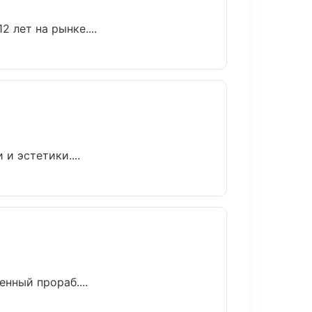
 лет на рынке....
и эстетики....
нный прораб....