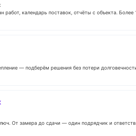
к
н работ, календарь поставок, отчёты с объекта. Более 12
пление — подберём решения без потери долговечности 
ж
юч. От замера до сдачи — один подрядчик и ответстве