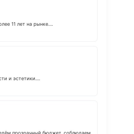
ее 11 лет на рынке....
и и эстетики....
ведём прозрачный бюджет, соблюдаем