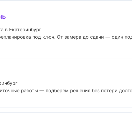
нь
а в Екатеринбург
епланировка под ключ. От замера до сдачи — один подр
ринбург
иточные работы — подберём решения без потери долгов