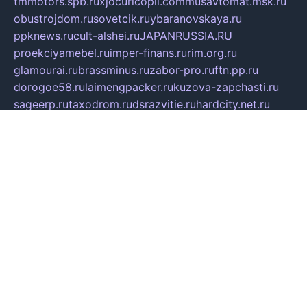
tmmotors.spb.ru
xjocuricopii.com
musavtomat.msk.ru
obustrojdom.ru
sovetcik.ru
ybaranovskaya.ru
ppknews.ru
cult-alshei.ru
JAPANRUSSIA.RU
proekciyamebel.ru
imper-finans.ru
rim.org.ru
glamourai.ru
brassminus.ru
zabor-pro.ru
ftn.pp.ru
dorogoe58.ru
laimengpacker.ru
kuzova-zapchasti.ru
sageerp.ru
taxodrom.ru
dsrazvitie.ru
hardcity.net.ru
ratinghomegames.ru
topservice25.ru
gubernyan.ru
gtglasslined.ru
ii4.ru
tssport.spb.ru
andorra24.com
blackwallstreet.ru
oboimos.ru
optim-doors.com.ru
ikuch.ru
nycr.org.ru
npa21.ru
vremya-ch.spb.ru
desert000.ru
ivtorgi.ru
ifiori.ru
catalog-statei.ru
dcv.org.ru
spetsmaster174.ru
ipkameryhiseeu.ru
dum26.ru
ruspol.spb.ru
fr-opendp.ru
kam-solnyshko.ru
cheyenne-arapaho.ru
sevzapmetal.spb.ru
ted-lapidus.spb.ru
parasite-eliminator.ru
sigma-complete.ru
modernworld.ru
dama-moda.ru
eholot-group.ru
sk-nvkz.ru
DRONGOLD.RU