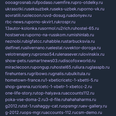
oooagrosnab.ru
fpodaso.ru
emfire.ru
pro-otdelky.ru
ukrasotki.ru
seksuzbek.ru
seks-uzbek.ru
porno-vk.ru
sovratili.ru
olecoon.ru
vd-dosug.ru
adonyev.ru
rbc-news.ru
porno-skvirt.ru
krospr.ru
13autor-kolonka.ru
sormol.ru
2rich.ru
hostel-65.ru
hostserve.ru
porno-na-russkom.ru
mishinlab.ru
neznobi.ru
bigfatcc.ru
habble.ru
starbucksvia.ru
delfinet.ru
silvernano.ru
elestal.ru
vektor-doroga.ru
velotrenajery.ru
pronso54.ru
lenasever.ru
lovinskix.ru
show-pets.ru
smartnews03.ru
discofoxworld.ru
miraclecoon.ru
pongup.ru
hostel65.ru
liura.ru
glasspb.ru
firehunters.ru
gribowo.ru
gnalis.ru
bulkitula.ru
hometown-france.ru
1-xbeticricetc-1-xbetti-5.ru
shop-garena.ru
cricetc-1-xbetr-1-xbetcc-2.ru
one-life-story.ru
top-halyava.ru
accounts112.ru
poka-vse-doma-2.ru
3-d-file.ru
hahahaharms.ru
g2012.ru
tst-1.ru
shaggy-cat.ru
opsmgr.ru
ev-gallery.ru
g-2012.ru
ops-mgr.ru
accounts-112.ru
csm-demo.ru