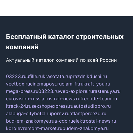
Бесплатный каталог строительных
компаний
Актуальный каталог компаний по всей России
03223.ru
ufille.ru
krasotata.ru
prazdnikdushi.ru
veetbox.ru
cinemapost.ru
ciam-fr.ru
kraft-you.ru
mega-press.ru
03223.ru
web-explore.ru
rastenuya.ru
eurovision-russia.ru
strah-news.ru
freeride-team.ru
itrack-24.ru
sexshopexpress.ru
autostudiopro.ru
alabuga-cityhotel.ru
pornv.ru
atlantpereezd.ru
bud-em-znakomye.ru
a-cdc.ru
elektrostal-news.ru
korolevremont-market.ru
budem-znakomye.ru