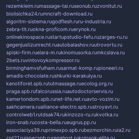
rezemkleim.ru
massage-tai.ru
seonub.ru
zvonitut.ru
biolisichka24.ru
mncraft-download.ru
algoritm-sistema.ru
godflesh.ru
ru-industria.ru
zebra-tlt.ru
okna-proficom.ru
erynok.ru
onlinekinospace.ru
startupstudio-fefu.ru
zarges-ru.ru
gegenjustizunrecht.ru
autobalashov.ru
utrovortu.ru
spiski-firm.ru
elara-m.ru
kinomusorka.ru
mkcslava.ru
2bets.ru
vintovoykompressor.ru
birminghamvsfulham.ru
sarmat-komp.ru
pioneeri.ru
amadis-chocolate.ru
shkurki-karakulya.ru
kanotiforet.spb.ru
tutmassage.ru
ecolog.org.ru
praga.spb.ru
falcorussia.ru
autodoctorservis.ru
kamertondom.spb.ru
net-life.net.ru
avto-vozim.ru
sakhcamera.ru
alliance-electro.spb.ru
stroyavt.ru
controlweb1.ru
tdsak74.ru
kinzozo-ru.ru
kvotka.ru
iron-snab.ru
costa-bella.ru
eugrus.pp.ru
associaciya39.ru
primexpo.spb.ru
bezmorchin.ru
ia2.ru
cpt21.ru
ispecspb.ru
regahost.ru
kolosok-elita.ru