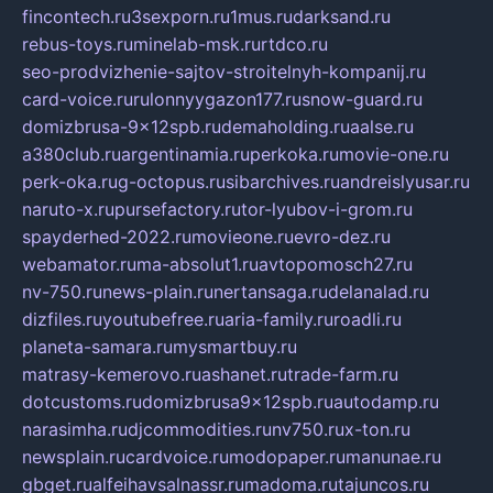
fincontech.ru
3sexporn.ru
1mus.ru
darksand.ru
rebus-toys.ru
minelab-msk.ru
rtdco.ru
seo-prodvizhenie-sajtov-stroitelnyh-kompanij.ru
card-voice.ru
rulonnyygazon177.ru
snow-guard.ru
domizbrusa-9x12spb.ru
demaholding.ru
aalse.ru
a380club.ru
argentinamia.ru
perkoka.ru
movie-one.ru
perk-oka.ru
g-octopus.ru
sibarchives.ru
andreislyusar.ru
naruto-x.ru
pursefactory.ru
tor-lyubov-i-grom.ru
spayderhed-2022.ru
movieone.ru
evro-dez.ru
webamator.ru
ma-absolut1.ru
avtopomosch27.ru
nv-750.ru
news-plain.ru
nertansaga.ru
delanalad.ru
dizfiles.ru
youtubefree.ru
aria-family.ru
roadli.ru
planeta-samara.ru
mysmartbuy.ru
matrasy-kemerovo.ru
ashanet.ru
trade-farm.ru
dotcustoms.ru
domizbrusa9x12spb.ru
autodamp.ru
narasimha.ru
djcommodities.ru
nv750.ru
x-ton.ru
newsplain.ru
cardvoice.ru
modopaper.ru
manunae.ru
gbget.ru
alfeihavsalnassr.ru
madoma.ru
tajuncos.ru