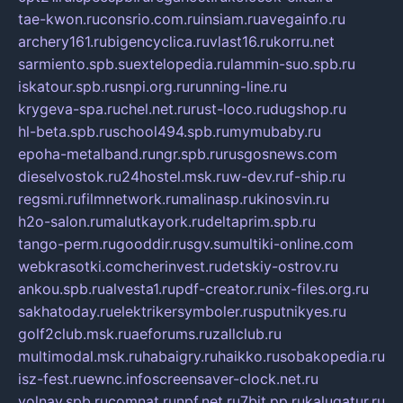
tae-kwon.ru
consrio.com.ru
insiam.ru
avegainfo.ru
archery161.ru
bigencyclica.ru
vlast16.ru
korru.net
sarmiento.spb.su
extelopedia.ru
lammin-suo.spb.ru
iskatour.spb.ru
snpi.org.ru
running-line.ru
krygeva-spa.ru
chel.net.ru
rust-loco.ru
dugshop.ru
hl-beta.spb.ru
school494.spb.ru
mymubaby.ru
epoha-metalband.ru
ngr.spb.ru
rusgosnews.com
dieselvostok.ru
24hostel.msk.ru
w-dev.ru
f-ship.ru
regsmi.ru
filmnetwork.ru
malinasp.ru
kinosvin.ru
h2o-salon.ru
malutkayork.ru
deltaprim.spb.ru
tango-perm.ru
gooddir.ru
sgv.su
multiki-online.com
webkrasotki.com
cherinvest.ru
detskiy-ostrov.ru
ankou.spb.ru
alvesta1.ru
pdf-creator.ru
nix-files.org.ru
sakhatoday.ru
elektrikersymboler.ru
sputnikyes.ru
golf2club.msk.ru
aeforums.ru
zallclub.ru
multimodal.msk.ru
habaigry.ru
haikko.ru
sobakopedia.ru
isz-fest.ru
ewnc.info
screensaver-clock.net.ru
volnav.spb.ru
comnat.ru
npf.net.ru
7bit.pp.ru
kalugatur.ru