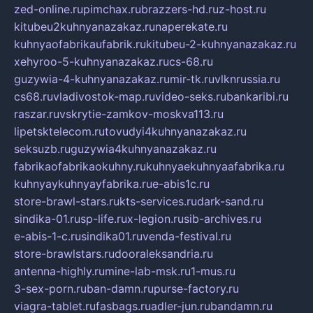
zed-online.ru
pimchax.ru
brazzers-hd.ru
z-host.ru
kitubeu2kuhnyanazakaz.ru
naperekate.ru
kuhnyaofabrikaufabrik.ru
kitubeu-2-kuhnyanazakaz.ru
xehyroo-5-kuhnyanazakaz.ru
cs-68.ru
guzywia-4-kuhnyanazakaz.ru
mir-tk.ru
vlknrussia.ru
cs68.ru
vladivostok-map.ru
video-seks.ru
bankaribi.ru
raszar.ru
vskrytie-zamkov-moskva113.ru
lipetsktelecom.ru
tovudyi4kuhnyanazakaz.ru
seksuzb.ru
guzywia4kuhnyanazakaz.ru
fabrikaofabrikaokuhny.ru
kuhnyaekuhnyaafabrika.ru
kuhnyaykuhnyayfabrika.ru
e-abis1c.ru
store-brawl-stars.ru
kts-services.ru
dark-sand.ru
sindika-01.ru
sp-life.ru
x-legion.ru
sib-archives.ru
e-abis-1-c.ru
sindika01.ru
venda-festival.ru
store-brawlstars.ru
dooraleksandria.ru
antenna-highly.ru
mine-lab-msk.ru
1-mus.ru
3-sex-porn.ru
ban-damn.ru
purse-factory.ru
viagra-tablet.ru
fasbags.ru
adler-jun.ru
bandamn.ru