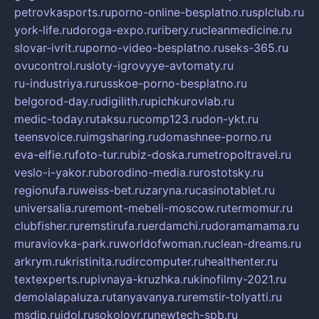
petrovkasports.ru
porno-online-besplatno.ru
splclub.ru
york-life.ru
doroga-expo.ru
ribery.ru
cleanmedicine.ru
slovar-ivrit.ru
porno-video-besplatno.ru
seks-365.ru
ovucontrol.ru
sloty-igrovyye-avtomaty.ru
ru-industriya.ru
russkoe-porno-besplatno.ru
belgorod-day.ru
digilith.ru
pichkurovlab.ru
medic-today.ru
taksu.ru
comp123.ru
don-ykt.ru
teensvoice.ru
imgsharing.ru
domashnee-porno.ru
eva-elfie.ru
foto-tur.ru
biz-doska.ru
metropoltravel.ru
veslo-i-yakor.ru
borodino-media.ru
rostotsky.ru
regionufa.ru
weiss-bet.ru
zaryna.ru
casinotablet.ru
universalia.ru
remont-mebeli-moscow.ru
termomur.ru
clubfisher.ru
remstirufa.ru
erdamchi.ru
doramamama.ru
muraviovka-park.ru
worldofwoman.ru
clean-dreams.ru
arkrym.ru
kristinita.ru
dircomputer.ru
healthenter.ru
textexperts.ru
pivnaya-kruzhka.ru
kinofilmy-2021.ru
demolalapaluza.ru
tanyavanya.ru
remstir-tolyatti.ru
msdip.ru
jdol.ru
sokolovr.ru
newtech-spb.ru