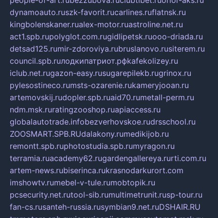
people-of-art.ru
bezzubova.ru
clubtibet.ru
orior-aks.ru
dynamoauto.ru
szk-favorit.ru
carlines.ru
flatnsk.ru
kingbolenskaner.ru
alex-motor.ru
astroline.net.ru
act1.spb.ru
polyglot.com.ru
gidlipetsk.ru
ooo-driada.ru
detsad125.ru
mir-zdoroviya.ru
bruslanovo.ru
siterem.ru
council.spb.ru
лодкипатриот.рф
kafekolizey.ru
iclub.net.ru
gazon-easy.ru
sugarepilekb.ru
grinox.ru
pylesostineco.ru
msts-ozarenie.ru
kameryjooan.ru
artemovskij.ru
dopler.spb.ru
aid70.ru
metall-perm.ru
ndm.msk.ru
ratingzooshop.ru
apiaccess.ru
globalautotrade.info
bezverhovskoe.ru
drsschool.ru
ZOOSMART.SPB.RU
dalakony.ru
medikijob.ru
remontt.spb.ru
photostudia.spb.ru
myragon.ru
terramia.ru
academy62.ru
gardengallereya.ru
rti.com.ru
artem-news.ru
biserinca.ru
krasnodarkurort.com
imshowtv.ru
mebel-v-tule.ru
mobtopik.ru
pcsecurity.net.ru
tool-sib.ru
multimetrunit.ru
sp-tour.ru
fan-cs.ru
santeh-russia.ru
symbian9.net.ru
DSHAIR.RU