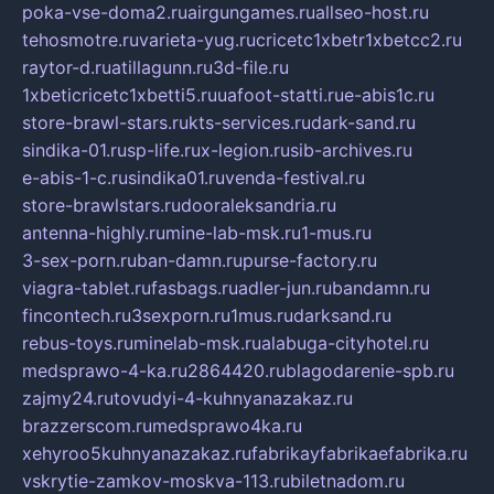
poka-vse-doma2.ru
airgungames.ru
allseo-host.ru
tehosmotre.ru
varieta-yug.ru
cricetc1xbetr1xbetcc2.ru
raytor-d.ru
atillagunn.ru
3d-file.ru
1xbeticricetc1xbetti5.ru
uafoot-statti.ru
e-abis1c.ru
store-brawl-stars.ru
kts-services.ru
dark-sand.ru
sindika-01.ru
sp-life.ru
x-legion.ru
sib-archives.ru
e-abis-1-c.ru
sindika01.ru
venda-festival.ru
store-brawlstars.ru
dooraleksandria.ru
antenna-highly.ru
mine-lab-msk.ru
1-mus.ru
3-sex-porn.ru
ban-damn.ru
purse-factory.ru
viagra-tablet.ru
fasbags.ru
adler-jun.ru
bandamn.ru
fincontech.ru
3sexporn.ru
1mus.ru
darksand.ru
rebus-toys.ru
minelab-msk.ru
alabuga-cityhotel.ru
medsprawo-4-ka.ru
2864420.ru
blagodarenie-spb.ru
zajmy24.ru
tovudyi-4-kuhnyanazakaz.ru
brazzerscom.ru
medsprawo4ka.ru
xehyroo5kuhnyanazakaz.ru
fabrikayfabrikaefabrika.ru
vskrytie-zamkov-moskva-113.ru
biletnadom.ru