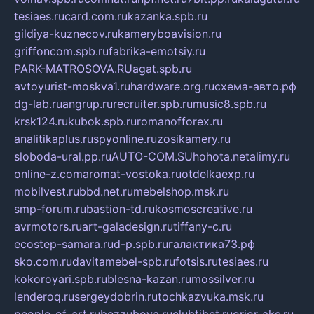
tesiaes.ru
card.com.ru
kazanka.spb.ru
gildiya-kuznecov.ru
kameryboavision.ru
griffoncom.spb.ru
fabrika-emotsiy.ru
PARK-MATROSOVA.RU
agat.spb.ru
avtoyurist-moskva1.ru
hardware.org.ru
схема-авто.рф
dg-lab.ru
angrup.ru
recruiter.spb.ru
music8.spb.ru
krsk124.ru
kubok.spb.ru
romanofforex.ru
analitikaplus.ru
spyonline.ru
zosikamery.ru
sloboda-ural.pp.ru
AUTO-COM.SU
hohota.net
alimy.ru
online-z.com
aromat-vostoka.ru
otdelkaexp.ru
mobilvest.ru
bbd.net.ru
mebelshop.msk.ru
smp-forum.ru
bastion-td.ru
kosmoscreative.ru
avrmotors.ru
art-galadesign.ru
tiffany-c.ru
ecostep-samara.ru
d-p.spb.ru
галактика73.рф
sko.com.ru
davitamebel-spb.ru
fotsis.ru
tesiaes.ru
kokoroyari.spb.ru
blesna-kazan.ru
mossilver.ru
lenderoq.ru
sergeydobrin.ru
tochkazvuka.msk.ru