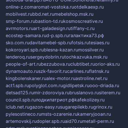
online-z.com
aromat-vostoka.ru
otdelkaexp.ru
mobilvest.ru
bbd.net.ru
mebelshop.msk.ru
smp-forum.ru
bastion-td.ru
kosmoscreative.ru
avrmotors.ru
art-galadesign.ru
tiffany-c.ru
ecostep-samara.ru
d-p.spb.ru
галактика73.рф
sko.com.ru
davitamebel-spb.ru
fotsis.ru
tesiaes.ru
kokoroyari.spb.ru
blesna-kazan.ru
mossilver.ru
lenderoq.ru
sergeydobrin.ru
tochkazvuka.msk.ru
people-of-art.ru
bezzubova.ru
clubtibet.ru
orior-aks.ru
dynamoauto.ru
szk-favorit.ru
carlines.ru
flatnsk.ru
kingbolenskaner.ru
alex-motor.ru
astroline.net.ru
act1.spb.ru
polyglot.com.ru
gidlipetsk.ru
ooo-driada.ru
detsad125.ru
mir-zdoroviya.ru
bruslanovo.ru
siterem.ru
council.spb.ru
лодкипатриот.рф
kafekolizey.ru
iclub.net.ru
gazon-easy.ru
sugarepilekb.ru
grinox.ru
pylesostineco.ru
msts-ozarenie.ru
kameryjooan.ru
artemovskij.ru
dopler.spb.ru
aid70.ru
metall-perm.ru