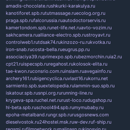
amadis-chocolate.ru
shkurki-karakulya.ru
kanotiforet.spb.ru
tutmassage.ru
ecolog.org.ru
praga.spb.ru
falcorussia.ru
autodoctorservis.ru
kamertondom.spb.ru
net-life.net.ru
avto-vozim.ru
sakhcamera.ru
alliance-electro.spb.ru
stroyavt.ru
controlweb1.ru
tdsak74.ru
kinzozo-ru.ru
kvotka.ru
iron-snab.ru
costa-bella.ru
eugrus.pp.ru
associaciya39.ru
primexpo.spb.ru
bezmorchin.ru
ia2.ru
cpt21.ru
ispecspb.ru
regahost.ru
kolosok-elita.ru
tae-kwon.ru
consrio.com.ru
insiam.ru
avegainfo.ru
archery161.ru
bigencyclica.ru
vlast16.ru
korru.net
sarmiento.spb.su
extelopedia.ru
lammin-suo.spb.ru
iskatour.spb.ru
snpi.org.ru
running-line.ru
krygeva-spa.ru
chel.net.ru
rust-loco.ru
dugshop.ru
hl-beta.spb.ru
school494.spb.ru
mymubaby.ru
epoha-metalband.ru
ngr.spb.ru
rusgosnews.com
dieselvostok.ru
24hostel.msk.ru
w-dev.ru
f-ship.ru
regsmi.ru
filmnetwork.ru
malinasp.ru
kinosvin.ru