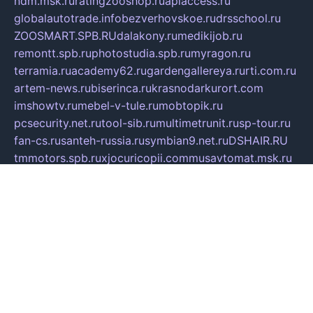
ndm.msk.ru
ratingzooshop.ru
apiaccess.ru
globalautotrade.info
bezverhovskoe.ru
drsschool.ru
ZOOSMART.SPB.RU
dalakony.ru
medikijob.ru
remontt.spb.ru
photostudia.spb.ru
myragon.ru
terramia.ru
academy62.ru
gardengallereya.ru
rti.com.ru
artem-news.ru
biserinca.ru
krasnodarkurort.com
imshowtv.ru
mebel-v-tule.ru
mobtopik.ru
pcsecurity.net.ru
tool-sib.ru
multimetrunit.ru
sp-tour.ru
fan-cs.ru
santeh-russia.ru
symbian9.net.ru
DSHAIR.RU
tmmotors.spb.ru
xjocuricopii.com
musavtomat.msk.ru
obustrojdom.ru
sovetcik.ru
ybaranovskaya.ru
ppknews.ru
cult-alshei.ru
JAPANRUSSIA.RU
proekciyamebel.ru
imper-finans.ru
rim.org.ru
glamourai.ru
brassminus.ru
zabor-pro.ru
ftn.pp.ru
dorogoe58.ru
laimengpacker.ru
kuzova-zapchasti.ru
sageerp.ru
taxodrom.ru
dsrazvitie.ru
hardcity.net.ru
ratinghomegames.ru
topservice25.ru
gubernyan.ru
gtglasslined.ru
ii4.ru
tssport.spb.ru
andorra24.com