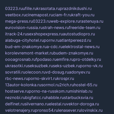
03223.ru
ufille.ru
krasotata.ru
prazdnikdushi.ru
veetbox.ru
cinemapost.ru
ciam-fr.ru
kraft-you.ru
mega-press.ru
03223.ru
web-explore.ru
rastenuya.ru
eurovision-russia.ru
strah-news.ru
freeride-team.ru
itrack-24.ru
sexshopexpress.ru
autostudiopro.ru
alabuga-cityhotel.ru
pornv.ru
atlantpereezd.ru
bud-em-znakomye.ru
a-cdc.ru
elektrostal-news.ru
korolevremont-market.ru
budem-znakomye.ru
oooagrosnab.ru
fpodaso.ru
emfire.ru
pro-otdelky.ru
ukrasotki.ru
seksuzbek.ru
seks-uzbek.ru
porno-vk.ru
sovratili.ru
olecoon.ru
vd-dosug.ru
adonyev.ru
rbc-news.ru
porno-skvirt.ru
krospr.ru
13autor-kolonka.ru
sormol.ru
2rich.ru
hostel-65.ru
hostserve.ru
porno-na-russkom.ru
mishinlab.ru
neznobi.ru
bigfatcc.ru
habble.ru
starbucksvia.ru
delfinet.ru
silvernano.ru
elestal.ru
vektor-doroga.ru
velotrenajery.ru
pronso54.ru
lenasever.ru
lovinskix.ru