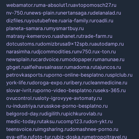
webamator.ru
ma-absolut1.ru
avtopomosch27.ru
nv-750.ru
news-plain.ru
nertansaga.ru
delanalad.ru
dizfiles.ru
youtubefree.ru
aria-family.ru
roadli.ru
planeta-samara.ru
mysmartbuy.ru
matrasy-kemerovo.ru
ashanet.ru
trade-farm.ru
dotcustoms.ru
domizbrusa9x12spb.ru
autodamp.ru
narasimha.ru
djcommodities.ru
nv750.ru
x-ton.ru
newsplain.ru
cardvoice.ru
modopaper.ru
manunae.ru
gbget.ru
alfeihavsalnassr.ru
madoma.ru
tajuncos.ru
petrovkasports.ru
porno-online-besplatno.ru
splclub.ru
york-life.ru
doroga-expo.ru
ribery.ru
cleanmedicine.ru
slovar-ivrit.ru
porno-video-besplatno.ru
seks-365.ru
ovucontrol.ru
sloty-igrovyye-avtomaty.ru
ru-industriya.ru
russkoe-porno-besplatno.ru
belgorod-day.ru
digilith.ru
pichkurovlab.ru
medic-today.ru
taksu.ru
comp123.ru
don-ykt.ru
teensvoice.ru
imgsharing.ru
domashnee-porno.ru
eva-elfie.ru
foto-tur.ru
biz-doska.ru
metropoltravel.ru