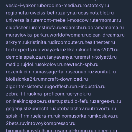
veslo-i-yakor.ru
borodino-media.ru
rostotsky.ru
regionufa.ru
weiss-bet.ru
zaryna.ru
casinotablet.ru
universalia.ru
remont-mebeli-moscow.ru
termomur.ru
clubfisher.ru
remstirufa.ru
erdamchi.ru
doramamama.ru
muraviovka-park.ru
worldofwoman.ru
clean-dreams.ru
arkrym.ru
kristinita.ru
dircomputer.ru
healthenter.ru
textexperts.ru
pivnaya-kruzhka.ru
kinofilmy-2021.ru
demolalapaluza.ru
tanyavanya.ru
remstir-tolyatti.ru
msdip.ru
jdol.ru
sokolovr.ru
newtech-spb.ru
rezemkleim.ru
massage-tai.ru
seonub.ru
zvonitut.ru
biolisichka24.ru
mncraft-download.ru
algoritm-sistema.ru
godflesh.ru
ru-industria.ru
zebra-tlt.ru
okna-proficom.ru
erynok.ru
onlinekinospace.ru
startupstudio-fefu.ru
zarges-ru.ru
gegenjustizunrecht.ru
autobalashov.ru
utrovortu.ru
spiski-firm.ru
elara-m.ru
kinomusorka.ru
mkcslava.ru
2bets.ru
vintovoykompressor.ru
birminghamvsfulham.ru
sarmat-komp.ru
pioneeri.ru