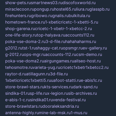
show-pets.ru
smartnews03.ru
discofoxworld.ru
miraclecoon.ru
pongup.ru
hostel65.ru
liura.ru
glasspb.ru
firehunters.ru
gribowo.ru
gnalis.ru
bulkitula.ru
hometown-france.ru
1-xbeticricetc-1-xbetti-5.ru
shop-garena.ru
cricetc-1-xbetr-1-xbetcc-2.ru
one-life-story.ru
top-halyava.ru
accounts112.ru
poka-vse-doma-2.ru
3-d-file.ru
hahahaharms.ru
g2012.ru
tst-1.ru
shaggy-cat.ru
opsmgr.ru
ev-gallery.ru
g-2012.ru
ops-mgr.ru
accounts-112.ru
csm-demo.ru
poka-vse-doma2.ru
airgungames.ru
allseo-host.ru
tehosmotre.ru
varieta-yug.ru
cricetc1xbetr1xbetcc2.ru
raytor-d.ru
atillagunn.ru
3d-file.ru
1xbeticricetc1xbetti5.ru
uafoot-statti.ru
e-abis1c.ru
store-brawl-stars.ru
kts-services.ru
dark-sand.ru
sindika-01.ru
sp-life.ru
x-legion.ru
sib-archives.ru
e-abis-1-c.ru
sindika01.ru
venda-festival.ru
store-brawlstars.ru
dooraleksandria.ru
antenna-highly.ru
mine-lab-msk.ru
1-mus.ru