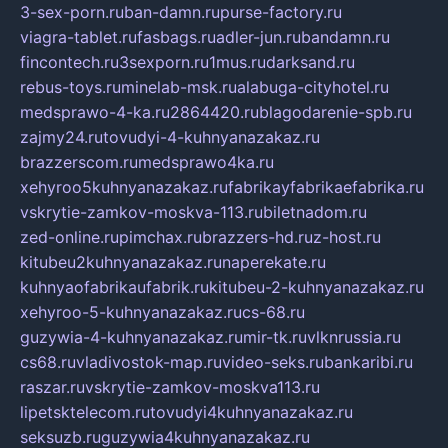
3-sex-porn.ru
ban-damn.ru
purse-factory.ru
viagra-tablet.ru
fasbags.ru
adler-jun.ru
bandamn.ru
fincontech.ru
3sexporn.ru
1mus.ru
darksand.ru
rebus-toys.ru
minelab-msk.ru
alabuga-cityhotel.ru
medsprawo-4-ka.ru
2864420.ru
blagodarenie-spb.ru
zajmy24.ru
tovudyi-4-kuhnyanazakaz.ru
brazzerscom.ru
medsprawo4ka.ru
xehyroo5kuhnyanazakaz.ru
fabrikayfabrikaefabrika.ru
vskrytie-zamkov-moskva-113.ru
biletnadom.ru
zed-online.ru
pimchax.ru
brazzers-hd.ru
z-host.ru
kitubeu2kuhnyanazakaz.ru
naperekate.ru
kuhnyaofabrikaufabrik.ru
kitubeu-2-kuhnyanazakaz.ru
xehyroo-5-kuhnyanazakaz.ru
cs-68.ru
guzywia-4-kuhnyanazakaz.ru
mir-tk.ru
vlknrussia.ru
cs68.ru
vladivostok-map.ru
video-seks.ru
bankaribi.ru
raszar.ru
vskrytie-zamkov-moskva113.ru
lipetsktelecom.ru
tovudyi4kuhnyanazakaz.ru
seksuzb.ru
guzywia4kuhnyanazakaz.ru