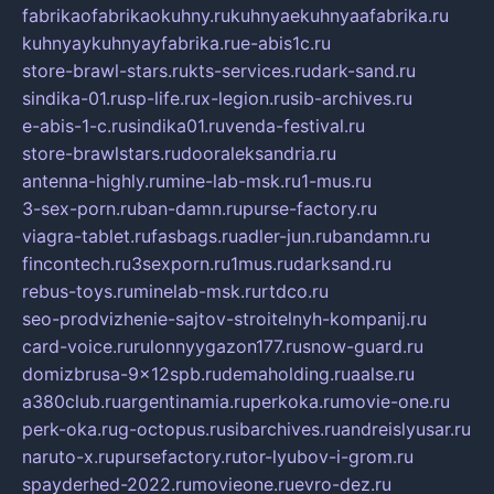
fabrikaofabrikaokuhny.ru
kuhnyaekuhnyaafabrika.ru
kuhnyaykuhnyayfabrika.ru
e-abis1c.ru
store-brawl-stars.ru
kts-services.ru
dark-sand.ru
sindika-01.ru
sp-life.ru
x-legion.ru
sib-archives.ru
e-abis-1-c.ru
sindika01.ru
venda-festival.ru
store-brawlstars.ru
dooraleksandria.ru
antenna-highly.ru
mine-lab-msk.ru
1-mus.ru
3-sex-porn.ru
ban-damn.ru
purse-factory.ru
viagra-tablet.ru
fasbags.ru
adler-jun.ru
bandamn.ru
fincontech.ru
3sexporn.ru
1mus.ru
darksand.ru
rebus-toys.ru
minelab-msk.ru
rtdco.ru
seo-prodvizhenie-sajtov-stroitelnyh-kompanij.ru
card-voice.ru
rulonnyygazon177.ru
snow-guard.ru
domizbrusa-9x12spb.ru
demaholding.ru
aalse.ru
a380club.ru
argentinamia.ru
perkoka.ru
movie-one.ru
perk-oka.ru
g-octopus.ru
sibarchives.ru
andreislyusar.ru
naruto-x.ru
pursefactory.ru
tor-lyubov-i-grom.ru
spayderhed-2022.ru
movieone.ru
evro-dez.ru