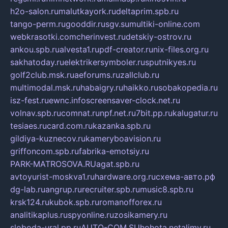
h2o-salon.ru
malutkayork.ru
deltaprim.spb.ru
tango-perm.ru
gooddir.ru
sgv.su
multiki-online.com
webkrasotki.com
cherinvest.ru
detskiy-ostrov.ru
ankou.spb.ru
alvesta1.ru
pdf-creator.ru
nix-files.org.ru
sakhatoday.ru
elektrikersymboler.ru
sputnikyes.ru
golf2club.msk.ru
aeforums.ru
zallclub.ru
multimodal.msk.ru
habaigry.ru
haikko.ru
sobakopedia.ru
isz-fest.ru
ewnc.info
screensaver-clock.net.ru
volnav.spb.ru
comnat.ru
npf.net.ru
7bit.pp.ru
kalugatur.ru
tesiaes.ru
card.com.ru
kazanka.spb.ru
gildiya-kuznecov.ru
kameryboavision.ru
griffoncom.spb.ru
fabrika-emotsiy.ru
PARK-MATROSOVA.RU
agat.spb.ru
avtoyurist-moskva1.ru
hardware.org.ru
схема-авто.рф
dg-lab.ru
angrup.ru
recruiter.spb.ru
music8.spb.ru
krsk124.ru
kubok.spb.ru
romanofforex.ru
analitikaplus.ru
spyonline.ru
zosikamery.ru
sloboda-ural.pp.ru
AUTO-COM.SU
hohota.net
alimy.ru