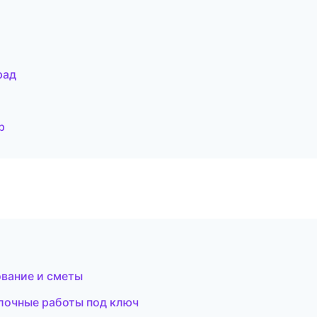
рад
р
вание и сметы
лочные работы под ключ