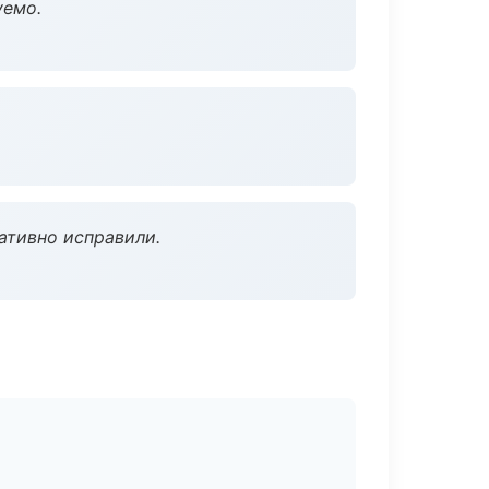
уемо.
ативно исправили.