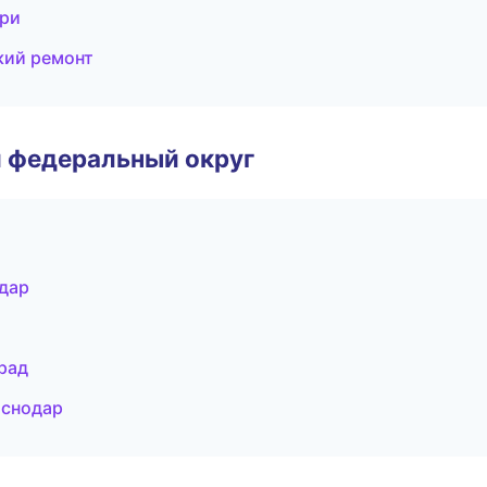
ери
кий ремонт
 федеральный округ
дар
рад
аснодар