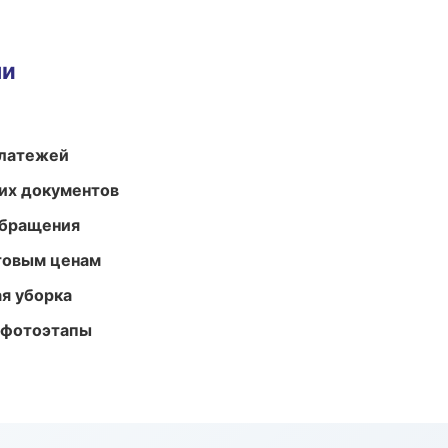
ми
платежей
их документов
обращения
птовым ценам
ая уборка
 фотоэтапы