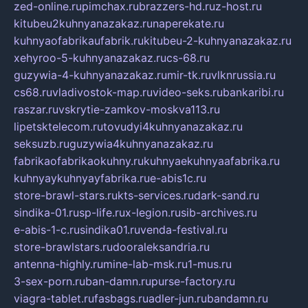
zed-online.ru
pimchax.ru
brazzers-hd.ru
z-host.ru
kitubeu2kuhnyanazakaz.ru
naperekate.ru
kuhnyaofabrikaufabrik.ru
kitubeu-2-kuhnyanazakaz.ru
xehyroo-5-kuhnyanazakaz.ru
cs-68.ru
guzywia-4-kuhnyanazakaz.ru
mir-tk.ru
vlknrussia.ru
cs68.ru
vladivostok-map.ru
video-seks.ru
bankaribi.ru
raszar.ru
vskrytie-zamkov-moskva113.ru
lipetsktelecom.ru
tovudyi4kuhnyanazakaz.ru
seksuzb.ru
guzywia4kuhnyanazakaz.ru
fabrikaofabrikaokuhny.ru
kuhnyaekuhnyaafabrika.ru
kuhnyaykuhnyayfabrika.ru
e-abis1c.ru
store-brawl-stars.ru
kts-services.ru
dark-sand.ru
sindika-01.ru
sp-life.ru
x-legion.ru
sib-archives.ru
e-abis-1-c.ru
sindika01.ru
venda-festival.ru
store-brawlstars.ru
dooraleksandria.ru
antenna-highly.ru
mine-lab-msk.ru
1-mus.ru
3-sex-porn.ru
ban-damn.ru
purse-factory.ru
viagra-tablet.ru
fasbags.ru
adler-jun.ru
bandamn.ru