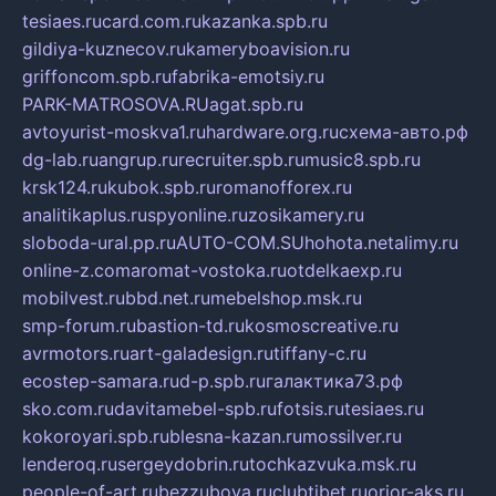
tesiaes.ru
card.com.ru
kazanka.spb.ru
gildiya-kuznecov.ru
kameryboavision.ru
griffoncom.spb.ru
fabrika-emotsiy.ru
PARK-MATROSOVA.RU
agat.spb.ru
avtoyurist-moskva1.ru
hardware.org.ru
схема-авто.рф
dg-lab.ru
angrup.ru
recruiter.spb.ru
music8.spb.ru
krsk124.ru
kubok.spb.ru
romanofforex.ru
analitikaplus.ru
spyonline.ru
zosikamery.ru
sloboda-ural.pp.ru
AUTO-COM.SU
hohota.net
alimy.ru
online-z.com
aromat-vostoka.ru
otdelkaexp.ru
mobilvest.ru
bbd.net.ru
mebelshop.msk.ru
smp-forum.ru
bastion-td.ru
kosmoscreative.ru
avrmotors.ru
art-galadesign.ru
tiffany-c.ru
ecostep-samara.ru
d-p.spb.ru
галактика73.рф
sko.com.ru
davitamebel-spb.ru
fotsis.ru
tesiaes.ru
kokoroyari.spb.ru
blesna-kazan.ru
mossilver.ru
lenderoq.ru
sergeydobrin.ru
tochkazvuka.msk.ru
people-of-art.ru
bezzubova.ru
clubtibet.ru
orior-aks.ru