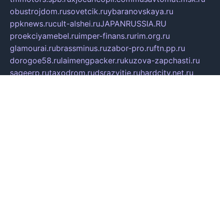
obustrojdom.ru
sovetcik.ru
ybaranovskaya.ru
ppknews.ru
cult-alshei.ru
JAPANRUSSIA.RU
proekciyamebel.ru
imper-finans.ru
rim.org.ru
glamourai.ru
brassminus.ru
zabor-pro.ru
ftn.pp.ru
dorogoe58.ru
laimengpacker.ru
kuzova-zapchasti.ru
sageerp.ru
taxodrom.ru
dsrazvitie.ru
hardcity.net.ru
ratinghomegames.ru
topservice25.ru
gubernyan.ru
gtglasslined.ru
ii4.ru
tssport.spb.ru
andorra24.com
blackwallstreet.ru
oboimos.ru
optim-doors.com.ru
ikuch.ru
nycr.org.ru
npa21.ru
vremya-ch.spb.ru
desert000.ru
ivtorgi.ru
ifiori.ru
catalog-statei.ru
dcv.org.ru
spetsmaster174.ru
ipkameryhiseeu.ru
dum26.ru
ruspol.spb.ru
fr-opendp.ru
kam-solnyshko.ru
cheyenne-arapaho.ru
sevzapmetal.spb.ru
ted-lapidus.spb.ru
parasite-eliminator.ru
sigma-complete.ru
modernworld.ru
dama-moda.ru
eholot-group.ru
sk-nvkz.ru
DRONGOLD.RU