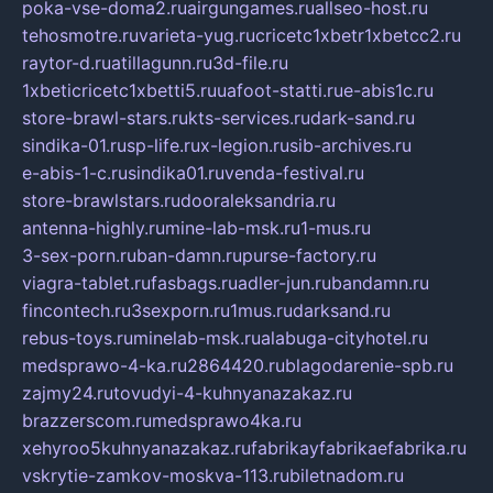
poka-vse-doma2.ru
airgungames.ru
allseo-host.ru
tehosmotre.ru
varieta-yug.ru
cricetc1xbetr1xbetcc2.ru
raytor-d.ru
atillagunn.ru
3d-file.ru
1xbeticricetc1xbetti5.ru
uafoot-statti.ru
e-abis1c.ru
store-brawl-stars.ru
kts-services.ru
dark-sand.ru
sindika-01.ru
sp-life.ru
x-legion.ru
sib-archives.ru
e-abis-1-c.ru
sindika01.ru
venda-festival.ru
store-brawlstars.ru
dooraleksandria.ru
antenna-highly.ru
mine-lab-msk.ru
1-mus.ru
3-sex-porn.ru
ban-damn.ru
purse-factory.ru
viagra-tablet.ru
fasbags.ru
adler-jun.ru
bandamn.ru
fincontech.ru
3sexporn.ru
1mus.ru
darksand.ru
rebus-toys.ru
minelab-msk.ru
alabuga-cityhotel.ru
medsprawo-4-ka.ru
2864420.ru
blagodarenie-spb.ru
zajmy24.ru
tovudyi-4-kuhnyanazakaz.ru
brazzerscom.ru
medsprawo4ka.ru
xehyroo5kuhnyanazakaz.ru
fabrikayfabrikaefabrika.ru
vskrytie-zamkov-moskva-113.ru
biletnadom.ru