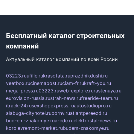
Бесплатный каталог строительных
компаний
Актуальный каталог компаний по всей России
03223.ru
ufille.ru
krasotata.ru
prazdnikdushi.ru
veetbox.ru
cinemapost.ru
ciam-fr.ru
kraft-you.ru
mega-press.ru
03223.ru
web-explore.ru
rastenuya.ru
eurovision-russia.ru
strah-news.ru
freeride-team.ru
itrack-24.ru
sexshopexpress.ru
autostudiopro.ru
alabuga-cityhotel.ru
pornv.ru
atlantpereezd.ru
bud-em-znakomye.ru
a-cdc.ru
elektrostal-news.ru
korolevremont-market.ru
budem-znakomye.ru