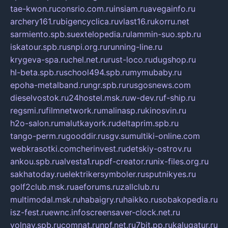
tae-kwon.ru
consrio.com.ru
insiam.ru
avegainfo.ru
archery161.ru
bigencyclica.ru
vlast16.ru
korru.net
sarmiento.spb.su
extelopedia.ru
lammin-suo.spb.ru
iskatour.spb.ru
snpi.org.ru
running-line.ru
krygeva-spa.ru
chel.net.ru
rust-loco.ru
dugshop.ru
hl-beta.spb.ru
school494.spb.ru
mymubaby.ru
epoha-metalband.ru
ngr.spb.ru
rusgosnews.com
dieselvostok.ru
24hostel.msk.ru
w-dev.ru
f-ship.ru
regsmi.ru
filmnetwork.ru
malinasp.ru
kinosvin.ru
h2o-salon.ru
malutkayork.ru
deltaprim.spb.ru
tango-perm.ru
gooddir.ru
sgv.su
multiki-online.com
webkrasotki.com
cherinvest.ru
detskiy-ostrov.ru
ankou.spb.ru
alvesta1.ru
pdf-creator.ru
nix-files.org.ru
sakhatoday.ru
elektrikersymboler.ru
sputnikyes.ru
golf2club.msk.ru
aeforums.ru
zallclub.ru
multimodal.msk.ru
habaigry.ru
haikko.ru
sobakopedia.ru
isz-fest.ru
ewnc.info
screensaver-clock.net.ru
volnav.spb.ru
comnat.ru
npf.net.ru
7bit.pp.ru
kalugatur.ru