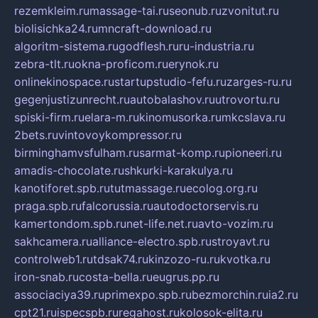
rezemkleim.ru
massage-tai.ru
seonub.ru
zvonitut.ru
biolisichka24.ru
mncraft-download.ru
algoritm-sistema.ru
godflesh.ru
ru-industria.ru
zebra-tlt.ru
okna-proficom.ru
erynok.ru
onlinekinospace.ru
startupstudio-fefu.ru
zarges-ru.ru
gegenjustizunrecht.ru
autobalashov.ru
utrovortu.ru
spiski-firm.ru
elara-m.ru
kinomusorka.ru
mkcslava.ru
2bets.ru
vintovoykompressor.ru
birminghamvsfulham.ru
sarmat-komp.ru
pioneeri.ru
amadis-chocolate.ru
shkurki-karakulya.ru
kanotiforet.spb.ru
tutmassage.ru
ecolog.org.ru
praga.spb.ru
falcorussia.ru
autodoctorservis.ru
kamertondom.spb.ru
net-life.net.ru
avto-vozim.ru
sakhcamera.ru
alliance-electro.spb.ru
stroyavt.ru
controlweb1.ru
tdsak74.ru
kinzozo-ru.ru
kvotka.ru
iron-snab.ru
costa-bella.ru
eugrus.pp.ru
associaciya39.ru
primexpo.spb.ru
bezmorchin.ru
ia2.ru
cpt21.ru
ispecspb.ru
regahost.ru
kolosok-elita.ru