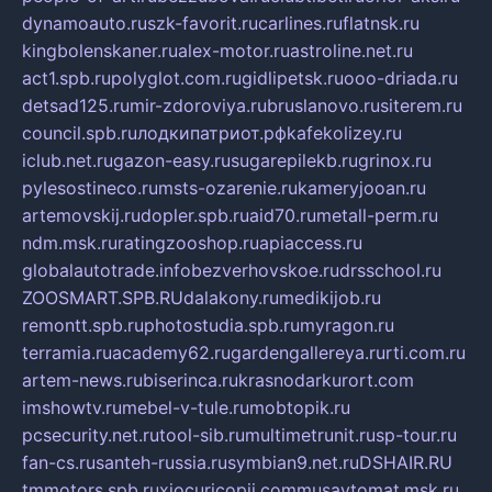
dynamoauto.ru
szk-favorit.ru
carlines.ru
flatnsk.ru
kingbolenskaner.ru
alex-motor.ru
astroline.net.ru
act1.spb.ru
polyglot.com.ru
gidlipetsk.ru
ooo-driada.ru
detsad125.ru
mir-zdoroviya.ru
bruslanovo.ru
siterem.ru
council.spb.ru
лодкипатриот.рф
kafekolizey.ru
iclub.net.ru
gazon-easy.ru
sugarepilekb.ru
grinox.ru
pylesostineco.ru
msts-ozarenie.ru
kameryjooan.ru
artemovskij.ru
dopler.spb.ru
aid70.ru
metall-perm.ru
ndm.msk.ru
ratingzooshop.ru
apiaccess.ru
globalautotrade.info
bezverhovskoe.ru
drsschool.ru
ZOOSMART.SPB.RU
dalakony.ru
medikijob.ru
remontt.spb.ru
photostudia.spb.ru
myragon.ru
terramia.ru
academy62.ru
gardengallereya.ru
rti.com.ru
artem-news.ru
biserinca.ru
krasnodarkurort.com
imshowtv.ru
mebel-v-tule.ru
mobtopik.ru
pcsecurity.net.ru
tool-sib.ru
multimetrunit.ru
sp-tour.ru
fan-cs.ru
santeh-russia.ru
symbian9.net.ru
DSHAIR.RU
tmmotors.spb.ru
xjocuricopii.com
musavtomat.msk.ru