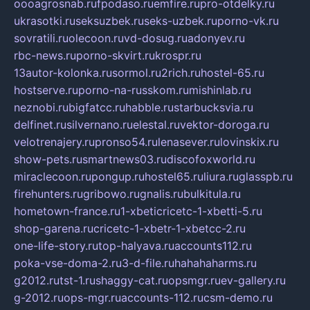
oooagrosnab.ru
fpodaso.ru
emfire.ru
pro-otdelky.ru
ukrasotki.ru
seksuzbek.ru
seks-uzbek.ru
porno-vk.ru
sovratili.ru
olecoon.ru
vd-dosug.ru
adonyev.ru
rbc-news.ru
porno-skvirt.ru
krospr.ru
13autor-kolonka.ru
sormol.ru
2rich.ru
hostel-65.ru
hostserve.ru
porno-na-russkom.ru
mishinlab.ru
neznobi.ru
bigfatcc.ru
habble.ru
starbucksvia.ru
delfinet.ru
silvernano.ru
elestal.ru
vektor-doroga.ru
velotrenajery.ru
pronso54.ru
lenasever.ru
lovinskix.ru
show-pets.ru
smartnews03.ru
discofoxworld.ru
miraclecoon.ru
pongup.ru
hostel65.ru
liura.ru
glasspb.ru
firehunters.ru
gribowo.ru
gnalis.ru
bulkitula.ru
hometown-france.ru
1-xbeticricetc-1-xbetti-5.ru
shop-garena.ru
cricetc-1-xbetr-1-xbetcc-2.ru
one-life-story.ru
top-halyava.ru
accounts112.ru
poka-vse-doma-2.ru
3-d-file.ru
hahahaharms.ru
g2012.ru
tst-1.ru
shaggy-cat.ru
opsmgr.ru
ev-gallery.ru
g-2012.ru
ops-mgr.ru
accounts-112.ru
csm-demo.ru