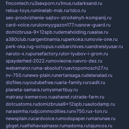
fincontech.ru
3sexporn.ru
1mus.ru
darksand.ru
rebus-toys.ru
minelab-msk.ru
rtdco.ru
seo-prodvizhenie-sajtov-stroitelnyh-kompanij.ru
card-voice.ru
rulonnyygazon177.ru
snow-guard.ru
domizbrusa-9x12spb.ru
demaholding.ru
aalse.ru
a380club.ru
argentinamia.ru
perkoka.ru
movie-one.ru
perk-oka.ru
g-octopus.ru
sibarchives.ru
andreislyusar.ru
naruto-x.ru
pursefactory.ru
tor-lyubov-i-grom.ru
spayderhed-2022.ru
movieone.ru
evro-dez.ru
webamator.ru
ma-absolut1.ru
avtopomosch27.ru
nv-750.ru
news-plain.ru
nertansaga.ru
delanalad.ru
dizfiles.ru
youtubefree.ru
aria-family.ru
roadli.ru
planeta-samara.ru
mysmartbuy.ru
matrasy-kemerovo.ru
ashanet.ru
trade-farm.ru
dotcustoms.ru
domizbrusa9x12spb.ru
autodamp.ru
narasimha.ru
djcommodities.ru
nv750.ru
x-ton.ru
newsplain.ru
cardvoice.ru
modopaper.ru
manunae.ru
gbget.ru
alfeihavsalnassr.ru
madoma.ru
tajuncos.ru