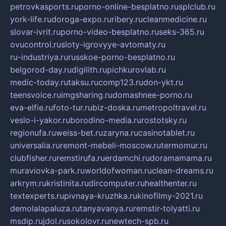
petrovkasports.ru
porno-online-besplatno.ru
splclub.ru
york-life.ru
doroga-expo.ru
ribery.ru
cleanmedicine.ru
slovar-ivrit.ru
porno-video-besplatno.ru
seks-365.ru
ovucontrol.ru
sloty-igrovyye-avtomaty.ru
ru-industriya.ru
russkoe-porno-besplatno.ru
belgorod-day.ru
digilith.ru
pichkurovlab.ru
medic-today.ru
taksu.ru
comp123.ru
don-ykt.ru
teensvoice.ru
imgsharing.ru
domashnee-porno.ru
eva-elfie.ru
foto-tur.ru
biz-doska.ru
metropoltravel.ru
veslo-i-yakor.ru
borodino-media.ru
rostotsky.ru
regionufa.ru
weiss-bet.ru
zaryna.ru
casinotablet.ru
universalia.ru
remont-mebeli-moscow.ru
termomur.ru
clubfisher.ru
remstirufa.ru
erdamchi.ru
doramamama.ru
muraviovka-park.ru
worldofwoman.ru
clean-dreams.ru
arkrym.ru
kristinita.ru
dircomputer.ru
healthenter.ru
textexperts.ru
pivnaya-kruzhka.ru
kinofilmy-2021.ru
demolalapaluza.ru
tanyavanya.ru
remstir-tolyatti.ru
msdip.ru
jdol.ru
sokolovr.ru
newtech-spb.ru