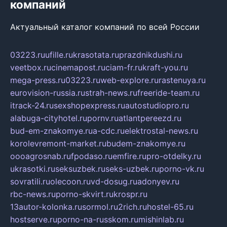
компаний
Актуальный каталог компаний по всей России
03223.ru
ufille.ru
krasotata.ru
prazdnikdushi.ru
veetbox.ru
cinemapost.ru
ciam-fr.ru
kraft-you.ru
mega-press.ru
03223.ru
web-explore.ru
rastenuya.ru
eurovision-russia.ru
strah-news.ru
freeride-team.ru
itrack-24.ru
sexshopexpress.ru
autostudiopro.ru
alabuga-cityhotel.ru
pornv.ru
atlantpereezd.ru
bud-em-znakomye.ru
a-cdc.ru
elektrostal-news.ru
korolevremont-market.ru
budem-znakomye.ru
oooagrosnab.ru
fpodaso.ru
emfire.ru
pro-otdelky.ru
ukrasotki.ru
seksuzbek.ru
seks-uzbek.ru
porno-vk.ru
sovratili.ru
olecoon.ru
vd-dosug.ru
adonyev.ru
rbc-news.ru
porno-skvirt.ru
krospr.ru
13autor-kolonka.ru
sormol.ru
2rich.ru
hostel-65.ru
hostserve.ru
porno-na-russkom.ru
mishinlab.ru