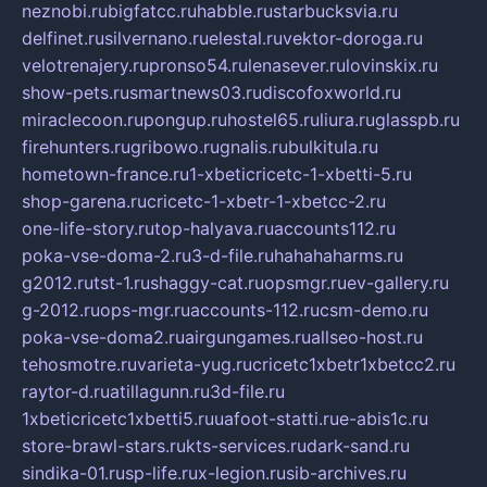
neznobi.ru
bigfatcc.ru
habble.ru
starbucksvia.ru
delfinet.ru
silvernano.ru
elestal.ru
vektor-doroga.ru
velotrenajery.ru
pronso54.ru
lenasever.ru
lovinskix.ru
show-pets.ru
smartnews03.ru
discofoxworld.ru
miraclecoon.ru
pongup.ru
hostel65.ru
liura.ru
glasspb.ru
firehunters.ru
gribowo.ru
gnalis.ru
bulkitula.ru
hometown-france.ru
1-xbeticricetc-1-xbetti-5.ru
shop-garena.ru
cricetc-1-xbetr-1-xbetcc-2.ru
one-life-story.ru
top-halyava.ru
accounts112.ru
poka-vse-doma-2.ru
3-d-file.ru
hahahaharms.ru
g2012.ru
tst-1.ru
shaggy-cat.ru
opsmgr.ru
ev-gallery.ru
g-2012.ru
ops-mgr.ru
accounts-112.ru
csm-demo.ru
poka-vse-doma2.ru
airgungames.ru
allseo-host.ru
tehosmotre.ru
varieta-yug.ru
cricetc1xbetr1xbetcc2.ru
raytor-d.ru
atillagunn.ru
3d-file.ru
1xbeticricetc1xbetti5.ru
uafoot-statti.ru
e-abis1c.ru
store-brawl-stars.ru
kts-services.ru
dark-sand.ru
sindika-01.ru
sp-life.ru
x-legion.ru
sib-archives.ru