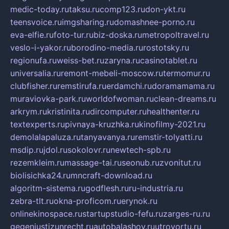
medic-today.ru
taksu.ru
comp123.ru
don-ykt.ru
teensvoice.ru
imgsharing.ru
domashnee-porno.ru
eva-elfie.ru
foto-tur.ru
biz-doska.ru
metropoltravel.ru
veslo-i-yakor.ru
borodino-media.ru
rostotsky.ru
regionufa.ru
weiss-bet.ru
zaryna.ru
casinotablet.ru
universalia.ru
remont-mebeli-moscow.ru
termomur.ru
clubfisher.ru
remstirufa.ru
erdamchi.ru
doramamama.ru
muraviovka-park.ru
worldofwoman.ru
clean-dreams.ru
arkrym.ru
kristinita.ru
dircomputer.ru
healthenter.ru
textexperts.ru
pivnaya-kruzhka.ru
kinofilmy-2021.ru
demolalapaluza.ru
tanyavanya.ru
remstir-tolyatti.ru
msdip.ru
jdol.ru
sokolovr.ru
newtech-spb.ru
rezemkleim.ru
massage-tai.ru
seonub.ru
zvonitut.ru
biolisichka24.ru
mncraft-download.ru
algoritm-sistema.ru
godflesh.ru
ru-industria.ru
zebra-tlt.ru
okna-proficom.ru
erynok.ru
onlinekinospace.ru
startupstudio-fefu.ru
zarges-ru.ru
gegenjustizunrecht.ru
autobalashov.ru
utrovortu.ru