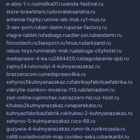
e-abis-1-c.ru
sindika01.ru
venda-festival.ru
store-brawlstars.ru
dooraleksandria.ru
antenna-highly.ru
mine-lab-msk.ru
1-mus.ru
3-sex-porn.ru
ban-damn.ru
purse-factory.ru
viagra-tablet.ru
fasbags.ru
adler-jun.ru
bandamn.ru
fincontech.ru
3sexporn.ru
1mus.ru
darksand.ru
rebus-toys.ru
minelab-msk.ru
alabuga-cityhotel.ru
medsprawo-4-ka.ru
2864420.ru
blagodarenie-spb.ru
zajmy24.ru
tovudyi-4-kuhnyanazakaz.ru
brazzerscom.ru
medsprawo4ka.ru
xehyroo5kuhnyanazakaz.ru
fabrikayfabrikaefabrika.ru
vskrytie-zamkov-moskva-113.ru
biletnadom.ru
zed-online.ru
pimchax.ru
brazzers-hd.ru
z-host.ru
kitubeu2kuhnyanazakaz.ru
naperekate.ru
kuhnyaofabrikaufabrik.ru
kitubeu-2-kuhnyanazakaz.ru
xehyroo-5-kuhnyanazakaz.ru
cs-68.ru
guzywia-4-kuhnyanazakaz.ru
mir-tk.ru
vlknrussia.ru
cs68.ru
vladivostok-map.ru
video-seks.ru
bankaribi.ru