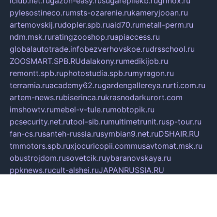
iclub.net.ru
gazon-easy.ru
sugarepilekb.ru
grinox.ru
pylesostineco.ru
msts-ozarenie.ru
kameryjooan.ru
artemovskij.ru
dopler.spb.ru
aid70.ru
metall-perm.ru
ndm.msk.ru
ratingzooshop.ru
apiaccess.ru
globalautotrade.info
bezverhovskoe.ru
drsschool.ru
ZOOSMART.SPB.RU
dalakony.ru
medikijob.ru
remontt.spb.ru
photostudia.spb.ru
myragon.ru
terramia.ru
academy62.ru
gardengallereya.ru
rti.com.ru
artem-news.ru
biserinca.ru
krasnodarkurort.com
imshowtv.ru
mebel-v-tule.ru
mobtopik.ru
pcsecurity.net.ru
tool-sib.ru
multimetrunit.ru
sp-tour.ru
fan-cs.ru
santeh-russia.ru
symbian9.net.ru
DSHAIR.RU
tmmotors.spb.ru
xjocuricopii.com
musavtomat.msk.ru
obustrojdom.ru
sovetcik.ru
ybaranovskaya.ru
ppknews.ru
cult-alshei.ru
JAPANRUSSIA.RU
proekciyamebel.ru
imper-finans.ru
rim.org.ru
glamourai.ru
brassminus.ru
zabor-pro.ru
ftn.pp.ru
dorogoe58.ru
laimengpacker.ru
kuzova-zapchasti.ru