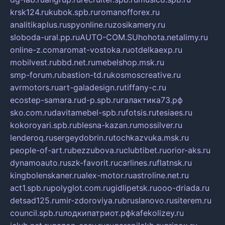
krsk124.ru
kubok.spb.ru
romanofforex.ru
analitikaplus.ru
spyonline.ru
zosikamery.ru
sloboda-ural.pp.ru
AUTO-COM.SU
hohota.net
alimy.ru
online-z.com
aromat-vostoka.ru
otdelkaexp.ru
mobilvest.ru
bbd.net.ru
mebelshop.msk.ru
smp-forum.ru
bastion-td.ru
kosmoscreative.ru
avrmotors.ru
art-galadesign.ru
tiffany-c.ru
ecostep-samara.ru
d-p.spb.ru
галактика73.рф
sko.com.ru
davitamebel-spb.ru
fotsis.ru
tesiaes.ru
kokoroyari.spb.ru
blesna-kazan.ru
mossilver.ru
lenderoq.ru
sergeydobrin.ru
tochkazvuka.msk.ru
people-of-art.ru
bezzubova.ru
clubtibet.ru
orior-aks.ru
dynamoauto.ru
szk-favorit.ru
carlines.ru
flatnsk.ru
kingbolenskaner.ru
alex-motor.ru
astroline.net.ru
act1.spb.ru
polyglot.com.ru
gidlipetsk.ru
ooo-driada.ru
detsad125.ru
mir-zdoroviya.ru
bruslanovo.ru
siterem.ru
council.spb.ru
лодкипатриот.рф
kafekolizey.ru