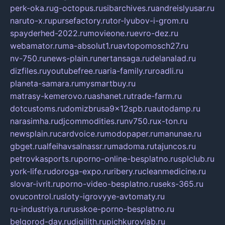
perk-oka.ru
g-octopus.ru
sibarchives.ru
andreislyusar.ru
naruto-x.ru
pursefactory.ru
tor-lyubov-i-grom.ru
spayderhed-2022.ru
movieone.ru
evro-dez.ru
webamator.ru
ma-absolut1.ru
avtopomosch27.ru
nv-750.ru
news-plain.ru
nertansaga.ru
delanalad.ru
dizfiles.ru
youtubefree.ru
aria-family.ru
roadli.ru
planeta-samara.ru
mysmartbuy.ru
matrasy-kemerovo.ru
ashanet.ru
trade-farm.ru
dotcustoms.ru
domizbrusa9x12spb.ru
autodamp.ru
narasimha.ru
djcommodities.ru
nv750.ru
x-ton.ru
newsplain.ru
cardvoice.ru
modopaper.ru
manunae.ru
gbget.ru
alfeihavsalnassr.ru
madoma.ru
tajuncos.ru
petrovkasports.ru
porno-online-besplatno.ru
splclub.ru
york-life.ru
doroga-expo.ru
ribery.ru
cleanmedicine.ru
slovar-ivrit.ru
porno-video-besplatno.ru
seks-365.ru
ovucontrol.ru
sloty-igrovyye-avtomaty.ru
ru-industriya.ru
russkoe-porno-besplatno.ru
belgorod-day.ru
digilith.ru
pichkurovlab.ru