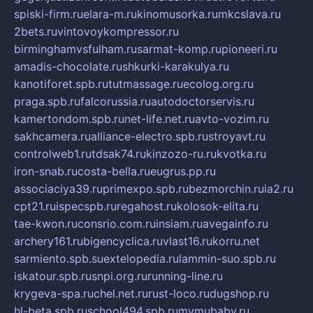
spiski-firm.ru
elara-m.ru
kinomusorka.ru
mkcslava.ru
2bets.ru
vintovoykompressor.ru
birminghamvsfulham.ru
sarmat-komp.ru
pioneeri.ru
amadis-chocolate.ru
shkurki-karakulya.ru
kanotiforet.spb.ru
tutmassage.ru
ecolog.org.ru
praga.spb.ru
falcorussia.ru
autodoctorservis.ru
kamertondom.spb.ru
net-life.net.ru
avto-vozim.ru
sakhcamera.ru
alliance-electro.spb.ru
stroyavt.ru
controlweb1.ru
tdsak74.ru
kinzozo-ru.ru
kvotka.ru
iron-snab.ru
costa-bella.ru
eugrus.pp.ru
associaciya39.ru
primexpo.spb.ru
bezmorchin.ru
ia2.ru
cpt21.ru
ispecspb.ru
regahost.ru
kolosok-elita.ru
tae-kwon.ru
consrio.com.ru
insiam.ru
avegainfo.ru
archery161.ru
bigencyclica.ru
vlast16.ru
korru.net
sarmiento.spb.su
extelopedia.ru
lammin-suo.spb.ru
iskatour.spb.ru
snpi.org.ru
running-line.ru
krygeva-spa.ru
chel.net.ru
rust-loco.ru
dugshop.ru
hl-beta.spb.ru
school494.spb.ru
mymubaby.ru