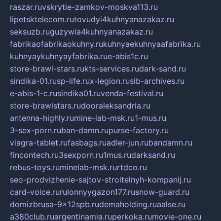
raszar.ru
vskrytie-zamkov-moskva113.ru
lipetsktelecom.ru
tovudyi4kuhnyanazakaz.ru
seksuzb.ru
guzywia4kuhnyanazakaz.ru
fabrikaofabrikaokuhny.ru
kuhnyaekuhnyaafabrika.ru
kuhnyaykuhnyayfabrika.ru
e-abis1c.ru
store-brawl-stars.ru
kts-services.ru
dark-sand.ru
sindika-01.ru
sp-life.ru
x-legion.ru
sib-archives.ru
e-abis-1-c.ru
sindika01.ru
venda-festival.ru
store-brawlstars.ru
dooraleksandria.ru
antenna-highly.ru
mine-lab-msk.ru
1-mus.ru
3-sex-porn.ru
ban-damn.ru
purse-factory.ru
viagra-tablet.ru
fasbags.ru
adler-jun.ru
bandamn.ru
fincontech.ru
3sexporn.ru
1mus.ru
darksand.ru
rebus-toys.ru
minelab-msk.ru
rtdco.ru
seo-prodvizhenie-sajtov-stroitelnyh-kompanij.ru
card-voice.ru
rulonnyygazon177.ru
snow-guard.ru
domizbrusa-9x12spb.ru
demaholding.ru
aalse.ru
a380club.ru
argentinamia.ru
perkoka.ru
movie-one.ru