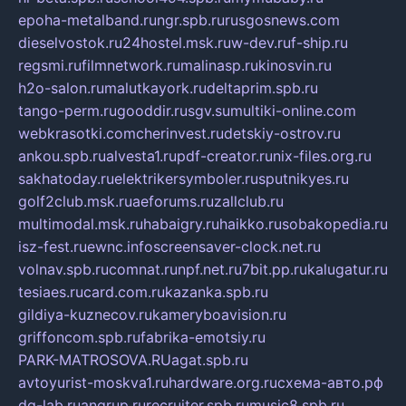
epoha-metalband.ru
ngr.spb.ru
rusgosnews.com
dieselvostok.ru
24hostel.msk.ru
w-dev.ru
f-ship.ru
regsmi.ru
filmnetwork.ru
malinasp.ru
kinosvin.ru
h2o-salon.ru
malutkayork.ru
deltaprim.spb.ru
tango-perm.ru
gooddir.ru
sgv.su
multiki-online.com
webkrasotki.com
cherinvest.ru
detskiy-ostrov.ru
ankou.spb.ru
alvesta1.ru
pdf-creator.ru
nix-files.org.ru
sakhatoday.ru
elektrikersymboler.ru
sputnikyes.ru
golf2club.msk.ru
aeforums.ru
zallclub.ru
multimodal.msk.ru
habaigry.ru
haikko.ru
sobakopedia.ru
isz-fest.ru
ewnc.info
screensaver-clock.net.ru
volnav.spb.ru
comnat.ru
npf.net.ru
7bit.pp.ru
kalugatur.ru
tesiaes.ru
card.com.ru
kazanka.spb.ru
gildiya-kuznecov.ru
kameryboavision.ru
griffoncom.spb.ru
fabrika-emotsiy.ru
PARK-MATROSOVA.RU
agat.spb.ru
avtoyurist-moskva1.ru
hardware.org.ru
схема-авто.рф
dg-lab.ru
angrup.ru
recruiter.spb.ru
music8.spb.ru