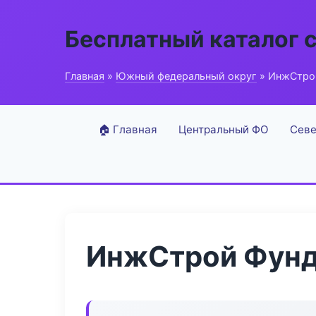
Бесплатный каталог 
Главная
»
Южный федеральный округ
» ИнжСтро
🏠 Главная
Центральный ФО
Севе
ИнжСтрой Фунд