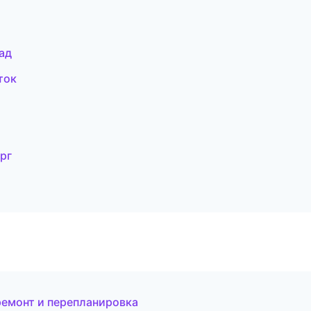
ад
ток
рг
емонт и перепланировка