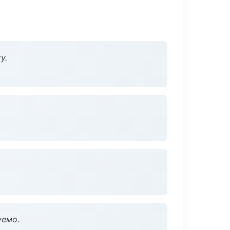
у.
уемо.