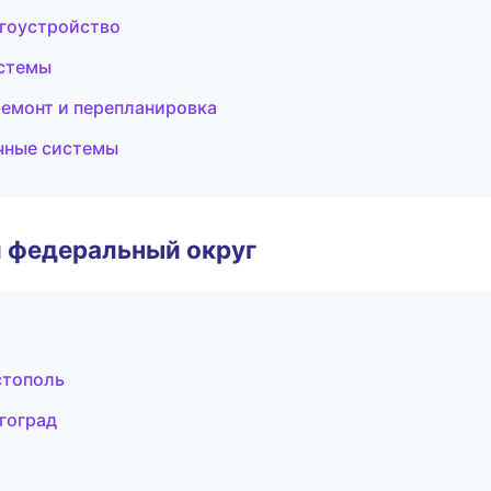
агоустройство
стемы
емонт и перепланировка
чные системы
 федеральный округ
стополь
гоград