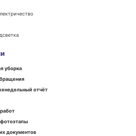
электричество
одсветка
ми
ая уборка
обращения
женедельный отчёт
 работ
 фотоэтапы
их документов