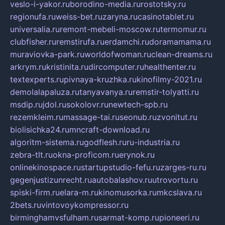
veslo-i-yakor.ru
borodino-media.ru
rostotsky.ru
regionufa.ru
weiss-bet.ru
zaryna.ru
casinotablet.ru
universalia.ru
remont-mebeli-moscow.ru
termomur.ru
clubfisher.ru
remstirufa.ru
erdamchi.ru
doramamama.ru
muraviovka-park.ru
worldofwoman.ru
clean-dreams.ru
arkrym.ru
kristinita.ru
dircomputer.ru
healthenter.ru
textexperts.ru
pivnaya-kruzhka.ru
kinofilmy-2021.ru
demolalapaluza.ru
tanyavanya.ru
remstir-tolyatti.ru
msdip.ru
jdol.ru
sokolovr.ru
newtech-spb.ru
rezemkleim.ru
massage-tai.ru
seonub.ru
zvonitut.ru
biolisichka24.ru
mncraft-download.ru
algoritm-sistema.ru
godflesh.ru
ru-industria.ru
zebra-tlt.ru
okna-proficom.ru
erynok.ru
onlinekinospace.ru
startupstudio-fefu.ru
zarges-ru.ru
gegenjustizunrecht.ru
autobalashov.ru
utrovortu.ru
spiski-firm.ru
elara-m.ru
kinomusorka.ru
mkcslava.ru
2bets.ru
vintovoykompressor.ru
birminghamvsfulham.ru
sarmat-komp.ru
pioneeri.ru