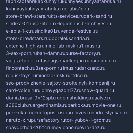
fabrikaofabrikaokuhny.ru
kuhnyaekuhnyaafabrika.ru
kuhnyaykuhnyayfabrika.ru
e-abis1c.ru
store-brawl-stars.ru
kts-services.ru
dark-sand.ru
sindika-01.ru
sp-life.ru
x-legion.ru
sib-archives.ru
e-abis-1-c.ru
sindika01.ru
venda-festival.ru
store-brawlstars.ru
dooraleksandria.ru
antenna-highly.ru
mine-lab-msk.ru
1-mus.ru
3-sex-porn.ru
ban-damn.ru
purse-factory.ru
viagra-tablet.ru
fasbags.ru
adler-jun.ru
bandamn.ru
fincontech.ru
3sexporn.ru
1mus.ru
darksand.ru
rebus-toys.ru
minelab-msk.ru
rtdco.ru
seo-prodvizhenie-sajtov-stroitelnyh-kompanij.ru
card-voice.ru
rulonnyygazon177.ru
snow-guard.ru
domizbrusa-9x12spb.ru
demaholding.ru
aalse.ru
a380club.ru
argentinamia.ru
perkoka.ru
movie-one.ru
perk-oka.ru
g-octopus.ru
sibarchives.ru
andreislyusar.ru
naruto-x.ru
pursefactory.ru
tor-lyubov-i-grom.ru
spayderhed-2022.ru
movieone.ru
evro-dez.ru