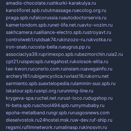
amadis-chocolate.ru
shkurki-karakulya.ru
kanotiforet.spb.ru
tutmassage.ru
ecolog.org.ru
praga.spb.ru
falcorussia.ru
autodoctorservis.ru
kamertondom.spb.ru
net-life.net.ru
avto-vozim.ru
sakhcamera.ru
alliance-electro.spb.ru
stroyavt.ru
controlweb1.ru
tdsak74.ru
kinzozo-ru.ru
kvotka.ru
iron-snab.ru
costa-bella.ru
eugrus.pp.ru
associaciya39.ru
primexpo.spb.ru
bezmorchin.ru
ia2.ru
cpt21.ru
ispecspb.ru
regahost.ru
kolosok-elita.ru
tae-kwon.ru
consrio.com.ru
insiam.ru
avegainfo.ru
archery161.ru
bigencyclica.ru
vlast16.ru
korru.net
sarmiento.spb.su
extelopedia.ru
lammin-suo.spb.ru
iskatour.spb.ru
snpi.org.ru
running-line.ru
krygeva-spa.ru
chel.net.ru
rust-loco.ru
dugshop.ru
hl-beta.spb.ru
school494.spb.ru
mymubaby.ru
epoha-metalband.ru
ngr.spb.ru
rusgosnews.com
dieselvostok.ru
24hostel.msk.ru
w-dev.ru
f-ship.ru
regsmi.ru
filmnetwork.ru
malinasp.ru
kinosvin.ru