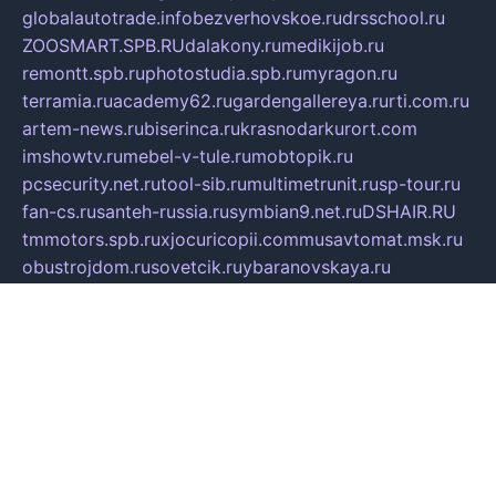
globalautotrade.info
bezverhovskoe.ru
drsschool.ru
ZOOSMART.SPB.RU
dalakony.ru
medikijob.ru
remontt.spb.ru
photostudia.spb.ru
myragon.ru
terramia.ru
academy62.ru
gardengallereya.ru
rti.com.ru
artem-news.ru
biserinca.ru
krasnodarkurort.com
imshowtv.ru
mebel-v-tule.ru
mobtopik.ru
pcsecurity.net.ru
tool-sib.ru
multimetrunit.ru
sp-tour.ru
fan-cs.ru
santeh-russia.ru
symbian9.net.ru
DSHAIR.RU
tmmotors.spb.ru
xjocuricopii.com
musavtomat.msk.ru
obustrojdom.ru
sovetcik.ru
ybaranovskaya.ru
ppknews.ru
cult-alshei.ru
JAPANRUSSIA.RU
proekciyamebel.ru
imper-finans.ru
rim.org.ru
glamourai.ru
brassminus.ru
zabor-pro.ru
ftn.pp.ru
dorogoe58.ru
laimengpacker.ru
kuzova-zapchasti.ru
sageerp.ru
taxodrom.ru
dsrazvitie.ru
hardcity.net.ru
ratinghomegames.ru
topservice25.ru
gubernyan.ru
gtglasslined.ru
ii4.ru
tssport.spb.ru
andorra24.com
blackwallstreet.ru
oboimos.ru
optim-doors.com.ru