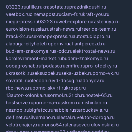
03223.ru
ufille.ru
krasotata.ru
prazdnikdushi.ru
veetbox.ru
cinemapost.ru
ciam-fr.ru
kraft-you.ru
mega-press.ru
03223.ru
web-explore.ru
rastenuya.ru
eurovision-russia.ru
strah-news.ru
freeride-team.ru
itrack-24.ru
sexshopexpress.ru
autostudiopro.ru
alabuga-cityhotel.ru
pornv.ru
atlantpereezd.ru
bud-em-znakomye.ru
a-cdc.ru
elektrostal-news.ru
korolevremont-market.ru
budem-znakomye.ru
oooagrosnab.ru
fpodaso.ru
emfire.ru
pro-otdelky.ru
ukrasotki.ru
seksuzbek.ru
seks-uzbek.ru
porno-vk.ru
sovratili.ru
olecoon.ru
vd-dosug.ru
adonyev.ru
rbc-news.ru
porno-skvirt.ru
krospr.ru
13autor-kolonka.ru
sormol.ru
2rich.ru
hostel-65.ru
hostserve.ru
porno-na-russkom.ru
mishinlab.ru
neznobi.ru
bigfatcc.ru
habble.ru
starbucksvia.ru
delfinet.ru
silvernano.ru
elestal.ru
vektor-doroga.ru
velotrenajery.ru
pronso54.ru
lenasever.ru
lovinskix.ru