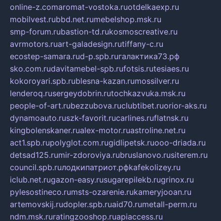
online-z.com
aromat-vostoka.ru
otdelkaexp.ru
mobilvest.ru
bbd.net.ru
mebelshop.msk.ru
smp-forum.ru
bastion-td.ru
kosmoscreative.ru
avrmotors.ru
art-galadesign.ru
tiffany-c.ru
ecostep-samara.ru
d-p.spb.ru
галактика73.рф
sko.com.ru
davitamebel-spb.ru
fotsis.ru
tesiaes.ru
kokoroyari.spb.ru
blesna-kazan.ru
mossilver.ru
lenderoq.ru
sergeydobrin.ru
tochkazvuka.msk.ru
people-of-art.ru
bezzubova.ru
clubtibet.ru
orior-aks.ru
dynamoauto.ru
szk-favorit.ru
carlines.ru
flatnsk.ru
kingbolenskaner.ru
alex-motor.ru
astroline.net.ru
act1.spb.ru
polyglot.com.ru
gidlipetsk.ru
ooo-driada.ru
detsad125.ru
mir-zdoroviya.ru
bruslanovo.ru
siterem.ru
council.spb.ru
лодкипатриот.рф
kafekolizey.ru
iclub.net.ru
gazon-easy.ru
sugarepilekb.ru
grinox.ru
pylesostineco.ru
msts-ozarenie.ru
kameryjooan.ru
artemovskij.ru
dopler.spb.ru
aid70.ru
metall-perm.ru
ndm.msk.ru
ratingzooshop.ru
apiaccess.ru