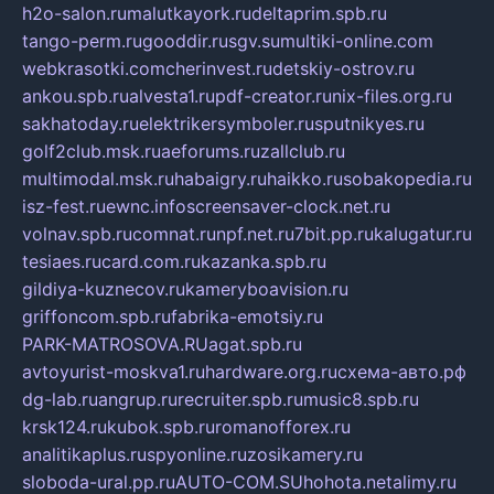
h2o-salon.ru
malutkayork.ru
deltaprim.spb.ru
tango-perm.ru
gooddir.ru
sgv.su
multiki-online.com
webkrasotki.com
cherinvest.ru
detskiy-ostrov.ru
ankou.spb.ru
alvesta1.ru
pdf-creator.ru
nix-files.org.ru
sakhatoday.ru
elektrikersymboler.ru
sputnikyes.ru
golf2club.msk.ru
aeforums.ru
zallclub.ru
multimodal.msk.ru
habaigry.ru
haikko.ru
sobakopedia.ru
isz-fest.ru
ewnc.info
screensaver-clock.net.ru
volnav.spb.ru
comnat.ru
npf.net.ru
7bit.pp.ru
kalugatur.ru
tesiaes.ru
card.com.ru
kazanka.spb.ru
gildiya-kuznecov.ru
kameryboavision.ru
griffoncom.spb.ru
fabrika-emotsiy.ru
PARK-MATROSOVA.RU
agat.spb.ru
avtoyurist-moskva1.ru
hardware.org.ru
схема-авто.рф
dg-lab.ru
angrup.ru
recruiter.spb.ru
music8.spb.ru
krsk124.ru
kubok.spb.ru
romanofforex.ru
analitikaplus.ru
spyonline.ru
zosikamery.ru
sloboda-ural.pp.ru
AUTO-COM.SU
hohota.net
alimy.ru