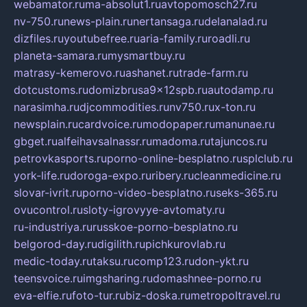
webamator.ru
ma-absolut1.ru
avtopomosch27.ru
nv-750.ru
news-plain.ru
nertansaga.ru
delanalad.ru
dizfiles.ru
youtubefree.ru
aria-family.ru
roadli.ru
planeta-samara.ru
mysmartbuy.ru
matrasy-kemerovo.ru
ashanet.ru
trade-farm.ru
dotcustoms.ru
domizbrusa9x12spb.ru
autodamp.ru
narasimha.ru
djcommodities.ru
nv750.ru
x-ton.ru
newsplain.ru
cardvoice.ru
modopaper.ru
manunae.ru
gbget.ru
alfeihavsalnassr.ru
madoma.ru
tajuncos.ru
petrovkasports.ru
porno-online-besplatno.ru
splclub.ru
york-life.ru
doroga-expo.ru
ribery.ru
cleanmedicine.ru
slovar-ivrit.ru
porno-video-besplatno.ru
seks-365.ru
ovucontrol.ru
sloty-igrovyye-avtomaty.ru
ru-industriya.ru
russkoe-porno-besplatno.ru
belgorod-day.ru
digilith.ru
pichkurovlab.ru
medic-today.ru
taksu.ru
comp123.ru
don-ykt.ru
teensvoice.ru
imgsharing.ru
domashnee-porno.ru
eva-elfie.ru
foto-tur.ru
biz-doska.ru
metropoltravel.ru