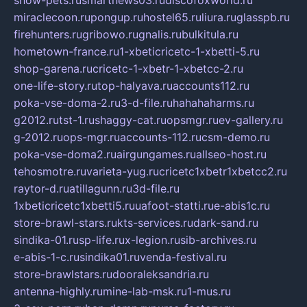
show-pets.ru
smartnews03.ru
discofoxworld.ru
miraclecoon.ru
pongup.ru
hostel65.ru
liura.ru
glasspb.ru
firehunters.ru
gribowo.ru
gnalis.ru
bulkitula.ru
hometown-france.ru
1-xbeticricetc-1-xbetti-5.ru
shop-garena.ru
cricetc-1-xbetr-1-xbetcc-2.ru
one-life-story.ru
top-halyava.ru
accounts112.ru
poka-vse-doma-2.ru
3-d-file.ru
hahahaharms.ru
g2012.ru
tst-1.ru
shaggy-cat.ru
opsmgr.ru
ev-gallery.ru
g-2012.ru
ops-mgr.ru
accounts-112.ru
csm-demo.ru
poka-vse-doma2.ru
airgungames.ru
allseo-host.ru
tehosmotre.ru
varieta-yug.ru
cricetc1xbetr1xbetcc2.ru
raytor-d.ru
atillagunn.ru
3d-file.ru
1xbeticricetc1xbetti5.ru
uafoot-statti.ru
e-abis1c.ru
store-brawl-stars.ru
kts-services.ru
dark-sand.ru
sindika-01.ru
sp-life.ru
x-legion.ru
sib-archives.ru
e-abis-1-c.ru
sindika01.ru
venda-festival.ru
store-brawlstars.ru
dooraleksandria.ru
antenna-highly.ru
mine-lab-msk.ru
1-mus.ru