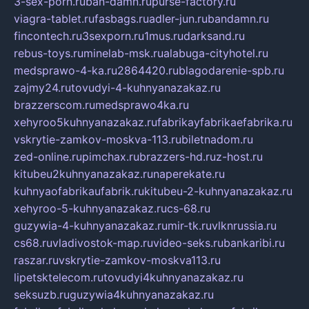
3-sex-porn.ru
ban-damn.ru
purse-factory.ru
viagra-tablet.ru
fasbags.ru
adler-jun.ru
bandamn.ru
fincontech.ru
3sexporn.ru
1mus.ru
darksand.ru
rebus-toys.ru
minelab-msk.ru
alabuga-cityhotel.ru
medsprawo-4-ka.ru
2864420.ru
blagodarenie-spb.ru
zajmy24.ru
tovudyi-4-kuhnyanazakaz.ru
brazzerscom.ru
medsprawo4ka.ru
xehyroo5kuhnyanazakaz.ru
fabrikayfabrikaefabrika.ru
vskrytie-zamkov-moskva-113.ru
biletnadom.ru
zed-online.ru
pimchax.ru
brazzers-hd.ru
z-host.ru
kitubeu2kuhnyanazakaz.ru
naperekate.ru
kuhnyaofabrikaufabrik.ru
kitubeu-2-kuhnyanazakaz.ru
xehyroo-5-kuhnyanazakaz.ru
cs-68.ru
guzywia-4-kuhnyanazakaz.ru
mir-tk.ru
vlknrussia.ru
cs68.ru
vladivostok-map.ru
video-seks.ru
bankaribi.ru
raszar.ru
vskrytie-zamkov-moskva113.ru
lipetsktelecom.ru
tovudyi4kuhnyanazakaz.ru
seksuzb.ru
guzywia4kuhnyanazakaz.ru