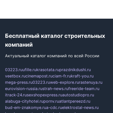
Бесплатный каталог строительных
компаний
Актуальный каталог компаний по всей России
03223.ru
ufille.ru
krasotata.ru
prazdnikdushi.ru
veetbox.ru
cinemapost.ru
ciam-fr.ru
kraft-you.ru
mega-press.ru
03223.ru
web-explore.ru
rastenuya.ru
eurovision-russia.ru
strah-news.ru
freeride-team.ru
itrack-24.ru
sexshopexpress.ru
autostudiopro.ru
alabuga-cityhotel.ru
pornv.ru
atlantpereezd.ru
bud-em-znakomye.ru
a-cdc.ru
elektrostal-news.ru