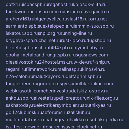
cpt21.ru
ispecspb.ru
regahost.ru
kolosok-elita.ru
tae-kwon.ru
consrio.com.ru
insiam.ru
avegainfo.ru
archery161.ru
bigencyclica.ru
vlast16.ru
korru.net
sarmiento.spb.su
extelopedia.ru
lammin-suo.spb.ru
iskatour.spb.ru
snpi.org.ru
running-line.ru
krygeva-spa.ru
chel.net.ru
rust-loco.ru
dugshop.ru
hl-beta.spb.ru
school494.spb.ru
mymubaby.ru
epoha-metalband.ru
ngr.spb.ru
rusgosnews.com
dieselvostok.ru
24hostel.msk.ru
w-dev.ru
f-ship.ru
regsmi.ru
filmnetwork.ru
malinasp.ru
kinosvin.ru
h2o-salon.ru
malutkayork.ru
deltaprim.spb.ru
tango-perm.ru
gooddir.ru
sgv.su
multiki-online.com
webkrasotki.com
cherinvest.ru
detskiy-ostrov.ru
ankou.spb.ru
alvesta1.ru
pdf-creator.ru
nix-files.org.ru
sakhatoday.ru
elektrikersymboler.ru
sputnikyes.ru
golf2club.msk.ru
aeforums.ru
zallclub.ru
multimodal.msk.ru
habaigry.ru
haikko.ru
sobakopedia.ru
isz-fest.ru
ewnc.info
screensaver-clock.net.ru