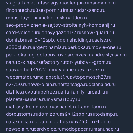
viagra-tablet.ru
fasbags.ru
adler-jun.ru
bandamn.ru
fincontech.ru
3sexporn.ru
1mus.ru
darksand.ru
rebus-toys.ru
minelab-msk.ru
rtdco.ru
seo-prodvizhenie-sajtov-stroitelnyh-kompanij.ru
card-voice.ru
rulonnyygazon177.ru
snow-guard.ru
domizbrusa-9x12spb.ru
demaholding.ru
aalse.ru
a380club.ru
argentinamia.ru
perkoka.ru
movie-one.ru
perk-oka.ru
g-octopus.ru
sibarchives.ru
andreislyusar.ru
naruto-x.ru
pursefactory.ru
tor-lyubov-i-grom.ru
spayderhed-2022.ru
movieone.ru
evro-dez.ru
webamator.ru
ma-absolut1.ru
avtopomosch27.ru
nv-750.ru
news-plain.ru
nertansaga.ru
delanalad.ru
dizfiles.ru
youtubefree.ru
aria-family.ru
roadli.ru
planeta-samara.ru
mysmartbuy.ru
matrasy-kemerovo.ru
ashanet.ru
trade-farm.ru
dotcustoms.ru
domizbrusa9x12spb.ru
autodamp.ru
narasimha.ru
djcommodities.ru
nv750.ru
x-ton.ru
newsplain.ru
cardvoice.ru
modopaper.ru
manunae.ru