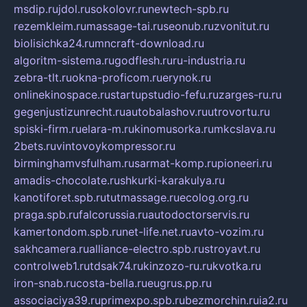
msdip.ru
jdol.ru
sokolovr.ru
newtech-spb.ru
rezemkleim.ru
massage-tai.ru
seonub.ru
zvonitut.ru
biolisichka24.ru
mncraft-download.ru
algoritm-sistema.ru
godflesh.ru
ru-industria.ru
zebra-tlt.ru
okna-proficom.ru
erynok.ru
onlinekinospace.ru
startupstudio-fefu.ru
zarges-ru.ru
gegenjustizunrecht.ru
autobalashov.ru
utrovortu.ru
spiski-firm.ru
elara-m.ru
kinomusorka.ru
mkcslava.ru
2bets.ru
vintovoykompressor.ru
birminghamvsfulham.ru
sarmat-komp.ru
pioneeri.ru
amadis-chocolate.ru
shkurki-karakulya.ru
kanotiforet.spb.ru
tutmassage.ru
ecolog.org.ru
praga.spb.ru
falcorussia.ru
autodoctorservis.ru
kamertondom.spb.ru
net-life.net.ru
avto-vozim.ru
sakhcamera.ru
alliance-electro.spb.ru
stroyavt.ru
controlweb1.ru
tdsak74.ru
kinzozo-ru.ru
kvotka.ru
iron-snab.ru
costa-bella.ru
eugrus.pp.ru
associaciya39.ru
primexpo.spb.ru
bezmorchin.ru
ia2.ru