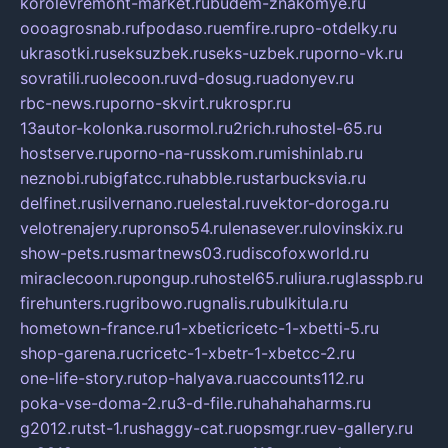
korolevremont-market.ru
budem-znakomye.ru
oooagrosnab.ru
fpodaso.ru
emfire.ru
pro-otdelky.ru
ukrasotki.ru
seksuzbek.ru
seks-uzbek.ru
porno-vk.ru
sovratili.ru
olecoon.ru
vd-dosug.ru
adonyev.ru
rbc-news.ru
porno-skvirt.ru
krospr.ru
13autor-kolonka.ru
sormol.ru
2rich.ru
hostel-65.ru
hostserve.ru
porno-na-russkom.ru
mishinlab.ru
neznobi.ru
bigfatcc.ru
habble.ru
starbucksvia.ru
delfinet.ru
silvernano.ru
elestal.ru
vektor-doroga.ru
velotrenajery.ru
pronso54.ru
lenasever.ru
lovinskix.ru
show-pets.ru
smartnews03.ru
discofoxworld.ru
miraclecoon.ru
pongup.ru
hostel65.ru
liura.ru
glasspb.ru
firehunters.ru
gribowo.ru
gnalis.ru
bulkitula.ru
hometown-france.ru
1-xbeticricetc-1-xbetti-5.ru
shop-garena.ru
cricetc-1-xbetr-1-xbetcc-2.ru
one-life-story.ru
top-halyava.ru
accounts112.ru
poka-vse-doma-2.ru
3-d-file.ru
hahahaharms.ru
g2012.ru
tst-1.ru
shaggy-cat.ru
opsmgr.ru
ev-gallery.ru